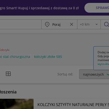
SPRAW
egro Smart! Kupuj i sprzedawaj z dostawą za 0 zł
Miasto
Wyczyść frazę
+
0
km
Odległość
szu
Kolczyki
Dodaj sw
Gdy poja
ki stal chirurgiczna
kolczyki złote 585
mailowo
wyszuki
k listy
Widok siatki
Sortuj od:
łoszenia
KOLCZYKI SZTYFTY NATURALNE PERŁY