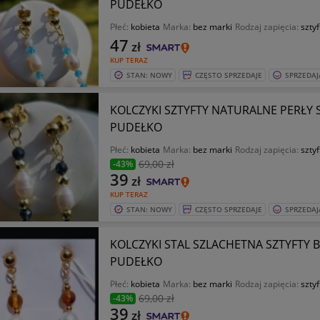
PUDEŁKO
Płeć:
kobieta
Marka:
bez marki
Rodzaj zapięcia:
sztyf
47
zł
KUP TERAZ
STAN: NOWY
CZĘSTO SPRZEDAJE
SPRZEDAJ
KOLCZYKI SZTYFTY NATURALNE PERŁY
PUDEŁKO
Płeć:
kobieta
Marka:
bez marki
Rodzaj zapięcia:
sztyf
69
,00 zł
-43%
39
zł
KUP TERAZ
STAN: NOWY
CZĘSTO SPRZEDAJE
SPRZEDAJ
KOLCZYKI STAL SZLACHETNA SZTYFTY
PUDEŁKO
Płeć:
kobieta
Marka:
bez marki
Rodzaj zapięcia:
sztyf
69
,00 zł
-43%
39
zł