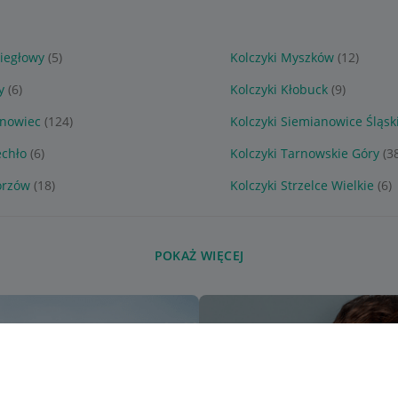
ziegłowy
(5)
Kolczyki Myszków
(12)
y
(6)
Kolczyki Kłobuck
(9)
snowiec
(124)
Kolczyki Siemianowice Śląsk
echło
(6)
Kolczyki Tarnowskie Góry
(3
orzów
(18)
Kolczyki Strzelce Wielkie
(6)
POKAŻ WIĘCEJ