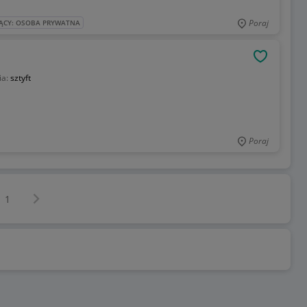
Poraj
ĄCY: OSOBA PRYWATNA
OBSERWU
ia:
sztyft
Poraj
Następna strona
z
1