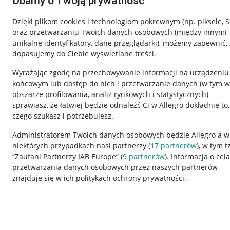
Dbamy o Twoją prywatność
Dzięki plikom cookies i technologiom pokrewnym
(np. piksele, 
oraz przetwarzaniu Twoich danych osobowych
(między innymi
unikalne identyfikatory, dane przeglądarki)
, możemy zapewnić, 
dopasujemy do Ciebie wyświetlane treści.
Wyrażając zgodę na przechowywanie informacji na urządzeniu
końcowym lub dostęp do nich i przetwarzanie danych (w tym w
obszarze profilowania, analiz rynkowych i statystycznych)
sprawiasz, że łatwiej będzie odnaleźć Ci w Allegro dokładnie to,
czego szukasz i potrzebujesz.
Przydatne informacje
Informacje p
Administratorem Twoich danych osobowych będzie Allegro a w
niektórych przypadkach nasi partnerzy (
17
partnerów
), w tym t
Jak to działa
Regulamin
“Zaufani Partnerzy IAB Europe” (
9
partnerów
). Informacja o cel
Napisz do nas
Polityka plików
przetwarzania danych osobowych przez naszych partnerów
znajduje się w ich politykach ochrony prywatności.
Allegro Gadane dla sprzedających
Ustawienia plik
Allegro Gadane dla kupujących
Udostępnianie l
Mapa miejscowości
Informacje dla