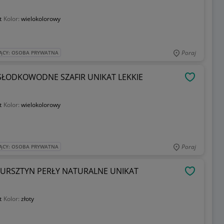
t
Kolor:
wielokolorowy
Poraj
ĄCY: OSOBA PRYWATNA
 SŁODKOWODNE SZAFIR UNIKAT LEKKIE
OBSERWU
t
Kolor:
wielokolorowy
Poraj
ĄCY: OSOBA PRYWATNA
 BURSZTYN PERŁY NATURALNE UNIKAT
OBSERWU
t
Kolor:
złoty