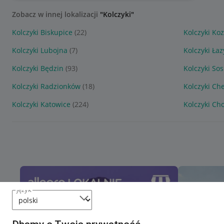
Zobacz w innej lokalizacji
"Kolczyki"
Kolczyki Biskupice
(22)
Kolczyki Ko
Kolczyki Lubojna
(7)
Kolczyki Łaz
Kolczyki Będzin
(93)
Kolczyki So
Kolczyki Radzionków
(18)
Kolczyki Ch
Kolczyki Katowice
(224)
Kolczyki Ch
język