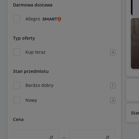
Darmowa dostawa
Allegro
Typ oferty
Kup teraz
4
Stan przedmiotu
Bardzo dobry
1
Nowy
3
Sta
Cena
zł
–
zł