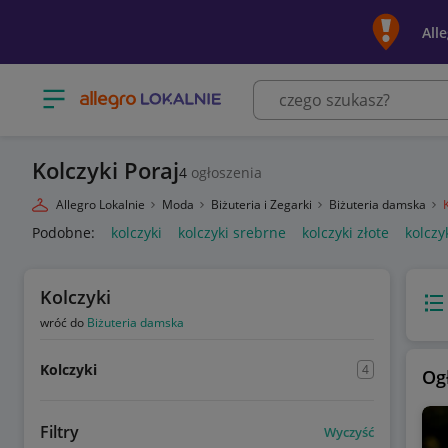
All
Otwórz menu z kategoriami
Kolczyki Poraj
4
ogłoszenia
Allegro Lokalnie
Moda
Biżuteria i Zegarki
Biżuteria damska
Podobne:
kolczyki
kolczyki srebrne
kolczyki złote
kolczy
Kolczyki
Wido
wróć do
Biżuteria damska
Kolczyki
4
Og
Filtry
Wyczyść