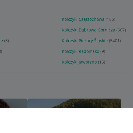
Kolczyki Częstochowa
(185)
Kolczyki Dąbrowa Górnicza
(667)
ie
(8)
Kolczyki Piekary Śląskie
(5401)
8)
Kolczyki Radomsko
(9)
Kolczyki Jaworzno
(15)