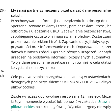
SDK)
My i nasi partnerzy możemy przetwarzać dane personaln
celach:
że
Przechowywanie informacji na urządzeniu lub dostęp do ni
Spersonalizowane reklamy i treści, pomiar reklam i treści, b
odbiorców i ulepszanie usług
.
Zapewnienie bezpieczeństwa,
zapobieganie oszustwom i naprawianie błędów
.
Dostarczani
prezentowanie reklam i treści
.
Zapisanie decyzji dotyczącyc
prywatności oraz informowanie o nich
.
Dopasowanie i łącze
danych z innych źródeł
.
Łączenie różnych urządzeń
.
Identyf
urządzeń na podstawie informacji przesyłanych automatycz
rawne
Pobierz aplikację
Twoje dane personalne przetwarzamy również w celu ułatw
korzystania z naszych stron
zw.
ach
Cele przetwarzania szczegółowo opisane są w ustawieniach
 "cookies"
dostępnych pod przyciskiem: “ZMIENIAM ZGODY” i w Polityc
plików cookies.
ów "cookies"
Zgodę wyrażasz dobrowolnie i jest ważna 12 miesięcy. Może
okalizacji
każdym momencie wycofać lub ponowić w zakładce
Ustawie
 Aktu o Usługach Cyfrowych
plików cookies
na stronie głównej. Wycofanie zgody nie wpł