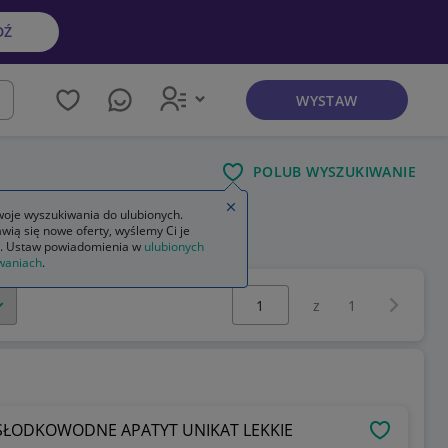
DŹ
WYSTAW
kaj
POLUB WYSZUKIWANIE
Zamknij wskazówkę
oje wyszukiwania do ulubionych.
wią się nowe oferty, wyślemy Ci je
. Ustaw powiadomienia w
ulubionych
waniach
.
Wybierz stronę:
Następna 
z
1
 SŁODKOWODNE APATYT UNIKAT LEKKIE
OBSERWU