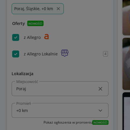
Poraj, Śląskie, +0 km
Oferty
NOWOŚĆ!
z Allegro
z Allegro Lokalnie
4
Lokalizacja
Miejscowość
Promień
Pokaż ogłoszenia w promieniu
NOWOŚĆ!