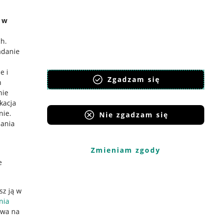
e w
ch
.
adanie
e i
Zgadzam się
h
nie
ikacja
nie
.
Nie zgadzam się
iania
Zmieniam zgody
e
sz ją w
nia
ywa na