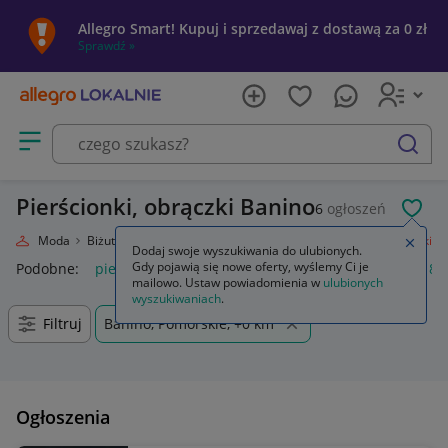
Allegro Smart! Kupuj i sprzedawaj z dostawą za 0 zł
Sprawdź »
Otwórz menu z kategoriami
szukaj
Pierścionki, obrączki Banino
6
ogłoszeń
POL
lnie
Moda
Biżuteria i Zegarki
Biżuteria damska
Pierścionki, obrączki
Zamkn
Dodaj swoje wyszukiwania do ulubionych.
Gdy pojawią się nowe oferty, wyślemy Ci je
Podobne:
pierścionki obrączki
złote pierścionki obrączki
8 
mailowo. Ustaw powiadomienia w
ulubionych
wyszukiwaniach
.
Filtruj
Banino, Pomorskie, +0 km
Ogłoszenia