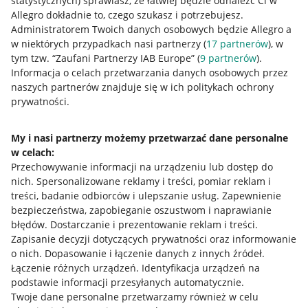
statystycznych) sprawiasz, że łatwiej będzie odnaleźć Ci w
Allegro dokładnie to, czego szukasz i potrzebujesz.
Administratorem Twoich danych osobowych będzie Allegro a
w niektórych przypadkach nasi partnerzy (
17
partnerów
), w
tym tzw. “Zaufani Partnerzy IAB Europe” (
9
partnerów
).
Przydatne informacje
Informacja o celach przetwarzania danych osobowych przez
naszych partnerów znajduje się w ich politykach ochrony
prywatności.
Jak to działa
Napisz do nas
My i nasi partnerzy możemy przetwarzać dane personalne
w celach:
Allegro Gadane dla sprzedających
Przechowywanie informacji na urządzeniu lub dostęp do
Allegro Gadane dla kupujących
nich
.
Spersonalizowane reklamy i treści, pomiar reklam i
treści, badanie odbiorców i ulepszanie usług
.
Zapewnienie
Mapa miejscowości
bezpieczeństwa, zapobieganie oszustwom i naprawianie
błędów
.
Dostarczanie i prezentowanie reklam i treści
.
Informacje prawne
Zapisanie decyzji dotyczących prywatności oraz informowanie
o nich
.
Dopasowanie i łączenie danych z innych źródeł
.
Regulamin
Łączenie różnych urządzeń
.
Identyfikacja urządzeń na
podstawie informacji przesyłanych automatycznie
.
Polityka plików "cookies"
Twoje dane personalne przetwarzamy również w celu