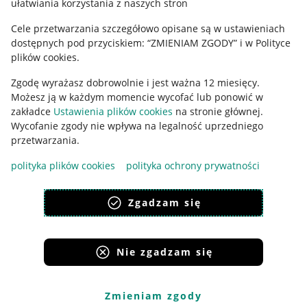
ułatwiania korzystania z naszych stron
Ustawienia plików "cookies"
Cele przetwarzania szczegółowo opisane są w ustawieniach
Udostępnianie lokalizacji
dostępnych pod przyciskiem: “ZMIENIAM ZGODY” i w Polityce
Informacje dla Aktu o Usługach Cyfrowych
plików cookies.
Zgodę wyrażasz dobrowolnie i jest ważna 12 miesięcy.
Pobierz aplikację
Możesz ją w każdym momencie wycofać lub ponowić w
zakładce
Ustawienia plików cookies
na stronie głównej.
Wycofanie zgody nie wpływa na legalność uprzedniego
przetwarzania.
polityka plików cookies
polityka ochrony prywatności
Zgadzam się
Nie zgadzam się
Korzystanie z serwisu oznacza akceptację
regulaminu
.
Zmieniam zgody