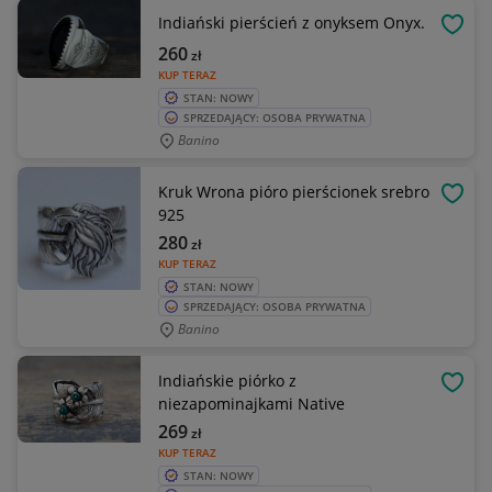
Indiański pierścień z onyksem Onyx.
OBSE
260
zł
KUP TERAZ
STAN: NOWY
SPRZEDAJĄCY: OSOBA PRYWATNA
Banino
Kruk Wrona pióro pierścionek srebro
OBSE
925
280
zł
KUP TERAZ
STAN: NOWY
SPRZEDAJĄCY: OSOBA PRYWATNA
Banino
Indiańskie piórko z
OBSE
niezapominajkami Native
269
zł
KUP TERAZ
STAN: NOWY