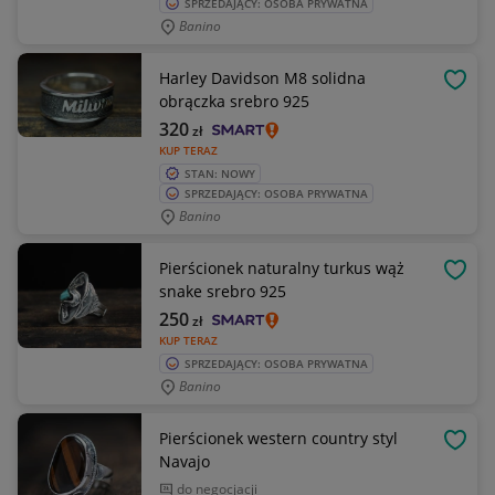
SPRZEDAJĄCY: OSOBA PRYWATNA
Banino
Harley Davidson M8 solidna
OBSE
obrączka srebro 925
320
zł
KUP TERAZ
STAN: NOWY
SPRZEDAJĄCY: OSOBA PRYWATNA
Banino
Pierścionek naturalny turkus wąż
OBSE
snake srebro 925
250
zł
KUP TERAZ
SPRZEDAJĄCY: OSOBA PRYWATNA
Banino
Pierścionek western country styl
OBSE
Navajo
do negocjacji