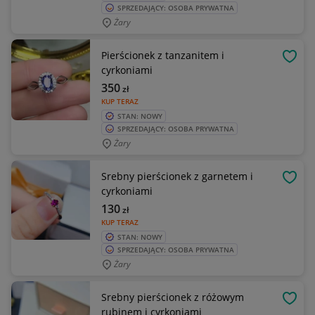
SPRZEDAJĄCY: OSOBA PRYWATNA
Żary
Pierścionek z tanzanitem i
OBSE
cyrkoniami
350
zł
KUP TERAZ
STAN: NOWY
SPRZEDAJĄCY: OSOBA PRYWATNA
Żary
Srebny pierścionek z garnetem i
OBSE
cyrkoniami
130
zł
KUP TERAZ
STAN: NOWY
SPRZEDAJĄCY: OSOBA PRYWATNA
Żary
Srebny pierścionek z różowym
OBSE
rubinem i cyrkoniami