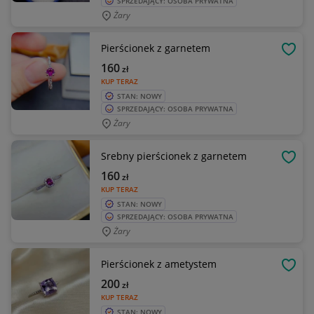
SPRZEDAJĄCY: OSOBA PRYWATNA
Żary
Pierścionek z garnetem
OBSE
160
zł
KUP TERAZ
STAN: NOWY
SPRZEDAJĄCY: OSOBA PRYWATNA
Żary
Srebny pierścionek z garnetem
OBSE
160
zł
KUP TERAZ
STAN: NOWY
SPRZEDAJĄCY: OSOBA PRYWATNA
Żary
Pierścionek z ametystem
OBSE
200
zł
KUP TERAZ
STAN: NOWY