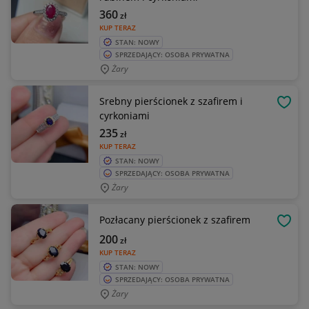
360
zł
KUP TERAZ
STAN: NOWY
SPRZEDAJĄCY: OSOBA PRYWATNA
Żary
Srebny pierścionek z szafirem i
OBSE
cyrkoniami
235
zł
KUP TERAZ
STAN: NOWY
SPRZEDAJĄCY: OSOBA PRYWATNA
Żary
Pozłacany pierścionek z szafirem
OBSE
200
zł
KUP TERAZ
STAN: NOWY
SPRZEDAJĄCY: OSOBA PRYWATNA
Żary