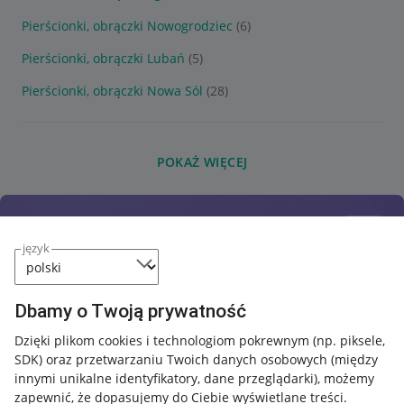
Pierścionki, obrączki Nowogrodziec
(6)
Pierścionki, obrączki Lubań
(5)
Pierścionki, obrączki Nowa Sól
(28)
POKAŻ WIĘCEJ
język
Dbamy o Twoją prywatność
Dzięki plikom cookies i technologiom pokrewnym
(np. piksele,
SDK)
oraz przetwarzaniu Twoich danych osobowych
(między
innymi unikalne identyfikatory, dane przeglądarki)
, możemy
zapewnić, że dopasujemy do Ciebie wyświetlane treści.