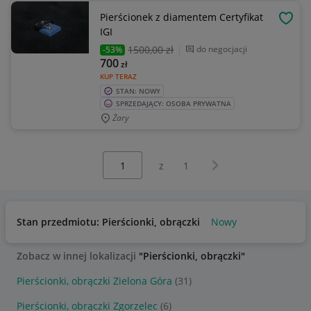
Pierścionek z diamentem Certyfikat
OBSE
IGI
1500
,00 zł
do negocjacji
-53%
700
zł
KUP TERAZ
STAN: NOWY
SPRZEDAJĄCY: OSOBA PRYWATNA
Żary
Wybierz stronę:
Następna strona
z
1
Stan przedmiotu: Pierścionki, obrączki
Nowy
Zobacz w innej lokalizacji
"Pierścionki, obrączki"
Pierścionki, obrączki Zielona Góra
(31)
Pierścionki, obrączki Zgorzelec
(6)