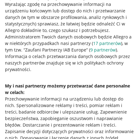
Wyrażając zgodę na przechowywanie informacji na
urządzeniu końcowym lub dostęp do nich i przetwarzanie
danych (w tym w obszarze profilowania, analiz rynkowych i
statystycznych) sprawiasz, że łatwiej będzie odnaleźć Ci w
Allegro dokładnie to, czego szukasz i potrzebujesz.
Administratorem Twoich danych osobowych będzie Allegro a
w niektórych przypadkach nasi partnerzy (
17
partnerów
), w
tym tzw. “Zaufani Partnerzy IAB Europe” (
9
partnerów
).
Przydatne informacje
Informacja o celach przetwarzania danych osobowych przez
naszych partnerów znajduje się w ich politykach ochrony
prywatności.
Jak to działa
Napisz do nas
My i nasi partnerzy możemy przetwarzać dane personalne
w celach:
Allegro Gadane dla sprzedających
Przechowywanie informacji na urządzeniu lub dostęp do
Allegro Gadane dla kupujących
nich
.
Spersonalizowane reklamy i treści, pomiar reklam i
treści, badanie odbiorców i ulepszanie usług
.
Zapewnienie
Mapa miejscowości
bezpieczeństwa, zapobieganie oszustwom i naprawianie
błędów
.
Dostarczanie i prezentowanie reklam i treści
.
Informacje prawne
Zapisanie decyzji dotyczących prywatności oraz informowanie
o nich
.
Dopasowanie i łączenie danych z innych źródeł
.