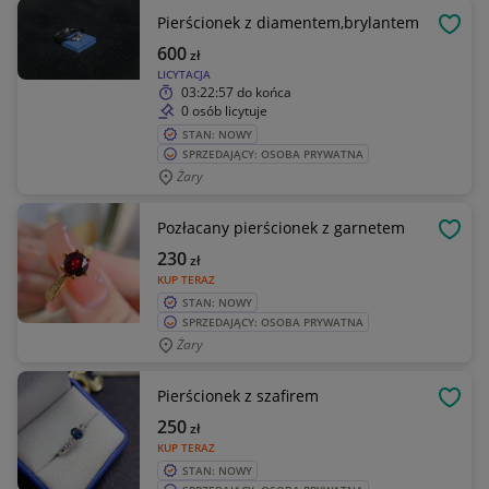
Pierścionek z diamentem,brylantem
OBSE
600
zł
LICYTACJA
03:22:57
do końca
0 osób licytuje
STAN: NOWY
SPRZEDAJĄCY: OSOBA PRYWATNA
Żary
Pozłacany pierścionek z garnetem
OBSE
230
zł
KUP TERAZ
STAN: NOWY
SPRZEDAJĄCY: OSOBA PRYWATNA
Żary
Pierścionek z szafirem
OBSE
250
zł
KUP TERAZ
STAN: NOWY