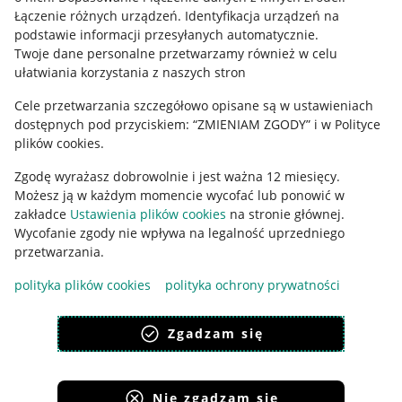
Regulamin
Łączenie różnych urządzeń
.
Identyfikacja urządzeń na
podstawie informacji przesyłanych automatycznie
.
Polityka plików "cookies"
Twoje dane personalne przetwarzamy również w celu
ułatwiania korzystania z naszych stron
Ustawienia plików "cookies"
Cele przetwarzania szczegółowo opisane są w ustawieniach
Udostępnianie lokalizacji
dostępnych pod przyciskiem: “ZMIENIAM ZGODY” i w Polityce
Informacje dla Aktu o Usługach Cyfrowych
plików cookies.
Zgodę wyrażasz dobrowolnie i jest ważna 12 miesięcy.
Pobierz aplikację
Możesz ją w każdym momencie wycofać lub ponowić w
zakładce
Ustawienia plików cookies
na stronie głównej.
Wycofanie zgody nie wpływa na legalność uprzedniego
przetwarzania.
polityka plików cookies
polityka ochrony prywatności
Zgadzam się
Nie zgadzam się