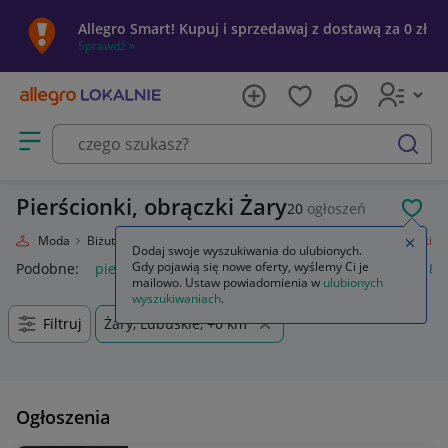
Allegro Smart! Kupuj i sprzedawaj z dostawą za 0 zł
Sprawdź »
Otwórz menu z kategoriami
szukaj
Pierścionki, obrączki Żary
20
ogłoszeń
POL
lnie
Moda
Biżuteria i Zegarki
Biżuteria damska
Pierścionki, obrączki
Zamkn
Dodaj swoje wyszukiwania do ulubionych.
Gdy pojawią się nowe oferty, wyślemy Ci je
Podobne:
pierścionki obrączki
złote pierścionki obrączki
8 
mailowo. Ustaw powiadomienia w
ulubionych
wyszukiwaniach
.
Filtruj
Żary, Lubuskie, +0 km
Ogłoszenia