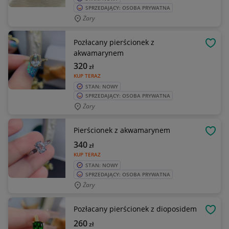
SPRZEDAJĄCY: OSOBA PRYWATNA
Żary
Pozłacany pierścionek z
OBSE
akwamarynem
320
zł
KUP TERAZ
STAN: NOWY
SPRZEDAJĄCY: OSOBA PRYWATNA
Żary
Pierścionek z akwamarynem
OBSE
340
zł
KUP TERAZ
STAN: NOWY
SPRZEDAJĄCY: OSOBA PRYWATNA
Żary
Pozłacany pierścionek z dioposidem
OBSE
260
zł