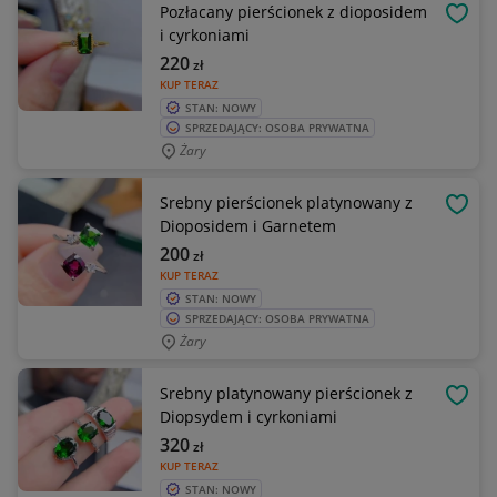
Pozłacany pierścionek z dioposidem
OBSE
i cyrkoniami
220
zł
KUP TERAZ
STAN: NOWY
SPRZEDAJĄCY: OSOBA PRYWATNA
Żary
Srebny pierścionek platynowany z
OBSE
Dioposidem i Garnetem
200
zł
KUP TERAZ
STAN: NOWY
SPRZEDAJĄCY: OSOBA PRYWATNA
Żary
Srebny platynowany pierścionek z
OBSE
Diopsydem i cyrkoniami
320
zł
KUP TERAZ
STAN: NOWY