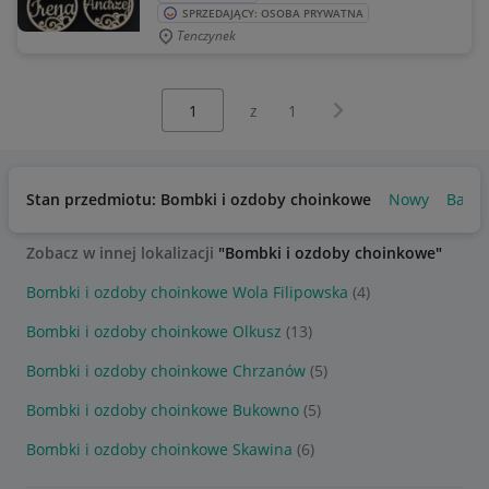
SPRZEDAJĄCY: OSOBA PRYWATNA
Tenczynek
Wybierz stronę:
Następna strona
z
1
Stan przedmiotu: Bombki i ozdoby choinkowe
Nowy
Bardz
Zobacz w innej lokalizacji
"Bombki i ozdoby choinkowe"
Bombki i ozdoby choinkowe Wola Filipowska
(4)
Bombki i ozdoby choinkowe Olkusz
(13)
Bombki i ozdoby choinkowe Chrzanów
(5)
Bombki i ozdoby choinkowe Bukowno
(5)
Bombki i ozdoby choinkowe Skawina
(6)