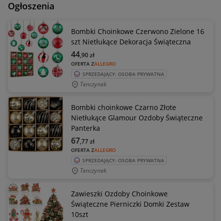
Ogłoszenia
Bombki Choinkowe Czerwono Zielone 16
szt Nietłukące Dekoracja Świąteczna
44
,90
zł
OFERTA Z
ALLEGRO
SPRZEDAJĄCY: OSOBA PRYWATNA
Tenczynek
Bombki choinkowe Czarno Złote
Nietłukące Glamour Ozdoby Świąteczne
Panterka
67
,77
zł
OFERTA Z
ALLEGRO
SPRZEDAJĄCY: OSOBA PRYWATNA
Tenczynek
Zawieszki Ozdoby Choinkowe
Świąteczne Pierniczki Domki Zestaw
10szt