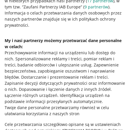
w niektórych przypadkach nasi partnerzy (
17
partnerów
), w
Nawigacja
tym tzw. “Zaufani Partnerzy IAB Europe” (
9
partnerów
).
Przydatne informacje
Informacja o celach przetwarzania danych osobowych przez
naszych partnerów znajduje się w ich politykach ochrony
prywatności.
Jak to działa
Napisz do nas
My i nasi partnerzy możemy przetwarzać dane personalne
w celach:
Allegro Gadane dla sprzedających
Przechowywanie informacji na urządzeniu lub dostęp do
Allegro Gadane dla kupujących
nich
.
Spersonalizowane reklamy i treści, pomiar reklam i
treści, badanie odbiorców i ulepszanie usług
.
Zapewnienie
Mapa miejscowości
bezpieczeństwa, zapobieganie oszustwom i naprawianie
błędów
.
Dostarczanie i prezentowanie reklam i treści
.
Informacje prawne
Zapisanie decyzji dotyczących prywatności oraz informowanie
o nich
.
Dopasowanie i łączenie danych z innych źródeł
.
Regulamin
Łączenie różnych urządzeń
.
Identyfikacja urządzeń na
podstawie informacji przesyłanych automatycznie
.
Polityka plików "cookies"
Twoje dane personalne przetwarzamy również w celu
ułatwiania korzystania z naszych stron
Ustawienia plików "cookies"
Cele przetwarzania szczegółowo opisane są w ustawieniach
Udostępnianie lokalizacji