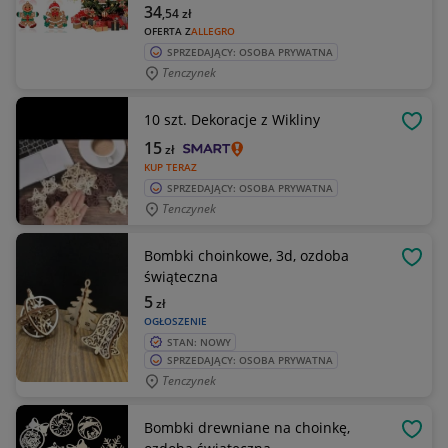
34
,54
zł
OFERTA Z
ALLEGRO
SPRZEDAJĄCY: OSOBA PRYWATNA
Tenczynek
10 szt. Dekoracje z Wikliny
OBSE
15
zł
KUP TERAZ
SPRZEDAJĄCY: OSOBA PRYWATNA
Tenczynek
Bombki choinkowe, 3d, ozdoba
OBSE
świąteczna
5
zł
OGŁOSZENIE
STAN: NOWY
SPRZEDAJĄCY: OSOBA PRYWATNA
Tenczynek
Bombki drewniane na choinkę,
OBSE