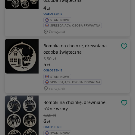
ozdoba świąteczna
4
zł
OGŁOSZENIE
STAN: NOWY
SPRZEDAJĄCY: OSOBA PRYWATNA
Tenczynek
Bombka na choinkę, drewniana,
OBSE
ozdoba świąteczna
5
,50 zł
5
zł
OGŁOSZENIE
STAN: NOWY
SPRZEDAJĄCY: OSOBA PRYWATNA
Tenczynek
Bombki na choinkę, drewniane,
OBSE
różne wzory
6
,50 zł
6
zł
OGŁOSZENIE
STAN: NOWY