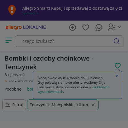
Allegro Smart! Kupuj i sprzedawaj z dostawą za 0 zł
Sprawdź »
Otwórz menu z kategoriami
szukaj
Bombki i ozdoby choinkowe -
Tenczynek
POL
8
ogłoszeń
Zamkn
Dodaj swoje wyszukiwania do ulubionych.
iąteczne i okolicznościowe
Boże Narodzenie
Bombki i ozdoby choinkowe
Gdy pojawią się nowe oferty, wyślemy Ci je
mailowo. Ustaw powiadomienia w
ulubionych
Podobne:
bombki i ozdoby choinkowe
wyszukiwaniach
.
Filtruj
Tenczynek, Małopolskie, +0 km