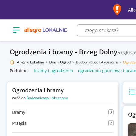
All
Otwórz menu z kategoriami
Ogrodzenia i bramy - Brzeg Dolny
5
ogłosz
Allegro Lokalnie
Dom i Ogród
Budownictwo i Akcesoria
Ogrodze
Podobne:
bramy i ogrodzenia
ogrodzenia panelowe i bra
Ogrodzenia i bramy
Wido
wróć do
Budownictwo i Akcesoria
Bramy
3
Og
Przęsła
2