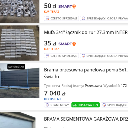
50
zł
KUP TERAZ
CZĘSTO SPRZEDAJE
SPRZEDAJĄCY: OSOBA PRYW
Mufa 3/4'' łącznik do rur 27,3mm INT
35
zł
KUP TERAZ
CZĘSTO SPRZEDAJE
SPRZEDAJĄCY: OSOBA PRYW
Brama przesuwna panelowa pełna 5x1
światło
Typ:
pełna
Rodzaj bramy:
Przesuwna
Wysokość:
172
7 040
zł
OGŁOSZENIE
STAN: NOWY
DOSTAWA 0 ZŁ
SPRZEDAJĄCY
BRAMA SEGMENTOWA GARAŻOWA DRZW