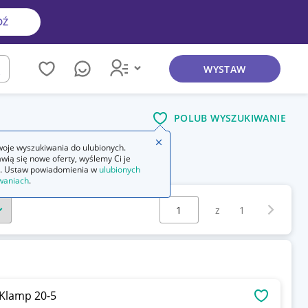
DŹ
WYSTAW
kaj
POLUB WYSZUKIWANIE
Zamknij wskazówkę
oje wyszukiwania do ulubionych.
wią się nowe oferty, wyślemy Ci je
. Ustaw powiadomienia w
ulubionych
waniach
.
Wybierz stronę:
Następna 
z
1
Klamp 20-5
OBSERWU