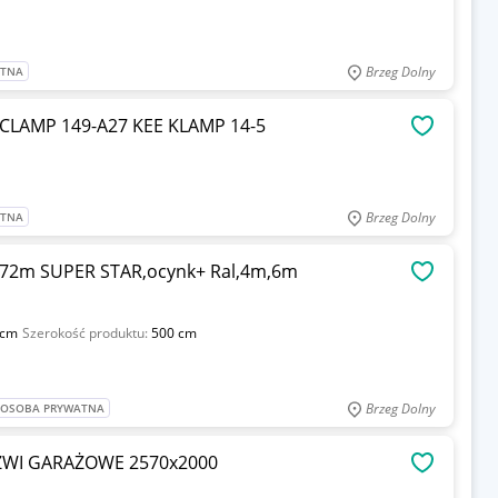
Brzeg Dolny
ATNA
ERCLAMP 149-A27 KEE KLAMP 14-5
OBSERWU
Brzeg Dolny
ATNA
,72m SUPER STAR,ocynk+ Ral,4m,6m
OBSERWU
 cm
Szerokość produktu:
500 cm
Brzeg Dolny
: OSOBA PRYWATNA
I GARAŻOWE 2570x2000
OBSERWU