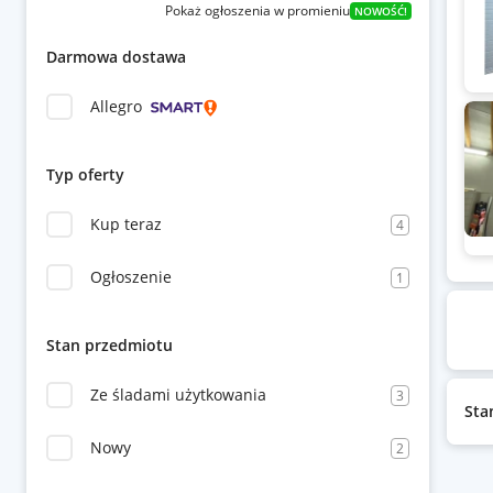
Pokaż ogłoszenia w promieniu
NOWOŚĆ!
Darmowa dostawa
Allegro
Typ oferty
Kup teraz
4
Ogłoszenie
1
Stan przedmiotu
Ze śladami użytkowania
3
Sta
Nowy
2