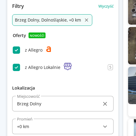
Filtry
Wyczyść
Brzeg Dolny, Dolnośląskie, +0 km
Oferty
NOWOŚĆ!
z Allegro
z Allegro Lokalnie
5
Lokalizacja
Miejscowość
Promień