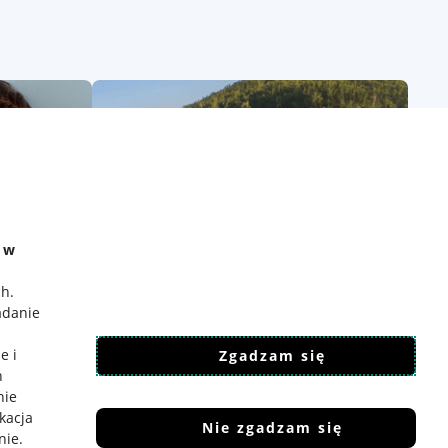
e w
ch
.
adanie
e i
Zgadzam się
h
nie
ikacja
Nie zgadzam się
nie
.