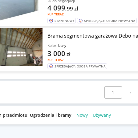
do negocjacji
4 099
,99
zł
KUP TERAZ
STAN: NOWY
SPRZEDAJĄCY: OSOBA PRYWATNA
Brama segmentowa garażowa Debo na 
Kolor:
biały
3 000
zł
KUP TERAZ
SPRZEDAJĄCY: OSOBA PRYWATNA
Wybierz stronę:
n przedmiotu: Ogrodzenia i bramy
Nowy
Używany