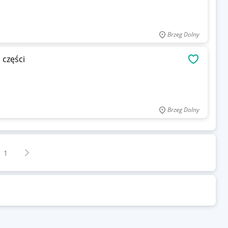
Brzeg Dolny
części
OBSERWU
Brzeg Dolny
Następna strona
z
1