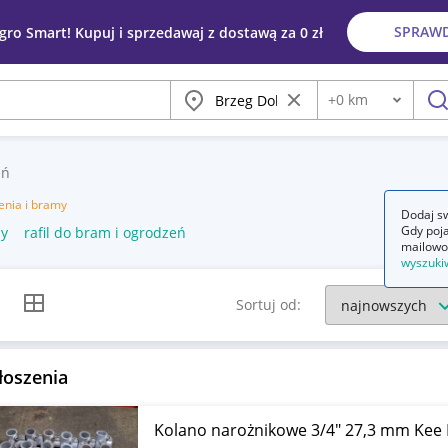
SPRAW
egro Smart! Kupuj i sprzedawaj z dostawą za 0 zł
Miasto
Wyczyść frazę
+
0
km
Odległość
szu
eń
nia i bramy
Dodaj sw
Gdy poja
my
rafil do bram i ogrodzeń
mailowo
wyszuki
k listy
Widok siatki
Sortuj od:
łoszenia
Kolano narożnikowe 3/4" 27,3 mm Kee 