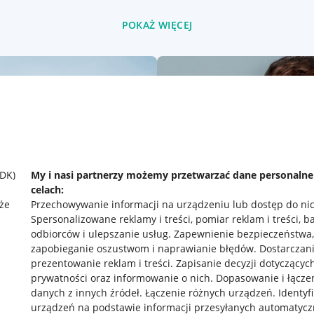
POKAŻ WIĘCEJ
SDK)
My i nasi partnerzy możemy przetwarzać dane personaln
celach:
że
Przechowywanie informacji na urządzeniu lub dostęp do ni
Spersonalizowane reklamy i treści, pomiar reklam i treści, b
odbiorców i ulepszanie usług
.
Zapewnienie bezpieczeństwa,
zapobieganie oszustwom i naprawianie błędów
.
Dostarczani
prezentowanie reklam i treści
.
Zapisanie decyzji dotyczącyc
prywatności oraz informowanie o nich
.
Dopasowanie i łącze
danych z innych źródeł
.
Łączenie różnych urządzeń
.
Identyf
rawne
Pobierz aplikację
urządzeń na podstawie informacji przesyłanych automatycz