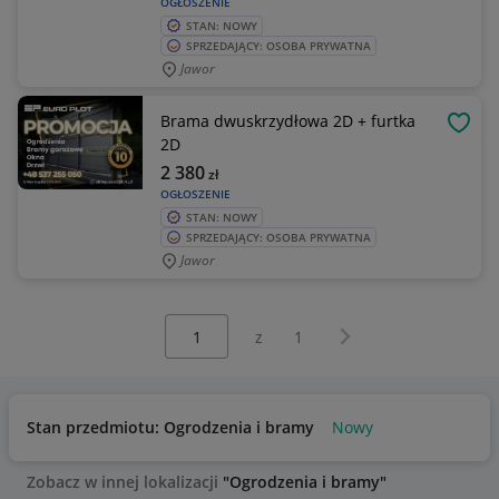
OGŁOSZENIE
STAN: NOWY
SPRZEDAJĄCY: OSOBA PRYWATNA
Jawor
Brama dwuskrzydłowa 2D + furtka
OBSE
2D
2 380
zł
OGŁOSZENIE
STAN: NOWY
SPRZEDAJĄCY: OSOBA PRYWATNA
Jawor
Wybierz stronę:
Następna strona
z
1
Stan przedmiotu: Ogrodzenia i bramy
Nowy
Zobacz w innej lokalizacji
"Ogrodzenia i bramy"