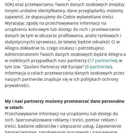
SDK)
oraz przetwarzaniu Twoich danych osobowych
(między
innymi unikalne identyfikatory, dane przeglądarki)
, możemy
zapewnić, że dopasujemy do Ciebie wyświetlane treści.
Wyrażając zgodę na przechowywanie informacji na
urządzeniu końcowym lub dostęp do nich i przetwarzanie
danych (w tym w obszarze profilowania, analiz rynkowych i
statystycznych) sprawiasz, że łatwiej będzie odnaleźć Ci w
Allegro dokładnie to, czego szukasz i potrzebujesz.
Administratorem Twoich danych osobowych będzie Allegro a
w niektórych przypadkach nasi partnerzy (
17
partnerów
), w
tym tzw. “Zaufani Partnerzy IAB Europe” (
9
partnerów
).
Przydatne informacje
Informacja o celach przetwarzania danych osobowych przez
naszych partnerów znajduje się w ich politykach ochrony
prywatności.
Jak to działa
Napisz do nas
My i nasi partnerzy możemy przetwarzać dane personalne
w celach:
Allegro Gadane dla sprzedających
Przechowywanie informacji na urządzeniu lub dostęp do
Allegro Gadane dla kupujących
nich
.
Spersonalizowane reklamy i treści, pomiar reklam i
treści, badanie odbiorców i ulepszanie usług
.
Zapewnienie
Mapa miejscowości
bezpieczeństwa, zapobieganie oszustwom i naprawianie