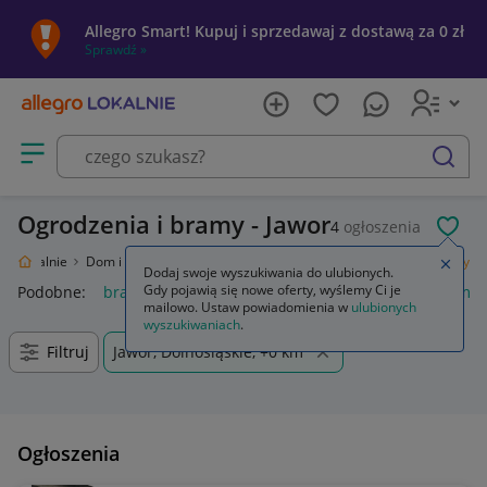
Allegro Smart! Kupuj i sprzedawaj z dostawą za 0 zł
Sprawdź »
Otwórz menu z kategoriami
szukaj
Ogrodzenia i bramy - Jawor
4
ogłoszenia
POL
gro Lokalnie
Dom i Ogród
Budownictwo i Akcesoria
Ogrodzenia i bramy
Zamkn
Dodaj swoje wyszukiwania do ulubionych.
Gdy pojawią się nowe oferty, wyślemy Ci je
Podobne:
bramy i ogrodzenia
ogrodzenia panelowe i bramy
mailowo. Ustaw powiadomienia w
ulubionych
wyszukiwaniach
.
Filtruj
Jawor, Dolnośląskie, +0 km
Ogłoszenia