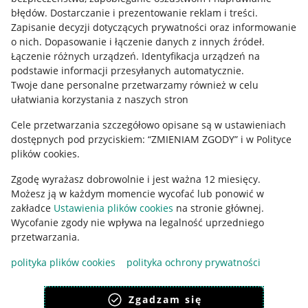
błędów
.
Dostarczanie i prezentowanie reklam i treści
.
Informacje prawne
Zapisanie decyzji dotyczących prywatności oraz informowanie
o nich
.
Dopasowanie i łączenie danych z innych źródeł
.
Regulamin
Łączenie różnych urządzeń
.
Identyfikacja urządzeń na
podstawie informacji przesyłanych automatycznie
.
Polityka plików "cookies"
Twoje dane personalne przetwarzamy również w celu
ułatwiania korzystania z naszych stron
Ustawienia plików "cookies"
Cele przetwarzania szczegółowo opisane są w ustawieniach
Udostępnianie lokalizacji
dostępnych pod przyciskiem: “ZMIENIAM ZGODY” i w Polityce
Informacje dla Aktu o Usługach Cyfrowych
plików cookies.
Zgodę wyrażasz dobrowolnie i jest ważna 12 miesięcy.
Pobierz aplikację
Możesz ją w każdym momencie wycofać lub ponowić w
zakładce
Ustawienia plików cookies
na stronie głównej.
Wycofanie zgody nie wpływa na legalność uprzedniego
przetwarzania.
polityka plików cookies
polityka ochrony prywatności
Zgadzam się