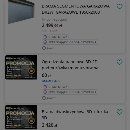
BRAMA SEGMENTOWA GARAŻOWA
OBSE
DRZWI GARAŻOWE 1950x2000
do negocjacji
2 499
,99
zł
KUP TERAZ
STAN: NOWY
SPRZEDAJĄCY: OSOBA PRYWATNA
Jawor
Ogrodzenia panelowe 3D-2D
OBSE
podmurówka+montaż-brama
60
zł
OGŁOSZENIE
STAN: NOWY
SPRZEDAJĄCY: OSOBA PRYWATNA
Jawor
Brama dwuskrzydłowa 3D + furtka
OBSE
3D
2 420
zł