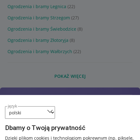
Ogrodzenia i bramy Legnica
(22)
Ogrodzenia i bramy Strzegom
(27)
Ogrodzenia i bramy Świebodzice
(8)
Ogrodzenia i bramy Złotoryja
(8)
Ogrodzenia i bramy Wałbrzych
(22)
POKAŻ WIĘCEJ
język
Dbamy o Twoją prywatność
Dzięki plikom cookies i technologiom pokrewnym
(np. piksele,