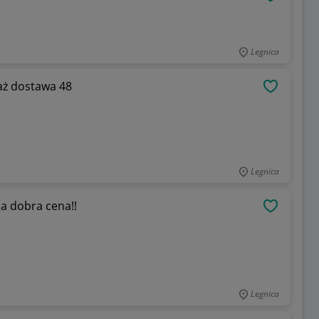
OBSERWU
Legnica
Bramy Furtki Panel 3d Transport Montaż dostawa 48
OBSERWU
Legnica
a dobra cena!!
OBSERWU
Legnica