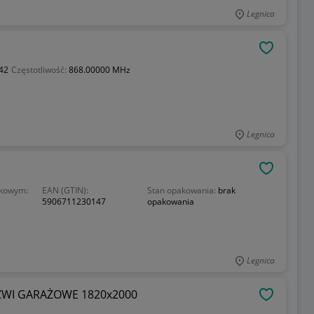
Legnica
OBSERWU
42
Częstotliwość:
868.00000 MHz
Legnica
OBSERWU
tkowym:
EAN (GTIN):
Stan opakowania:
brak
5906711230147
opakowania
Legnica
I GARAŻOWE 1820x2000
OBSERWU