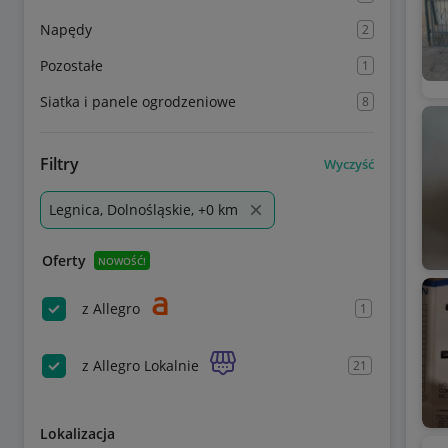
Napędy
2
Pozostałe
1
Siatka i panele ogrodzeniowe
8
Filtry
Wyczyść
Legnica, Dolnośląskie, +0 km
Oferty
NOWOŚĆ!
z Allegro
1
z Allegro Lokalnie
21
Lokalizacja