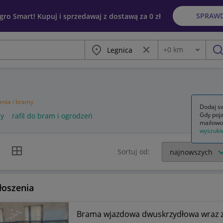
SPRAW
egro Smart! Kupuj i sprzedawaj z dostawą za 0 zł
Miasto
Wyczyść frazę
+
0
km
Odległość
szu
nia i bramy
Dodaj sw
Gdy poja
my
rafil do bram i ogrodzeń
mailowo
wyszuki
k listy
Widok siatki
Sortuj od:
łoszenia
Brama wjazdowa dwuskrzydłowa wraz z 