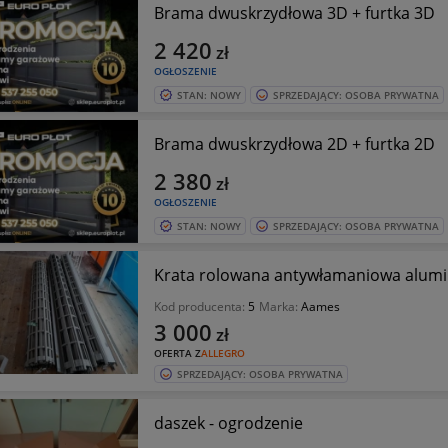
Brama dwuskrzydłowa 3D + furtka 3D
2 420
zł
OGŁOSZENIE
STAN: NOWY
SPRZEDAJĄCY: OSOBA PRYWATNA
Brama dwuskrzydłowa 2D + furtka 2D
2 380
zł
OGŁOSZENIE
STAN: NOWY
SPRZEDAJĄCY: OSOBA PRYWATNA
Krata rolowana antywłamaniowa alum
Kod producenta:
5
Marka:
Aames
3 000
zł
OFERTA Z
ALLEGRO
SPRZEDAJĄCY: OSOBA PRYWATNA
daszek - ogrodzenie