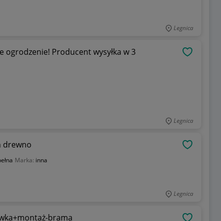
Legnica
e ogrodzenie! Producent wysyłka w 3
OBSERWU
Legnica
ta z łukiem drewno
OBSERWU
pełna
Marka:
inna
Legnica
ówka+montaż-brama