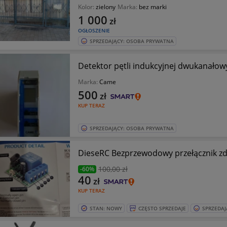
Kolor:
zielony
Marka:
bez marki
1 000
zł
OGŁOSZENIE
SPRZEDAJĄCY: OSOBA PRYWATNA
Detektor pętli indukcyjnej dwukanało
Marka:
Came
500
zł
KUP TERAZ
SPRZEDAJĄCY: OSOBA PRYWATNA
DieseRC Bezprzewodowy przełącznik zd
100
,00 zł
-60%
40
zł
KUP TERAZ
STAN: NOWY
CZĘSTO SPRZEDAJE
SPRZEDAJ