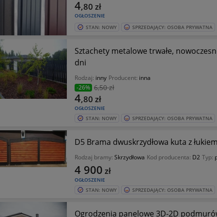
4
,80
zł
OGŁOSZENIE
STAN: NOWY
SPRZEDAJĄCY: OSOBA PRYWATNA
Sztachety metalowe trwałe, nowoczesn
dni
Rodzaj:
inny
Producent:
inna
6
,50 zł
-26%
4
,80
zł
OGŁOSZENIE
STAN: NOWY
SPRZEDAJĄCY: OSOBA PRYWATNA
D5 Brama dwuskrzydłowa ku
Rodzaj bramy:
Skrzydłowa
Kod producenta:
D2
Typ:
4 900
zł
OGŁOSZENIE
STAN: NOWY
SPRZEDAJĄCY: OSOBA PRYWATNA
Ogrodzenia panelowe 3D-2D podmur