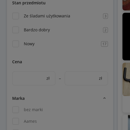
Stan przedmiotu
Ze śladami użytkowania
3
Bardzo dobry
2
Nowy
17
Cena
zł
–
zł
Marka
bez marki
Aames