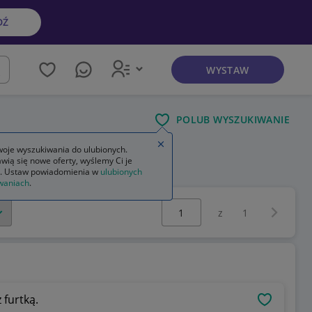
DŹ
WYSTAW
kaj
POLUB WYSZUKIWANIE
Zamknij wskazówkę
oje wyszukiwania do ulubionych.
wią się nowe oferty, wyślemy Ci je
. Ustaw powiadomienia w
ulubionych
waniach
.
Wybierz stronę:
Następna 
z
1
furtką.
OBSERWU