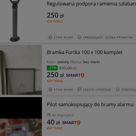
Regulowana podpora ramienia szlaban
250
zł
KUP TERAZ
STAN: NOWY
SPRZEDAJĄCY: OSOBA PRYWATNA
Bramka Furtka 100 x 100 komplet
Kolor:
zielony
Marka:
bez marki
399
,00 zł
-37%
250
zł
KUP TERAZ
STAN: NOWY
CZĘSTO SPRZEDAJE
SPRZEDAJ
Pilot samokopiujący do bramy alarmu
do negocjacji
40
zł
KUP TERAZ