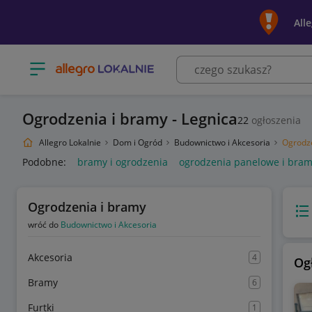
All
Otwórz menu z kategoriami
Ogrodzenia i bramy - Legnica
22
ogłoszenia
Allegro Lokalnie
Dom i Ogród
Budownictwo i Akcesoria
Ogrodze
Podobne:
bramy i ogrodzenia
ogrodzenia panelowe i bra
Ogrodzenia i bramy
Wido
wróć do
Budownictwo i Akcesoria
Akcesoria
4
Og
Bramy
6
Furtki
1