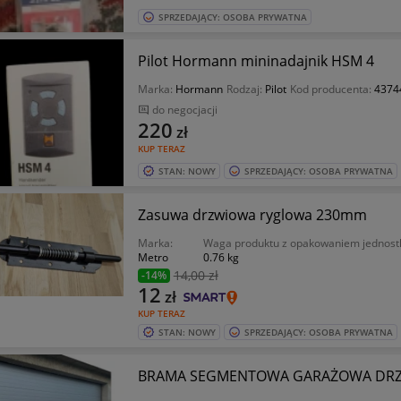
SPRZEDAJĄCY: OSOBA PRYWATNA
Pilot Hormann mininadajnik HSM 4
Marka:
Hormann
Rodzaj:
Pilot
Kod producenta:
4374
do negocjacji
220
zł
KUP TERAZ
STAN: NOWY
SPRZEDAJĄCY: OSOBA PRYWATNA
Zasuwa drzwiowa ryglowa 230mm
Marka:
Waga produktu z opakowaniem jednos
Metro
0.76 kg
14
,00 zł
-14%
12
zł
KUP TERAZ
STAN: NOWY
SPRZEDAJĄCY: OSOBA PRYWATNA
BRAMA SEGMENTOWA GARAŻOWA DRZW