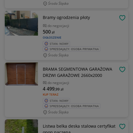
Środa Śląska
Bramy ogrodzenia płoty
OBSE
do negocjacji
500
zł
OGŁOSZENIE
STAN: NOWY
SPRZEDAJĄCY: OSOBA PRYWATNA
Środa Śląska
BRAMA SEGMENTOWA GARAŻOWA
OBSE
DRZWI GARAŻOWE 2660x2000
do negocjacji
4 499
,99
zł
KUP TERAZ
STAN: NOWY
SPRZEDAJĄCY: OSOBA PRYWATNA
Środa Śląska
Listwa belka deska stalowa certyfikat
OBSE
opon naczepa