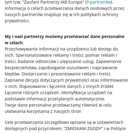
tym tzw. “Zaufani Partnerzy IAB Europe” (
9
partnerów
).
Przydatne informacje
Informacja o celach przetwarzania danych osobowych przez
naszych partnerów znajduje się w ich politykach ochrony
prywatności.
Jak to działa
Napisz do nas
My i nasi partnerzy możemy przetwarzać dane personalne
w celach:
Allegro Gadane dla sprzedających
Przechowywanie informacji na urządzeniu lub dostęp do
Allegro Gadane dla kupujących
nich
.
Spersonalizowane reklamy i treści, pomiar reklam i
treści, badanie odbiorców i ulepszanie usług
.
Zapewnienie
Mapa miejscowości
bezpieczeństwa, zapobieganie oszustwom i naprawianie
błędów
.
Dostarczanie i prezentowanie reklam i treści
.
Informacje prawne
Zapisanie decyzji dotyczących prywatności oraz informowanie
o nich
.
Dopasowanie i łączenie danych z innych źródeł
.
Regulamin
Łączenie różnych urządzeń
.
Identyfikacja urządzeń na
podstawie informacji przesyłanych automatycznie
.
Polityka plików "cookies"
Twoje dane personalne przetwarzamy również w celu
ułatwiania korzystania z naszych stron
Ustawienia plików "cookies"
Cele przetwarzania szczegółowo opisane są w ustawieniach
Udostępnianie lokalizacji
dostępnych pod przyciskiem: “ZMIENIAM ZGODY” i w Polityce