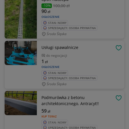
100
,00 zł
-10%
90
zł
OGŁOSZENIE
STAN: NOWY
SPRZEDAJĄCY: OSOBA PRYWATNA
Środa Śląska
Usługi spawalnicze
OBSE
do negocjacji
1
zł
OGŁOSZENIE
STAN: NOWY
SPRZEDAJĄCY: OSOBA PRYWATNA
Środa Śląska
Podmurówka z betonu
OBSE
architektonicznego. Antracyt!!
59
zł
KUP TERAZ
STAN: NOWY
SPRZEDAJĄCY: OSOBA PRYWATNA