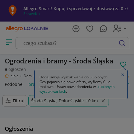
Allegro Smart! Kupuj i sprzedawaj z dostawą za 0 zł
Sprawdź »
Otwórz menu z kategoriami
szukaj
Ogrodzenia i bramy - Środa Śląska
POL
8
ogłoszeń
Zamkn
gro Lokalnie
Dom i Ogród
Budownictwo i Akcesoria
Ogrodzenia i bramy
Dodaj swoje wyszukiwania do ulubionych.
Gdy pojawią się nowe oferty, wyślemy Ci je
Podobne:
bramy i ogrodzenia
ogrodzenia panelowe i bramy
mailowo. Ustaw powiadomienia w
ulubionych
wyszukiwaniach
.
Filtruj
Środa Śląska, Dolnośląskie, +0 km
Ogłoszenia