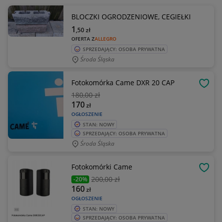
BLOCZKI OGRODZENIOWE, CEGIEŁKI
1
,50
zł
OFERTA Z
ALLEGRO
SPRZEDAJĄCY: OSOBA PRYWATNA
Środa Śląska
Fotokomórka Came DXR 20 CAP
OBSE
180
,00 zł
170
zł
OGŁOSZENIE
STAN: NOWY
SPRZEDAJĄCY: OSOBA PRYWATNA
Środa Śląska
Fotokomórki Came
OBSE
200
,00 zł
-20%
160
zł
OGŁOSZENIE
STAN: NOWY
SPRZEDAJĄCY: OSOBA PRYWATNA