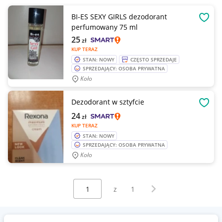
BI-ES SEXY GIRLS dezodorant
OBSE
perfumowany 75 ml
25
zł
KUP TERAZ
STAN: NOWY
CZĘSTO SPRZEDAJE
SPRZEDAJĄCY: OSOBA PRYWATNA
Koło
Dezodorant w sztyfcie
OBSE
24
zł
KUP TERAZ
STAN: NOWY
SPRZEDAJĄCY: OSOBA PRYWATNA
Koło
Wybierz stronę:
Następna strona
z
1