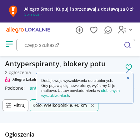
Allegro Smart! Kupuj i sprzedawaj z dostawą za 0 zł
Sprawdź »
Otwórz menu z kategoriami
szukaj
Antyperspiranty, blokery potu
POL
2
ogłoszenia
Zamkn
Allegro Lokalnie
Uroda
Pielęgnacja
Ciało
Antyperspiranty
Dodaj swoje wyszukiwania do ulubionych.
Gdy pojawią się nowe oferty, wyślemy Ci je
Podobne:
antyperspirant
antyperspiranty i dezodoranty
an
mailowo. Ustaw powiadomienia w
ulubionych
wyszukiwaniach
.
Filtruj
Koło, Wielkopolskie, +0 km
Ogłoszenia