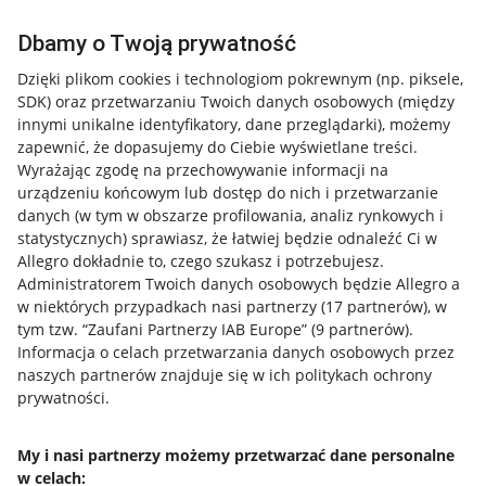
Dbamy o Twoją prywatność
Dzięki plikom cookies i technologiom pokrewnym
(np. piksele,
SDK)
oraz przetwarzaniu Twoich danych osobowych
(między
innymi unikalne identyfikatory, dane przeglądarki)
, możemy
zapewnić, że dopasujemy do Ciebie wyświetlane treści.
Wyrażając zgodę na przechowywanie informacji na
urządzeniu końcowym lub dostęp do nich i przetwarzanie
danych (w tym w obszarze profilowania, analiz rynkowych i
statystycznych) sprawiasz, że łatwiej będzie odnaleźć Ci w
Allegro dokładnie to, czego szukasz i potrzebujesz.
Administratorem Twoich danych osobowych będzie Allegro a
w niektórych przypadkach nasi partnerzy (
17
partnerów
), w
tym tzw. “Zaufani Partnerzy IAB Europe” (
9
partnerów
).
Przydatne informacje
Informacja o celach przetwarzania danych osobowych przez
naszych partnerów znajduje się w ich politykach ochrony
prywatności.
Jak to działa
Napisz do nas
My i nasi partnerzy możemy przetwarzać dane personalne
w celach:
Allegro Gadane dla sprzedających