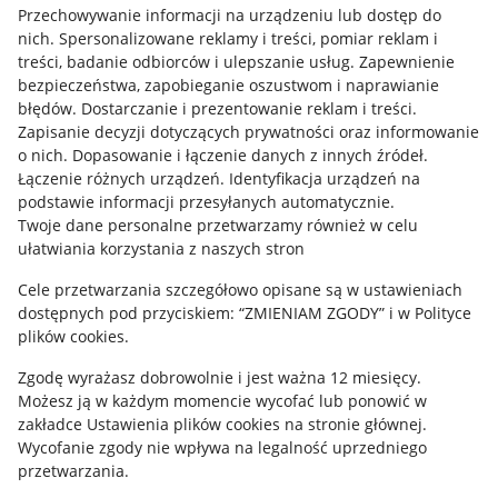
Przechowywanie informacji na urządzeniu lub dostęp do
Allegro Gadane dla kupujących
nich
.
Spersonalizowane reklamy i treści, pomiar reklam i
treści, badanie odbiorców i ulepszanie usług
.
Zapewnienie
Mapa miejscowości
bezpieczeństwa, zapobieganie oszustwom i naprawianie
błędów
.
Dostarczanie i prezentowanie reklam i treści
.
Informacje prawne
Zapisanie decyzji dotyczących prywatności oraz informowanie
o nich
.
Dopasowanie i łączenie danych z innych źródeł
.
Regulamin
Łączenie różnych urządzeń
.
Identyfikacja urządzeń na
podstawie informacji przesyłanych automatycznie
.
Polityka plików "cookies"
Twoje dane personalne przetwarzamy również w celu
ułatwiania korzystania z naszych stron
Ustawienia plików "cookies"
Cele przetwarzania szczegółowo opisane są w ustawieniach
Udostępnianie lokalizacji
dostępnych pod przyciskiem: “ZMIENIAM ZGODY” i w Polityce
Informacje dla Aktu o Usługach Cyfrowych
plików cookies.
Zgodę wyrażasz dobrowolnie i jest ważna 12 miesięcy.
Pobierz aplikację
Możesz ją w każdym momencie wycofać lub ponowić w
zakładce
Ustawienia plików cookies
na stronie głównej.
Wycofanie zgody nie wpływa na legalność uprzedniego
przetwarzania.