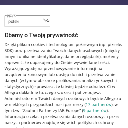
język
Dbamy o Twoją prywatność
Dzięki plikom cookies i technologiom pokrewnym
(np. piksele,
SDK)
oraz przetwarzaniu Twoich danych osobowych
(między
innymi unikalne identyfikatory, dane przeglądarki)
, możemy
zapewnić, że dopasujemy do Ciebie wyświetlane treści.
Wyrażając zgodę na przechowywanie informacji na
urządzeniu końcowym lub dostęp do nich i przetwarzanie
danych (w tym w obszarze profilowania, analiz rynkowych i
statystycznych) sprawiasz, że łatwiej będzie odnaleźć Ci w
Allegro dokładnie to, czego szukasz i potrzebujesz.
Administratorem Twoich danych osobowych będzie Allegro a
w niektórych przypadkach nasi partnerzy (
17
partnerów
), w
tym tzw. “Zaufani Partnerzy IAB Europe” (
9
partnerów
).
Przydatne informacje
Informacja o celach przetwarzania danych osobowych przez
naszych partnerów znajduje się w ich politykach ochrony