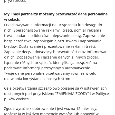
prywatności.
Jak to działa
Napisz do nas
My i nasi partnerzy możemy przetwarzać dane personalne
w celach:
Allegro Gadane dla sprzedających
Przechowywanie informacji na urządzeniu lub dostęp do
Allegro Gadane dla kupujących
nich
.
Spersonalizowane reklamy i treści, pomiar reklam i
treści, badanie odbiorców i ulepszanie usług
.
Zapewnienie
Mapa miejscowości
bezpieczeństwa, zapobieganie oszustwom i naprawianie
błędów
.
Dostarczanie i prezentowanie reklam i treści
.
Informacje prawne
Zapisanie decyzji dotyczących prywatności oraz informowanie
o nich
.
Dopasowanie i łączenie danych z innych źródeł
.
Regulamin
Łączenie różnych urządzeń
.
Identyfikacja urządzeń na
podstawie informacji przesyłanych automatycznie
.
Polityka plików "cookies"
Twoje dane personalne przetwarzamy również w celu
ułatwiania korzystania z naszych stron
Ustawienia plików "cookies"
Cele przetwarzania szczegółowo opisane są w ustawieniach
Udostępnianie lokalizacji
dostępnych pod przyciskiem: “ZMIENIAM ZGODY” i w Polityce
Informacje dla Aktu o Usługach Cyfrowych
plików cookies.
Zgodę wyrażasz dobrowolnie i jest ważna 12 miesięcy.
Pobierz aplikację
Możesz ją w każdym momencie wycofać lub ponowić w