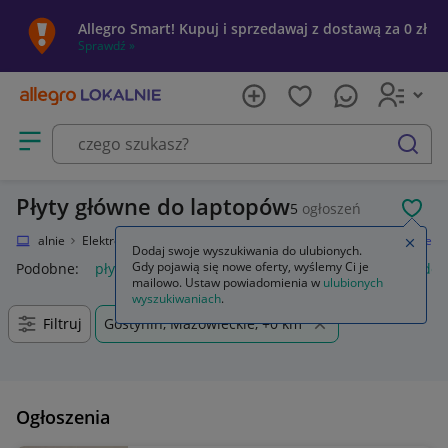
Allegro Smart! Kupuj i sprzedawaj z dostawą za 0 zł
Sprawdź »
Otwórz menu z kategoriami
szukaj
Płyty główne do laptopów
5
ogłoszeń
POL
gro Lokalnie
Elektronika
Komputery
Części do laptopów
Płyty główne
Zamkn
Dodaj swoje wyszukiwania do ulubionych.
Gdy pojawią się nowe oferty, wyślemy Ci je
Podobne:
płyty główne
dystans do płyty głównej
śrubki do 
mailowo. Ustaw powiadomienia w
ulubionych
wyszukiwaniach
.
Filtruj
Gostynin, Mazowieckie, +0 km
Ogłoszenia