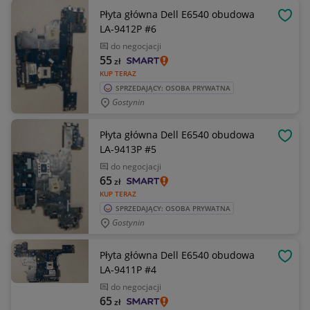
Płyta główna Dell E6540 obudowa
OBSE
LA-9412P #6
do negocjacji
55
zł
KUP TERAZ
SPRZEDAJĄCY: OSOBA PRYWATNA
Gostynin
Płyta główna Dell E6540 obudowa
OBSE
LA-9413P #5
do negocjacji
65
zł
KUP TERAZ
SPRZEDAJĄCY: OSOBA PRYWATNA
Gostynin
Płyta główna Dell E6540 obudowa
OBSE
LA-9411P #4
do negocjacji
65
zł