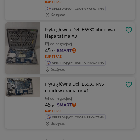
KUP TERAZ
SPRZEDAJĄCY: OSOBA PRYWATNA
Gostynin
Płyta główna Dell E6530 obudowa
OBSE
klapa taśma #3
do negocjacji
45
zł
KUP TERAZ
SPRZEDAJĄCY: OSOBA PRYWATNA
Gostynin
Płyta główna Dell E6530 NVS
OBSE
obudowa radiator #1
do negocjacji
45
zł
KUP TERAZ
SPRZEDAJĄCY: OSOBA PRYWATNA
Gostynin