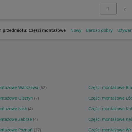
Wybierz stronę:
n przedmiotu: Części montażowe
Nowy
Bardzo dobry
Używa
ontażowe Warszawa
(52)
Części montażowe Bia
ontażowe Olsztyn
(7)
Części montażowe Łó
ontażowe Łask
(4)
Części montażowe Ko
ontażowe Zabrze
(4)
Części montażowe Kal
ontażowe Poznań
(27)
Części montażowe Wr