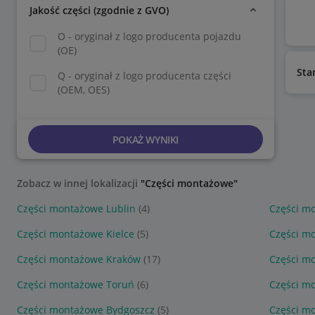
Jakość części (zgodnie z GVO)
O - oryginał z logo producenta pojazdu
(OE)
Sta
Q - oryginał z logo producenta części
(OEM, OES)
POKAŻ WYNIKI
Zobacz w innej lokalizacji
"Części montażowe"
Części montażowe Lublin
(4)
Części m
Części montażowe Kielce
(5)
Części m
Części montażowe Kraków
(17)
Części m
Części montażowe Toruń
(6)
Części m
Części montażowe Bydgoszcz
(5)
Części m