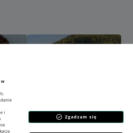
e w
ch
.
adanie
e i
Zgadzam się
h
nie
ikacja