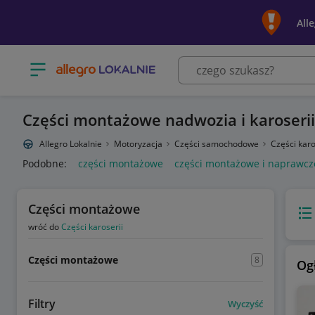
All
Otwórz menu z kategoriami
Części montażowe nadwozia i karoser
Allegro Lokalnie
Motoryzacja
Części samochodowe
Części karo
Podobne:
części montażowe
części montażowe i naprawcz
Części montażowe
Wido
wróć do
Części karoserii
Części montażowe
8
Og
Filtry
Wyczyść