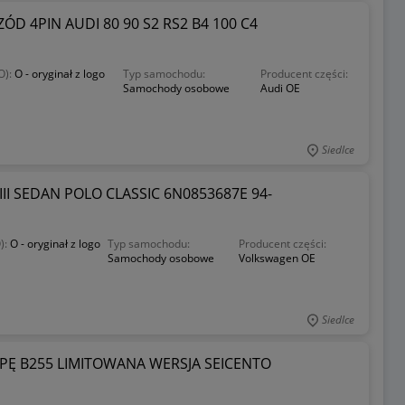
 4PIN AUDI 80 90 S2 RS2 B4 100 C4
O):
O - oryginał z logo
Typ samochodu:
Producent części:
Samochody osobowe
Audi OE
Siedlce
II SEDAN POLO CLASSIC 6N0853687E 94-
):
O - oryginał z logo
Typ samochodu:
Producent części:
Samochody osobowe
Volkswagen OE
Siedlce
PĘ B255 LIMITOWANA WERSJA SEICENTO