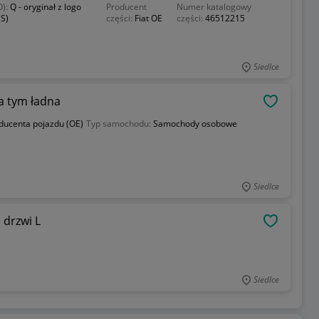
O):
Q - oryginał z logo
Producent
Numer katalogowy
S)
części:
Fiat OE
części:
46512215
Siedlce
a tym ładna
OBSERWU
oducenta pojazdu (OE)
Typ samochodu:
Samochody osobowe
Siedlce
 drzwi L
OBSERWU
Siedlce