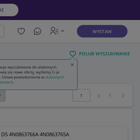
DŹ
WYSTAW
kaj
POLUB WYSZUKIWANIE
Zamknij wskazówkę
oje wyszukiwania do ulubionych.
wią się nowe oferty, wyślemy Ci je
. Ustaw powiadomienia w
ulubionych
waniach
.
Wybierz stronę:
Następna 
z
1
D5 4N0863766A 4N0863765A