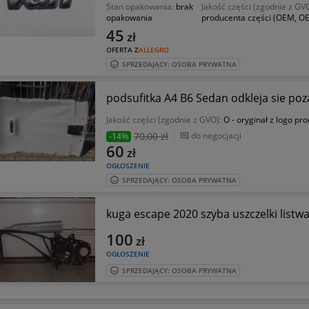
Stan opakowania:
brak
Jakość części (zgodnie z GV
opakowania
producenta części (OEM, OE
45
zł
OFERTA Z
ALLEGRO
SPRZEDAJĄCY: OSOBA PRYWATNA
podsufitka A4 B6 Sedan odkleja sie poz
Jakość części (zgodnie z GVO):
O - oryginał z logo pr
70
,00 zł
do negocjacji
-14%
60
zł
OGŁOSZENIE
SPRZEDAJĄCY: OSOBA PRYWATNA
kuga escape 2020 szyba uszczelki listwa
100
zł
OGŁOSZENIE
SPRZEDAJĄCY: OSOBA PRYWATNA