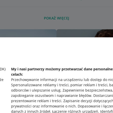
POKAŻ WIĘCEJ
SDK)
My i nasi partnerzy możemy przetwarzać dane personaln
celach:
że
Przechowywanie informacji na urządzeniu lub dostęp do ni
Spersonalizowane reklamy i treści, pomiar reklam i treści, b
odbiorców i ulepszanie usług
.
Zapewnienie bezpieczeństwa,
zapobieganie oszustwom i naprawianie błędów
.
Dostarczani
prezentowanie reklam i treści
.
Zapisanie decyzji dotyczącyc
prywatności oraz informowanie o nich
.
Dopasowanie i łącze
danych z innych źródeł
.
Łączenie różnych urządzeń
.
Identyf