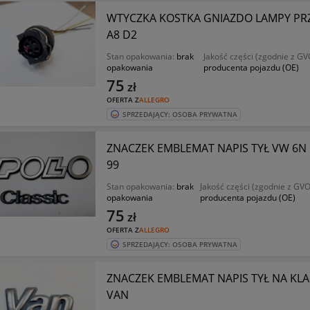
WTYCZKA KOSTKA GNIAZDO LAMPY PRZÓD
A8 D2
Stan opakowania:
brak
Jakość części (zgodnie z GV
opakowania
producenta pojazdu (OE)
75
zł
OFERTA Z
ALLEGRO
SPRZEDAJĄCY: OSOBA PRYWATNA
ZNACZEK EMBLEMAT NAPIS TYŁ VW 6N I
99
Stan opakowania:
brak
Jakość części (zgodnie z GVO
opakowania
producenta pojazdu (OE)
75
zł
OFERTA Z
ALLEGRO
SPRZEDAJĄCY: OSOBA PRYWATNA
ZNACZEK EMBLEMAT NAPIS TYŁ NA KLA
VAN