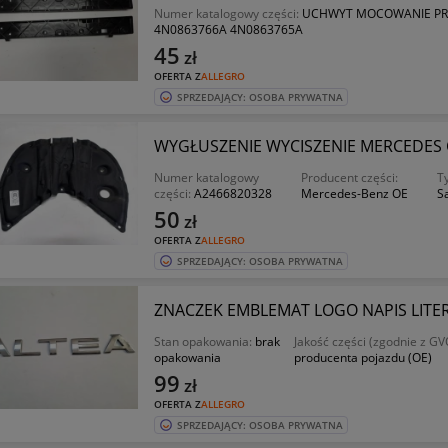
Numer katalogowy części:
UCHWYT MOCOWANIE PR
4N0863766A 4N0863765A
45
zł
OFERTA Z
ALLEGRO
SPRZEDAJĄCY: OSOBA PRYWATNA
WYGŁUSZENIE WYCISZENIE MERCEDES 
Numer katalogowy
Producent części:
T
części:
A2466820328
Mercedes-Benz OE
S
50
zł
OFERTA Z
ALLEGRO
SPRZEDAJĄCY: OSOBA PRYWATNA
ZNACZEK EMBLEMAT LOGO NAPIS LITERY
Stan opakowania:
brak
Jakość części (zgodnie z GV
opakowania
producenta pojazdu (OE)
99
zł
OFERTA Z
ALLEGRO
SPRZEDAJĄCY: OSOBA PRYWATNA