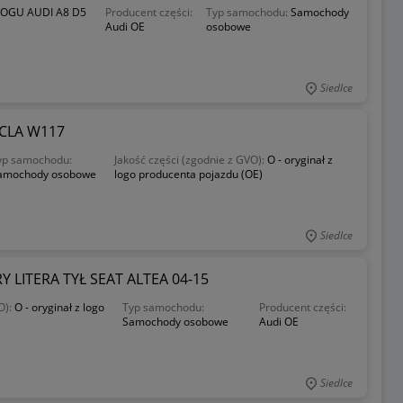
OGU AUDI A8 D5
Producent części:
Typ samochodu:
Samochody
Audi OE
osobowe
Siedlce
CLA W117
yp samochodu:
Jakość części (zgodnie z GVO):
O - oryginał z
amochody osobowe
logo producenta pojazdu (OE)
Siedlce
 LITERA TYŁ SEAT ALTEA 04-15
O):
O - oryginał z logo
Typ samochodu:
Producent części:
Samochody osobowe
Audi OE
Siedlce