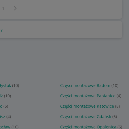
Następna strona
z
1
ny
łystok
(10)
Części montażowe Radom
(10)
dź
(10)
Części montażowe Pabianice
(4)
ło
(5)
Części montażowe Katowice
(8)
isz
(4)
Części montażowe Gdańsk
(6)
ocław
(16)
Części montażowe Opalenica
(6)