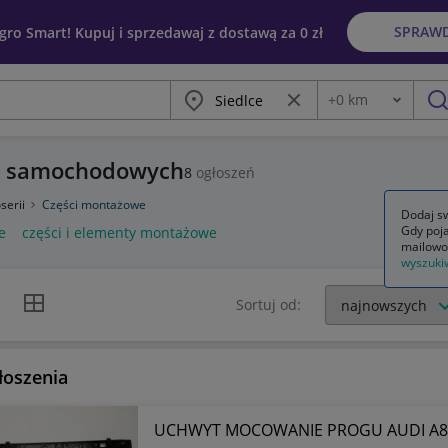
SPRAW
egro Smart! Kupuj i sprzedawaj z dostawą za 0 zł
Miasto
Wyczyść frazę
+
0
km
Odległość
szu
ii samochodowych
8
ogłoszeń
serii
Części montażowe
Dodaj sw
Gdy poja
e
części i elementy montażowe
mailowo
wyszuki
k listy
Widok siatki
Sortuj od:
łoszenia
UCHWYT MOCOWANIE PROGU AUDI A8 