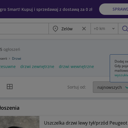
SPRAW
egro Smart! Kupuj i sprzedawaj z dostawą za 0 zł
Miasto
Wyczyść frazę
+
0
km
Odległość
szu
5
ogłoszeń
serii
Drzwi
Dodaj sw
Gdy poja
rzesuwne
drzwi zewnętrzne
drzwi wewnętrzne
mailowo
wyszuki
k listy
Widok siatki
Sortuj od:
łoszenia
Uszczelka drzwi lewy tył/przód Peugeo