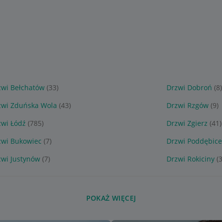
zwi Bełchatów
(33)
Drzwi Dobroń
(8
zwi Zduńska Wola
(43)
Drzwi Rzgów
(9)
zwi Łódź
(785)
Drzwi Zgierz
(41)
zwi Bukowiec
(7)
Drzwi Poddębic
zwi Justynów
(7)
Drzwi Rokiciny
(
POKAŻ WIĘCEJ