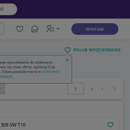
DŹ
WYSTAW
kaj
POLUB WYSZUKIWANIE
Zamknij wskazówkę
oje wyszukiwania do ulubionych.
wią się nowe oferty, wyślemy Ci je
. Ustaw powiadomienia w
ulubionych
waniach
.
Wybierz stronę:
Następna 
z
1
t 308 SW T10
OBSERWU