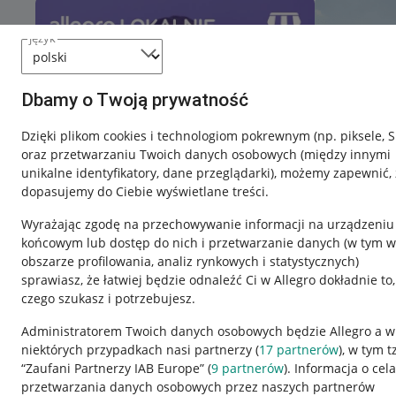
język
Dbamy o Twoją prywatność
Dzięki plikom cookies i technologiom pokrewnym
(np. piksele, 
oraz przetwarzaniu Twoich danych osobowych
(między innymi
unikalne identyfikatory, dane przeglądarki)
, możemy zapewnić, 
dopasujemy do Ciebie wyświetlane treści.
Wyrażając zgodę na przechowywanie informacji na urządzeniu
końcowym lub dostęp do nich i przetwarzanie danych (w tym w
obszarze profilowania, analiz rynkowych i statystycznych)
sprawiasz, że łatwiej będzie odnaleźć Ci w Allegro dokładnie to,
czego szukasz i potrzebujesz.
Przydatne informacje
Informacje p
Administratorem Twoich danych osobowych będzie Allegro a w
niektórych przypadkach nasi partnerzy (
17
partnerów
), w tym t
Jak to działa
Regulamin
“Zaufani Partnerzy IAB Europe” (
9
partnerów
). Informacja o cel
Napisz do nas
Polityka plików
przetwarzania danych osobowych przez naszych partnerów