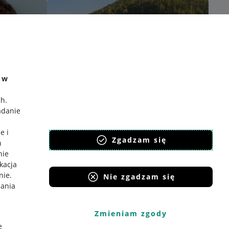
e w
ch
.
adanie
e i
Zgadzam się
h
nie
ikacja
nie
.
Nie zgadzam się
iania
Zmieniam zgody
e