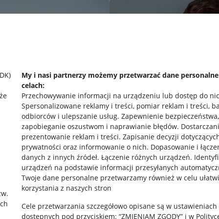
SDK)
My i nasi partnerzy możemy przetwarzać dane personaln
celach:
że
Przechowywanie informacji na urządzeniu lub dostęp do ni
Spersonalizowane reklamy i treści, pomiar reklam i treści, b
odbiorców i ulepszanie usług
.
Zapewnienie bezpieczeństwa,
zapobieganie oszustwom i naprawianie błędów
.
Dostarczani
prezentowanie reklam i treści
.
Zapisanie decyzji dotyczącyc
prywatności oraz informowanie o nich
.
Dopasowanie i łącze
danych z innych źródeł
.
Łączenie różnych urządzeń
.
Identyf
urządzeń na podstawie informacji przesyłanych automatycz
rawne
Pobierz aplikację
Twoje dane personalne przetwarzamy również w celu ułatw
korzystania z naszych stron
zw.
ach
Cele przetwarzania szczegółowo opisane są w ustawieniach
 "cookies"
dostępnych pod przyciskiem: “ZMIENIAM ZGODY” i w Polityc