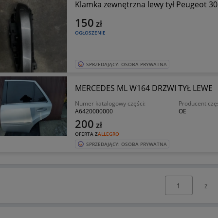
Klamka zewnętrzna lewy tył Peugeot 3
150
zł
OGŁOSZENIE
SPRZEDAJĄCY: OSOBA PRYWATNA
MERCEDES ML W164 DRZWI TYŁ LEWE
Numer katalogowy części:
Producent czę
A6420000000
OE
200
zł
OFERTA Z
ALLEGRO
SPRZEDAJĄCY: OSOBA PRYWATNA
Wybierz stronę: