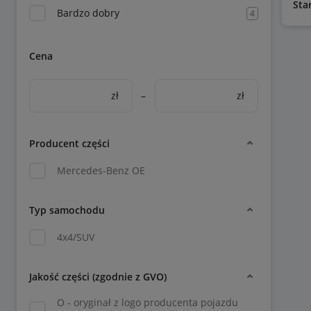
Sta
Bardzo dobry
4
Cena
zł
–
zł
Producent części
Mercedes-Benz OE
Typ samochodu
4x4/SUV
Jakość części (zgodnie z GVO)
O - oryginał z logo producenta pojazdu