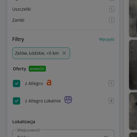
Uszczelki
1
Zamki
1
Filtry
Wyczyść
Zelów, Łódzkie, +0 km
Oferty
NOWOŚĆ!
z Allegro
1
z Allegro Lokalnie
4
Lokalizacja
Miejscowość