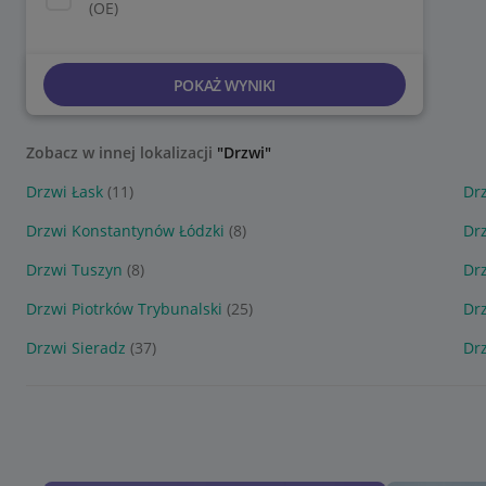
(OE)
POKAŻ WYNIKI
Zobacz w innej lokalizacji
"Drzwi"
Drzwi Łask
(11)
Dr
Drzwi Konstantynów Łódzki
(8)
Dr
Drzwi Tuszyn
(8)
Dr
Drzwi Piotrków Trybunalski
(25)
Dr
Drzwi Sieradz
(37)
Dr