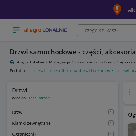
All
Otwórz menu z kategoriami
Drzwi samochodowe - części, akcesoria
Allegro Lokalnie
Motoryzacja
Części samochodowe
Części karo
Podobne:
drzwi
moskitiera na drzwi balkonowe
drzwi p
Drzwi
Wido
wróć do
Części karoserii
Drzwi
1
Og
Klamki zewnętrzne
1
Ograniczniki
1