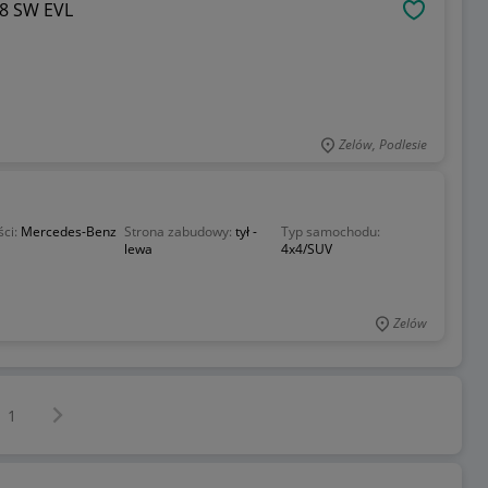
08 SW EVL
OBSERWU
Zelów, Podlesie
ści:
Mercedes-Benz
Strona zabudowy:
tył -
Typ samochodu:
lewa
4x4/SUV
Zelów
Następna strona
z
1