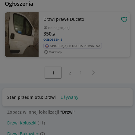
Ogłoszenia
Drzwi prawe Ducato
OBSE
do negocjacji
350
zł
OGŁOSZENIE
SPRZEDAJĄCY: OSOBA PRYWATNA
Rokiciny
Wybierz stronę:
Następna strona
z
1
Stan przedmiotu: Drzwi
Używany
Zobacz w innej lokalizacji
"Drzwi"
Drzwi Koluszki
(11)
Drzwi Bukowiec
(7)