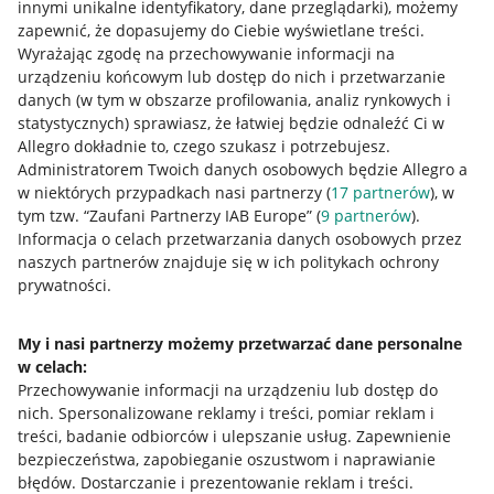
innymi unikalne identyfikatory, dane przeglądarki)
, możemy
zapewnić, że dopasujemy do Ciebie wyświetlane treści.
Wyrażając zgodę na przechowywanie informacji na
urządzeniu końcowym lub dostęp do nich i przetwarzanie
danych (w tym w obszarze profilowania, analiz rynkowych i
statystycznych) sprawiasz, że łatwiej będzie odnaleźć Ci w
Allegro dokładnie to, czego szukasz i potrzebujesz.
Administratorem Twoich danych osobowych będzie Allegro a
w niektórych przypadkach nasi partnerzy (
17
partnerów
), w
Przydatne informacje
tym tzw. “Zaufani Partnerzy IAB Europe” (
9
partnerów
).
Informacja o celach przetwarzania danych osobowych przez
Jak to działa
naszych partnerów znajduje się w ich politykach ochrony
prywatności.
Napisz do nas
Allegro Gadane dla sprzedających
My i nasi partnerzy możemy przetwarzać dane personalne
w celach:
Allegro Gadane dla kupujących
Przechowywanie informacji na urządzeniu lub dostęp do
Mapa miejscowości
nich
.
Spersonalizowane reklamy i treści, pomiar reklam i
treści, badanie odbiorców i ulepszanie usług
.
Zapewnienie
Informacje prawne
bezpieczeństwa, zapobieganie oszustwom i naprawianie
błędów
.
Dostarczanie i prezentowanie reklam i treści
.