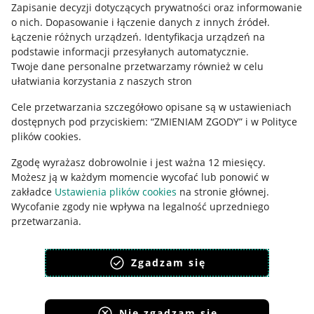
Zapisanie decyzji dotyczących prywatności oraz informowanie
Regulamin
o nich
.
Dopasowanie i łączenie danych z innych źródeł
.
Polityka plików "cookies"
Łączenie różnych urządzeń
.
Identyfikacja urządzeń na
podstawie informacji przesyłanych automatycznie
.
Ustawienia plików "cookies"
Twoje dane personalne przetwarzamy również w celu
ułatwiania korzystania z naszych stron
Udostępnianie lokalizacji
Cele przetwarzania szczegółowo opisane są w ustawieniach
Informacje dla Aktu o Usługach Cyfrowych
dostępnych pod przyciskiem: “ZMIENIAM ZGODY” i w Polityce
plików cookies.
Pobierz aplikację
Zgodę wyrażasz dobrowolnie i jest ważna 12 miesięcy.
Możesz ją w każdym momencie wycofać lub ponowić w
zakładce
Ustawienia plików cookies
na stronie głównej.
Wycofanie zgody nie wpływa na legalność uprzedniego
przetwarzania.
polityka plików cookies
polityka ochrony prywatności
Zgadzam się
Nie zgadzam się