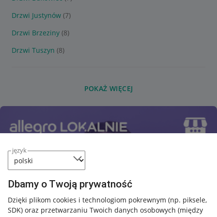
Drzwi Justynów
(7)
Drzwi Brzeziny
(8)
Drzwi Tuszyn
(8)
POKAŻ WIĘCEJ
język
Dbamy o Twoją prywatność
Dzięki plikom cookies i technologiom pokrewnym
(np. piksele,
SDK)
oraz przetwarzaniu Twoich danych osobowych
(między