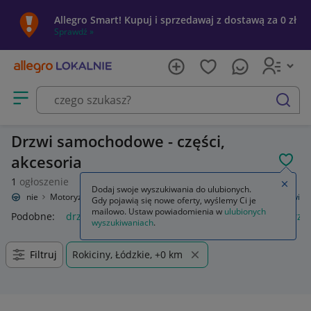
Allegro Smart! Kupuj i sprzedawaj z dostawą za 0 zł
Sprawdź »
Otwórz menu z kategoriami
szukaj
Drzwi samochodowe - części,
akcesoria
POL
1
ogłoszenie
Zamkn
Dodaj swoje wyszukiwania do ulubionych.
o Lokalnie
Motoryzacja
Części samochodowe
Części karoserii
Drzwi
Gdy pojawią się nowe oferty, wyślemy Ci je
mailowo. Ustaw powiadomienia w
ulubionych
Podobne:
drzwi
moskitiera na drzwi balkonowe
drzwi prz
wyszukiwaniach
.
Filtruj
Rokiciny, Łódzkie, +0 km