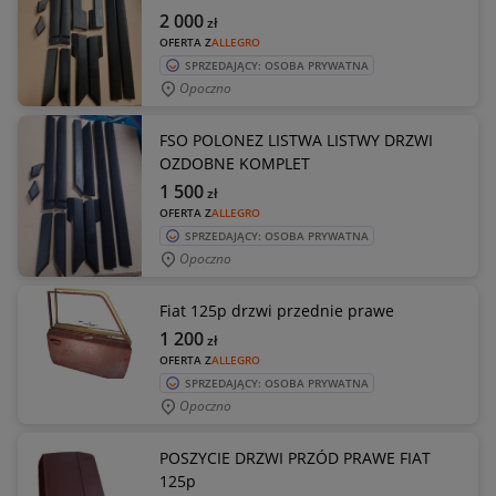
2 000
zł
OFERTA Z
ALLEGRO
SPRZEDAJĄCY: OSOBA PRYWATNA
Opoczno
FSO POLONEZ LISTWA LISTWY DRZWI
OZDOBNE KOMPLET
1 500
zł
OFERTA Z
ALLEGRO
SPRZEDAJĄCY: OSOBA PRYWATNA
Opoczno
Fiat 125p drzwi przednie prawe
1 200
zł
OFERTA Z
ALLEGRO
SPRZEDAJĄCY: OSOBA PRYWATNA
Opoczno
POSZYCIE DRZWI PRZÓD PRAWE FIAT
125p