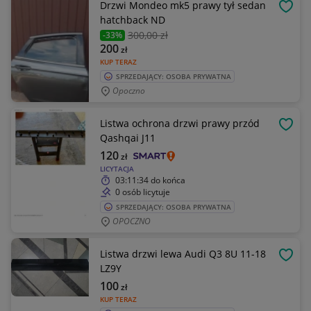
Drzwi Mondeo mk5 prawy tył sedan
OBSE
hatchback ND
300
,00 zł
-33%
200
zł
KUP TERAZ
SPRZEDAJĄCY: OSOBA PRYWATNA
Opoczno
Listwa ochrona drzwi prawy przód
OBSE
Qashqai J11
120
zł
LICYTACJA
03:11:34
do końca
0 osób licytuje
SPRZEDAJĄCY: OSOBA PRYWATNA
OPOCZNO
Listwa drzwi lewa Audi Q3 8U 11-18
OBSE
LZ9Y
100
zł
KUP TERAZ