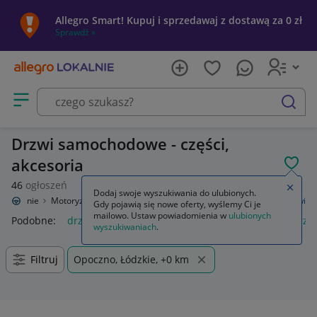
Allegro Smart! Kupuj i sprzedawaj z dostawą za 0 zł
Sprawdź »
Otwórz menu z kategoriami
szukaj
Drzwi samochodowe - części,
akcesoria
POL
46
ogłoszeń
Zamkn
Dodaj swoje wyszukiwania do ulubionych.
o Lokalnie
Motoryzacja
Części samochodowe
Części karoserii
Drzwi
Gdy pojawią się nowe oferty, wyślemy Ci je
mailowo. Ustaw powiadomienia w
ulubionych
Podobne:
drzwi
moskitiera na drzwi balkonowe
drzwi prz
wyszukiwaniach
.
Filtruj
Opoczno, Łódzkie, +0 km