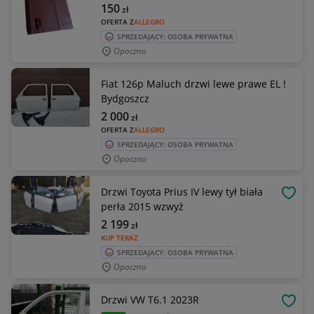
150
zł
OFERTA Z
ALLEGRO
SPRZEDAJĄCY: OSOBA PRYWATNA
Opoczno
Fiat 126p Maluch drzwi lewe prawe EL !
Bydgoszcz
2 000
zł
OFERTA Z
ALLEGRO
SPRZEDAJĄCY: OSOBA PRYWATNA
Opoczno
Drzwi Toyota Prius IV lewy tył biała
OBSE
perła 2015 wzwyż
2 199
zł
KUP TERAZ
SPRZEDAJĄCY: OSOBA PRYWATNA
Opoczno
Drzwi VW T6.1 2023R
OBSE