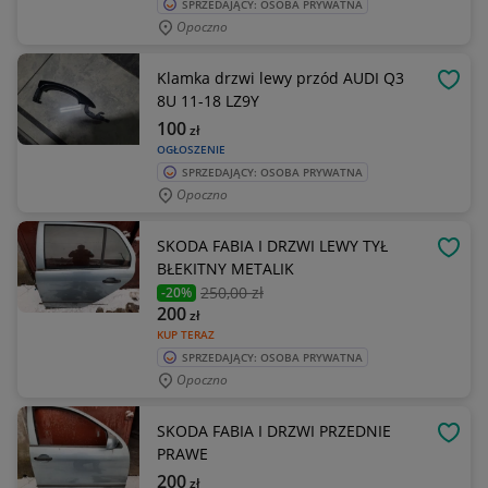
SPRZEDAJĄCY: OSOBA PRYWATNA
Opoczno
Klamka drzwi lewy przód AUDI Q3
OBSE
8U 11-18 LZ9Y
100
zł
OGŁOSZENIE
SPRZEDAJĄCY: OSOBA PRYWATNA
Opoczno
SKODA FABIA I DRZWI LEWY TYŁ
OBSE
BŁEKITNY METALIK
250
,00 zł
-20%
200
zł
KUP TERAZ
SPRZEDAJĄCY: OSOBA PRYWATNA
Opoczno
SKODA FABIA I DRZWI PRZEDNIE
OBSE
PRAWE
200
zł