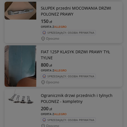
SŁUPEK przedni MOCOWANIA DRZWI
POLONEZ PRAWY
150
zł
OFERTA Z
ALLEGRO
SPRZEDAJĄCY: OSOBA PRYWATNA
Opoczno
FIAT 125P KLASYK DRZWI PRAWY TYŁ
TYLNE
800
zł
OFERTA Z
ALLEGRO
SPRZEDAJĄCY: OSOBA PRYWATNA
Opoczno
Ogranicznik drzwi przednich i tylnych
POLONEZ - kompletny
200
zł
OFERTA Z
ALLEGRO
SPRZEDAJĄCY: OSOBA PRYWATNA
Opoczno