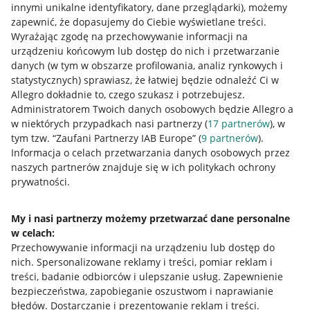
innymi unikalne identyfikatory, dane przeglądarki)
, możemy
zapewnić, że dopasujemy do Ciebie wyświetlane treści.
Wyrażając zgodę na przechowywanie informacji na
urządzeniu końcowym lub dostęp do nich i przetwarzanie
danych (w tym w obszarze profilowania, analiz rynkowych i
statystycznych) sprawiasz, że łatwiej będzie odnaleźć Ci w
Allegro dokładnie to, czego szukasz i potrzebujesz.
Administratorem Twoich danych osobowych będzie Allegro a
w niektórych przypadkach nasi partnerzy (
17
partnerów
), w
tym tzw. “Zaufani Partnerzy IAB Europe” (
9
partnerów
).
Przydatne informacje
Informacja o celach przetwarzania danych osobowych przez
naszych partnerów znajduje się w ich politykach ochrony
prywatności.
Jak to działa
Napisz do nas
My i nasi partnerzy możemy przetwarzać dane personalne
w celach:
Allegro Gadane dla sprzedających
Przechowywanie informacji na urządzeniu lub dostęp do
Allegro Gadane dla kupujących
nich
.
Spersonalizowane reklamy i treści, pomiar reklam i
treści, badanie odbiorców i ulepszanie usług
.
Zapewnienie
Mapa miejscowości
bezpieczeństwa, zapobieganie oszustwom i naprawianie
błędów
.
Dostarczanie i prezentowanie reklam i treści
.