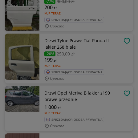
900
,00 zł
-77%
200
zł
KUP TERAZ
SPRZEDAJĄCY: OSOBA PRYWATNA
Opoczno
Drzwi Tylne Prawe Fiat Panda II
OBSE
lakier 268 białe
250
,00 zł
-20%
199
zł
KUP TERAZ
SPRZEDAJĄCY: OSOBA PRYWATNA
Opoczno
Drzwi Opel Meriva B lakier z190
OBSE
prawe przednie
1 000
zł
KUP TERAZ
SPRZEDAJĄCY: OSOBA PRYWATNA
Opoczno