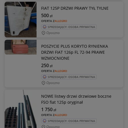
FIAT 125P DRZWI PRAWY TYŁ TYLNE
500
zł
OFERTA Z
ALLEGRO
SPRZEDAJĄCY: OSOBA PRYWATNA
Opoczno
POSZYCIE PLUS KORYTO RYNIENKA
DRZWI FIAT 126p FL 72-94 PRAWE
WZMOCNIONE
250
zł
OFERTA Z
ALLEGRO
SPRZEDAJĄCY: OSOBA PRYWATNA
Opoczno
NOWE listwy drzwi drzwiowe boczne
FSO fiat 125p oryginał
1 750
zł
OFERTA Z
ALLEGRO
SPRZEDAJĄCY: OSOBA PRYWATNA
Opoczno