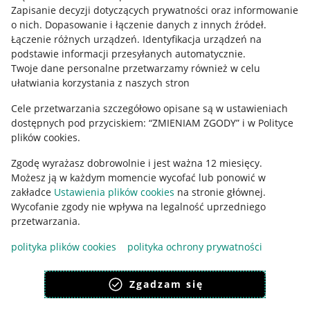
Informacje prawne
Zapisanie decyzji dotyczących prywatności oraz informowanie
o nich
.
Dopasowanie i łączenie danych z innych źródeł
.
Regulamin
Łączenie różnych urządzeń
.
Identyfikacja urządzeń na
podstawie informacji przesyłanych automatycznie
.
Polityka plików "cookies"
Twoje dane personalne przetwarzamy również w celu
ułatwiania korzystania z naszych stron
Ustawienia plików "cookies"
Cele przetwarzania szczegółowo opisane są w ustawieniach
Udostępnianie lokalizacji
dostępnych pod przyciskiem: “ZMIENIAM ZGODY” i w Polityce
Informacje dla Aktu o Usługach Cyfrowych
plików cookies.
Zgodę wyrażasz dobrowolnie i jest ważna 12 miesięcy.
Pobierz aplikację
Możesz ją w każdym momencie wycofać lub ponowić w
zakładce
Ustawienia plików cookies
na stronie głównej.
Wycofanie zgody nie wpływa na legalność uprzedniego
przetwarzania.
polityka plików cookies
polityka ochrony prywatności
Zgadzam się