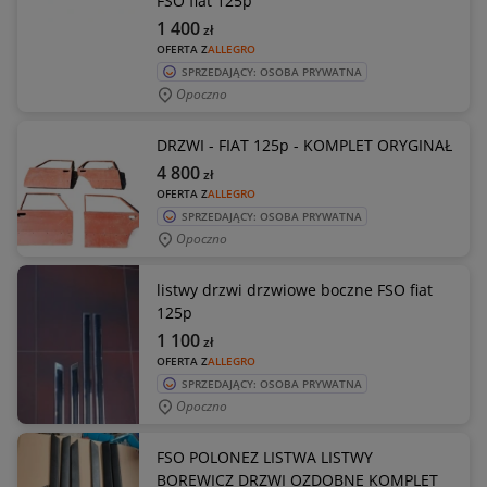
FSO fiat 125p
1 400
zł
OFERTA Z
ALLEGRO
SPRZEDAJĄCY: OSOBA PRYWATNA
Opoczno
DRZWI - FIAT 125p - KOMPLET ORYGINAŁ
4 800
zł
OFERTA Z
ALLEGRO
SPRZEDAJĄCY: OSOBA PRYWATNA
Opoczno
listwy drzwi drzwiowe boczne FSO fiat
125p
1 100
zł
OFERTA Z
ALLEGRO
SPRZEDAJĄCY: OSOBA PRYWATNA
Opoczno
FSO POLONEZ LISTWA LISTWY
BOREWICZ DRZWI OZDOBNE KOMPLET