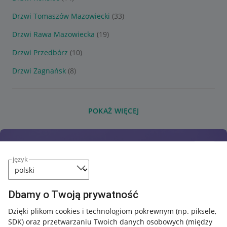
Drzwi Tomaszów Mazowiecki
(33)
Drzwi Rawa Mazowiecka
(19)
Drzwi Przedbórz
(10)
Drzwi Zagnańsk
(8)
POKAŻ WIĘCEJ
język
Dbamy o Twoją prywatność
Dzięki plikom cookies i technologiom pokrewnym
(np. piksele,
SDK)
oraz przetwarzaniu Twoich danych osobowych
(między