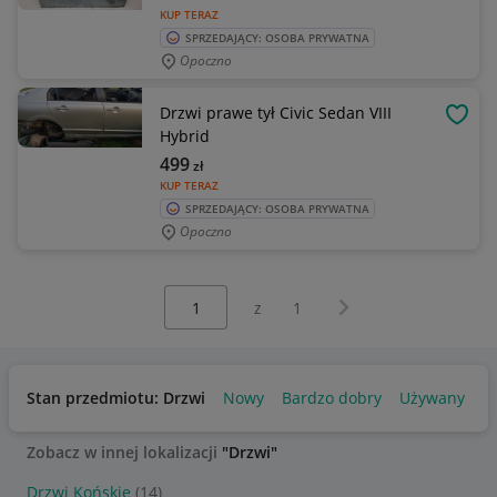
KUP TERAZ
SPRZEDAJĄCY: OSOBA PRYWATNA
Opoczno
Drzwi prawe tył Civic Sedan VIII
OBSE
Hybrid
499
zł
KUP TERAZ
SPRZEDAJĄCY: OSOBA PRYWATNA
Opoczno
Wybierz stronę:
Następna strona
z
1
Stan przedmiotu: Drzwi
Nowy
Bardzo dobry
Używany
U
Zobacz w innej lokalizacji
"Drzwi"
Drzwi Końskie
(14)