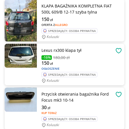
KLAPA BAGAŻNIKA KOMPLETNA FIAT
500L 609/B 12-17 szyba tylna
150
zł
OFERTA Z
ALLEGRO
SPRZEDAJĄCY: OSOBA PRYWATNA
Koluszki
Lexus rx300 klapa tył
OBSE
180
,00 zł
-16%
150
zł
OGŁOSZENIE
SPRZEDAJĄCY: OSOBA PRYWATNA
Koluszki
Przycisk otwierania bagażnika Ford
OBSE
Focus mk3 10-14
30
zł
KUP TERAZ
SPRZEDAJĄCY: OSOBA PRYWATNA
Koluszki