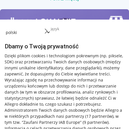
język
Dbamy o Twoją prywatność
Dzięki plikom cookies i technologiom pokrewnym
(np. piksele,
SDK)
oraz przetwarzaniu Twoich danych osobowych
(między
innymi unikalne identyfikatory, dane przeglądarki)
, możemy
zapewnić, że dopasujemy do Ciebie wyświetlane treści.
Wyrażając zgodę na przechowywanie informacji na
urządzeniu końcowym lub dostęp do nich i przetwarzanie
danych (w tym w obszarze profilowania, analiz rynkowych i
statystycznych) sprawiasz, że łatwiej będzie odnaleźć Ci w
Allegro dokładnie to, czego szukasz i potrzebujesz.
Administratorem Twoich danych osobowych będzie Allegro a
w niektórych przypadkach nasi partnerzy (
17
partnerów
), w
tym tzw. “Zaufani Partnerzy IAB Europe” (
9
partnerów
).
Przydatne informacje
Informacja o celach przetwarzania danych osobowych przez