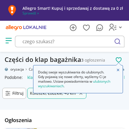
Allegro Smart! Kupuj i sprzedawaj z dostawą za 0 zł
Sprawdź »
Otwórz menu z kategoriami
szukaj
Części do klap bagażnika
3
ogłoszenia
POL
Motoryzacja
Części samochodowe
Części karoserii
Klapy bagażnika
Zamkn
Dodaj swoje wyszukiwania do ulubionych.
Gdy pojawią się nowe oferty, wyślemy Ci je
Podobne:
klapy bagażnika
automatyczne otwieranie klapy ba
mailowo. Ustaw powiadomienia w
ulubionych
wyszukiwaniach
.
Filtruj
Koluszki, Łódzkie, +0 km
Ogłoszenia