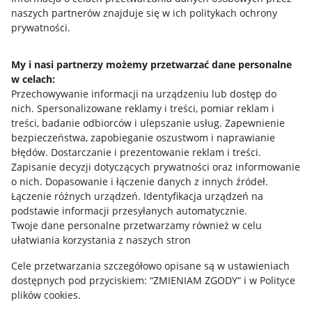
naszych partnerów znajduje się w ich politykach ochrony
prywatności.
Jak to działa
Napisz do nas
My i nasi partnerzy możemy przetwarzać dane personalne
w celach:
Allegro Gadane dla sprzedających
Przechowywanie informacji na urządzeniu lub dostęp do
Allegro Gadane dla kupujących
nich
.
Spersonalizowane reklamy i treści, pomiar reklam i
treści, badanie odbiorców i ulepszanie usług
.
Zapewnienie
Mapa miejscowości
bezpieczeństwa, zapobieganie oszustwom i naprawianie
błędów
.
Dostarczanie i prezentowanie reklam i treści
.
Informacje prawne
Zapisanie decyzji dotyczących prywatności oraz informowanie
o nich
.
Dopasowanie i łączenie danych z innych źródeł
.
Regulamin
Łączenie różnych urządzeń
.
Identyfikacja urządzeń na
podstawie informacji przesyłanych automatycznie
.
Polityka plików "cookies"
Twoje dane personalne przetwarzamy również w celu
ułatwiania korzystania z naszych stron
Ustawienia plików "cookies"
Cele przetwarzania szczegółowo opisane są w ustawieniach
Udostępnianie lokalizacji
dostępnych pod przyciskiem: “ZMIENIAM ZGODY” i w Polityce
Informacje dla Aktu o Usługach Cyfrowych
plików cookies.