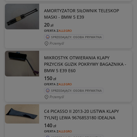
AMORTYZATOR SIŁOWNIK TELESKOP
MASKI - BMW 5 E39
20
zł
OFERTA Z
ALLEGRO
SPRZEDAJĄCY: OSOBA PRYWATNA
Przemyśl
MIKROSTYK OTWIERANIA KLAPY
PRZYCISK GUZIK POKRYWY BAGAZNIKA -
BMW 5 E39 E60
150
zł
OFERTA Z
ALLEGRO
SPRZEDAJĄCY: OSOBA PRYWATNA
Przemyśl
C4 PICASSO II 2013-20 LISTWA KLAPY
TYLNEJ LEWA 9676853180 IDEALNA
140
zł
OFERTA Z
ALLEGRO