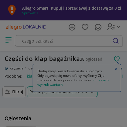
Allegro Smart! Kupuj i sprzedawaj z dostawą za 0 zł
Sprawdź »
Otwórz menu z kategoriami
szukaj
Części do klap bagażnika
38
ogłoszeń
POL
Motoryzacja
Części samochodowe
Części karoserii
Klapy bagażnika
Zamkn
Dodaj swoje wyszukiwania do ulubionych.
Gdy pojawią się nowe oferty, wyślemy Ci je
Podobne:
klapy bagażnika
automatyczne otwieranie klapy ba
mailowo. Ustaw powiadomienia w
ulubionych
wyszukiwaniach
.
Filtruj
Przemyśl, Podkarpackie, +0 km
Ogłoszenia