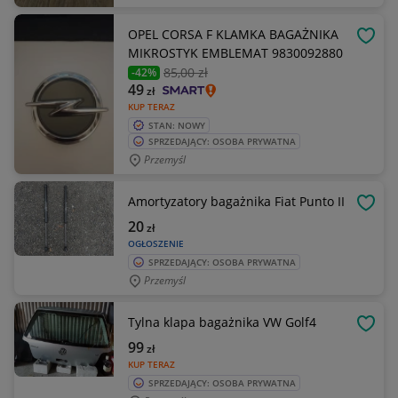
OPEL CORSA F KLAMKA BAGAŻNIKA
OBSE
MIKROSTYK EMBLEMAT 9830092880
85
,00 zł
-42%
49
zł
KUP TERAZ
STAN: NOWY
SPRZEDAJĄCY: OSOBA PRYWATNA
Przemyśl
Amortyzatory bagażnika Fiat Punto II
OBSE
20
zł
OGŁOSZENIE
SPRZEDAJĄCY: OSOBA PRYWATNA
Przemyśl
Tylna klapa bagażnika VW Golf4
OBSE
99
zł
KUP TERAZ
SPRZEDAJĄCY: OSOBA PRYWATNA