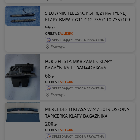
SIŁOWNIK TELESKOP SPRĘŻYNA TYLNEJ
KLAPY BMW 7 G11 G12 7357110 7357109
99
zł
OFERTA Z
ALLEGRO
SPRZEDAJĄCY: OSOBA PRYWATNA
Przemyśl
FORD FIESTA MK8 ZAMEK KLAPY
BAGAŻNIKA H1BAN442A66AA
68
zł
OFERTA Z
ALLEGRO
SPRZEDAJĄCY: OSOBA PRYWATNA
Przemyśl
MERCEDES B KLASA W247 2019 OSŁONA
TAPICERKA KLAPY BAGAŻNIKA
200
zł
OFERTA Z
ALLEGRO
SPRZEDAJĄCY: OSOBA PRYWATNA