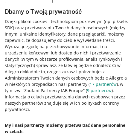
Dbamy o Twoją prywatność
Dzięki plikom cookies i technologiom pokrewnym
(np. piksele,
SDK)
oraz przetwarzaniu Twoich danych osobowych
(między
innymi unikalne identyfikatory, dane przeglądarki)
, możemy
zapewnić, że dopasujemy do Ciebie wyświetlane treści.
Wyrażając zgodę na przechowywanie informacji na
urządzeniu końcowym lub dostęp do nich i przetwarzanie
danych (w tym w obszarze profilowania, analiz rynkowych i
statystycznych) sprawiasz, że łatwiej będzie odnaleźć Ci w
Allegro dokładnie to, czego szukasz i potrzebujesz.
Administratorem Twoich danych osobowych będzie Allegro a
w niektórych przypadkach nasi partnerzy (
17
partnerów
), w
tym tzw. “Zaufani Partnerzy IAB Europe” (
9
partnerów
).
Przydatne informacje
Informacja o celach przetwarzania danych osobowych przez
naszych partnerów znajduje się w ich politykach ochrony
prywatności.
Jak to działa
Napisz do nas
My i nasi partnerzy możemy przetwarzać dane personalne
w celach:
Allegro Gadane dla sprzedających