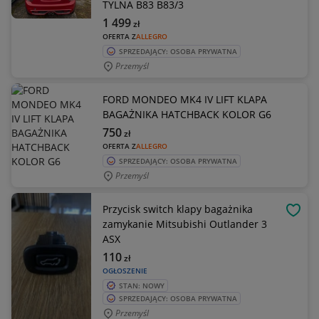
TYLNA B83 B83/3
1 499
zł
OFERTA Z
ALLEGRO
SPRZEDAJĄCY: OSOBA PRYWATNA
Przemyśl
FORD MONDEO MK4 IV LIFT KLAPA
BAGAŻNIKA HATCHBACK KOLOR G6
750
zł
OFERTA Z
ALLEGRO
SPRZEDAJĄCY: OSOBA PRYWATNA
Przemyśl
Przycisk switch klapy bagażnika
OBSE
zamykanie Mitsubishi Outlander 3
ASX
110
zł
OGŁOSZENIE
STAN: NOWY
SPRZEDAJĄCY: OSOBA PRYWATNA
Przemyśl