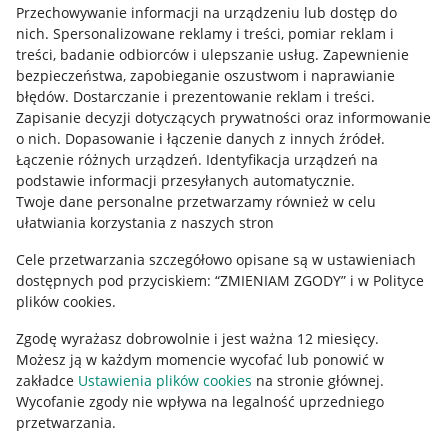
Przechowywanie informacji na urządzeniu lub dostęp do
Allegro Gadane dla kupujących
nich
.
Spersonalizowane reklamy i treści, pomiar reklam i
treści, badanie odbiorców i ulepszanie usług
.
Zapewnienie
Mapa miejscowości
bezpieczeństwa, zapobieganie oszustwom i naprawianie
błędów
.
Dostarczanie i prezentowanie reklam i treści
.
Informacje prawne
Zapisanie decyzji dotyczących prywatności oraz informowanie
o nich
.
Dopasowanie i łączenie danych z innych źródeł
.
Regulamin
Łączenie różnych urządzeń
.
Identyfikacja urządzeń na
podstawie informacji przesyłanych automatycznie
.
Polityka plików "cookies"
Twoje dane personalne przetwarzamy również w celu
ułatwiania korzystania z naszych stron
Ustawienia plików "cookies"
Cele przetwarzania szczegółowo opisane są w ustawieniach
Udostępnianie lokalizacji
dostępnych pod przyciskiem: “ZMIENIAM ZGODY” i w Polityce
Informacje dla Aktu o Usługach Cyfrowych
plików cookies.
Zgodę wyrażasz dobrowolnie i jest ważna 12 miesięcy.
Pobierz aplikację
Możesz ją w każdym momencie wycofać lub ponowić w
zakładce
Ustawienia plików cookies
na stronie głównej.
Wycofanie zgody nie wpływa na legalność uprzedniego
przetwarzania.