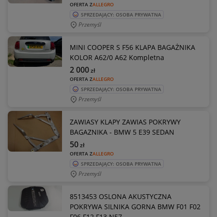
OFERTA Z
ALLEGRO
SPRZEDAJĄCY: OSOBA PRYWATNA
Przemyśl
MINI COOPER S F56 KLAPA BAGAŻNIKA
KOLOR A62/0 A62 Kompletna
2 000
zł
OFERTA Z
ALLEGRO
SPRZEDAJĄCY: OSOBA PRYWATNA
Przemyśl
ZAWIASY KLAPY ZAWIAS POKRYWY
BAGAZNIKA - BMW 5 E39 SEDAN
50
zł
OFERTA Z
ALLEGRO
SPRZEDAJĄCY: OSOBA PRYWATNA
Przemyśl
8513453 OSLONA AKUSTYCZNA
POKRYWA SILNIKA GORNA BMW F01 F02
F06 F12 F13 N57