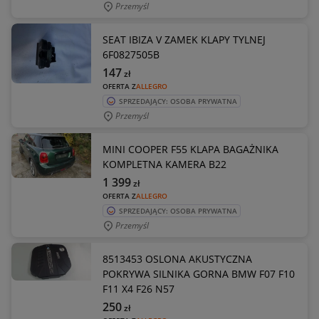
Przemyśl
SEAT IBIZA V ZAMEK KLAPY TYLNEJ
6F0827505B
147
zł
OFERTA Z
ALLEGRO
SPRZEDAJĄCY: OSOBA PRYWATNA
Przemyśl
MINI COOPER F55 KLAPA BAGAŻNIKA
KOMPLETNA KAMERA B22
1 399
zł
OFERTA Z
ALLEGRO
SPRZEDAJĄCY: OSOBA PRYWATNA
Przemyśl
8513453 OSLONA AKUSTYCZNA
POKRYWA SILNIKA GORNA BMW F07 F10
F11 X4 F26 N57
250
zł