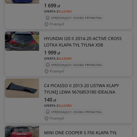
1 699
zł
OFERTA Z
ALLEGRO
SPRZEDAJĄCY: OSOBA PRYWATNA
Przemyśl
HYUNDAI I20 II 2014-20 ACTIVE CROSS
LOTKA KLAPA TYŁ TYLNA X5B
1 999
zł
OFERTA Z
ALLEGRO
SPRZEDAJĄCY: OSOBA PRYWATNA
Przemyśl
C4 PICASSO II 2013-20 LISTWA KLAPY
TYLNEJ LEWA 9676853180 IDEALNA
140
zł
OFERTA Z
ALLEGRO
SPRZEDAJĄCY: OSOBA PRYWATNA
Przemyśl
MINI ONE COOPER S F56 KLAPA TYŁ