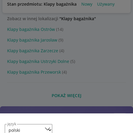
Stan przedmiotu: Klapy bagażnika
Nowy
Używany
Zobacz w innej lokalizacji
"Klapy bagażnika"
Klapy bagażnika Ostrów
(14)
Klapy bagażnika Jarosław
(9)
Klapy bagażnika Zarzecze
(4)
Klapy bagażnika Ustrzyki Dolne
(5)
Klapy bagażnika Przeworsk
(4)
POKAŻ WIĘCEJ
język