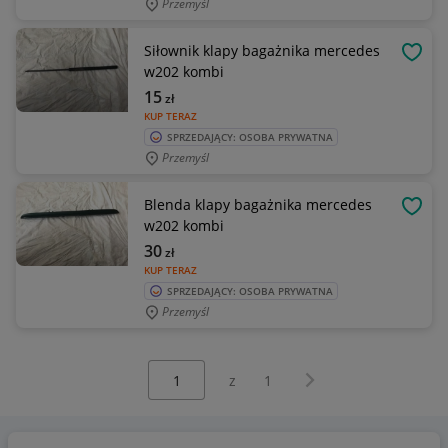
Przemyśl
Siłownik klapy bagażnika mercedes
OBSE
w202 kombi
15
zł
KUP TERAZ
SPRZEDAJĄCY: OSOBA PRYWATNA
Przemyśl
Blenda klapy bagażnika mercedes
OBSE
w202 kombi
30
zł
KUP TERAZ
SPRZEDAJĄCY: OSOBA PRYWATNA
Przemyśl
Wybierz stronę:
Następna strona
z
1