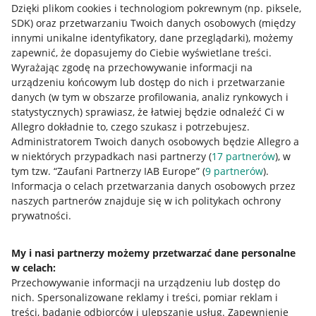
Dzięki plikom cookies i technologiom pokrewnym
(np. piksele,
SDK)
oraz przetwarzaniu Twoich danych osobowych
(między
innymi unikalne identyfikatory, dane przeglądarki)
, możemy
zapewnić, że dopasujemy do Ciebie wyświetlane treści.
Wyrażając zgodę na przechowywanie informacji na
urządzeniu końcowym lub dostęp do nich i przetwarzanie
danych (w tym w obszarze profilowania, analiz rynkowych i
statystycznych) sprawiasz, że łatwiej będzie odnaleźć Ci w
Allegro dokładnie to, czego szukasz i potrzebujesz.
Administratorem Twoich danych osobowych będzie Allegro a
w niektórych przypadkach nasi partnerzy (
17
partnerów
), w
Nawigacja
tym tzw. “Zaufani Partnerzy IAB Europe” (
9
partnerów
).
Przydatne informacje
Informacja o celach przetwarzania danych osobowych przez
naszych partnerów znajduje się w ich politykach ochrony
prywatności.
Jak to działa
Napisz do nas
My i nasi partnerzy możemy przetwarzać dane personalne
w celach:
Allegro Gadane dla sprzedających
Przechowywanie informacji na urządzeniu lub dostęp do
Allegro Gadane dla kupujących
nich
.
Spersonalizowane reklamy i treści, pomiar reklam i
treści, badanie odbiorców i ulepszanie usług
.
Zapewnienie