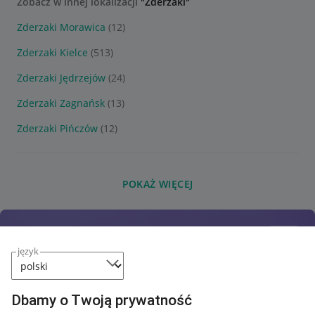
Zobacz w innej lokalizacji
"Zderzaki"
Zderzaki Morawica
(12)
Zderzaki Kielce
(513)
Zderzaki Jędrzejów
(24)
Zderzaki Zagnańsk
(13)
Zderzaki Pińczów
(12)
POKAŻ WIĘCEJ
język
Dbamy o Twoją prywatność