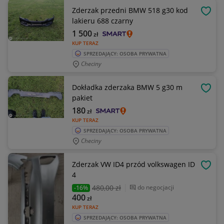
Zderzak przedni BMW 518 g30 kod
OBSE
lakieru 688 czarny
1 500
zł
KUP TERAZ
SPRZEDAJĄCY: OSOBA PRYWATNA
Checiny
Dokładka zderzaka BMW 5 g30 m
OBSE
pakiet
180
zł
KUP TERAZ
SPRZEDAJĄCY: OSOBA PRYWATNA
Checiny
Zderzak VW ID4 przód volkswagen ID
OBSE
4
480
,00 zł
do negocjacji
-16%
400
zł
KUP TERAZ
SPRZEDAJĄCY: OSOBA PRYWATNA