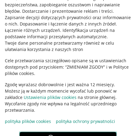
Mapa miejscowości
bezpieczeństwa, zapobieganie oszustwom i naprawianie
błędów
.
Dostarczanie i prezentowanie reklam i treści
.
Informacje prawne
Zapisanie decyzji dotyczących prywatności oraz informowanie
o nich
.
Dopasowanie i łączenie danych z innych źródeł
.
Regulamin
Łączenie różnych urządzeń
.
Identyfikacja urządzeń na
podstawie informacji przesyłanych automatycznie
.
Polityka plików "cookies"
Twoje dane personalne przetwarzamy również w celu
ułatwiania korzystania z naszych stron
Ustawienia plików "cookies"
Cele przetwarzania szczegółowo opisane są w ustawieniach
Udostępnianie lokalizacji
dostępnych pod przyciskiem: “ZMIENIAM ZGODY” i w Polityce
Informacje dla Aktu o Usługach Cyfrowych
plików cookies.
Zgodę wyrażasz dobrowolnie i jest ważna 12 miesięcy.
Pobierz aplikację
Możesz ją w każdym momencie wycofać lub ponowić w
zakładce
Ustawienia plików cookies
na stronie głównej.
Wycofanie zgody nie wpływa na legalność uprzedniego
przetwarzania.
polityka plików cookies
polityka ochrony prywatności