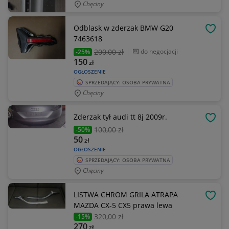
Chęciny
Odblask w zderzak BMW G20
OBSE
7463618
200
,00 zł
do negocjacji
-25%
150
zł
OGŁOSZENIE
SPRZEDAJĄCY: OSOBA PRYWATNA
Chęciny
Zderzak tył audi tt 8j 2009r.
OBSE
100
,00 zł
-50%
50
zł
OGŁOSZENIE
SPRZEDAJĄCY: OSOBA PRYWATNA
Chęciny
LISTWA CHROM GRILA ATRAPA
OBSE
MAZDA CX-5 CX5 prawa lewa
320
,00 zł
-15%
270
zł