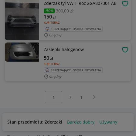
Zderzak tył VW T-Roc 2GA807301 AB
OBSE
300
,00 zł
-50%
150
zł
KUP TERAZ
SPRZEDAJĄCY: OSOBA PRYWATNA
Chęciny
Zaślepki halogenow
OBSE
50
zł
KUP TERAZ
SPRZEDAJĄCY: OSOBA PRYWATNA
Chęciny
Wybierz stronę:
Następna strona
z
1
Stan przedmiotu: Zderzaki
Bardzo dobry
Używany