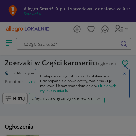
Allegro Smart! Kupuj i sprzedawaj z dostawą za 0 zł
Sprawdź »
Otwórz menu z kategoriami
szukaj
Zderzaki w Części karoserii
13
ogłoszeń
POL
Lokalnie
Motoryzacja
Części samochodowe
Części karoserii
Zderzaki
Zamkn
Dodaj swoje wyszukiwania do ulubionych.
Gdy pojawią się nowe oferty, wyślemy Ci je
Podobne:
zderzak
bmw e90 lci m pakiet zderzak zderzaki
s
mailowo. Ustaw powiadomienia w
ulubionych
wyszukiwaniach
.
Filtruj
Chęciny, Świętokrzyskie, +0 km
Ogłoszenia