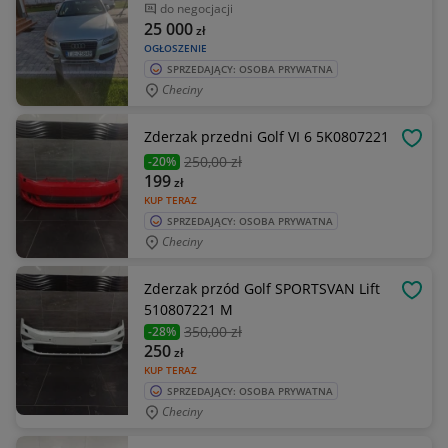
do negocjacji
25 000
zł
OGŁOSZENIE
SPRZEDAJĄCY: OSOBA PRYWATNA
Checiny
Zderzak przedni Golf VI 6 5K0807221
OBSE
250
,00 zł
-20%
199
zł
KUP TERAZ
SPRZEDAJĄCY: OSOBA PRYWATNA
Checiny
Zderzak przód Golf SPORTSVAN Lift
OBSE
510807221 M
350
,00 zł
-28%
250
zł
KUP TERAZ
SPRZEDAJĄCY: OSOBA PRYWATNA
Checiny