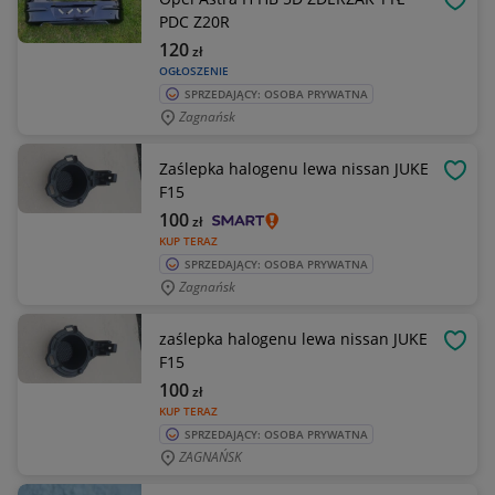
OBSE
PDC Z20R
120
zł
OGŁOSZENIE
SPRZEDAJĄCY: OSOBA PRYWATNA
Zagnańsk
Zaślepka halogenu lewa nissan JUKE
OBSE
F15
100
zł
KUP TERAZ
SPRZEDAJĄCY: OSOBA PRYWATNA
Zagnańsk
zaślepka halogenu lewa nissan JUKE
OBSE
F15
100
zł
KUP TERAZ
SPRZEDAJĄCY: OSOBA PRYWATNA
ZAGNAŃSK