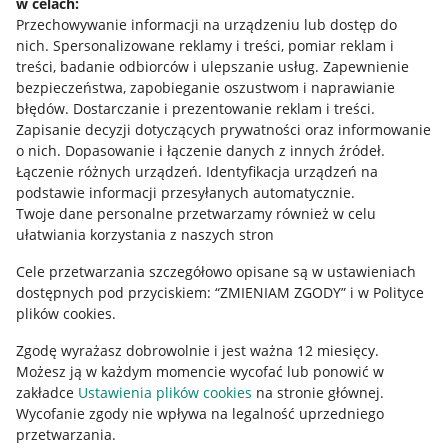
w celach:
Allegro Gadane dla sprzedających
Przechowywanie informacji na urządzeniu lub dostęp do
Allegro Gadane dla kupujących
nich
.
Spersonalizowane reklamy i treści, pomiar reklam i
treści, badanie odbiorców i ulepszanie usług
.
Zapewnienie
Mapa miejscowości
bezpieczeństwa, zapobieganie oszustwom i naprawianie
błędów
.
Dostarczanie i prezentowanie reklam i treści
.
Informacje prawne
Zapisanie decyzji dotyczących prywatności oraz informowanie
o nich
.
Dopasowanie i łączenie danych z innych źródeł
.
Regulamin
Łączenie różnych urządzeń
.
Identyfikacja urządzeń na
podstawie informacji przesyłanych automatycznie
.
Polityka plików "cookies"
Twoje dane personalne przetwarzamy również w celu
ułatwiania korzystania z naszych stron
Ustawienia plików "cookies"
Cele przetwarzania szczegółowo opisane są w ustawieniach
Udostępnianie lokalizacji
dostępnych pod przyciskiem: “ZMIENIAM ZGODY” i w Polityce
Informacje dla Aktu o Usługach Cyfrowych
plików cookies.
Zgodę wyrażasz dobrowolnie i jest ważna 12 miesięcy.
Pobierz aplikację
Możesz ją w każdym momencie wycofać lub ponowić w
zakładce
Ustawienia plików cookies
na stronie głównej.
Wycofanie zgody nie wpływa na legalność uprzedniego
przetwarzania.