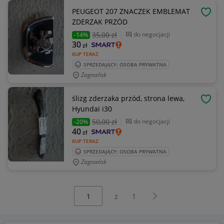
PEUGEOT 207 ZNACZEK EMBLEMAT
OBSE
ZDERZAK PRZÓD
35
,00 zł
do negocjacji
-14%
30
zł
KUP TERAZ
SPRZEDAJĄCY: OSOBA PRYWATNA
Zagnańsk
ślizg zderzaka przód, strona lewa,
OBSE
Hyundai i30
50
,00 zł
do negocjacji
-20%
40
zł
KUP TERAZ
SPRZEDAJĄCY: OSOBA PRYWATNA
Zagnańsk
Wybierz stronę:
Następna strona
z
1