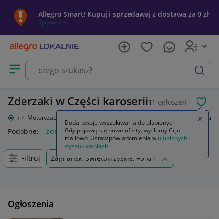
Allegro Smart! Kupuj i sprzedawaj z dostawą za 0 zł
Sprawdź »
Otwórz menu z kategoriami
szukaj
Zderzaki w Części karoserii
11
ogłoszeń
POL
Lokalnie
Motoryzacja
Części samochodowe
Części karoserii
Zderzaki
Zamkn
Dodaj swoje wyszukiwania do ulubionych.
Gdy pojawią się nowe oferty, wyślemy Ci je
Podobne:
zderzak
bmw e90 lci m pakiet zderzak zderzaki
s
mailowo. Ustaw powiadomienia w
ulubionych
wyszukiwaniach
.
Filtruj
Zagnańsk, Świętokrzyskie, +0 km
Ogłoszenia