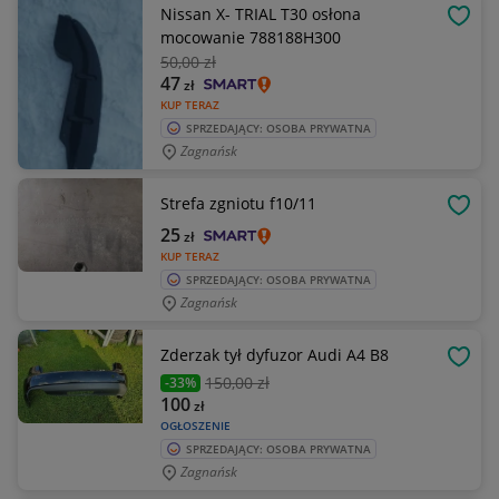
Nissan X- TRIAL T30 osłona
OBSE
mocowanie 788188H300
50
,00 zł
47
zł
KUP TERAZ
SPRZEDAJĄCY: OSOBA PRYWATNA
Zagnańsk
Strefa zgniotu f10/11
OBSE
25
zł
KUP TERAZ
SPRZEDAJĄCY: OSOBA PRYWATNA
Zagnańsk
Zderzak tył dyfuzor Audi A4 B8
OBSE
150
,00 zł
-33%
100
zł
OGŁOSZENIE
SPRZEDAJĄCY: OSOBA PRYWATNA
Zagnańsk