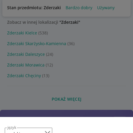
Stan przedmiotu: Zderzaki
Bardzo dobry
Używany
Zobacz w innej lokalizacji
"Zderzaki"
Zderzaki Kielce
(538)
Zderzaki Skarżysko-Kamienna
(36)
Zderzaki Daleszyce
(24)
Zderzaki Morawica
(12)
Zderzaki Chęciny
(13)
POKAŻ WIĘCEJ
język