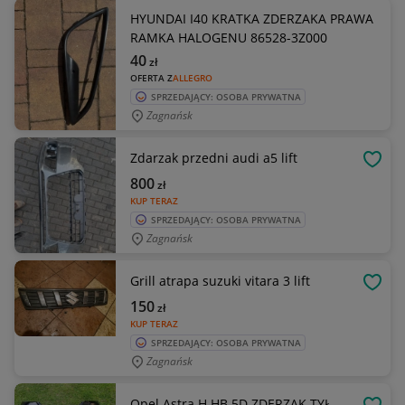
HYUNDAI I40 KRATKA ZDERZAKA PRAWA
RAMKA HALOGENU 86528-3Z000
40
zł
OFERTA Z
ALLEGRO
SPRZEDAJĄCY: OSOBA PRYWATNA
Zagnańsk
Zdarzak przedni audi a5 lift
OBSE
800
zł
KUP TERAZ
SPRZEDAJĄCY: OSOBA PRYWATNA
Zagnańsk
Grill atrapa suzuki vitara 3 lift
OBSE
150
zł
KUP TERAZ
SPRZEDAJĄCY: OSOBA PRYWATNA
Zagnańsk
Opel Astra H HB 5D ZDERZAK TYŁ