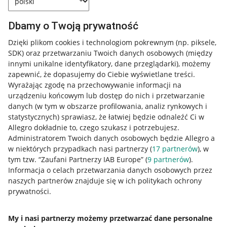
Dbamy o Twoją prywatność
Dzięki plikom cookies i technologiom pokrewnym
(np. piksele,
SDK)
oraz przetwarzaniu Twoich danych osobowych
(między
innymi unikalne identyfikatory, dane przeglądarki)
, możemy
zapewnić, że dopasujemy do Ciebie wyświetlane treści.
Wyrażając zgodę na przechowywanie informacji na
urządzeniu końcowym lub dostęp do nich i przetwarzanie
danych (w tym w obszarze profilowania, analiz rynkowych i
statystycznych) sprawiasz, że łatwiej będzie odnaleźć Ci w
Allegro dokładnie to, czego szukasz i potrzebujesz.
Administratorem Twoich danych osobowych będzie Allegro a
w niektórych przypadkach nasi partnerzy (
17
partnerów
), w
tym tzw. “Zaufani Partnerzy IAB Europe” (
9
partnerów
).
Przydatne informacje
Informacja o celach przetwarzania danych osobowych przez
naszych partnerów znajduje się w ich politykach ochrony
prywatności.
Jak to działa
Napisz do nas
My i nasi partnerzy możemy przetwarzać dane personalne