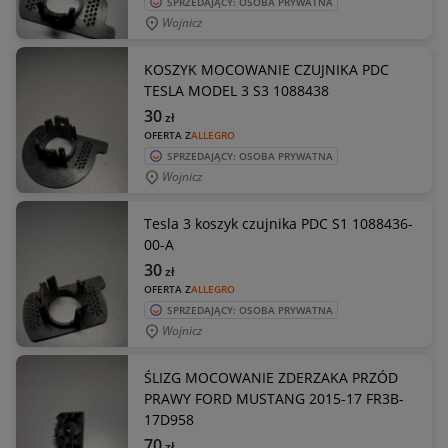
SPRZEDAJĄCY: OSOBA PRYWATNA
Wojnicz
KOSZYK MOCOWANIE CZUJNIKA PDC
TESLA MODEL 3 S3 1088438
30
zł
OFERTA Z
ALLEGRO
SPRZEDAJĄCY: OSOBA PRYWATNA
Wojnicz
Tesla 3 koszyk czujnika PDC S1 1088436-
00-A
30
zł
OFERTA Z
ALLEGRO
SPRZEDAJĄCY: OSOBA PRYWATNA
Wojnicz
ŚLIZG MOCOWANIE ZDERZAKA PRZÓD
PRAWY FORD MUSTANG 2015-17 FR3B-
17D958
70
zł