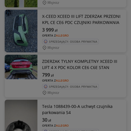
Wojnicz
X-CEED XCEED III LIFT ZDERZAK PRZEDNI
KPL CE CE6 PDC CZUJNIKI PARKOWANIA
3 999
zł
OFERTA Z
ALLEGRO
SPRZEDAJĄCY: OSOBA PRYWATNA
Wojnicz
ZDERZAK TYLNY KOMPLETNY XCEED III
LIFT 4 X PDC KOLOR CE6 C6E STAN
799
zł
OFERTA Z
ALLEGRO
SPRZEDAJĄCY: OSOBA PRYWATNA
Wojnicz
Tesla 1088439-00-A uchwyt czujnika
parkowania S4
30
zł
OFERTA Z
ALLEGRO