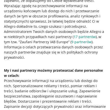
zapewnić, że dopasujemy do Ciebie wyświetlane treści.
Wyrażając zgodę na przechowywanie informacji na
urządzeniu końcowym lub dostęp do nich i przetwarzanie
danych (w tym w obszarze profilowania, analiz rynkowych i
statystycznych) sprawiasz, że łatwiej będzie odnaleźć Ci w
Allegro dokładnie to, czego szukasz i potrzebujesz.
Administratorem Twoich danych osobowych będzie Allegro a
w niektórych przypadkach nasi partnerzy (
17
partnerów
), w
tym tzw. “Zaufani Partnerzy IAB Europe” (
9
partnerów
).
Przydatne informacje
Informacja o celach przetwarzania danych osobowych przez
naszych partnerów znajduje się w ich politykach ochrony
prywatności.
Jak to działa
Napisz do nas
My i nasi partnerzy możemy przetwarzać dane personalne
w celach:
Allegro Gadane dla sprzedających
Przechowywanie informacji na urządzeniu lub dostęp do
Allegro Gadane dla kupujących
nich
.
Spersonalizowane reklamy i treści, pomiar reklam i
treści, badanie odbiorców i ulepszanie usług
.
Zapewnienie
Mapa miejscowości
bezpieczeństwa, zapobieganie oszustwom i naprawianie
błędów
.
Dostarczanie i prezentowanie reklam i treści
.
Informacje prawne
Zapisanie decyzji dotyczących prywatności oraz informowanie