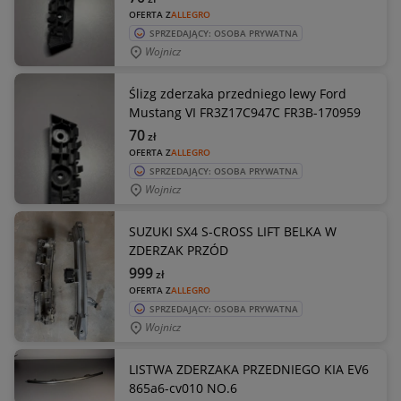
OFERTA Z
ALLEGRO
SPRZEDAJĄCY: OSOBA PRYWATNA
Wojnicz
Ślizg zderzaka przedniego lewy Ford
Mustang VI FR3Z17C947C FR3B-170959
70
zł
OFERTA Z
ALLEGRO
SPRZEDAJĄCY: OSOBA PRYWATNA
Wojnicz
SUZUKI SX4 S-CROSS LIFT BELKA W
ZDERZAK PRZÓD
999
zł
OFERTA Z
ALLEGRO
SPRZEDAJĄCY: OSOBA PRYWATNA
Wojnicz
LISTWA ZDERZAKA PRZEDNIEGO KIA EV6
865a6-cv010 NO.6