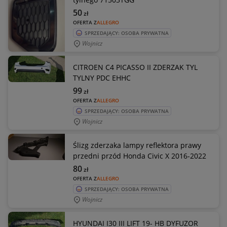
50
zł
OFERTA Z
ALLEGRO
SPRZEDAJĄCY: OSOBA PRYWATNA
Wojnicz
CITROEN C4 PICASSO II ZDERZAK TYL
TYLNY PDC EHHC
99
zł
OFERTA Z
ALLEGRO
SPRZEDAJĄCY: OSOBA PRYWATNA
Wojnicz
Ślizg zderzaka lampy reflektora prawy
przedni przód Honda Civic X 2016-2022
80
zł
OFERTA Z
ALLEGRO
SPRZEDAJĄCY: OSOBA PRYWATNA
Wojnicz
HYUNDAI I30 III LIFT 19- HB DYFUZOR