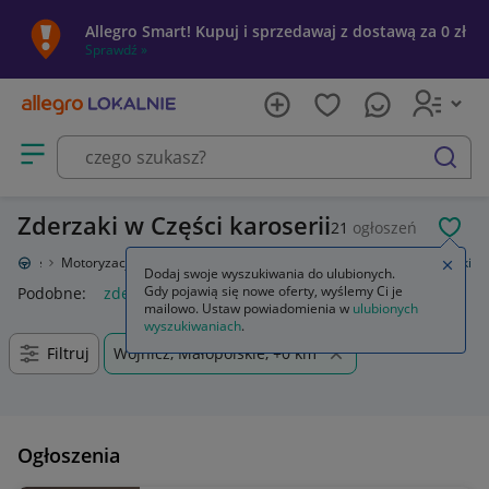
Allegro Smart! Kupuj i sprzedawaj z dostawą za 0 zł
Sprawdź »
Otwórz menu z kategoriami
szukaj
Zderzaki w Części karoserii
21
ogłoszeń
POL
Lokalnie
Motoryzacja
Części samochodowe
Części karoserii
Zderzaki
Zamkn
Dodaj swoje wyszukiwania do ulubionych.
Gdy pojawią się nowe oferty, wyślemy Ci je
Podobne:
zderzak
bmw e90 lci m pakiet zderzak zderzaki
s
mailowo. Ustaw powiadomienia w
ulubionych
wyszukiwaniach
.
Filtruj
Wojnicz, Małopolskie, +0 km
Ogłoszenia