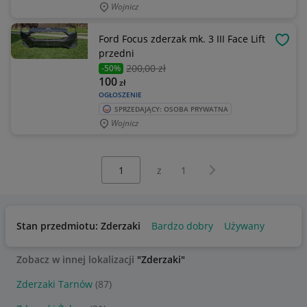
Wojnicz
Ford Focus zderzak mk. 3 III Face Lift
OBSE
przedni
200
,00 zł
-50%
100
zł
OGŁOSZENIE
SPRZEDAJĄCY: OSOBA PRYWATNA
Wojnicz
Wybierz stronę:
Następna strona
z
1
Stan przedmiotu: Zderzaki
Bardzo dobry
Używany
Zobacz w innej lokalizacji
"Zderzaki"
Zderzaki Tarnów
(87)