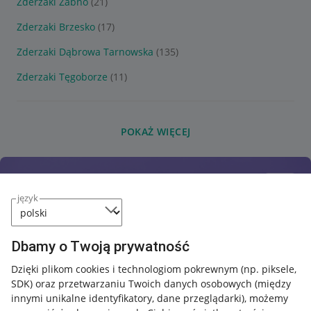
Zderzaki Żabno
(21)
Zderzaki Brzesko
(17)
Zderzaki Dąbrowa Tarnowska
(135)
Zderzaki Tęgoborze
(11)
POKAŻ WIĘCEJ
język
Dbamy o Twoją prywatność
Dzięki plikom cookies i technologiom pokrewnym
(np. piksele,
SDK)
oraz przetwarzaniu Twoich danych osobowych
(między
innymi unikalne identyfikatory, dane przeglądarki)
, możemy