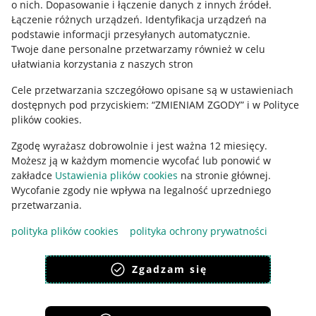
o nich
.
Dopasowanie i łączenie danych z innych źródeł
.
Regulamin
Łączenie różnych urządzeń
.
Identyfikacja urządzeń na
podstawie informacji przesyłanych automatycznie
.
Polityka plików "cookies"
Twoje dane personalne przetwarzamy również w celu
ułatwiania korzystania z naszych stron
Ustawienia plików "cookies"
Cele przetwarzania szczegółowo opisane są w ustawieniach
Udostępnianie lokalizacji
dostępnych pod przyciskiem: “ZMIENIAM ZGODY” i w Polityce
Informacje dla Aktu o Usługach Cyfrowych
plików cookies.
Zgodę wyrażasz dobrowolnie i jest ważna 12 miesięcy.
Pobierz aplikację
Możesz ją w każdym momencie wycofać lub ponowić w
zakładce
Ustawienia plików cookies
na stronie głównej.
Wycofanie zgody nie wpływa na legalność uprzedniego
przetwarzania.
polityka plików cookies
polityka ochrony prywatności
Zgadzam się