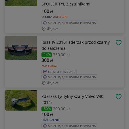
SPOILER TYL Z czujnikami
160
zł
OFERTA Z
ALLEGRO
SPRZEDAJĄCY: OSOBA PRYWATNA
Wojnicz
Ibiza IV 2010r zderzak przód czarny
OBSE
do założenia
350
,00 zł
-14%
300
zł
KUP TERAZ
CZĘSTO SPRZEDAJE
SPRZEDAJĄCY: OSOBA PRYWATNA
Wojnicz
Zderzak tył tylny szary Volvo V40
OBSE
2014r
200
,00 zł
-50%
100
zł
OGŁOSZENIE
SPRZEDAJĄCY: OSOBA PRYWATNA