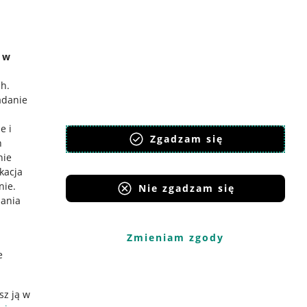
e w
ch
.
adanie
e i
Zgadzam się
h
nie
ikacja
nie
.
Nie zgadzam się
iania
Zmieniam zgody
e
sz ją w