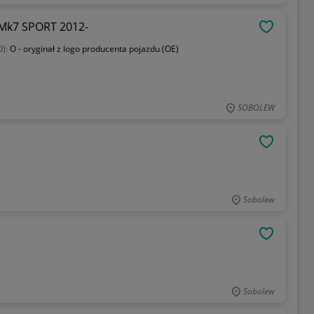
 Mk7 SPORT 2012-
OBSERWU
O):
O - oryginał z logo producenta pojazdu (OE)
SOBOLEW
OBSERWU
Sobolew
OBSERWU
Sobolew