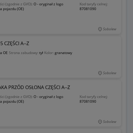
ści (zgodnie z GVO):
O - oryginał z logo
Kod taryfy celnej:
a pojazdu (OE)
87081090
Sobolew
5 CZĘŚCI A--Z
a OE
Strona zabudowy:
tył
Kolor:
granatowy
Sobolew
AKA PRZÓD OSŁONA CZĘŚCI A--Z
ści (zgodnie z GVO):
O - oryginał z logo
Kod taryfy celnej:
a pojazdu (OE)
87081090
Sobolew