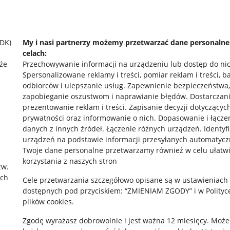
SDK)
My i nasi partnerzy możemy przetwarzać dane personaln
celach:
że
Przechowywanie informacji na urządzeniu lub dostęp do ni
Spersonalizowane reklamy i treści, pomiar reklam i treści, b
odbiorców i ulepszanie usług
.
Zapewnienie bezpieczeństwa,
zapobieganie oszustwom i naprawianie błędów
.
Dostarczani
prezentowanie reklam i treści
.
Zapisanie decyzji dotyczącyc
prywatności oraz informowanie o nich
.
Dopasowanie i łącze
danych z innych źródeł
.
Łączenie różnych urządzeń
.
Identyf
urządzeń na podstawie informacji przesyłanych automatycz
rawne
Pobierz aplikację
Twoje dane personalne przetwarzamy również w celu ułatw
korzystania z naszych stron
zw.
ach
Cele przetwarzania szczegółowo opisane są w ustawieniach
 "cookies"
dostępnych pod przyciskiem: “ZMIENIAM ZGODY” i w Polityc
plików cookies.
ów "cookies"
Zgodę wyrażasz dobrowolnie i jest ważna 12 miesięcy. Może
okalizacji