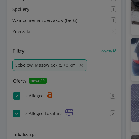
Spoilery
1
Wzmocnienia zderzaków (belki)
1
Zderzaki
2
Filtry
Wyczyść
Sobolew, Mazowieckie, +0 km
Oferty
NOWOŚĆ!
z Allegro
6
z Allegro Lokalnie
5
Lokalizacja