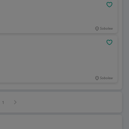
OBSERWU
Sobolew
OBSERWU
Sobolew
Następna strona
z
1