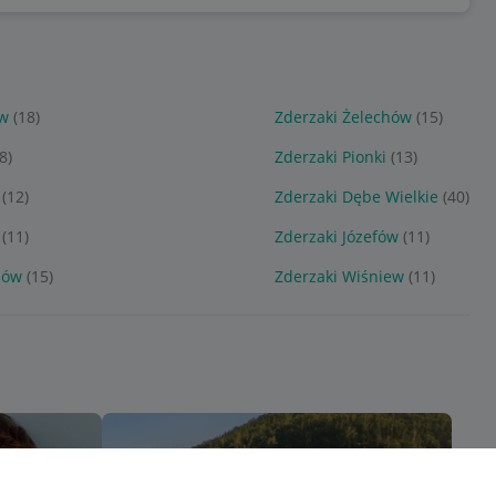
ów
(18)
Zderzaki Żelechów
(15)
8)
Zderzaki Pionki
(13)
(12)
Zderzaki Dębe Wielkie
(40)
(11)
Zderzaki Józefów
(11)
zów
(15)
Zderzaki Wiśniew
(11)