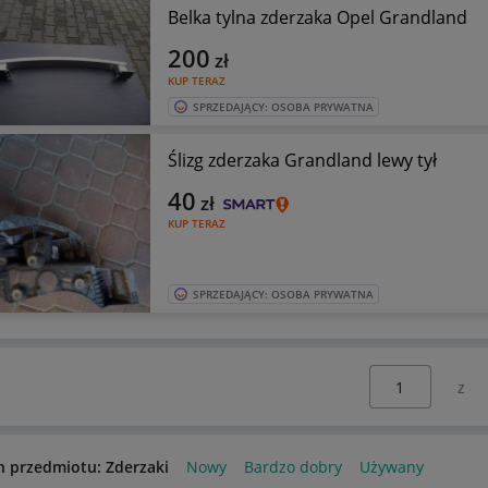
Belka tylna zderzaka Opel Grandland
200
zł
KUP TERAZ
SPRZEDAJĄCY: OSOBA PRYWATNA
Ślizg zderzaka Grandland lewy tył
40
zł
KUP TERAZ
SPRZEDAJĄCY: OSOBA PRYWATNA
Wybierz stronę:
n przedmiotu: Zderzaki
Nowy
Bardzo dobry
Używany