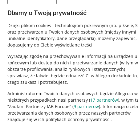
Dbamy o Twoją prywatność
Dzięki plikom cookies i technologiom pokrewnym
(np. piksele, 
oraz przetwarzaniu Twoich danych osobowych
(między innymi
unikalne identyfikatory, dane przeglądarki)
, możemy zapewnić, 
dopasujemy do Ciebie wyświetlane treści.
Wyrażając zgodę na przechowywanie informacji na urządzeniu
końcowym lub dostęp do nich i przetwarzanie danych (w tym w
obszarze profilowania, analiz rynkowych i statystycznych)
sprawiasz, że łatwiej będzie odnaleźć Ci w Allegro dokładnie to,
Nawigacja
czego szukasz i potrzebujesz.
Przydatne informacje
Informacje p
Administratorem Twoich danych osobowych będzie Allegro a w
niektórych przypadkach nasi partnerzy (
17
partnerów
), w tym t
Jak to działa
Regulamin
“Zaufani Partnerzy IAB Europe” (
9
partnerów
). Informacja o cel
Napisz do nas
Polityka plików
przetwarzania danych osobowych przez naszych partnerów
znajduje się w ich politykach ochrony prywatności.
Allegro Gadane dla sprzedających
Ustawienia plik
Allegro Gadane dla kupujących
Udostępnianie l