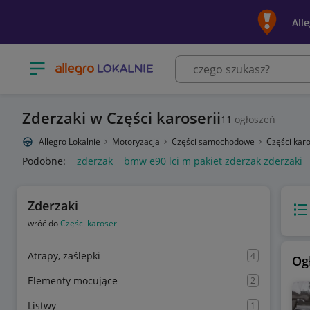
All
Otwórz menu z kategoriami
Zderzaki w Części karoserii
11
ogłoszeń
Allegro Lokalnie
Motoryzacja
Części samochodowe
Części karo
Podobne:
zderzak
bmw e90 lci m pakiet zderzak zderzaki
Zderzaki
Wido
wróć do
Części karoserii
Atrapy, zaślepki
4
Og
Elementy mocujące
2
Listwy
1