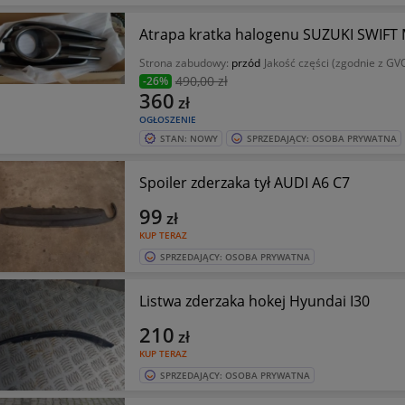
Atrapa kratka halogenu SUZUKI SWIFT
Strona zabudowy:
przód
Jakość części (zgodnie z GV
490
,00 zł
-26%
360
zł
OGŁOSZENIE
STAN: NOWY
SPRZEDAJĄCY: OSOBA PRYWATNA
Spoiler zderzaka tył AUDI A6 C7
99
zł
KUP TERAZ
SPRZEDAJĄCY: OSOBA PRYWATNA
Listwa zderzaka hokej Hyundai I30
210
zł
KUP TERAZ
SPRZEDAJĄCY: OSOBA PRYWATNA