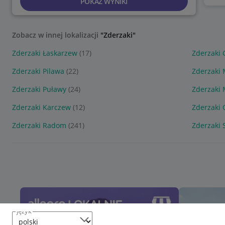
POKAŻ WYNIKI
Zobacz w innej lokalizacji
"Zderzaki"
Zderzaki Łaskarzew
(17)
Zderzaki 
Zderzaki Pilawa
(22)
Zderzaki
Zderzaki Puławy
(24)
Zderzaki 
Zderzaki Karczew
(12)
Zderzaki 
Zderzaki Radom
(241)
Zderzaki 
język