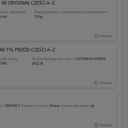
8 ORYGINAŁ CZĘŚCI A--Z
trona zabudowy:
Waga produktu z opakowaniem jednostkowym:
rzód
10 kg
Sobolew
AK TYŁ PRZÓD CZĘŚCI A--Z
ryfy celnej:
Numer katalogowy części:
123789654 HONDA
1090
JAZZ III
Sobolew
ci:
383596-7
Producent części:
Polcar
Strona zabudowy:
tył
Sobolew