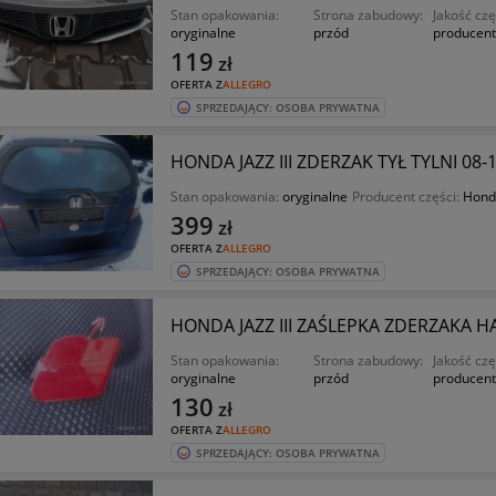
Stan opakowania:
Strona zabudowy:
Jakość czę
oryginalne
przód
producent
119
zł
OFERTA Z
ALLEGRO
SPRZEDAJĄCY: OSOBA PRYWATNA
HONDA JAZZ III ZDERZAK TYŁ TYLNI 08-1
Stan opakowania:
oryginalne
Producent części:
Hond
399
zł
OFERTA Z
ALLEGRO
SPRZEDAJĄCY: OSOBA PRYWATNA
HONDA JAZZ III ZAŚLEPKA ZDERZAKA H
Stan opakowania:
Strona zabudowy:
Jakość czę
oryginalne
przód
producent
130
zł
OFERTA Z
ALLEGRO
SPRZEDAJĄCY: OSOBA PRYWATNA