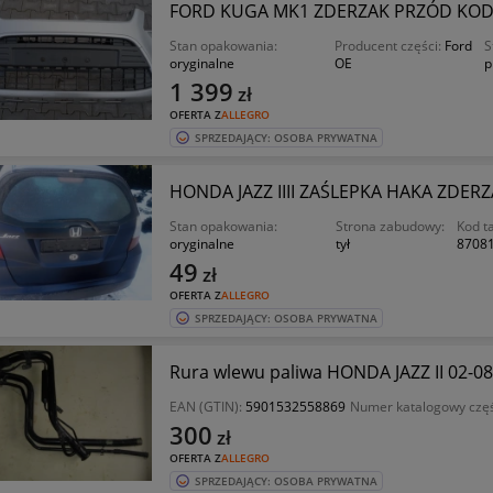
FORD KUGA MK1 ZDERZAK PRZÓD KOD 0
Stan opakowania:
Producent części:
Ford
S
oryginalne
OE
p
1 399
zł
OFERTA Z
ALLEGRO
SPRZEDAJĄCY: OSOBA PRYWATNA
HONDA JAZZ IIII ZAŚLEPKA HAKA ZDERZ
Stan opakowania:
Strona zabudowy:
Kod ta
oryginalne
tył
8708
49
zł
OFERTA Z
ALLEGRO
SPRZEDAJĄCY: OSOBA PRYWATNA
Rura wlewu paliwa HONDA JAZZ II 02-08
EAN (GTIN):
5901532558869
Numer katalogowy częś
300
zł
OFERTA Z
ALLEGRO
SPRZEDAJĄCY: OSOBA PRYWATNA