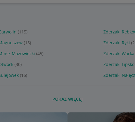
Garwolin
(115)
Zderzaki Rębk
 Magnuszew
(15)
Zderzaki Ryki
(2
Mińsk Mazowiecki
(45)
Zderzaki Warka
Otwock
(30)
Zderzaki Lipsko
Sulejówek
(16)
Zderzaki Nałęc
POKAŻ WIĘCEJ