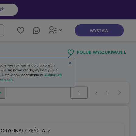
DŹ
WYSTAW
kaj
POLUB WYSZUKIWANIE
Zamknij wskazówkę
oje wyszukiwania do ulubionych.
wią się nowe oferty, wyślemy Ci je
ednie forda focusa mk2
. Ustaw powiadomienia w
ulubionych
waniach
.
Wybierz stronę:
Następna 
z
1
 ORYGINAŁ CZĘŚCI A--Z