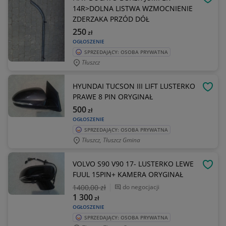
OBSE
14R>DOLNA LISTWA WZMOCNIENIE
ZDERZAKA PRZÓD DÓŁ
250
zł
OGŁOSZENIE
SPRZEDAJĄCY: OSOBA PRYWATNA
Tłuszcz
HYUNDAI TUCSON III LIFT LUSTERKO
OBSE
PRAWE 8 PIN ORYGINAŁ
500
zł
OGŁOSZENIE
SPRZEDAJĄCY: OSOBA PRYWATNA
Tłuszcz, Tłuszcz Gmina
VOLVO S90 V90 17- LUSTERKO LEWE
OBSE
FUUL 15PIN+ KAMERA ORYGINAŁ
1400
,00 zł
do negocjacji
1 300
zł
OGŁOSZENIE
SPRZEDAJĄCY: OSOBA PRYWATNA