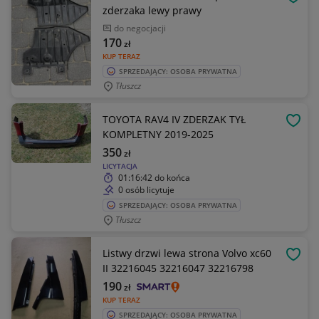
OBSE
zderzaka lewy prawy
do negocjacji
170
zł
KUP TERAZ
SPRZEDAJĄCY: OSOBA PRYWATNA
Tłuszcz
TOYOTA RAV4 IV ZDERZAK TYŁ
OBSE
KOMPLETNY 2019-2025
350
zł
LICYTACJA
01:16:42
do końca
0 osób licytuje
SPRZEDAJĄCY: OSOBA PRYWATNA
Tłuszcz
Listwy drzwi lewa strona Volvo xc60
OBSE
II 32216045 32216047 32216798
190
zł
KUP TERAZ
SPRZEDAJĄCY: OSOBA PRYWATNA