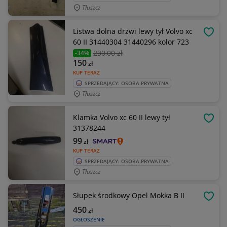
Tłuszcz
Listwa dolna drzwi lewy tył Volvo xc
OBSE
60 II 31440304 31440296 kolor 723
230
,00 zł
-34%
150
zł
KUP TERAZ
SPRZEDAJĄCY: OSOBA PRYWATNA
Tłuszcz
Klamka Volvo xc 60 II lewy tył
OBSE
31378244
99
zł
KUP TERAZ
SPRZEDAJĄCY: OSOBA PRYWATNA
Tłuszcz
Słupek środkowy Opel Mokka B II
OBSE
450
zł
OGŁOSZENIE