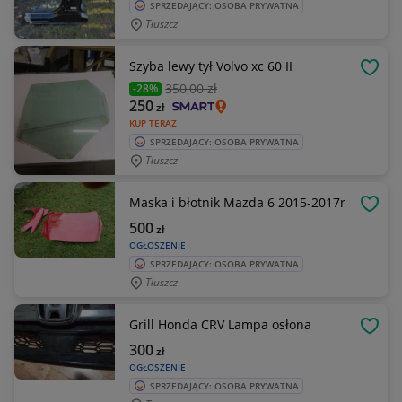
SPRZEDAJĄCY: OSOBA PRYWATNA
Tłuszcz
Szyba lewy tył Volvo xc 60 II
OBSE
350
,00 zł
-28%
250
zł
KUP TERAZ
SPRZEDAJĄCY: OSOBA PRYWATNA
Tłuszcz
Maska i błotnik Mazda 6 2015-2017r
OBSE
500
zł
OGŁOSZENIE
SPRZEDAJĄCY: OSOBA PRYWATNA
Tłuszcz
Grill Honda CRV Lampa osłona
OBSE
300
zł
OGŁOSZENIE
SPRZEDAJĄCY: OSOBA PRYWATNA