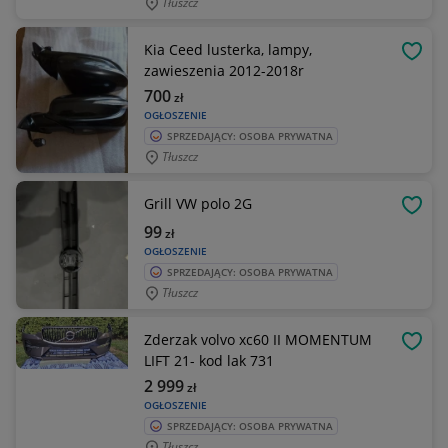
Tłuszcz
Kia Ceed lusterka, lampy,
OBSE
zawieszenia 2012-2018r
700
zł
OGŁOSZENIE
SPRZEDAJĄCY: OSOBA PRYWATNA
Tłuszcz
Grill VW polo 2G
OBSE
99
zł
OGŁOSZENIE
SPRZEDAJĄCY: OSOBA PRYWATNA
Tłuszcz
Zderzak volvo xc60 II MOMENTUM
OBSE
LIFT 21- kod lak 731
2 999
zł
OGŁOSZENIE
SPRZEDAJĄCY: OSOBA PRYWATNA
Tłuszcz