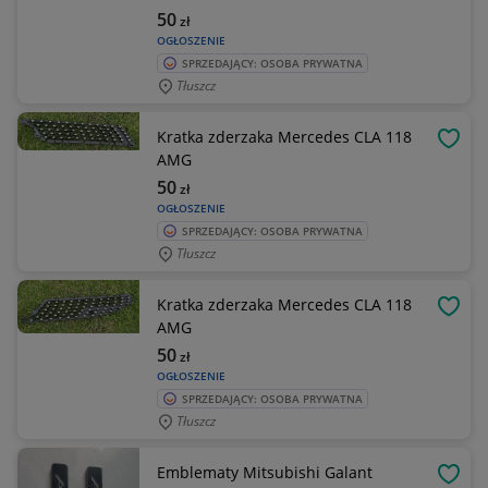
50
zł
OGŁOSZENIE
SPRZEDAJĄCY: OSOBA PRYWATNA
Tłuszcz
Kratka zderzaka Mercedes CLA 118
OBSE
AMG
50
zł
OGŁOSZENIE
SPRZEDAJĄCY: OSOBA PRYWATNA
Tłuszcz
Kratka zderzaka Mercedes CLA 118
OBSE
AMG
50
zł
OGŁOSZENIE
SPRZEDAJĄCY: OSOBA PRYWATNA
Tłuszcz
Emblematy Mitsubishi Galant
OBSE