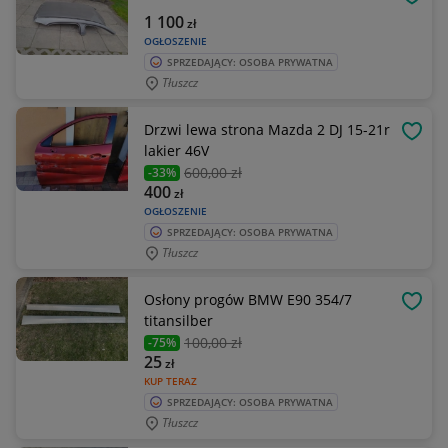
OBSE
1 100
zł
OGŁOSZENIE
SPRZEDAJĄCY: OSOBA PRYWATNA
Tłuszcz
Drzwi lewa strona Mazda 2 DJ 15-21r
OBSE
lakier 46V
600
,00 zł
-33%
400
zł
OGŁOSZENIE
SPRZEDAJĄCY: OSOBA PRYWATNA
Tłuszcz
Osłony progów BMW E90 354/7
OBSE
titansilber
100
,00 zł
-75%
25
zł
KUP TERAZ
SPRZEDAJĄCY: OSOBA PRYWATNA
Tłuszcz