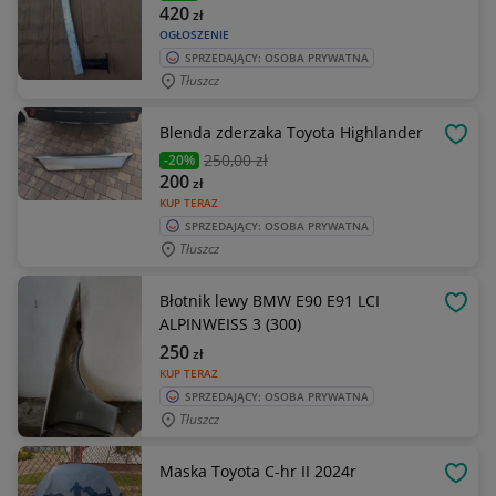
420
zł
OGŁOSZENIE
SPRZEDAJĄCY: OSOBA PRYWATNA
Tłuszcz
Blenda zderzaka Toyota Highlander
OBSE
250
,00 zł
-20%
200
zł
KUP TERAZ
SPRZEDAJĄCY: OSOBA PRYWATNA
Tłuszcz
Błotnik lewy BMW E90 E91 LCI
OBSE
ALPINWEISS 3 (300)
250
zł
KUP TERAZ
SPRZEDAJĄCY: OSOBA PRYWATNA
Tłuszcz
Maska Toyota C-hr II 2024r
OBSE