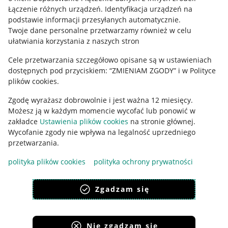
Regulamin
Łączenie różnych urządzeń
.
Identyfikacja urządzeń na
podstawie informacji przesyłanych automatycznie
.
Polityka plików "cookies"
Twoje dane personalne przetwarzamy również w celu
ułatwiania korzystania z naszych stron
Ustawienia plików "cookies"
Cele przetwarzania szczegółowo opisane są w ustawieniach
Udostępnianie lokalizacji
dostępnych pod przyciskiem: “ZMIENIAM ZGODY” i w Polityce
Informacje dla Aktu o Usługach Cyfrowych
plików cookies.
Zgodę wyrażasz dobrowolnie i jest ważna 12 miesięcy.
Pobierz aplikację
Możesz ją w każdym momencie wycofać lub ponowić w
zakładce
Ustawienia plików cookies
na stronie głównej.
Wycofanie zgody nie wpływa na legalność uprzedniego
przetwarzania.
polityka plików cookies
polityka ochrony prywatności
Zgadzam się
Nie zgadzam się