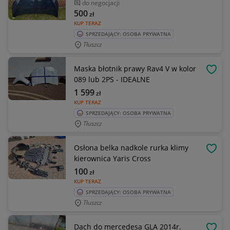
do negocjacji
500
zł
KUP TERAZ
SPRZEDAJĄCY: OSOBA PRYWATNA
Tłuszcz
Maska błotnik prawy Rav4 V w kolor
OBSE
089 lub 2PS - IDEALNE
1 599
zł
KUP TERAZ
SPRZEDAJĄCY: OSOBA PRYWATNA
Tłuszcz
Osłona belka nadkole rurka klimy
OBSE
kierownica Yaris Cross
100
zł
KUP TERAZ
SPRZEDAJĄCY: OSOBA PRYWATNA
Tłuszcz
Dach do mercedesa GLA 2014r.