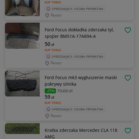
KUP TERAZ
SPRZEDAJĄCY: OSOBA PRYWATNA
Tłuszcz
Ford Focus dokładka zderzaka tyl,
OBSE
spojler BM51A-17A894-A
50
zł
KUP TERAZ
SPRZEDAJĄCY: OSOBA PRYWATNA
Tłuszcz
Ford Focus mk3 wygłuszenie maski
OBSE
pokrywy silnika
79
,00 zł
-25%
59
zł
KUP TERAZ
SPRZEDAJĄCY: OSOBA PRYWATNA
Tłuszcz
Kratka zderzaka Mercedes CLA 118
OBSE
AMG