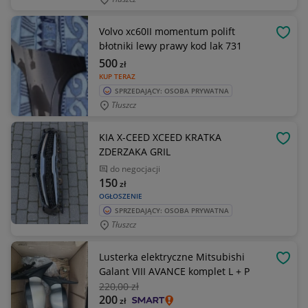
Volvo xc60II momentum polift
OBSE
błotniki lewy prawy kod lak 731
500
zł
KUP TERAZ
SPRZEDAJĄCY: OSOBA PRYWATNA
Tłuszcz
KIA X-CEED XCEED KRATKA
OBSE
ZDERZAKA GRIL
do negocjacji
150
zł
OGŁOSZENIE
SPRZEDAJĄCY: OSOBA PRYWATNA
Tłuszcz
Lusterka elektryczne Mitsubishi
OBSE
Galant VIII AVANCE komplet L + P
220
,00 zł
200
zł