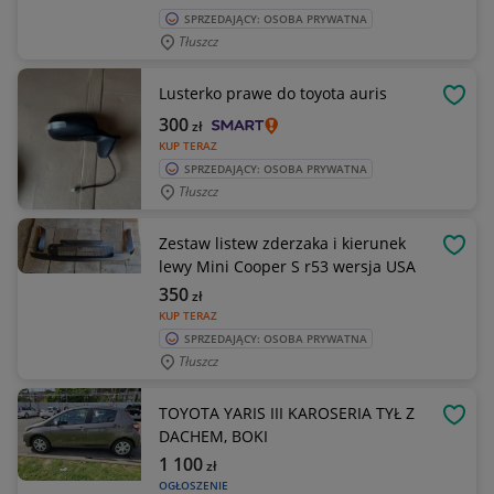
SPRZEDAJĄCY: OSOBA PRYWATNA
Tłuszcz
Lusterko prawe do toyota auris
OBSE
300
zł
KUP TERAZ
SPRZEDAJĄCY: OSOBA PRYWATNA
Tłuszcz
Zestaw listew zderzaka i kierunek
OBSE
lewy Mini Cooper S r53 wersja USA
350
zł
KUP TERAZ
SPRZEDAJĄCY: OSOBA PRYWATNA
Tłuszcz
TOYOTA YARIS III KAROSERIA TYŁ Z
OBSE
DACHEM, BOKI
1 100
zł
OGŁOSZENIE