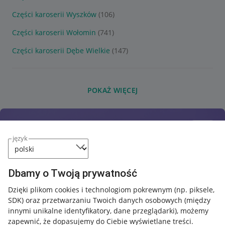
Części karoserii Wyszków
(106)
Części karoserii Wołomin
(741)
Części karoserii Dębe Wielkie
(147)
POKAŻ WIĘCEJ
język
Dbamy o Twoją prywatność
Dzięki plikom cookies i technologiom pokrewnym
(np. piksele,
SDK)
oraz przetwarzaniu Twoich danych osobowych
(między
innymi unikalne identyfikatory, dane przeglądarki)
, możemy
zapewnić, że dopasujemy do Ciebie wyświetlane treści.