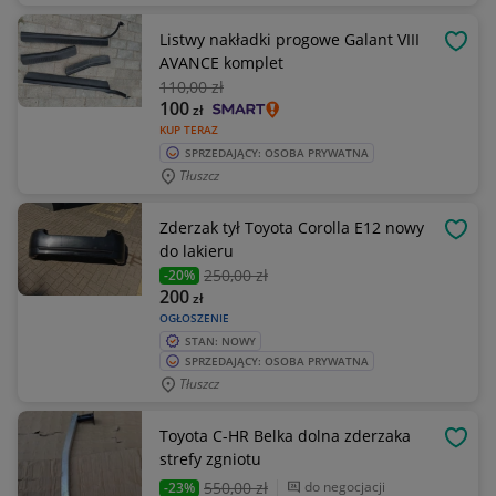
Listwy nakładki progowe Galant VIII
OBSE
AVANCE komplet
110
,00 zł
100
zł
KUP TERAZ
SPRZEDAJĄCY: OSOBA PRYWATNA
Tłuszcz
Zderzak tył Toyota Corolla E12 nowy
OBSE
do lakieru
250
,00 zł
-20%
200
zł
OGŁOSZENIE
STAN: NOWY
SPRZEDAJĄCY: OSOBA PRYWATNA
Tłuszcz
Toyota C-HR Belka dolna zderzaka
OBSE
strefy zgniotu
550
,00 zł
do negocjacji
-23%