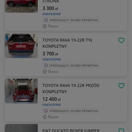
STRONA
3 300
zł
OGŁOSZENIE
SPRZEDAJĄCY: OSOBA PRYWATNA
Tłuszcz
TOYOTA RAV4 19-22R TYŁ
OBSE
KOMPLETNY
3 700
zł
OGŁOSZENIE
SPRZEDAJĄCY: OSOBA PRYWATNA
Tłuszcz
TOYOTA RAV4 19-22R PRZÓD
OBSE
KOMPLETNY
12 400
zł
OGŁOSZENIE
SPRZEDAJĄCY: OSOBA PRYWATNA
Tłuszcz
FIAT DUCATO BOXER JUMPER