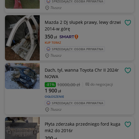
SPRZEDAJĄCY: OSOBA PRYWATNA
Tłuszcz
Mazda 2 Dj słupek prawy, lewy drzwi
OBSE
2014-w górę
350
zł
KUP TERAZ
SPRZEDAJĄCY: OSOBA PRYWATNA
Tłuszcz
Dach, tyl, wanna Toyota Chr II 2024r
OBSE
NOWA
10000
,00 zł
do negocjacji
-81%
1 900
zł
OGŁOSZENIE
SPRZEDAJĄCY: OSOBA PRYWATNA
Tłuszcz
Płyta zderzaka przedniego ford kuga
OBSE
mk2 do 2016r
200
zł