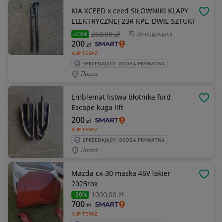
KIA XCEED x ceed SIŁOWNIKI KLAPY
OBSE
ELEKTRYCZNEJ 23R KPL. DWIE SZTUKI
260
,00 zł
do negocjacji
-23%
200
zł
KUP TERAZ
SPRZEDAJĄCY: OSOBA PRYWATNA
Tłuszcz
Emblemat listwa błotnika ford
OBSE
Escape kuga lift
200
zł
KUP TERAZ
SPRZEDAJĄCY: OSOBA PRYWATNA
Tłuszcz
Mazda cx-30 maska 46V lakier
OBSE
2023rok
1000
,00 zł
-30%
700
zł
KUP TERAZ