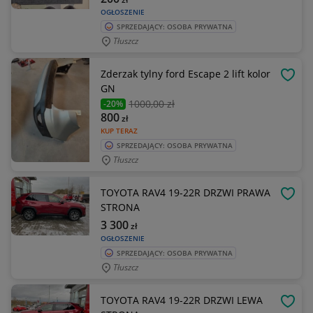
OGŁOSZENIE
SPRZEDAJĄCY: OSOBA PRYWATNA
Tłuszcz
Zderzak tylny ford Escape 2 lift kolor
OBSE
GN
1000
,00 zł
-20%
800
zł
KUP TERAZ
SPRZEDAJĄCY: OSOBA PRYWATNA
Tłuszcz
TOYOTA RAV4 19-22R DRZWI PRAWA
OBSE
STRONA
3 300
zł
OGŁOSZENIE
SPRZEDAJĄCY: OSOBA PRYWATNA
Tłuszcz
TOYOTA RAV4 19-22R DRZWI LEWA
OBSE