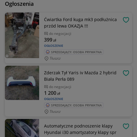
Ogłoszenia
Ćwiartka Ford kuga mk3 podłużnica
OBSE
przód lewa OKAZJA !!!
do negocjacji
399
zł
OGŁOSZENIE
SPRZEDAJĄCY: OSOBA PRYWATNA
Tłuszcz
Zderzak Tył Yaris iv Mazda 2 hybrid
OBSE
Biała Perła 089
do negocjacji
1 200
zł
OGŁOSZENIE
SPRZEDAJĄCY: OSOBA PRYWATNA
Tłuszcz
Automatyczne podnoszenie klapy
OBSE
Hyundai i30 amortyzatory klapy spr