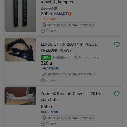
AVANCE, komplet.
220
,00 zł
200
zł
KUP TERAZ
SPRZEDAJĄCY: OSOBA PRYWATNA
Tłuszcz
LEXUS CT 10- BŁOTNIK PRZÓD
OBSE
PRZEDNI PRAWY
400
,00 zł
do negocjacji
-20%
320
zł
OGŁOSZENIE
SPRZEDAJĄCY: OSOBA PRYWATNA
Tłuszcz
Zderzak Renault Koleos 2, 2018r. -
OBSE
stan bdb
650
zł
OGŁOSZENIE
SPRZEDAJĄCY: OSOBA PRYWATNA
Tłuszcz