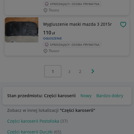
SPRZEDAJĄCY: OSOBA PRYWATNA
Tłuszcz
Wygluszenie maski mazda 3 2015r
OBSE
110
zł
OGŁOSZENIE
SPRZEDAJĄCY: OSOBA PRYWATNA
Tłuszcz
Wybierz stronę:
Następna strona
z
2
Stan przedmiotu: Części karoserii
Nowy
Bardzo dobry
Uż
Zobacz w innej lokalizacji
"Części karoserii"
Części karoserii Postoliska
(37)
Części karoserii Duczki
(65)