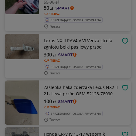
55
,00 zł
50
zł
KUP TERAZ
SPRZEDAJĄCY: OSOBA PRYWATNA
Tłuszcz
Lexus NX II RAV4 V VI Venza strefa
OBSE
zgniotu belki pas lewy przód
300
zł
KUP TERAZ
SPRZEDAJĄCY: OSOBA PRYWATNA
Tłuszcz
Zaślepka haka zderzaka Lexus NX2 II
OBSE
21- Lewa przód OEM 52128-78090
100
zł
KUP TERAZ
SPRZEDAJĄCY: OSOBA PRYWATNA
Tłuszcz
Honda CR-V IV 13-17 wspornik