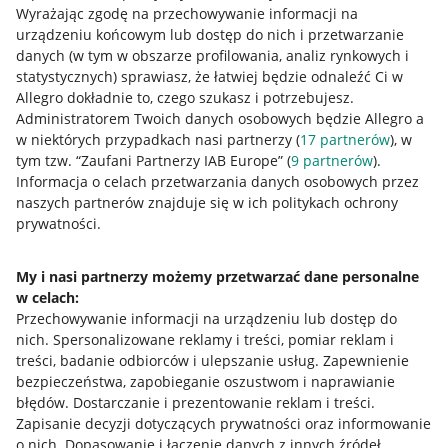
Wyrażając zgodę na przechowywanie informacji na
urządzeniu końcowym lub dostęp do nich i przetwarzanie
danych (w tym w obszarze profilowania, analiz rynkowych i
statystycznych) sprawiasz, że łatwiej będzie odnaleźć Ci w
Allegro dokładnie to, czego szukasz i potrzebujesz.
Administratorem Twoich danych osobowych będzie Allegro a
w niektórych przypadkach nasi partnerzy (
17
partnerów
), w
tym tzw. “Zaufani Partnerzy IAB Europe” (
9
partnerów
).
Przydatne informacje
Informacja o celach przetwarzania danych osobowych przez
naszych partnerów znajduje się w ich politykach ochrony
prywatności.
Jak to działa
Napisz do nas
My i nasi partnerzy możemy przetwarzać dane personalne
w celach:
Allegro Gadane dla sprzedających
Przechowywanie informacji na urządzeniu lub dostęp do
Allegro Gadane dla kupujących
nich
.
Spersonalizowane reklamy i treści, pomiar reklam i
treści, badanie odbiorców i ulepszanie usług
.
Zapewnienie
Mapa miejscowości
bezpieczeństwa, zapobieganie oszustwom i naprawianie
błędów
.
Dostarczanie i prezentowanie reklam i treści
.
Informacje prawne
Zapisanie decyzji dotyczących prywatności oraz informowanie
o nich
.
Dopasowanie i łączenie danych z innych źródeł
.