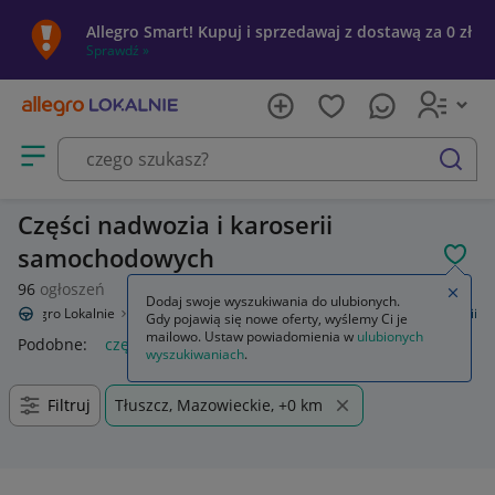
Allegro Smart! Kupuj i sprzedawaj z dostawą za 0 zł
Sprawdź »
Otwórz menu z kategoriami
szukaj
Części nadwozia i karoserii
samochodowych
POL
96
ogłoszeń
Zamkn
Dodaj swoje wyszukiwania do ulubionych.
Allegro Lokalnie
Motoryzacja
Części samochodowe
Części karoserii
Gdy pojawią się nowe oferty, wyślemy Ci je
mailowo. Ustaw powiadomienia w
ulubionych
Podobne:
części karoserii
wyszukiwaniach
.
Filtruj
Tłuszcz, Mazowieckie, +0 km