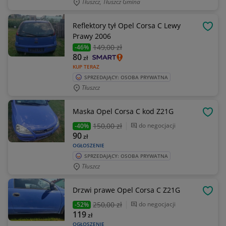
Tłuszcz, Tłuszcz Gmina
Reflektory tył Opel Corsa C Lewy
OBSE
Prawy 2006
149
,00 zł
-46%
80
zł
KUP TERAZ
SPRZEDAJĄCY: OSOBA PRYWATNA
Tłuszcz
Maska Opel Corsa C kod Z21G
OBSE
150
,00 zł
do negocjacji
-40%
90
zł
OGŁOSZENIE
SPRZEDAJĄCY: OSOBA PRYWATNA
Tłuszcz
Drzwi prawe Opel Corsa C Z21G
OBSE
250
,00 zł
do negocjacji
-52%
119
zł
OGŁOSZENIE