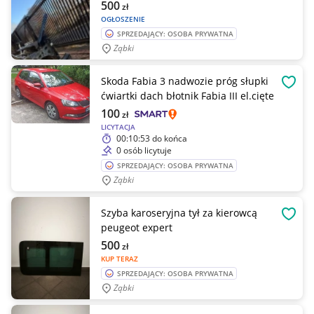
500
zł
OGŁOSZENIE
SPRZEDAJĄCY: OSOBA PRYWATNA
Ząbki
Skoda Fabia 3 nadwozie próg słupki
OBSE
ćwiartki dach błotnik Fabia III el.cięte
100
zł
LICYTACJA
00:10:53
do końca
0 osób licytuje
SPRZEDAJĄCY: OSOBA PRYWATNA
Ząbki
Szyba karoseryjna tył za kierowcą
OBSE
peugeot expert
500
zł
KUP TERAZ
SPRZEDAJĄCY: OSOBA PRYWATNA
Ząbki