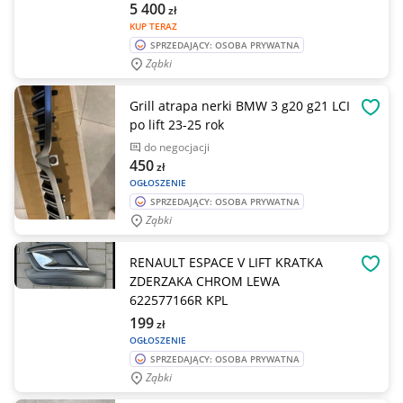
5 400
zł
KUP TERAZ
SPRZEDAJĄCY: OSOBA PRYWATNA
Ząbki
Grill atrapa nerki BMW 3 g20 g21 LCI
OBSE
po lift 23-25 rok
do negocjacji
450
zł
OGŁOSZENIE
SPRZEDAJĄCY: OSOBA PRYWATNA
Ząbki
RENAULT ESPACE V LIFT KRATKA
OBSE
ZDERZAKA CHROM LEWA
622577166R KPL
199
zł
OGŁOSZENIE
SPRZEDAJĄCY: OSOBA PRYWATNA
Ząbki