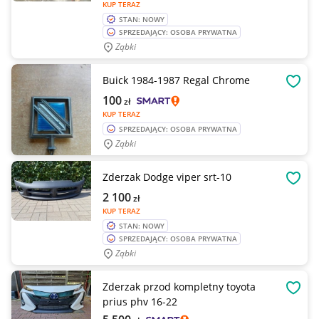
KUP TERAZ
STAN: NOWY
SPRZEDAJĄCY: OSOBA PRYWATNA
Ząbki
Buick 1984-1987 Regal Chrome
OBSE
100
zł
KUP TERAZ
SPRZEDAJĄCY: OSOBA PRYWATNA
Ząbki
Zderzak Dodge viper srt-10
OBSE
2 100
zł
KUP TERAZ
STAN: NOWY
SPRZEDAJĄCY: OSOBA PRYWATNA
Ząbki
Zderzak przod kompletny toyota
OBSE
prius phv 16-22