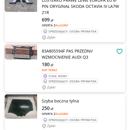
LUSTERKO PRAWE LEWE EUROPA EU 6-
PIN ORYGINAŁ SKODA OCTAVIA IV LA7W
21R
699
zł
OFERTA Z
ALLEGRO
SPRZEDAJĄCY: OSOBA PRYWATNA
Ząbki
83A805594F PAS PRZEDNI/
OBSE
WZMOCNIENIE AUDI Q3
180
zł
KUP TERAZ
STAN: NOWY
SPRZEDAJĄCY: OSOBA PRYWATNA
Ząbki
Szyba boczna tylna
250
zł
OFERTA Z
ALLEGRO
SPRZEDAJĄCY: OSOBA PRYWATNA
Ząbki