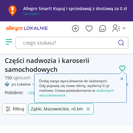
Allegro Smart! Kupuj i sprzedawaj z dostawą za 0 zł
Sprawdź »
Otwórz menu z kategoriami
szukaj
Części nadwozia i karoserii
samochodowych
POL
150
ogłoszeń
Zamkn
Dodaj swoje wyszukiwania do ulubionych.
Allegro Lokalnie
Motoryzacja
Części samochodowe
Części karoserii
Gdy pojawią się nowe oferty, wyślemy Ci je
mailowo. Ustaw powiadomienia w
ulubionych
Podobne:
części karoserii
wyszukiwaniach
.
Filtruj
Ząbki, Mazowieckie, +0 km