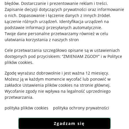
błędów
.
Dostarczanie i prezentowanie reklam i treści
.
Informacje prawne
Zapisanie decyzji dotyczących prywatności oraz informowanie
o nich
.
Dopasowanie i łączenie danych z innych źródeł
.
Regulamin
Łączenie różnych urządzeń
.
Identyfikacja urządzeń na
podstawie informacji przesyłanych automatycznie
.
Polityka plików "cookies"
Twoje dane personalne przetwarzamy również w celu
ułatwiania korzystania z naszych stron
Ustawienia plików "cookies"
Cele przetwarzania szczegółowo opisane są w ustawieniach
Udostępnianie lokalizacji
dostępnych pod przyciskiem: “ZMIENIAM ZGODY” i w Polityce
Informacje dla Aktu o Usługach Cyfrowych
plików cookies.
Zgodę wyrażasz dobrowolnie i jest ważna 12 miesięcy.
Pobierz aplikację
Możesz ją w każdym momencie wycofać lub ponowić w
zakładce
Ustawienia plików cookies
na stronie głównej.
Wycofanie zgody nie wpływa na legalność uprzedniego
przetwarzania.
polityka plików cookies
polityka ochrony prywatności
Zgadzam się