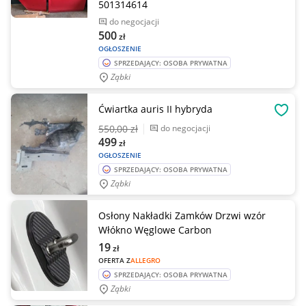
501314614
do negocjacji
500
zł
OGŁOSZENIE
SPRZEDAJĄCY: OSOBA PRYWATNA
Ząbki
Ćwiartka auris II hybryda
OBSE
550
,00 zł
do negocjacji
499
zł
OGŁOSZENIE
SPRZEDAJĄCY: OSOBA PRYWATNA
Ząbki
Osłony Nakładki Zamków Drzwi wzór
Włókno Węglowe Carbon
19
zł
OFERTA Z
ALLEGRO
SPRZEDAJĄCY: OSOBA PRYWATNA
Ząbki