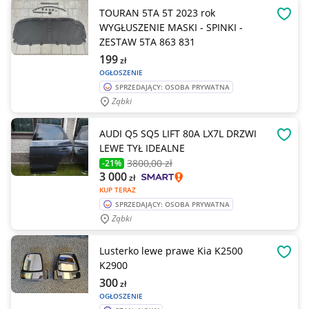
TOURAN 5TA 5T 2023 rok
OBSE
WYGŁUSZENIE MASKI - SPINKI -
ZESTAW 5TA 863 831
199
zł
OGŁOSZENIE
SPRZEDAJĄCY: OSOBA PRYWATNA
Ząbki
AUDI Q5 SQ5 LIFT 80A LX7L DRZWI
OBSE
LEWE TYŁ IDEALNE
3800
,00 zł
-21%
3 000
zł
KUP TERAZ
SPRZEDAJĄCY: OSOBA PRYWATNA
Ząbki
Lusterko lewe prawe Kia K2500
OBSE
K2900
300
zł
OGŁOSZENIE