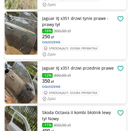
Ząbki
Jaguar XJ x351 drzwi tynie prawe -
OBSE
prawy tył
300
,00 zł
-16%
250
zł
OGŁOSZENIE
SPRZEDAJĄCY: OSOBA PRYWATNA
Ząbki
Jaguar XJ x351 drzwi przednie prawe
OBSE
400
,00 zł
-12%
350
zł
OGŁOSZENIE
SPRZEDAJĄCY: OSOBA PRYWATNA
Ząbki
Skoda Octavia II kombi błotnik lewy
OBSE
tyl Nowy
450
,00 zł
-11%
400