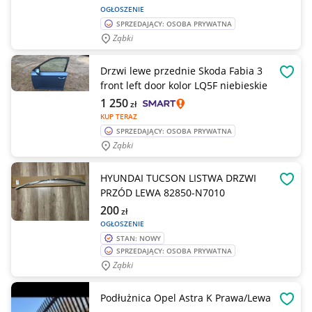
OGŁOSZENIE
SPRZEDAJĄCY: OSOBA PRYWATNA
Ząbki
Drzwi lewe przednie Skoda Fabia 3
OBSE
front left door kolor LQ5F niebieskie
1 250
zł
KUP TERAZ
SPRZEDAJĄCY: OSOBA PRYWATNA
Ząbki
HYUNDAI TUCSON LISTWA DRZWI
OBSE
PRZÓD LEWA 82850-N7010
200
zł
OGŁOSZENIE
STAN: NOWY
SPRZEDAJĄCY: OSOBA PRYWATNA
Ząbki
Podłużnica Opel Astra K Prawa/Lewa
OBSE