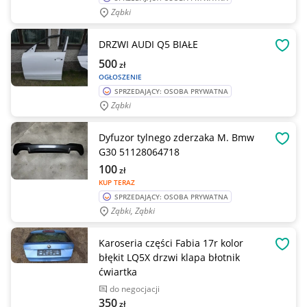
Ząbki
DRZWI AUDI Q5 BIAŁE
OBSE
500
zł
OGŁOSZENIE
SPRZEDAJĄCY: OSOBA PRYWATNA
Ząbki
Dyfuzor tylnego zderzaka M. Bmw
OBSE
G30 51128064718
100
zł
KUP TERAZ
SPRZEDAJĄCY: OSOBA PRYWATNA
Ząbki, Ząbki
Karoseria części Fabia 17r kolor
OBSE
błękit LQ5X drzwi klapa błotnik
ćwiartka
do negocjacji
350
zł