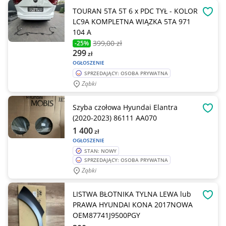
TOURAN 5TA 5T 6 x PDC TYŁ - KOLOR
OBSE
LC9A KOMPLETNA WIĄZKA 5TA 971
104 A
399
,00 zł
-25%
299
zł
OGŁOSZENIE
SPRZEDAJĄCY: OSOBA PRYWATNA
Ząbki
Szyba czołowa Hyundai Elantra
OBSE
(2020-2023) 86111 AA070
1 400
zł
OGŁOSZENIE
STAN: NOWY
SPRZEDAJĄCY: OSOBA PRYWATNA
Ząbki
LISTWA BŁOTNIKA TYLNA LEWA lub
OBSE
PRAWA HYUNDAI KONA 2017NOWA
OEM87741J9500PGY