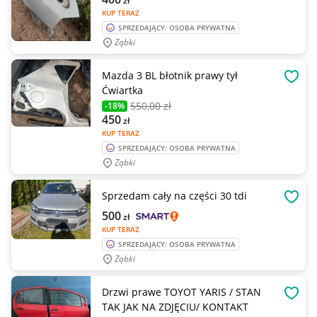
zł
KUP TERAZ
SPRZEDAJĄCY: OSOBA PRYWATNA
Ząbki
Mazda 3 BL błotnik prawy tył
OBSE
Ćwiartka
550
,00 zł
-18%
450
zł
KUP TERAZ
SPRZEDAJĄCY: OSOBA PRYWATNA
Ząbki
Sprzedam cały na części 30 tdi
OBSE
500
zł
KUP TERAZ
SPRZEDAJĄCY: OSOBA PRYWATNA
Ząbki
Drzwi prawe TOYOT YARIS / STAN
OBSE
TAK JAK NA ZDJĘCIU/ KONTAKT