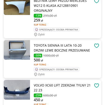
BŁOTNIK LEWY PRZÓD MERCEDES
OBSE
W212 E-KLASA A2128810901
ORGINALNY
299
,00 zł
-13%
259
zł
KUP TERAZ
SPRZEDAJĄCY: OSOBA PRYWATNA
Ząbki
TOYOTA SIENNA III LATA 10-20
OBSE
DRZWI LEWE BOCZNE PRZESUWANE
1000
,00 zł
-50%
500
zł
KUP TERAZ
SPRZEDAJĄCY: OSOBA PRYWATNA
Ząbki
VOLVO XC60 LIFT ZDERZAK TYLNY 21
OBSE
22 23
600
,00 zł
-25%
450
zł
KUP TERAZ