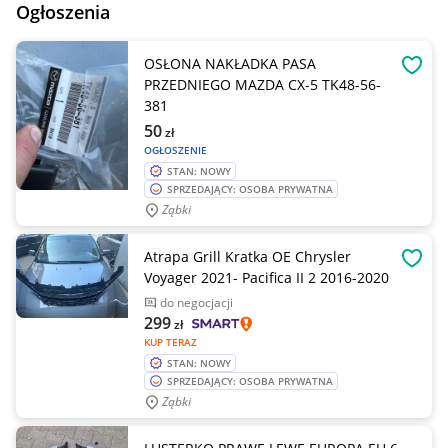
Ogłoszenia
OSŁONA NAKŁADKA PASA
OBSE
PRZEDNIEGO MAZDA CX-5 TK48-56-
381
50
zł
OGŁOSZENIE
STAN: NOWY
SPRZEDAJĄCY: OSOBA PRYWATNA
Ząbki
Atrapa Grill Kratka OE Chrysler
OBSE
Voyager 2021- Pacifica II 2 2016-2020
do negocjacji
299
zł
KUP TERAZ
STAN: NOWY
SPRZEDAJĄCY: OSOBA PRYWATNA
Ząbki