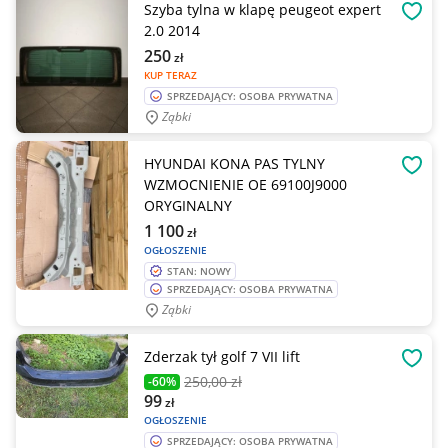
Szyba tylna w klapę peugeot expert
OBSE
2.0 2014
250
zł
KUP TERAZ
SPRZEDAJĄCY: OSOBA PRYWATNA
Ząbki
HYUNDAI KONA PAS TYLNY
OBSE
WZMOCNIENIE OE 69100J9000
ORYGINALNY
1 100
zł
OGŁOSZENIE
STAN: NOWY
SPRZEDAJĄCY: OSOBA PRYWATNA
Ząbki
Zderzak tył golf 7 VII lift
OBSE
250
,00 zł
-60%
99
zł
OGŁOSZENIE
SPRZEDAJĄCY: OSOBA PRYWATNA