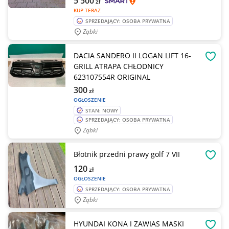
5 500
zł
KUP TERAZ
SPRZEDAJĄCY: OSOBA PRYWATNA
Ząbki
DACIA SANDERO II LOGAN LIFT 16-
OBSE
GRILL ATRAPA CHŁODNICY
623107554R ORIGINAL
300
zł
OGŁOSZENIE
STAN: NOWY
SPRZEDAJĄCY: OSOBA PRYWATNA
Ząbki
Błotnik przedni prawy golf 7 VII
OBSE
120
zł
OGŁOSZENIE
SPRZEDAJĄCY: OSOBA PRYWATNA
Ząbki
HYUNDAI KONA I ZAWIAS MASKI