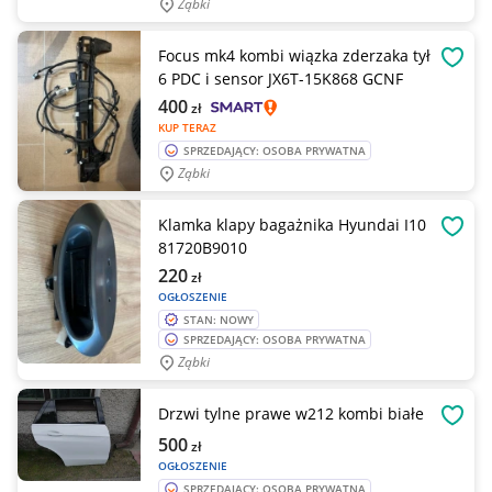
Ząbki
Focus mk4 kombi wiązka zderzaka tył
OBSE
6 PDC i sensor JX6T-15K868 GCNF
400
zł
KUP TERAZ
SPRZEDAJĄCY: OSOBA PRYWATNA
Ząbki
Klamka klapy bagażnika Hyundai I10
OBSE
81720B9010
220
zł
OGŁOSZENIE
STAN: NOWY
SPRZEDAJĄCY: OSOBA PRYWATNA
Ząbki
Drzwi tylne prawe w212 kombi białe
OBSE
500
zł
OGŁOSZENIE
SPRZEDAJĄCY: OSOBA PRYWATNA