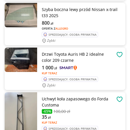
Szyba boczna lewy przód Nissan x-trail
t33 2025
800
zł
OFERTA Z
ALLEGRO
SPRZEDAJĄCY: OSOBA PRYWATNA
Ząbki
Drzwi Toyota Auris HB 2 idealne
OBSE
color 209 czarne
1 000
zł
KUP TERAZ
SPRZEDAJĄCY: OSOBA PRYWATNA
Ząbki
Uchwyt koła zapasowego do Forda
OBSE
Customa
100
,00 zł
-65%
35
zł
KUP TERAZ
SPRZEDAJĄCY: OSOBA PRYWATNA