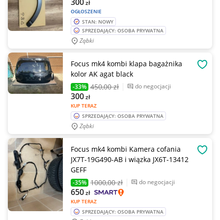
300
zł
OGŁOSZENIE
STAN: NOWY
SPRZEDAJĄCY: OSOBA PRYWATNA
Ząbki
Focus mk4 kombi klapa bagażnika
OBSE
kolor AK agat black
450
,00 zł
do negocjacji
-33%
300
zł
KUP TERAZ
SPRZEDAJĄCY: OSOBA PRYWATNA
Ząbki
Focus mk4 kombi Kamera cofania
OBSE
JX7T-19G490-AB i wiązka JX6T-13412
GEFF
1000
,00 zł
do negocjacji
-35%
650
zł
KUP TERAZ
SPRZEDAJĄCY: OSOBA PRYWATNA