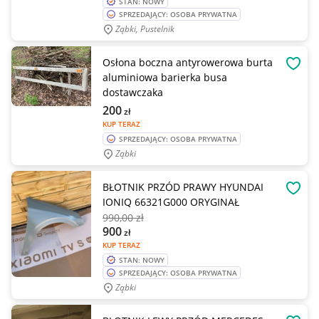
STAN: NOWY
SPRZEDAJĄCY: OSOBA PRYWATNA
Ząbki, Pustelnik
Osłona boczna antyrowerowa burta
OBSE
aluminiowa barierka busa
dostawczaka
200
zł
KUP TERAZ
SPRZEDAJĄCY: OSOBA PRYWATNA
Ząbki
BŁOTNIK PRZÓD PRAWY HYUNDAI
OBSE
IONIQ 66321G000 ORYGINAŁ
990
,00 zł
900
zł
KUP TERAZ
STAN: NOWY
SPRZEDAJĄCY: OSOBA PRYWATNA
Ząbki