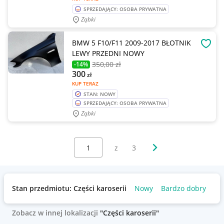
SPRZEDAJĄCY: OSOBA PRYWATNA
Ząbki
BMW 5 F10/F11 2009-2017 BŁOTNIK
OBSE
LEWY PRZEDNI NOWY
350
,00 zł
-14%
300
zł
KUP TERAZ
STAN: NOWY
SPRZEDAJĄCY: OSOBA PRYWATNA
Ząbki
Wybierz stronę:
Następna strona
z
3
Stan przedmiotu: Części karoserii
Nowy
Bardzo dobry
Uż
Zobacz w innej lokalizacji
"Części karoserii"