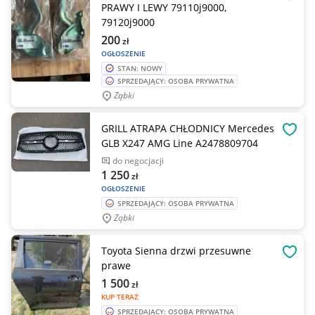
OBSE
PRAWY I LEWY 79110j9000,
79120j9000
200
zł
OGŁOSZENIE
STAN: NOWY
SPRZEDAJĄCY: OSOBA PRYWATNA
Ząbki
GRILL ATRAPA CHŁODNICY Mercedes
OBSE
GLB X247 AMG Line A2478809704
do negocjacji
1 250
zł
OGŁOSZENIE
SPRZEDAJĄCY: OSOBA PRYWATNA
Ząbki
Toyota Sienna drzwi przesuwne
OBSE
prawe
1 500
zł
KUP TERAZ
SPRZEDAJĄCY: OSOBA PRYWATNA