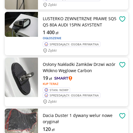
Ząbki
LUSTERKO ZEWNETRZNE PRAWE SQ5
OBSE
Q5 80A AUDI 15PIN ASYSTENT
1 400
zł
OGŁOSZENIE
SPRZEDAJĄCY: OSOBA PRYWATNA
Ząbki
Osłony Nakładki Zamków Drzwi wzór
OBSE
Włókno Węglowe Carbon
19
zł
KUP TERAZ
STAN: NOWY
SPRZEDAJĄCY: OSOBA PRYWATNA
Ząbki
Dacia Duster 1 dywany welur nowe
OBSE
oryginał
120
zł