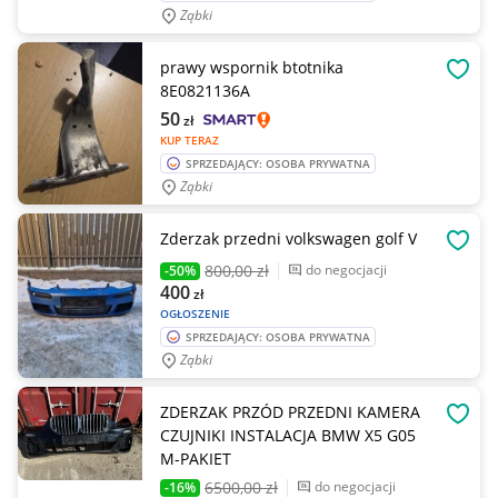
Ząbki
prawy wspornik btotnika
OBSE
8E0821136A
50
zł
KUP TERAZ
SPRZEDAJĄCY: OSOBA PRYWATNA
Ząbki
Zderzak przedni volkswagen golf V
OBSE
800
,00 zł
do negocjacji
-50%
400
zł
OGŁOSZENIE
SPRZEDAJĄCY: OSOBA PRYWATNA
Ząbki
ZDERZAK PRZÓD PRZEDNI KAMERA
OBSE
CZUJNIKI INSTALACJA BMW X5 G05
M-PAKIET
6500
,00 zł
do negocjacji
-16%