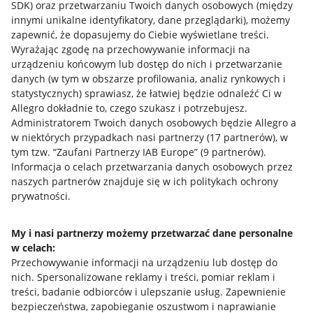
SDK)
oraz przetwarzaniu Twoich danych osobowych
(między
innymi unikalne identyfikatory, dane przeglądarki)
, możemy
zapewnić, że dopasujemy do Ciebie wyświetlane treści.
Wyrażając zgodę na przechowywanie informacji na
urządzeniu końcowym lub dostęp do nich i przetwarzanie
danych (w tym w obszarze profilowania, analiz rynkowych i
statystycznych) sprawiasz, że łatwiej będzie odnaleźć Ci w
Allegro dokładnie to, czego szukasz i potrzebujesz.
Administratorem Twoich danych osobowych będzie Allegro a
w niektórych przypadkach nasi partnerzy (
17
partnerów
), w
tym tzw. “Zaufani Partnerzy IAB Europe” (
9
partnerów
).
Przydatne informacje
Informacja o celach przetwarzania danych osobowych przez
naszych partnerów znajduje się w ich politykach ochrony
prywatności.
Jak to działa
Napisz do nas
My i nasi partnerzy możemy przetwarzać dane personalne
w celach:
Allegro Gadane dla sprzedających
Przechowywanie informacji na urządzeniu lub dostęp do
Allegro Gadane dla kupujących
nich
.
Spersonalizowane reklamy i treści, pomiar reklam i
treści, badanie odbiorców i ulepszanie usług
.
Zapewnienie
Mapa miejscowości
bezpieczeństwa, zapobieganie oszustwom i naprawianie