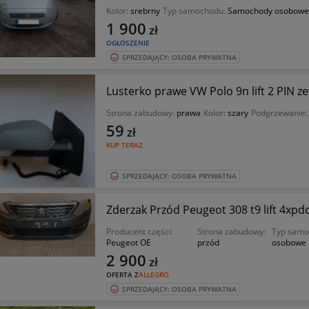
Kolor:
srebrny
Typ samochodu:
Samochody osobowe
1 900
zł
OGŁOSZENIE
SPRZEDAJĄCY: OSOBA PRYWATNA
Lusterko prawe VW Polo 9n lift 2 PIN 
Strona zabudowy:
prawa
Kolor:
szary
Podgrzewanie
59
zł
KUP TERAZ
SPRZEDAJĄCY: OSOBA PRYWATNA
Zderzak Przód Peugeot 308 t9 lift 4xp
Producent części:
Strona zabudowy:
Typ samo
Peugeot OE
przód
osobowe
2 900
zł
OFERTA Z
ALLEGRO
SPRZEDAJĄCY: OSOBA PRYWATNA