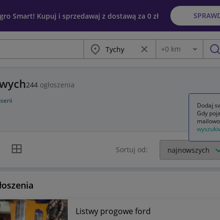
SPRAW
egro Smart! Kupuj i sprzedawaj z dostawą za 0 zł
Miasto
Wyczyść frazę
+
0
km
Odległość
szu
owych
244
ogłoszenia
serii
Dodaj sw
Gdy poja
mailowo
wyszuki
k listy
Widok siatki
Sortuj od:
łoszenia
Listwy progowe ford