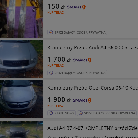
150
zł
KUP TERAZ
SPRZEDAJĄCY: OSOBA PRYWATNA
Komplet
1 700
zł
KUP TERAZ
SPRZEDAJĄCY: OSOBA PRYWATNA
Kompletny Przód Opel Corsa 06-10 Kod 
1 900
zł
KUP TERAZ
STAN: NOWY
SPRZEDAJĄCY: OSOBA PRYWATNA
Audi A4 B7 4-07 KOMPLETNY przód Zder
Kolor:
grafitowy
Typ samochodu:
Samochody osobo