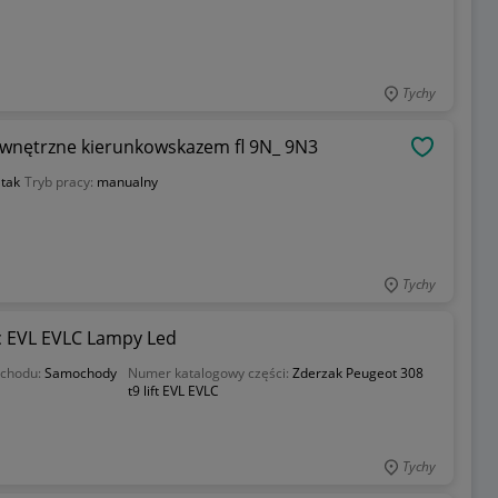
Tychy
zewnętrzne kierunkowskazem fl 9N_ 9N3
OBSERWU
:
tak
Tryb pracy:
manualny
Tychy
dc EVL EVLC Lampy Led
chodu:
Samochody
Numer katalogowy części:
Zderzak Peugeot 308
t9 lift EVL EVLC
Tychy