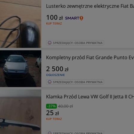
Lusterko zewnętrzne elektryczne Fiat B
100
zł
KUP TERAZ
SPRZEDAJĄCY: OSOBA PRYWATNA
Kompletny przód Fiat Grande Punto Ev
2 500
zł
OGŁOSZENIE
SPRZEDAJĄCY: OSOBA PRYWATNA
Klamka Przód Lewa VW Golf II Jetta II
40
,00 zł
-37%
25
zł
KUP TERAZ
SPRZEDAJĄCY: OSOBA PRYWATNA