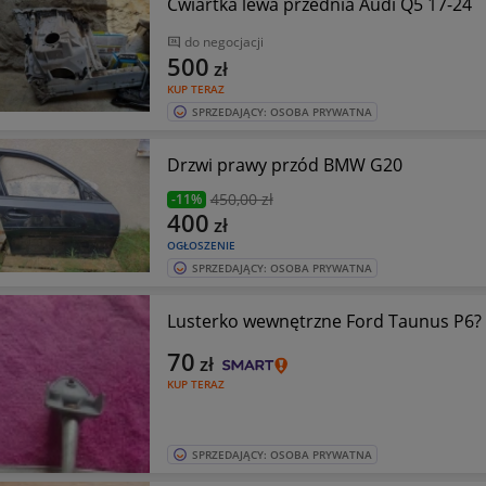
Cwiartka lewa przednia Audi Q5 17-24
do negocjacji
500
zł
KUP TERAZ
SPRZEDAJĄCY: OSOBA PRYWATNA
Drzwi prawy przód BMW G20
450
,00 zł
-11%
400
zł
OGŁOSZENIE
SPRZEDAJĄCY: OSOBA PRYWATNA
Lusterko wewnętrzne Ford Taunus P6?
70
zł
KUP TERAZ
SPRZEDAJĄCY: OSOBA PRYWATNA