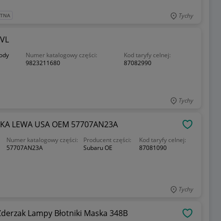
Tychy
ATNA
EVL
ody
Numer katalogowy części:
Kod taryfy celnej:
9823211680
87082990
Tychy
AKA LEWA USA OEM 57707AN23A
OBSERWU
Numer katalogowy części:
Producent części:
Kod taryfy celnej:
57707AN23A
Subaru OE
87081090
Tychy
derzak Lampy Błotniki Maska 348B
OBSERWU