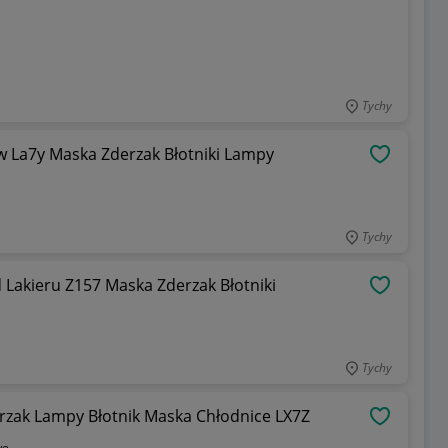
Tychy
ny Przód Audi A4 B6 00-05 La7w La7y Maska Zderzak Błotniki Lampy
OBSERWU
Tychy
Lakieru Z157 Maska Zderzak Błotniki
OBSERWU
Tychy
zak Lampy Błotnik Maska Chłodnice LX7Z
OBSERWU
we