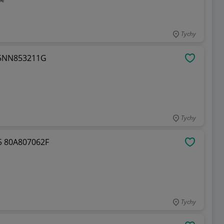
Tychy
e 5NN853211G
OBSERWU
Tychy
Q5 80A807062F
OBSERWU
Tychy