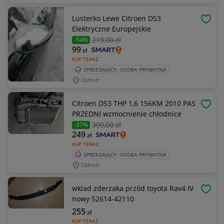
Lusterko Lewe Citroen DS3
OBSE
Elektryczne Europejskie
219
,00 zł
-54%
99
zł
KUP TERAZ
SPRZEDAJĄCY: OSOBA PRYWATNA
Ustroń
Citroen DS3 THP 1,6 156KM 2010 PAS
OBSE
PRZEDNI wzmocnienie chłodnice
399
,00 zł
-37%
249
zł
KUP TERAZ
SPRZEDAJĄCY: OSOBA PRYWATNA
Ustroń
wklad zderzaka przód toyota Rav4 IV
OBSE
nowy 52614-42110
255
zł
KUP TERAZ