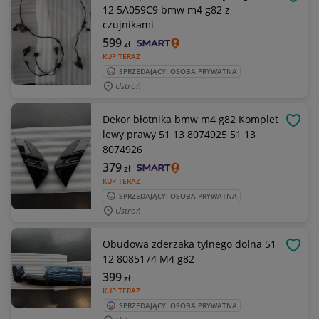
OBSE
12 5A059C9 bmw m4 g82 z
czujnikami
599
zł
KUP TERAZ
SPRZEDAJĄCY: OSOBA PRYWATNA
Ustroń
Dekor błotnika bmw m4 g82 Komplet
OBSE
lewy prawy 51 13 8074925 51 13
8074926
379
zł
KUP TERAZ
SPRZEDAJĄCY: OSOBA PRYWATNA
Ustroń
Obudowa zderzaka tylnego dolna 51
OBSE
12 8085174 M4 g82
399
zł
KUP TERAZ
SPRZEDAJĄCY: OSOBA PRYWATNA