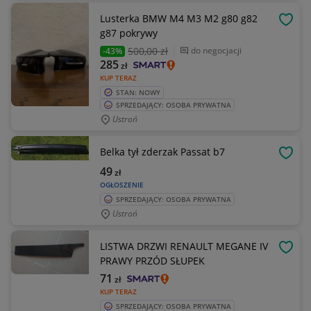
Lusterka BMW M4 M3 M2 g80 g82
OBSE
g87 pokrywy
500
,00 zł
do negocjacji
-43%
285
zł
KUP TERAZ
STAN: NOWY
SPRZEDAJĄCY: OSOBA PRYWATNA
Ustroń
Belka tył zderzak Passat b7
OBSE
49
zł
OGŁOSZENIE
SPRZEDAJĄCY: OSOBA PRYWATNA
Ustroń
LISTWA DRZWI RENAULT MEGANE IV
OBSE
PRAWY PRZÓD SŁUPEK
71
zł
KUP TERAZ
SPRZEDAJĄCY: OSOBA PRYWATNA