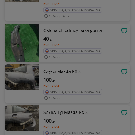
KUP TERAZ
SPRZEDAJĄCY: OSOBA PRYWATNA
Ustroń, Ustroń
Osłona chłodnicy pasa górna
OBSE
40
zł
KUP TERAZ
SPRZEDAJĄCY: OSOBA PRYWATNA
Ustroń
Części Mazda RX 8
OBSE
100
zł
KUP TERAZ
SPRZEDAJĄCY: OSOBA PRYWATNA
Ustroń
SZYBA Tyl Mazda RX 8
OBSE
100
zł
KUP TERAZ
SPRZEDAJĄCY: OSOBA PRYWATNA