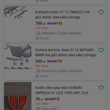
Ustroń
Komplet osłon 51 12 7884227 m4
OBSE
g82 dekor zderzaka tylnego
799
zł
KUP TERAZ
SPRZEDAJĄCY: OSOBA PRYWATNA
Ustroń
Osłona boczna, lewa 51 12 8076449
OBSE
BMW m4 g82 dekor zderzaka tylnego
349
zł
KUP TERAZ
SPRZEDAJĄCY: OSOBA PRYWATNA
Ustroń
kratki zderzaka wlot SUBARU
OBSE
IMPREZA GT GC8 1999-2001 2szt
78
zł
KUP TERAZ
STAN: NOWY