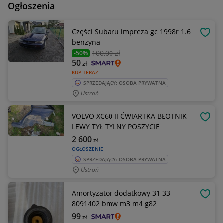
Ogłoszenia
Części Subaru impreza gc 1998r 1.6
OBSE
benzyna
100
,00 zł
-50%
50
zł
KUP TERAZ
SPRZEDAJĄCY: OSOBA PRYWATNA
Ustroń
VOLVO XC60 II ĆWIARTKA BŁOTNIK
OBSE
LEWY TYŁ TYLNY POSZYCIE
2 600
zł
OGŁOSZENIE
SPRZEDAJĄCY: OSOBA PRYWATNA
Ustroń
Amortyzator dodatkowy 31 33
OBSE
8091402 bmw m3 m4 g82
99
zł