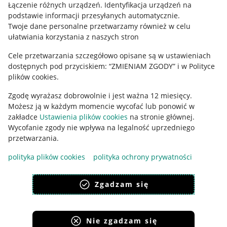
Regulamin
Łączenie różnych urządzeń
.
Identyfikacja urządzeń na
podstawie informacji przesyłanych automatycznie
.
Polityka plików "cookies"
Twoje dane personalne przetwarzamy również w celu
ułatwiania korzystania z naszych stron
Ustawienia plików "cookies"
Cele przetwarzania szczegółowo opisane są w ustawieniach
Udostępnianie lokalizacji
dostępnych pod przyciskiem: “ZMIENIAM ZGODY” i w Polityce
Informacje dla Aktu o Usługach Cyfrowych
plików cookies.
Zgodę wyrażasz dobrowolnie i jest ważna 12 miesięcy.
Pobierz aplikację
Możesz ją w każdym momencie wycofać lub ponowić w
zakładce
Ustawienia plików cookies
na stronie głównej.
Wycofanie zgody nie wpływa na legalność uprzedniego
przetwarzania.
polityka plików cookies
polityka ochrony prywatności
Zgadzam się
Nie zgadzam się
Korzystanie z serwisu oznacza akceptację
regulaminu
.