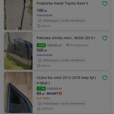
Podpórka maski Toyota Rav4 V
OBSE
100
zł
OGŁOSZENIE
SPRZEDAJĄCY: OSOBA PRYWATNA
Ustroń
Pokrywa silnika merc. W204 2013 r
OBSE
700
,00 zł
do negocjacji
-28%
500
zł
OGŁOSZENIE
SPRZEDAJĄCY: OSOBA PRYWATNA
Ustroń
Szyba kia ceed 2012-2018 lewy tył (
OBSE
trójkąt )
100
,00 zł
-11%
89
zł
KUP TERAZ
SPRZEDAJĄCY: OSOBA PRYWATNA
USTROŃ