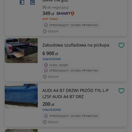
do negocjacji
349
zł
KUP TERAZ
SPRZEDAJĄCY: OSOBA PRYWATNA
Ustroń
Zabudowa szufladowa na pickupa
OBSE
6 900
zł
OGŁOSZENIE
STAN: NOWY
SPRZEDAJĄCY: OSOBA PRYWATNA
Ustroń
AUDI A4 B7 DRZWI PRZÓD TYŁ L-P
OBSE
LZ5F AUDI A4 B7 DRZ
200
zł
OGŁOSZENIE
SPRZEDAJĄCY: OSOBA PRYWATNA
Ustroń