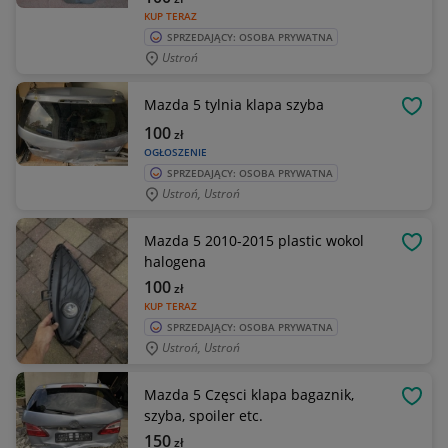
KUP TERAZ
SPRZEDAJĄCY: OSOBA PRYWATNA
Ustroń
Mazda 5 tylnia klapa szyba
OBSE
100
zł
OGŁOSZENIE
SPRZEDAJĄCY: OSOBA PRYWATNA
Ustroń, Ustroń
Mazda 5 2010-2015 plastic wokol
OBSE
halogena
100
zł
KUP TERAZ
SPRZEDAJĄCY: OSOBA PRYWATNA
Ustroń, Ustroń
Mazda 5 Częsci klapa bagaznik,
OBSE
szyba, spoiler etc.
150
zł