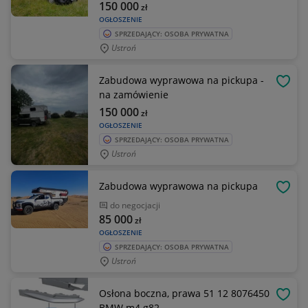
150 000
zł
OGŁOSZENIE
SPRZEDAJĄCY: OSOBA PRYWATNA
Ustroń
Zabudowa wyprawowa na pickupa -
OBSE
na zamówienie
150 000
zł
OGŁOSZENIE
SPRZEDAJĄCY: OSOBA PRYWATNA
Ustroń
Zabudowa wyprawowa na pickupa
OBSE
do negocjacji
85 000
zł
OGŁOSZENIE
SPRZEDAJĄCY: OSOBA PRYWATNA
Ustroń
Osłona boczna, prawa 51 12 8076450
OBSE
BMW m4 g82