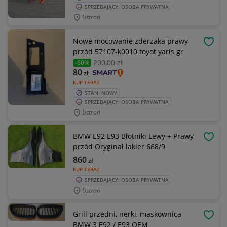
SPRZEDAJĄCY: OSOBA PRYWATNA
Ustroń
Nowe mocowanie zderzaka prawy
OBSE
przód 57107-k0010 toyot yaris gr
200
,00 zł
-60%
80
zł
KUP TERAZ
STAN: NOWY
SPRZEDAJĄCY: OSOBA PRYWATNA
Ustroń
BMW E92 E93 Błotniki Lewy + Prawy
OBSE
przód Oryginał lakier 668/9
860
zł
KUP TERAZ
SPRZEDAJĄCY: OSOBA PRYWATNA
Ustroń
Grill przedni, nerki, maskownica
OBSE
BMW 3 E92 / E93 OEM