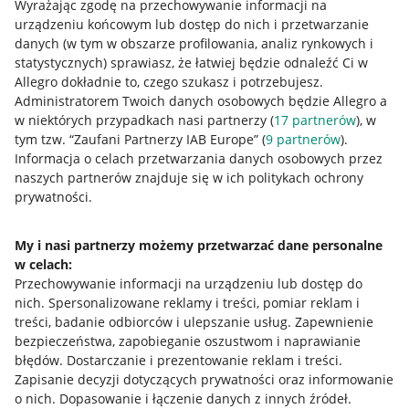
Wyrażając zgodę na przechowywanie informacji na
urządzeniu końcowym lub dostęp do nich i przetwarzanie
danych (w tym w obszarze profilowania, analiz rynkowych i
statystycznych) sprawiasz, że łatwiej będzie odnaleźć Ci w
Allegro dokładnie to, czego szukasz i potrzebujesz.
Administratorem Twoich danych osobowych będzie Allegro a
w niektórych przypadkach nasi partnerzy (
17
partnerów
), w
tym tzw. “Zaufani Partnerzy IAB Europe” (
9
partnerów
).
Przydatne informacje
Informacja o celach przetwarzania danych osobowych przez
naszych partnerów znajduje się w ich politykach ochrony
prywatności.
Jak to działa
Napisz do nas
My i nasi partnerzy możemy przetwarzać dane personalne
w celach:
Allegro Gadane dla sprzedających
Przechowywanie informacji na urządzeniu lub dostęp do
Allegro Gadane dla kupujących
nich
.
Spersonalizowane reklamy i treści, pomiar reklam i
treści, badanie odbiorców i ulepszanie usług
.
Zapewnienie
Mapa miejscowości
bezpieczeństwa, zapobieganie oszustwom i naprawianie
błędów
.
Dostarczanie i prezentowanie reklam i treści
.
Informacje prawne
Zapisanie decyzji dotyczących prywatności oraz informowanie
o nich
.
Dopasowanie i łączenie danych z innych źródeł
.