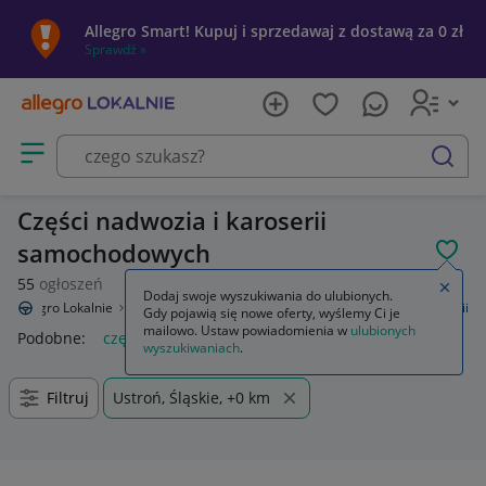
Allegro Smart! Kupuj i sprzedawaj z dostawą za 0 zł
Sprawdź »
Otwórz menu z kategoriami
szukaj
Części nadwozia i karoserii
samochodowych
POL
55
ogłoszeń
Zamkn
Dodaj swoje wyszukiwania do ulubionych.
Allegro Lokalnie
Motoryzacja
Części samochodowe
Części karoserii
Gdy pojawią się nowe oferty, wyślemy Ci je
mailowo. Ustaw powiadomienia w
ulubionych
Podobne:
części karoserii
wyszukiwaniach
.
Filtruj
Ustroń, Śląskie, +0 km