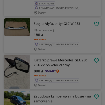
STAN: NOWY
SPRZEDAJĄCY: OSOBA PRYWATNA
Ustroń
Spojler/dyfuzor tył GLC W 253
OBSE
do negocjacji
180
zł
KUP TERAZ
SPRZEDAJĄCY: OSOBA PRYWATNA
Ustroń
lusterko prawe Mercedes GLA 250
OBSE
2016-x156 kolor czarny
800
zł
KUP TERAZ
SPRZEDAJĄCY: OSOBA PRYWATNA
Ustroń
Zabudowa kamperowa na busie - na
OBSE
zamówienie