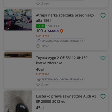
Ustroń
Atrapa nerka zderzaka przedniego
OBSE
alfa 156 fl
150
,00 zł
-33%
100
zł
KUP TERAZ
SPRZEDAJĄCY: OSOBA PRYWATNA
Ustroń
Toyota Aygo 2 OE 53112-0H150
OBSE
kratka zderzaka
46
zł
KUP TERAZ
SPRZEDAJĄCY: OSOBA PRYWATNA
Ustroń
Lusterko prawe zewnętrzne Audi A3
OBSE
8P 20008-2012 eu
45
zł