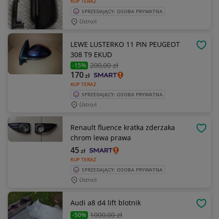
KUP TERAZ
SPRZEDAJĄCY: OSOBA PRYWATNA
Ustroń
LEWE LUSTERKO 11 PIN PEUGEOT
OBSE
308 T9 EKUD
200
,00 zł
-15%
170
zł
KUP TERAZ
SPRZEDAJĄCY: OSOBA PRYWATNA
Ustroń
Renault fluence kratka zderzaka
OBSE
chrom lewa prawa
45
zł
KUP TERAZ
SPRZEDAJĄCY: OSOBA PRYWATNA
Ustroń
Audi a8 d4 lift blotnik
OBSE
1000
,00 zł
-50%