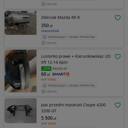
Ustroń
Zderzak Mazda RX 8
OBSE
350
zł
OGŁOSZENIE
SPRZEDAJĄCY: OSOBA PRYWATNA
Ustroń
Lusterko prawe + Kierunkowskaz i20
OBSE
lift 12-14 6pin
80
,00 zł
-25%
60
zł
KUP TERAZ
SPRZEDAJĄCY: OSOBA PRYWATNA
Ustroń
pas przedni maserati Coupe 4200
OBSE
3200 GT
5 500
zł
KUP TERAZ