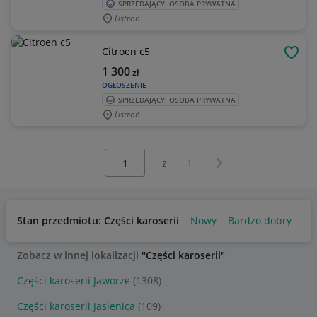
SPRZEDAJĄCY: OSOBA PRYWATNA
Ustroń
Citroen c5
OBSE
1 300
zł
OGŁOSZENIE
SPRZEDAJĄCY: OSOBA PRYWATNA
Ustroń
Wybierz stronę:
Następna strona
z
1
Stan przedmiotu: Części karoserii
Nowy
Bardzo dobry
Uż
Zobacz w innej lokalizacji
"Części karoserii"
Części karoserii Jaworze
(1308)
Części karoserii Jasienica
(109)