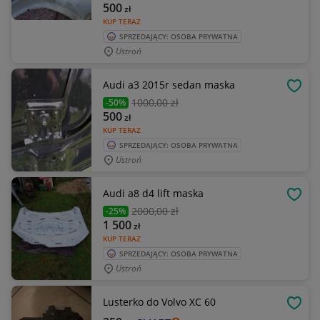
500
zł
KUP TERAZ
SPRZEDAJĄCY: OSOBA PRYWATNA
Ustroń
Audi a3 2015r sedan maska
OBSE
1000
,00 zł
-50%
500
zł
KUP TERAZ
SPRZEDAJĄCY: OSOBA PRYWATNA
Ustroń
Audi a8 d4 lift maska
OBSE
2000
,00 zł
-25%
1 500
zł
KUP TERAZ
SPRZEDAJĄCY: OSOBA PRYWATNA
Ustroń
Lusterko do Volvo XC 60
OBSE