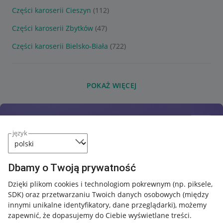
Części karoserii Cieszyn
(112)
Części karoserii Zbytków
(47)
Części karoserii Bielsko-Biała
(722)
POKAŻ WIĘCEJ
język
Dbamy o Twoją prywatność
Dzięki plikom cookies i technologiom pokrewnym
(np. piksele,
SDK)
oraz przetwarzaniu Twoich danych osobowych
(między
innymi unikalne identyfikatory, dane przeglądarki)
, możemy
zapewnić, że dopasujemy do Ciebie wyświetlane treści.