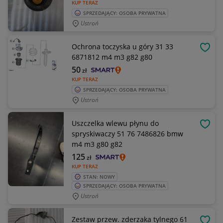
KUP TERAZ
SPRZEDAJĄCY: OSOBA PRYWATNA
Ustroń
Ochrona toczyska u góry 31 33
OBSE
6871812 m4 m3 g82 g80
50
zł
KUP TERAZ
SPRZEDAJĄCY: OSOBA PRYWATNA
Ustroń
Uszczelka wlewu płynu do
OBSE
spryskiwaczy 51 76 7486826 bmw
m4 m3 g80 g82
125
zł
KUP TERAZ
STAN: NOWY
SPRZEDAJĄCY: OSOBA PRYWATNA
Ustroń
Zestaw przew. zderzaka tylnego 61