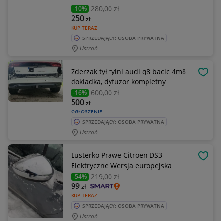
280
,00 zł
-10%
250
zł
KUP TERAZ
SPRZEDAJĄCY: OSOBA PRYWATNA
Ustroń
Zderzak tył tylni audi q8 bacic 4m8
OBSE
dokladka, dyfuzor kompletny
600
,00 zł
-16%
500
zł
OGŁOSZENIE
SPRZEDAJĄCY: OSOBA PRYWATNA
Ustroń
Lusterko Prawe Citroen DS3
OBSE
Elektryczne Wersja europejska
219
,00 zł
-54%
99
zł
KUP TERAZ
SPRZEDAJĄCY: OSOBA PRYWATNA
Ustroń