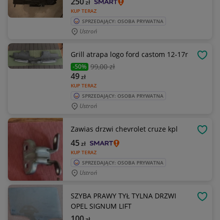
250
zł
KUP TERAZ
SPRZEDAJĄCY: OSOBA PRYWATNA
Ustroń
Grill atrapa logo ford castom 12-17r
OBSE
99
,00 zł
-50%
49
zł
KUP TERAZ
SPRZEDAJĄCY: OSOBA PRYWATNA
Ustroń
Zawias drzwi chevrolet cruze kpl
OBSE
45
zł
KUP TERAZ
SPRZEDAJĄCY: OSOBA PRYWATNA
Ustroń
SZYBA PRAWY TYŁ TYLNA DRZWI
OBSE
OPEL SIGNUM LIFT
100
zł