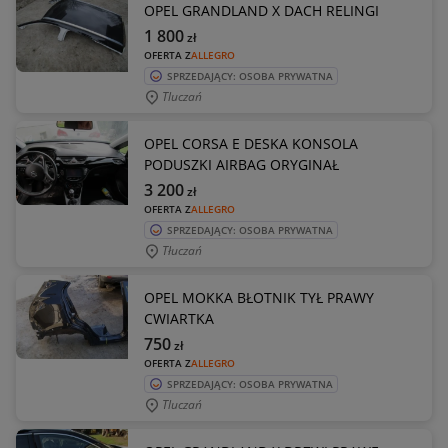
OPEL GRANDLAND X DACH RELINGI
1 800
zł
OFERTA Z
ALLEGRO
SPRZEDAJĄCY: OSOBA PRYWATNA
Tluczań
OPEL CORSA E DESKA KONSOLA
PODUSZKI AIRBAG ORYGINAŁ
3 200
zł
OFERTA Z
ALLEGRO
SPRZEDAJĄCY: OSOBA PRYWATNA
Tłuczań
OPEL MOKKA BŁOTNIK TYŁ PRAWY
CWIARTKA
750
zł
OFERTA Z
ALLEGRO
SPRZEDAJĄCY: OSOBA PRYWATNA
Tluczań