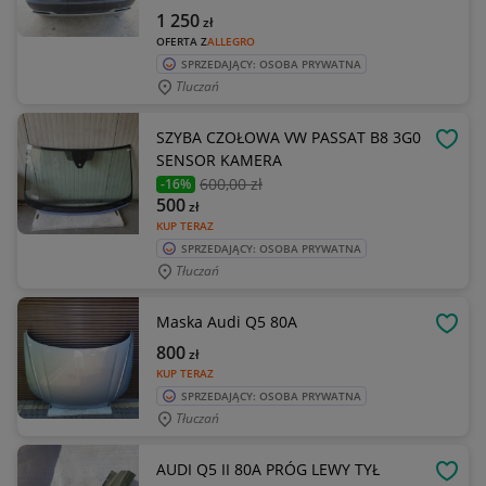
1 250
zł
OFERTA Z
ALLEGRO
SPRZEDAJĄCY: OSOBA PRYWATNA
Tluczań
SZYBA CZOŁOWA VW PASSAT B8 3G0
OBSE
SENSOR KAMERA
600
,00 zł
-16%
500
zł
KUP TERAZ
SPRZEDAJĄCY: OSOBA PRYWATNA
Tłuczań
Maska Audi Q5 80A
OBSE
800
zł
KUP TERAZ
SPRZEDAJĄCY: OSOBA PRYWATNA
Tłuczań
AUDI Q5 II 80A PRÓG LEWY TYŁ
OBSE