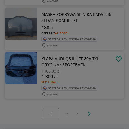
Tłuczań
MASKA POKRYWA SILNIKA BMW E46
SEDAN KOMBI LIFT
180
zł
OFERTA Z
ALLEGRO
SPRZEDAJĄCY: OSOBA PRYWATNA
Tłuczań
KLAPA AUDI Q5 II LIFT 80A TYŁ
OBSE
ORYGINAŁ SPORTBACK
1400
,00 zł
1 300
zł
KUP TERAZ
SPRZEDAJĄCY: OSOBA PRYWATNA
Tłuczań
Wybierz stronę:
Następna strona
z
3