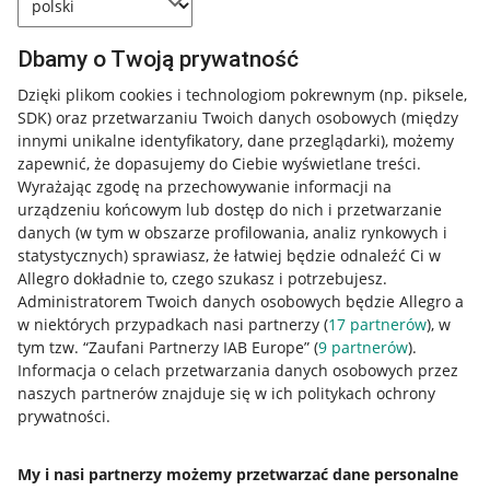
Dbamy o Twoją prywatność
Dzięki plikom cookies i technologiom pokrewnym
(np. piksele,
SDK)
oraz przetwarzaniu Twoich danych osobowych
(między
innymi unikalne identyfikatory, dane przeglądarki)
, możemy
zapewnić, że dopasujemy do Ciebie wyświetlane treści.
Wyrażając zgodę na przechowywanie informacji na
urządzeniu końcowym lub dostęp do nich i przetwarzanie
danych (w tym w obszarze profilowania, analiz rynkowych i
statystycznych) sprawiasz, że łatwiej będzie odnaleźć Ci w
Allegro dokładnie to, czego szukasz i potrzebujesz.
Administratorem Twoich danych osobowych będzie Allegro a
w niektórych przypadkach nasi partnerzy (
17
partnerów
), w
tym tzw. “Zaufani Partnerzy IAB Europe” (
9
partnerów
).
Przydatne informacje
Informacja o celach przetwarzania danych osobowych przez
naszych partnerów znajduje się w ich politykach ochrony
prywatności.
Jak to działa
Napisz do nas
My i nasi partnerzy możemy przetwarzać dane personalne