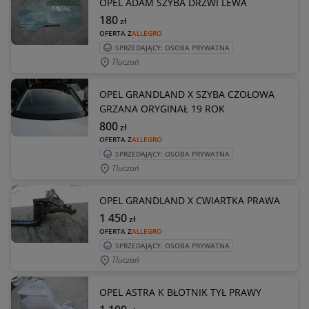
OPEL ADAM SZYBA DRZWI LEWA
180
zł
OFERTA Z
ALLEGRO
SPRZEDAJĄCY: OSOBA PRYWATNA
Tluczań
OPEL GRANDLAND X SZYBA CZOŁOWA
GRZANA ORYGINAŁ 19 ROK
800
zł
OFERTA Z
ALLEGRO
SPRZEDAJĄCY: OSOBA PRYWATNA
Tluczań
OPEL GRANDLAND X CWIARTKA PRAWA
1 450
zł
OFERTA Z
ALLEGRO
SPRZEDAJĄCY: OSOBA PRYWATNA
Tluczań
OPEL ASTRA K BŁOTNIK TYŁ PRAWY