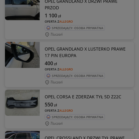
OPEL GRANDLAND X DRZWI PRAWE
PRZOD
1 100
zł
OFERTA Z
ALLEGRO
SPRZEDAJĄCY: OSOBA PRYWATNA
Tluczań
OPEL GRANDLAND X LUSTERKO PRAWE
17 PIN EUROPA
400
zł
OFERTA Z
ALLEGRO
SPRZEDAJĄCY: OSOBA PRYWATNA
Tluczań
OPEL CORSA E ZDERZAK TYŁ 5D Z22C
550
zł
OFERTA Z
ALLEGRO
SPRZEDAJĄCY: OSOBA PRYWATNA
Tluczań
OPEL CROSSLAND X DRZWI TYŁ PRAWE