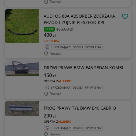
Tluczań
AUDI Q5 80A ABSORBER ZDERZAKA
OBSE
PRZÓD CZUJNIK PIESZEGO KPL
450
,00 zł
-11%
400
zł
KUP TERAZ
SPRZEDAJĄCY: OSOBA PRYWATNA
Tłuczań
DRZWI PRAWE BMW E46 SEDAN KOMBI
150
zł
OFERTA Z
ALLEGRO
SPRZEDAJĄCY: OSOBA PRYWATNA
Tłuczań
PROG PRAWY TYL BMW E46 CABRIO
200
zł
OFERTA Z
ALLEGRO
SPRZEDAJĄCY: OSOBA PRYWATNA
Tłuczań