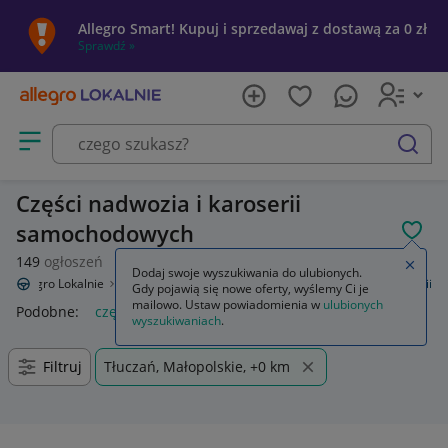
Allegro Smart! Kupuj i sprzedawaj z dostawą za 0 zł
Sprawdź »
Otwórz menu z kategoriami
szukaj
Części nadwozia i karoserii
samochodowych
POL
149
ogłoszeń
Zamkn
Dodaj swoje wyszukiwania do ulubionych.
Allegro Lokalnie
Motoryzacja
Części samochodowe
Części karoserii
Gdy pojawią się nowe oferty, wyślemy Ci je
mailowo. Ustaw powiadomienia w
ulubionych
Podobne:
części karoserii
wyszukiwaniach
.
Filtruj
Tłuczań, Małopolskie, +0 km