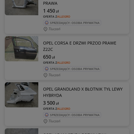
PRAWA
1 450
zł
OFERTA Z
ALLEGRO
SPRZEDAJĄCY: OSOBA PRYWATNA
Tluczań
OPEL CORSA E DRZWI PRZOD PRAWE
Z22C
650
zł
OFERTA Z
ALLEGRO
SPRZEDAJĄCY: OSOBA PRYWATNA
Tłuczań
OPEL GRANDLAND X BŁOTNIK TYŁ LEWY
HYBRYDA
3 500
zł
OFERTA Z
ALLEGRO
SPRZEDAJĄCY: OSOBA PRYWATNA
Tluczań