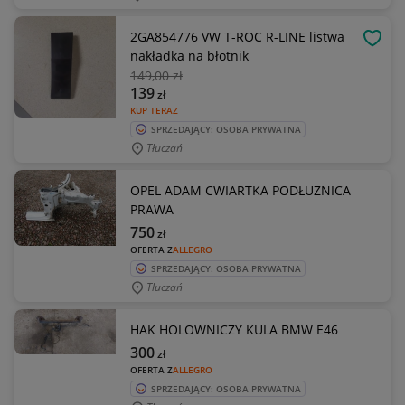
2GA854776 VW T-ROC R-LINE listwa
OBSE
nakładka na błotnik
149
,00 zł
139
zł
KUP TERAZ
SPRZEDAJĄCY: OSOBA PRYWATNA
Tłuczań
OPEL ADAM CWIARTKA PODŁUZNICA
PRAWA
750
zł
OFERTA Z
ALLEGRO
SPRZEDAJĄCY: OSOBA PRYWATNA
Tluczań
HAK HOLOWNICZY KULA BMW E46
300
zł
OFERTA Z
ALLEGRO
SPRZEDAJĄCY: OSOBA PRYWATNA