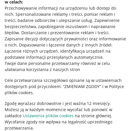
w celach:
Allegro Gadane dla sprzedających
Przechowywanie informacji na urządzeniu lub dostęp do
Allegro Gadane dla kupujących
nich
.
Spersonalizowane reklamy i treści, pomiar reklam i
treści, badanie odbiorców i ulepszanie usług
.
Zapewnienie
Mapa miejscowości
bezpieczeństwa, zapobieganie oszustwom i naprawianie
błędów
.
Dostarczanie i prezentowanie reklam i treści
.
Informacje prawne
Zapisanie decyzji dotyczących prywatności oraz informowanie
o nich
.
Dopasowanie i łączenie danych z innych źródeł
.
Regulamin
Łączenie różnych urządzeń
.
Identyfikacja urządzeń na
podstawie informacji przesyłanych automatycznie
.
Polityka plików "cookies"
Twoje dane personalne przetwarzamy również w celu
ułatwiania korzystania z naszych stron
Ustawienia plików "cookies"
Cele przetwarzania szczegółowo opisane są w ustawieniach
Udostępnianie lokalizacji
dostępnych pod przyciskiem: “ZMIENIAM ZGODY” i w Polityce
Informacje dla Aktu o Usługach Cyfrowych
plików cookies.
Zgodę wyrażasz dobrowolnie i jest ważna 12 miesięcy.
Pobierz aplikację
Możesz ją w każdym momencie wycofać lub ponowić w
zakładce
Ustawienia plików cookies
na stronie głównej.
Wycofanie zgody nie wpływa na legalność uprzedniego
przetwarzania.