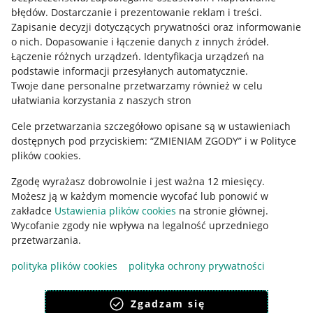
błędów
.
Dostarczanie i prezentowanie reklam i treści
.
Informacje prawne
Zapisanie decyzji dotyczących prywatności oraz informowanie
o nich
.
Dopasowanie i łączenie danych z innych źródeł
.
Regulamin
Łączenie różnych urządzeń
.
Identyfikacja urządzeń na
podstawie informacji przesyłanych automatycznie
.
Polityka plików "cookies"
Twoje dane personalne przetwarzamy również w celu
ułatwiania korzystania z naszych stron
Ustawienia plików "cookies"
Cele przetwarzania szczegółowo opisane są w ustawieniach
Udostępnianie lokalizacji
dostępnych pod przyciskiem: “ZMIENIAM ZGODY” i w Polityce
Informacje dla Aktu o Usługach Cyfrowych
plików cookies.
Zgodę wyrażasz dobrowolnie i jest ważna 12 miesięcy.
Pobierz aplikację
Możesz ją w każdym momencie wycofać lub ponowić w
zakładce
Ustawienia plików cookies
na stronie głównej.
Wycofanie zgody nie wpływa na legalność uprzedniego
przetwarzania.
polityka plików cookies
polityka ochrony prywatności
Zgadzam się