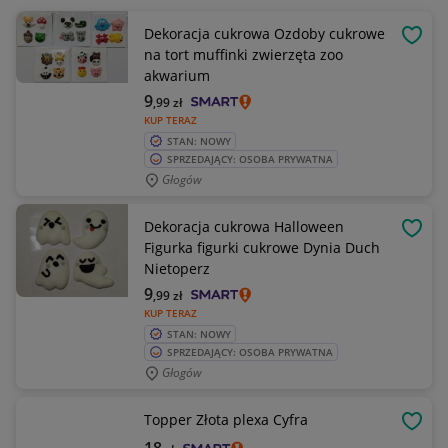
Dekoracja cukrowa Ozdoby cukrowe
OBSE
na tort muffinki zwierzęta zoo
akwarium
9
,99
zł
KUP TERAZ
STAN: NOWY
SPRZEDAJĄCY: OSOBA PRYWATNA
Głogów
Dekoracja cukrowa Halloween
OBSE
Figurka figurki cukrowe Dynia Duch
Nietoperz
9
,99
zł
KUP TERAZ
STAN: NOWY
SPRZEDAJĄCY: OSOBA PRYWATNA
Głogów
Topper Złota plexa Cyfra
OBSE