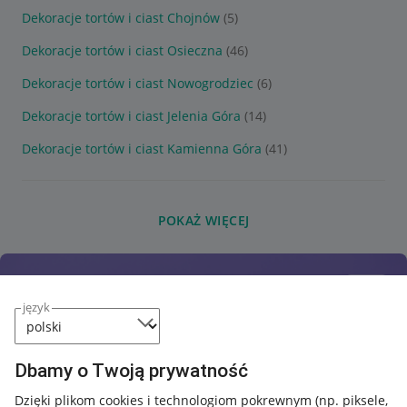
Dekoracje tortów i ciast Chojnów
(5)
Dekoracje tortów i ciast Osieczna
(46)
Dekoracje tortów i ciast Nowogrodziec
(6)
Dekoracje tortów i ciast Jelenia Góra
(14)
Dekoracje tortów i ciast Kamienna Góra
(41)
POKAŻ WIĘCEJ
język
Dbamy o Twoją prywatność
Dzięki plikom cookies i technologiom pokrewnym
(np. piksele,