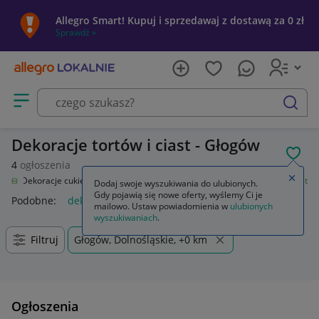
Allegro Smart! Kupuj i sprzedawaj z dostawą za 0 zł
Sprawdź »
Otwórz menu z kategoriami
szukaj
Dekoracje tortów i ciast - Głogów
POL
4
ogłoszenia
Zamkn
cze
Dekoracje cukiernicze i produkty do pieczenia
Dekoracje tortów i ciast
Dodaj swoje wyszukiwania do ulubionych.
Gdy pojawią się nowe oferty, wyślemy Ci je
Podobne:
dekoracje tortów i ciast
mailowo. Ustaw powiadomienia w
ulubionych
wyszukiwaniach
.
Filtruj
Głogów, Dolnośląskie, +0 km
Ogłoszenia