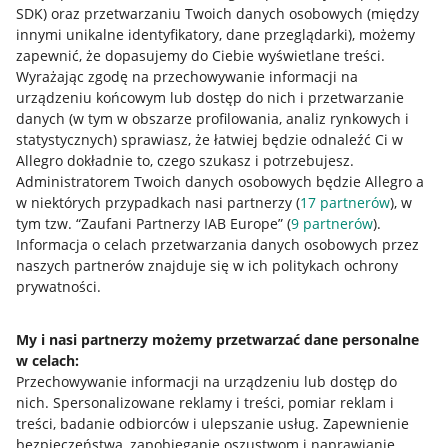
SDK)
oraz przetwarzaniu Twoich danych osobowych
(między
innymi unikalne identyfikatory, dane przeglądarki)
, możemy
zapewnić, że dopasujemy do Ciebie wyświetlane treści.
Wyrażając zgodę na przechowywanie informacji na
urządzeniu końcowym lub dostęp do nich i przetwarzanie
danych (w tym w obszarze profilowania, analiz rynkowych i
statystycznych) sprawiasz, że łatwiej będzie odnaleźć Ci w
Allegro dokładnie to, czego szukasz i potrzebujesz.
Administratorem Twoich danych osobowych będzie Allegro a
w niektórych przypadkach nasi partnerzy (
17
partnerów
), w
tym tzw. “Zaufani Partnerzy IAB Europe” (
9
partnerów
).
Przydatne informacje
Informacja o celach przetwarzania danych osobowych przez
naszych partnerów znajduje się w ich politykach ochrony
prywatności.
Jak to działa
Napisz do nas
My i nasi partnerzy możemy przetwarzać dane personalne
w celach:
Allegro Gadane dla sprzedających
Przechowywanie informacji na urządzeniu lub dostęp do
Allegro Gadane dla kupujących
nich
.
Spersonalizowane reklamy i treści, pomiar reklam i
treści, badanie odbiorców i ulepszanie usług
.
Zapewnienie
Mapa miejscowości
bezpieczeństwa, zapobieganie oszustwom i naprawianie