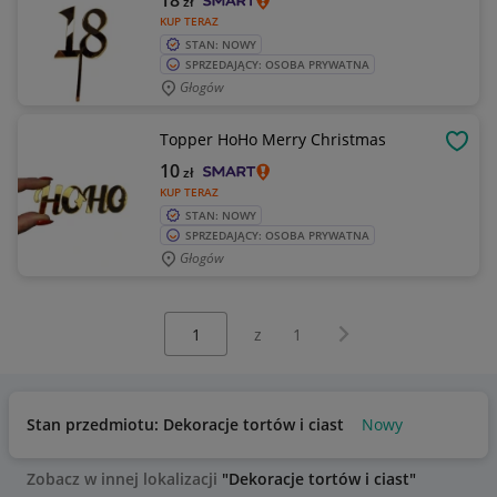
18
zł
KUP TERAZ
STAN: NOWY
SPRZEDAJĄCY: OSOBA PRYWATNA
Głogów
Topper HoHo Merry Christmas
OBSE
10
zł
KUP TERAZ
STAN: NOWY
SPRZEDAJĄCY: OSOBA PRYWATNA
Głogów
Wybierz stronę:
Następna strona
z
1
Stan przedmiotu: Dekoracje tortów i ciast
Nowy
Zobacz w innej lokalizacji
"Dekoracje tortów i ciast"