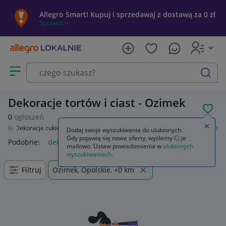
Allegro Smart! Kupuj i sprzedawaj z dostawą za 0 zł
Sprawdź »
Otwórz menu z kategoriami
szukaj
Dekoracje tortów i ciast - Ozimek
POL
0
ogłoszeń
Zamkn
cze
Dekoracje cukiernicze i produkty do pieczenia
Dekoracje tortów i ciast
Dodaj swoje wyszukiwania do ulubionych.
Gdy pojawią się nowe oferty, wyślemy Ci je
Podobne:
dekoracje tortów i ciast
mailowo. Ustaw powiadomienia w
ulubionych
wyszukiwaniach
.
Filtruj
Ozimek, Opolskie, +0 km