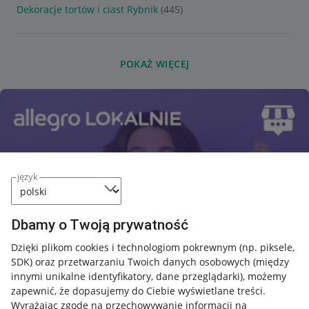
Dekoracje tortów i ciast Rybnik
(445)
POKAŻ WIĘCEJ
język
Dbamy o Twoją prywatność
Dzięki plikom cookies i technologiom pokrewnym
(np. piksele,
SDK)
oraz przetwarzaniu Twoich danych osobowych
(między
innymi unikalne identyfikatory, dane przeglądarki)
, możemy
zapewnić, że dopasujemy do Ciebie wyświetlane treści.
Wyrażając zgodę na przechowywanie informacji na