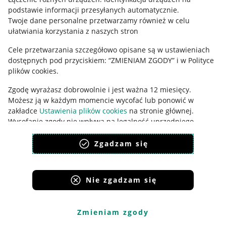
podstawie informacji przesyłanych automatycznie
.
Udostępnianie lokalizacji
Twoje dane personalne przetwarzamy również w celu
ułatwiania korzystania z naszych stron
Informacje dla Aktu o Usługach Cyfrowych
Cele przetwarzania szczegółowo opisane są w ustawieniach
Pobierz aplikację
dostępnych pod przyciskiem: “ZMIENIAM ZGODY” i w Polityce
plików cookies.
Zgodę wyrażasz dobrowolnie i jest ważna 12 miesięcy.
Możesz ją w każdym momencie wycofać lub ponowić w
zakładce
Ustawienia plików cookies
na stronie głównej.
Wycofanie zgody nie wpływa na legalność uprzedniego
przetwarzania.
Zgadzam się
polityka plików cookies
polityka ochrony prywatności
Nie zgadzam się
Korzystanie z serwisu oznacza akceptację
regulaminu
.
Zmieniam zgody