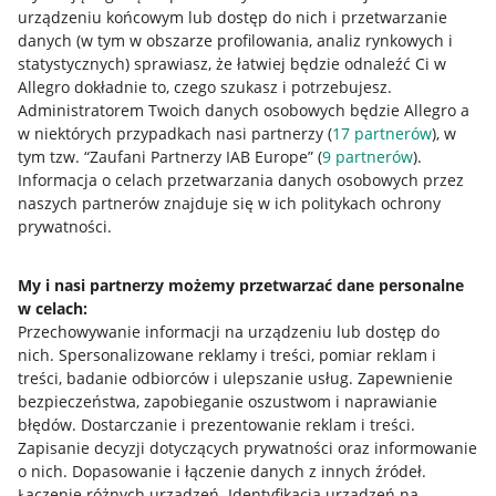
urządzeniu końcowym lub dostęp do nich i przetwarzanie
danych (w tym w obszarze profilowania, analiz rynkowych i
statystycznych) sprawiasz, że łatwiej będzie odnaleźć Ci w
Allegro dokładnie to, czego szukasz i potrzebujesz.
Przydatne informacje
Administratorem Twoich danych osobowych będzie Allegro a
w niektórych przypadkach nasi partnerzy (
17
partnerów
), w
Jak to działa
tym tzw. “Zaufani Partnerzy IAB Europe” (
9
partnerów
).
Informacja o celach przetwarzania danych osobowych przez
Napisz do nas
naszych partnerów znajduje się w ich politykach ochrony
prywatności.
Allegro Gadane dla sprzedających
Allegro Gadane dla kupujących
My i nasi partnerzy możemy przetwarzać dane personalne
w celach:
Mapa miejscowości
Przechowywanie informacji na urządzeniu lub dostęp do
nich
.
Spersonalizowane reklamy i treści, pomiar reklam i
Informacje prawne
treści, badanie odbiorców i ulepszanie usług
.
Zapewnienie
bezpieczeństwa, zapobieganie oszustwom i naprawianie
Regulamin
błędów
.
Dostarczanie i prezentowanie reklam i treści
.
Zapisanie decyzji dotyczących prywatności oraz informowanie
Polityka plików "cookies"
o nich
.
Dopasowanie i łączenie danych z innych źródeł
.
Ustawienia plików "cookies"
Łączenie różnych urządzeń
.
Identyfikacja urządzeń na