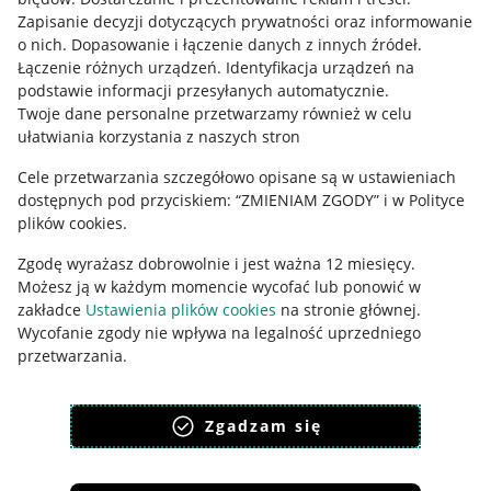
Zapisanie decyzji dotyczących prywatności oraz informowanie
Regulamin
o nich
.
Dopasowanie i łączenie danych z innych źródeł
.
Łączenie różnych urządzeń
.
Identyfikacja urządzeń na
Polityka plików "cookies"
podstawie informacji przesyłanych automatycznie
.
Ustawienia plików "cookies"
Twoje dane personalne przetwarzamy również w celu
ułatwiania korzystania z naszych stron
Udostępnianie lokalizacji
Cele przetwarzania szczegółowo opisane są w ustawieniach
Informacje dla Aktu o Usługach Cyfrowych
dostępnych pod przyciskiem: “ZMIENIAM ZGODY” i w Polityce
plików cookies.
Pobierz aplikację
Zgodę wyrażasz dobrowolnie i jest ważna 12 miesięcy.
Możesz ją w każdym momencie wycofać lub ponowić w
zakładce
Ustawienia plików cookies
na stronie głównej.
Wycofanie zgody nie wpływa na legalność uprzedniego
przetwarzania.
polityka plików cookies
polityka ochrony prywatności
Zgadzam się