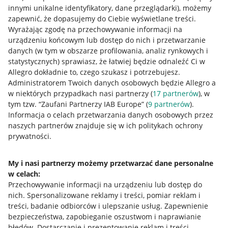
innymi unikalne identyfikatory, dane przeglądarki)
, możemy
zapewnić, że dopasujemy do Ciebie wyświetlane treści.
Wyrażając zgodę na przechowywanie informacji na
urządzeniu końcowym lub dostęp do nich i przetwarzanie
danych (w tym w obszarze profilowania, analiz rynkowych i
statystycznych) sprawiasz, że łatwiej będzie odnaleźć Ci w
Allegro dokładnie to, czego szukasz i potrzebujesz.
Administratorem Twoich danych osobowych będzie Allegro a
Nawigacja
w niektórych przypadkach nasi partnerzy (
17
partnerów
), w
Przydatne informacje
tym tzw. “Zaufani Partnerzy IAB Europe” (
9
partnerów
).
Informacja o celach przetwarzania danych osobowych przez
Jak to działa
naszych partnerów znajduje się w ich politykach ochrony
prywatności.
Napisz do nas
Allegro Gadane dla sprzedających
My i nasi partnerzy możemy przetwarzać dane personalne
w celach:
Allegro Gadane dla kupujących
Przechowywanie informacji na urządzeniu lub dostęp do
nich
.
Spersonalizowane reklamy i treści, pomiar reklam i
Mapa miejscowości
treści, badanie odbiorców i ulepszanie usług
.
Zapewnienie
bezpieczeństwa, zapobieganie oszustwom i naprawianie
Informacje prawne
błędów
.
Dostarczanie i prezentowanie reklam i treści
.