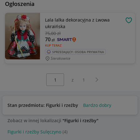
Ogłoszenia
Lala lalka dekoracyjna z Lwowa
OBSE
ukraińska
75
,00 zł
70
zł
KUP TERAZ
SPRZEDAJĄCY: OSOBA PRYWATNA
Sierakowice
Wybierz stronę:
Następna strona
z
1
Stan przedmiotu: Figurki i rzeźby
Bardzo dobry
Zobacz w innej lokalizacji
"Figurki i rzeźby"
Figurki i rzeźby Sulęczyno
(4)