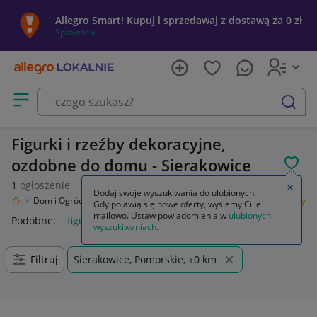
Allegro Smart! Kupuj i sprzedawaj z dostawą za 0 zł
Sprawdź »
Otwórz menu z kategoriami
szukaj
Figurki i rzeźby dekoracyjne,
ozdobne do domu - Sierakowice
POL
1
ogłoszenie
Zamkn
Dodaj swoje wyszukiwania do ulubionych.
kalnie
Dom i Ogród
Wyposażenie
Dekoracje i ozdoby
Figurki i rzeźby
Gdy pojawią się nowe oferty, wyślemy Ci je
mailowo. Ustaw powiadomienia w
ulubionych
Podobne:
figurki i rzeźby
figurki i rzeźby do ogrodu
wyszukiwaniach
.
Filtruj
Sierakowice, Pomorskie, +0 km