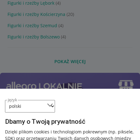
Figurki i rzeźby Lębork
(4)
Figurki i rzeźby Kościerzyna
(20)
Figurki i rzeźby Szemud
(4)
Figurki i rzeźby Bolszewo
(4)
POKAŻ WIĘCEJ
język
Dbamy o Twoją prywatność
Dzięki plikom cookies i technologiom pokrewnym
(np. piksele,
SDK)
oraz przetwarzaniu Twoich danych osobowych
(między