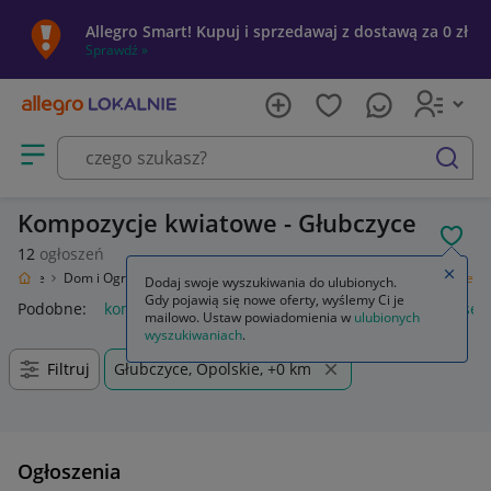
Allegro Smart! Kupuj i sprzedawaj z dostawą za 0 zł
Sprawdź »
Otwórz menu z kategoriami
szukaj
Kompozycje kwiatowe - Głubczyce
POL
12
ogłoszeń
Zamkn
Lokalnie
Dom i Ogród
Wyposażenie
Florystyka
Kompozycje kwiatowe
Dodaj swoje wyszukiwania do ulubionych.
Gdy pojawią się nowe oferty, wyślemy Ci je
Podobne:
kompozycje kwiatowe
kompozycje kwiatowe wesel
mailowo. Ustaw powiadomienia w
ulubionych
wyszukiwaniach
.
Filtruj
Głubczyce, Opolskie, +0 km
Ogłoszenia