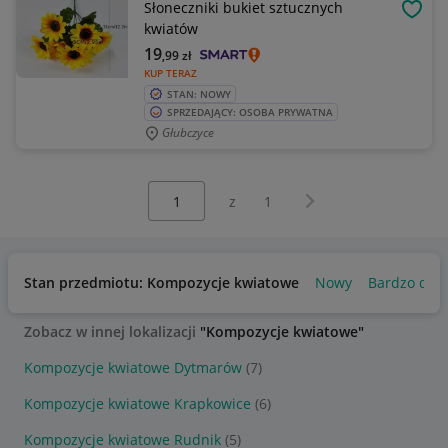
Słoneczniki bukiet sztucznych
OBSE
kwiatów
19
,99
zł
KUP TERAZ
STAN: NOWY
SPRZEDAJĄCY: OSOBA PRYWATNA
Głubczyce
Wybierz stronę:
Następna strona
z
1
Stan przedmiotu: Kompozycje kwiatowe
Nowy
Bardzo dob
Zobacz w innej lokalizacji
"Kompozycje kwiatowe"
Kompozycje kwiatowe Dytmarów
(7)
Kompozycje kwiatowe Krapkowice
(6)
Kompozycje kwiatowe Rudnik
(5)