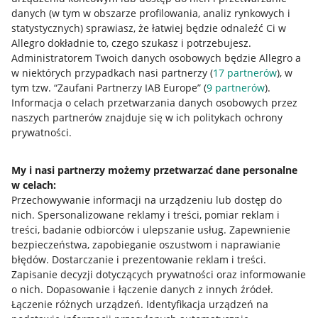
danych (w tym w obszarze profilowania, analiz rynkowych i
statystycznych) sprawiasz, że łatwiej będzie odnaleźć Ci w
Allegro dokładnie to, czego szukasz i potrzebujesz.
Administratorem Twoich danych osobowych będzie Allegro a
w niektórych przypadkach nasi partnerzy (
17
partnerów
), w
tym tzw. “Zaufani Partnerzy IAB Europe” (
9
partnerów
).
Przydatne informacje
Informacja o celach przetwarzania danych osobowych przez
naszych partnerów znajduje się w ich politykach ochrony
prywatności.
Jak to działa
Napisz do nas
My i nasi partnerzy możemy przetwarzać dane personalne
w celach:
Allegro Gadane dla sprzedających
Przechowywanie informacji na urządzeniu lub dostęp do
Allegro Gadane dla kupujących
nich
.
Spersonalizowane reklamy i treści, pomiar reklam i
treści, badanie odbiorców i ulepszanie usług
.
Zapewnienie
Mapa miejscowości
bezpieczeństwa, zapobieganie oszustwom i naprawianie
błędów
.
Dostarczanie i prezentowanie reklam i treści
.
Informacje prawne
Zapisanie decyzji dotyczących prywatności oraz informowanie
o nich
.
Dopasowanie i łączenie danych z innych źródeł
.
Regulamin
Łączenie różnych urządzeń
.
Identyfikacja urządzeń na