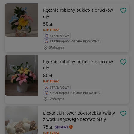
Ręcznie robiony bukiet- z drucików
OBSE
diy
50
zł
KUP TERAZ
STAN: NOWY
SPRZEDAJĄCY: OSOBA PRYWATNA
Głubczyce
Ręcznie robiony bukiet- z drucików
OBSE
diy
80
zł
KUP TERAZ
STAN: NOWY
SPRZEDAJĄCY: OSOBA PRYWATNA
Głubczyce
Elegancki Flower Box torebka kwiaty
OBSE
z wosku sojowego beżowo biały
75
zł
KUP TERAZ