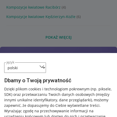
Kompozycje kwiatowe Racibórz
(4)
Kompozycje kwiatowe Kędzierzyn-Koźle
(6)
POKAŻ WIĘCEJ
język
Dbamy o Twoją prywatność
Dzięki plikom cookies i technologiom pokrewnym
(np. piksele,
SDK)
oraz przetwarzaniu Twoich danych osobowych
(między
innymi unikalne identyfikatory, dane przeglądarki)
, możemy
zapewnić, że dopasujemy do Ciebie wyświetlane treści.
Wyrażając zgodę na przechowywanie informacji na
urządzeniu końcowym lub dostęp do nich i przetwarzanie