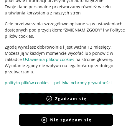
podstawie informacji przesyłanych automatycznie
.
Polityka plików "cookies"
Twoje dane personalne przetwarzamy również w celu
ułatwiania korzystania z naszych stron
Ustawienia plików "cookies"
Cele przetwarzania szczegółowo opisane są w ustawieniach
Udostępnianie lokalizacji
dostępnych pod przyciskiem: “ZMIENIAM ZGODY” i w Polityce
Informacje dla Aktu o Usługach Cyfrowych
plików cookies.
Zgodę wyrażasz dobrowolnie i jest ważna 12 miesięcy.
Pobierz aplikację
Możesz ją w każdym momencie wycofać lub ponowić w
zakładce
Ustawienia plików cookies
na stronie głównej.
Wycofanie zgody nie wpływa na legalność uprzedniego
przetwarzania.
polityka plików cookies
polityka ochrony prywatności
Zgadzam się
Nie zgadzam się
Korzystanie z serwisu oznacza akceptację
regulaminu
.