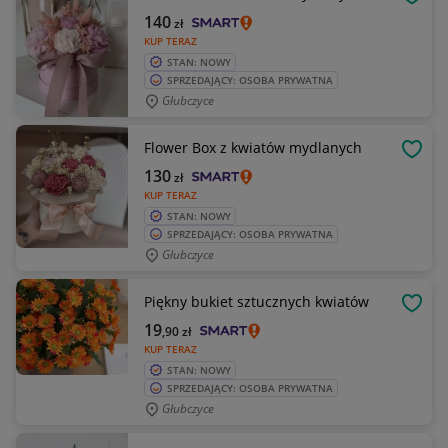
OBSE
140
zł
KUP TERAZ
STAN: NOWY
SPRZEDAJĄCY: OSOBA PRYWATNA
Głubczyce
Flower Box z kwiatów mydlanych
OBSE
130
zł
KUP TERAZ
STAN: NOWY
SPRZEDAJĄCY: OSOBA PRYWATNA
Głubczyce
Piękny bukiet sztucznych kwiatów
OBSE
19
,90
zł
KUP TERAZ
STAN: NOWY
SPRZEDAJĄCY: OSOBA PRYWATNA
Głubczyce