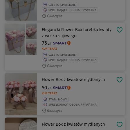
CZĘSTO SPRZEDAJE
SPRZEDAJĄCY: OSOBA PRYWATNA
Głubczyce
Elegancki Flower Box torebka kwiaty
OBSE
z wosku sojowego
75
zł
KUP TERAZ
CZĘSTO SPRZEDAJE
SPRZEDAJĄCY: OSOBA PRYWATNA
Głubczyce
Flower Box z kwiatów mydlanych
OBSE
50
zł
KUP TERAZ
STAN: NOWY
SPRZEDAJĄCY: OSOBA PRYWATNA
Głubczyce
Flower Box z kwiatów mydlanych
OBSE