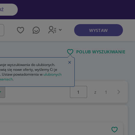
DŹ
WYSTAW
kaj
POLUB WYSZUKIWANIE
Zamknij wskazówkę
oje wyszukiwania do ulubionych.
wią się nowe oferty, wyślemy Ci je
. Ustaw powiadomienia w
ulubionych
waniach
.
Wybierz stronę:
Następna 
z
1
OBSERWU