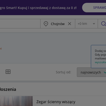
SPRAW
egro Smart! Kupuj i sprzedawaj z dostawą za 0 zł
Miasto
Wyczyść frazę
+
0
km
Odległość
szu
ki
Dodaj sw
Gdy poja
mailowo
wyszuki
k listy
Widok siatki
Sortuj od:
łoszenia
Zegar ścienny wiszący