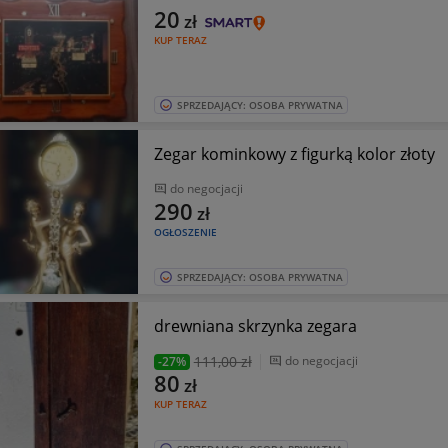
20
zł
KUP TERAZ
SPRZEDAJĄCY: OSOBA PRYWATNA
Zegar kominkowy z figurką kolor złoty
do negocjacji
290
zł
OGŁOSZENIE
SPRZEDAJĄCY: OSOBA PRYWATNA
drewniana skrzynka zegara
111
,00 zł
do negocjacji
-27%
80
zł
KUP TERAZ