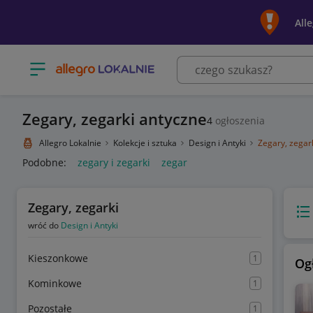
All
Otwórz menu z kategoriami
Zegary, zegarki antyczne
4
ogłoszenia
Allegro Lokalnie
Kolekcje i sztuka
Design i Antyki
Zegary, zegar
Podobne:
zegary i zegarki
zegar
Zegary, zegarki
Wido
wróć do
Design i Antyki
Kieszonkowe
1
Og
Kominkowe
1
Pozostałe
1