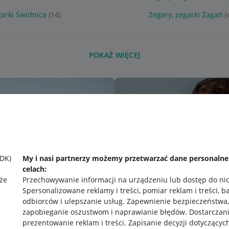
garki Świdnica
(14)
Zegary, zegarki Żagań
(
POKAŻ WIĘCEJ
SDK)
My i nasi partnerzy możemy przetwarzać dane personaln
celach:
że
Przechowywanie informacji na urządzeniu lub dostęp do ni
Spersonalizowane reklamy i treści, pomiar reklam i treści, b
odbiorców i ulepszanie usług
.
Zapewnienie bezpieczeństwa,
zapobieganie oszustwom i naprawianie błędów
.
Dostarczani
prezentowanie reklam i treści
.
Zapisanie decyzji dotyczącyc