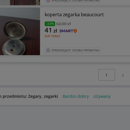
SPRZEDAJĄCY: OSOBA PRYWATNA
koperta zegarka beaucourt
62
,00 zł
-33%
41
zł
KUP TERAZ
SPRZEDAJĄCY: OSOBA PRYWATNA
Wybierz stronę:
n przedmiotu: Zegary, zegarki
Bardzo dobry
Używany