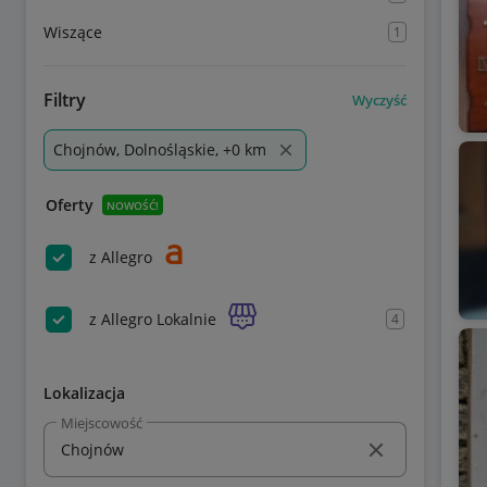
Wiszące
1
Filtry
Wyczyść
Chojnów, Dolnośląskie, +0 km
Oferty
NOWOŚĆ!
z Allegro
z Allegro Lokalnie
4
Lokalizacja
Miejscowość