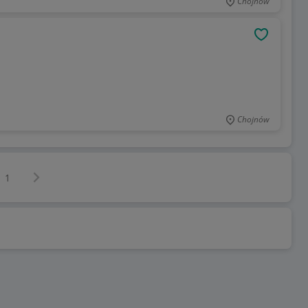
Chojnów
OBSERWU
Chojnów
Następna strona
z
1