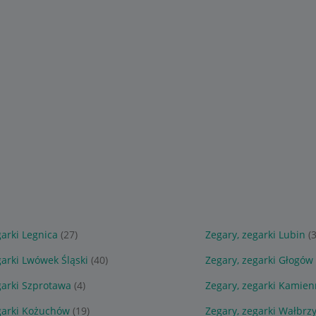
garki Legnica
(27)
Zegary, zegarki Lubin
(
garki Lwówek Śląski
(40)
Zegary, zegarki Głogów
garki Szprotawa
(4)
Zegary, zegarki Kamie
garki Kożuchów
(19)
Zegary, zegarki Wałbrz