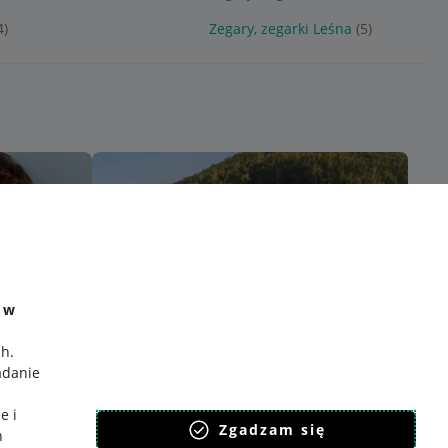
4)
Zegary, zegarki Leśna
(5)
e w
ch
.
adanie
e i
Zgadzam się
h