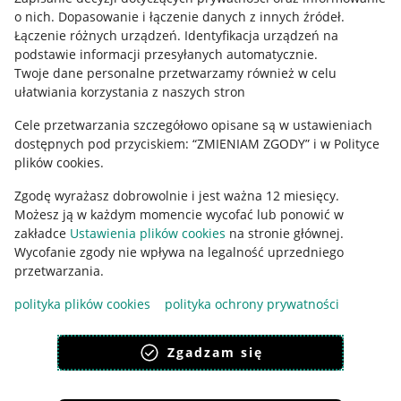
o nich
.
Dopasowanie i łączenie danych z innych źródeł
.
Regulamin
Łączenie różnych urządzeń
.
Identyfikacja urządzeń na
podstawie informacji przesyłanych automatycznie
.
Polityka plików "cookies"
Twoje dane personalne przetwarzamy również w celu
ułatwiania korzystania z naszych stron
Ustawienia plików "cookies"
Cele przetwarzania szczegółowo opisane są w ustawieniach
Udostępnianie lokalizacji
dostępnych pod przyciskiem: “ZMIENIAM ZGODY” i w Polityce
Informacje dla Aktu o Usługach Cyfrowych
plików cookies.
Zgodę wyrażasz dobrowolnie i jest ważna 12 miesięcy.
Pobierz aplikację
Możesz ją w każdym momencie wycofać lub ponowić w
zakładce
Ustawienia plików cookies
na stronie głównej.
Wycofanie zgody nie wpływa na legalność uprzedniego
przetwarzania.
polityka plików cookies
polityka ochrony prywatności
Zgadzam się