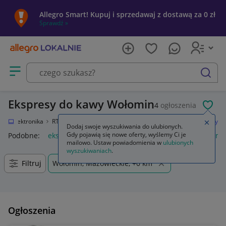
Allegro Smart! Kupuj i sprzedawaj z dostawą za 0 zł
Sprawdź »
Otwórz menu z kategoriami
szukaj
Ekspresy do kawy Wołomin
4
ogłoszenia
POL
ie
Elektronika
RTV i AGD
AGD drobne
Do kuchni
Ekspresy do kawy
Zamkn
Dodaj swoje wyszukiwania do ulubionych.
Gdy pojawią się nowe oferty, wyślemy Ci je
Podobne:
ekspres do kawy
ekspres do kawy z młynkiem
ma
mailowo. Ustaw powiadomienia w
ulubionych
wyszukiwaniach
.
Filtruj
Wołomin, Mazowieckie, +0 km
Ogłoszenia