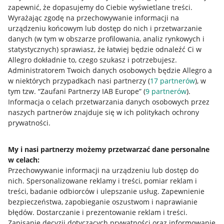
zapewnić, że dopasujemy do Ciebie wyświetlane treści.
Wyrażając zgodę na przechowywanie informacji na
urządzeniu końcowym lub dostęp do nich i przetwarzanie
danych (w tym w obszarze profilowania, analiz rynkowych i
statystycznych) sprawiasz, że łatwiej będzie odnaleźć Ci w
Allegro dokładnie to, czego szukasz i potrzebujesz.
Administratorem Twoich danych osobowych będzie Allegro a
w niektórych przypadkach nasi partnerzy (
17
partnerów
), w
tym tzw. “Zaufani Partnerzy IAB Europe” (
9
partnerów
).
Przydatne informacje
Informacja o celach przetwarzania danych osobowych przez
naszych partnerów znajduje się w ich politykach ochrony
prywatności.
Jak to działa
Napisz do nas
My i nasi partnerzy możemy przetwarzać dane personalne
w celach:
Allegro Gadane dla sprzedających
Przechowywanie informacji na urządzeniu lub dostęp do
Allegro Gadane dla kupujących
nich
.
Spersonalizowane reklamy i treści, pomiar reklam i
treści, badanie odbiorców i ulepszanie usług
.
Zapewnienie
Mapa miejscowości
bezpieczeństwa, zapobieganie oszustwom i naprawianie
błędów
.
Dostarczanie i prezentowanie reklam i treści
.
Informacje prawne
Zapisanie decyzji dotyczących prywatności oraz informowanie