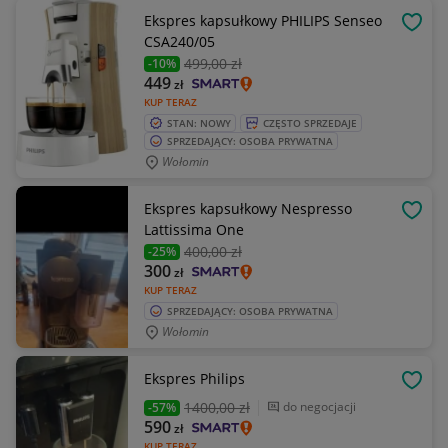
Ekspres kapsułkowy PHILIPS Senseo
OBSE
CSA240/05
499
,00 zł
-10%
449
zł
KUP TERAZ
STAN: NOWY
CZĘSTO SPRZEDAJE
SPRZEDAJĄCY: OSOBA PRYWATNA
Wołomin
Ekspres kapsułkowy Nespresso
OBSE
Lattissima One
400
,00 zł
-25%
300
zł
KUP TERAZ
SPRZEDAJĄCY: OSOBA PRYWATNA
Wołomin
Ekspres Philips
OBSE
1400
,00 zł
do negocjacji
-57%
590
zł
KUP TERAZ