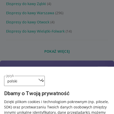
Ekspresy do kawy Ząbki
(4)
Ekspresy do kawy Warszawa
(296)
Ekspresy do kawy Otwock
(4)
Ekspresy do kawy Wielątki-Folwark
(14)
POKAŻ WIĘCEJ
język
Dbamy o Twoją prywatność
Dzięki plikom cookies i technologiom pokrewnym
(np. piksele,
SDK)
oraz przetwarzaniu Twoich danych osobowych
(między
innymi unikalne identyfikatory, dane przeglądarki)
, możemy