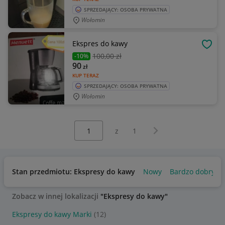
SPRZEDAJĄCY: OSOBA PRYWATNA
Wołomin
Ekspres do kawy
OBSE
100
,00 zł
-10%
90
zł
KUP TERAZ
SPRZEDAJĄCY: OSOBA PRYWATNA
Wołomin
Wybierz stronę:
Następna strona
z
1
Stan przedmiotu: Ekspresy do kawy
Nowy
Bardzo dobry
Zobacz w innej lokalizacji
"Ekspresy do kawy"
Ekspresy do kawy Marki
(12)