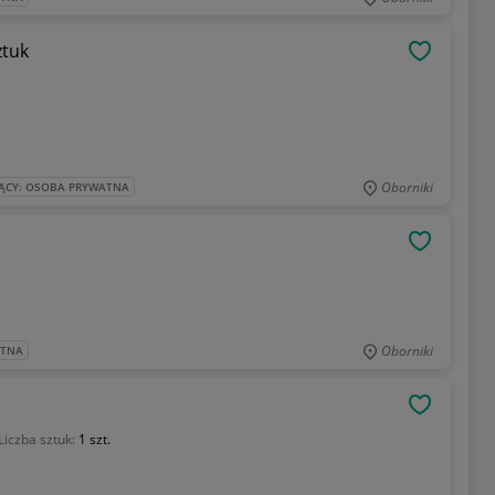
ztuk
OBSERWU
Oborniki
ĄCY: OSOBA PRYWATNA
OBSERWU
Oborniki
ATNA
OBSERWU
Liczba sztuk:
1 szt.