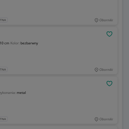
Oborniki
ATNA
OBSERWU
10 cm
Kolor:
bezbarwny
Oborniki
ATNA
OBSERWU
wykonania:
metal
Oborniki
ATNA