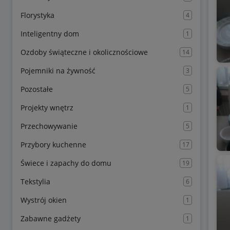
Florystyka
4
Inteligentny dom
1
Ozdoby świąteczne i okolicznościowe
14
Pojemniki na żywność
3
Pozostałe
5
Projekty wnętrz
1
Przechowywanie
5
Przybory kuchenne
17
Świece i zapachy do domu
19
Tekstylia
6
Wystrój okien
1
Zabawne gadżety
1