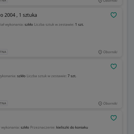
Oborniki
ATNA
o 2004 , 1 sztuka
OBSERWU
iał wykonania:
szkło
Liczba sztuk w zestawie:
1 szt.
Oborniki
ATNA
OBSERWU
wykonania:
szkło
Liczba sztuk w zestawie:
7 szt.
Oborniki
ATNA
OBSERWU
ł wykonania:
szkło
Przeznaczenie:
kieliszki do koniaku