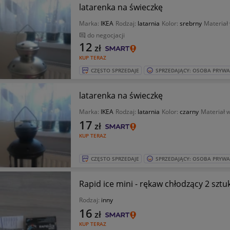
latarenka na świeczkę
Marka:
IKEA
Rodzaj:
latarnia
Kolor:
srebrny
Materiał
do negocjacji
12
zł
KUP TERAZ
CZĘSTO SPRZEDAJE
SPRZEDAJĄCY: OSOBA PRYW
latarenka na świeczkę
Marka:
IKEA
Rodzaj:
latarnia
Kolor:
czarny
Materiał 
17
zł
KUP TERAZ
CZĘSTO SPRZEDAJE
SPRZEDAJĄCY: OSOBA PRYW
Rapid ice mini - rękaw chłodzący 2 sztu
Rodzaj:
inny
16
zł
KUP TERAZ