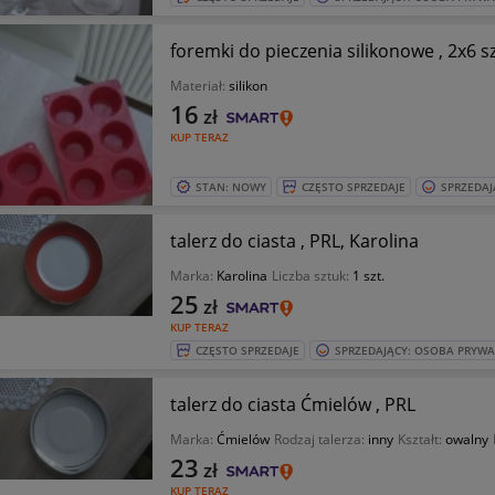
foremki do pieczenia silikonowe , 2x6 s
Materiał:
silikon
16
zł
KUP TERAZ
STAN: NOWY
CZĘSTO SPRZEDAJE
SPRZEDAJ
talerz do ciasta , PRL, Karolina
Marka:
Karolina
Liczba sztuk:
1 szt.
25
zł
KUP TERAZ
CZĘSTO SPRZEDAJE
SPRZEDAJĄCY: OSOBA PRYW
talerz do ciasta Ćmielów , PRL
Marka:
Ćmielów
Rodzaj talerza:
inny
Kształt:
owalny
23
zł
KUP TERAZ