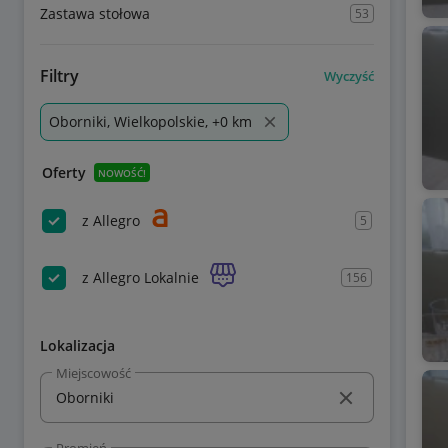
Zastawa stołowa
53
Filtry
Wyczyść
Oborniki, Wielkopolskie, +0 km
Oferty
NOWOŚĆ!
z Allegro
5
z Allegro Lokalnie
156
Lokalizacja
Miejscowość