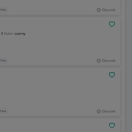
Oborniki
ATNA
OBSERWU
:
3
Kolor:
czarny
Oborniki
ATNA
OBSERWU
Oborniki
ATNA
OBSERWU