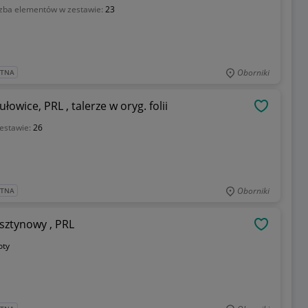
czba elementów w zestawie:
23
Oborniki
ATNA
owice, PRL , talerze w oryg. folii
OBSERWU
estawie:
26
Oborniki
ATNA
any Prądniczanka , kolor bursztynowy , PRL
OBSERWU
oty