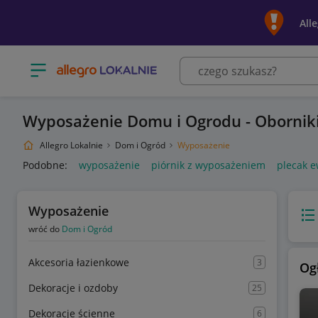
All
Otwórz menu z kategoriami
Wyposażenie Domu i Ogrodu - Obornik
Allegro Lokalnie
Dom i Ogród
Wyposażenie
Podobne:
wyposażenie
piórnik z wyposażeniem
plecak 
Wyposażenie
Wido
wróć do
Dom i Ogród
Akcesoria łazienkowe
3
Og
Dekoracje i ozdoby
25
Dekoracje ścienne
6