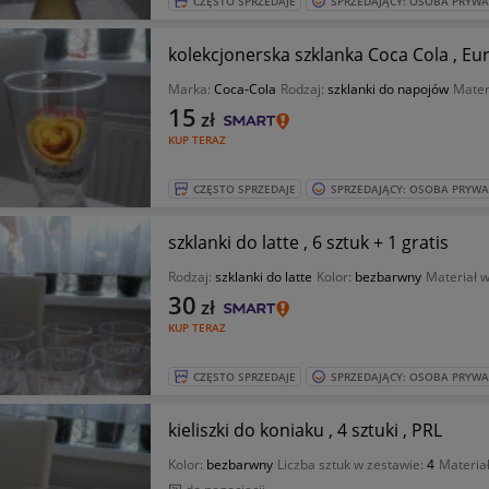
CZĘSTO SPRZEDAJE
SPRZEDAJĄCY: OSOBA PRYW
kolekcjonerska szklanka Coca Cola , Eur
Marka:
Coca-Cola
Rodzaj:
szklanki do napojów
Mater
15
zł
KUP TERAZ
CZĘSTO SPRZEDAJE
SPRZEDAJĄCY: OSOBA PRYW
szklanki do latte , 6 sztuk + 1 gratis
Rodzaj:
szklanki do latte
Kolor:
bezbarwny
Materiał 
30
zł
KUP TERAZ
CZĘSTO SPRZEDAJE
SPRZEDAJĄCY: OSOBA PRYW
kieliszki do koniaku , 4 sztuki , PRL
Kolor:
bezbarwny
Liczba sztuk w zestawie:
4
Materia