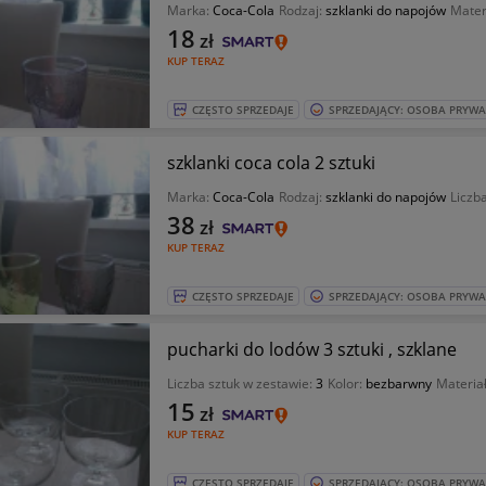
Marka:
Coca-Cola
Rodzaj:
szklanki do napojów
Mater
18
zł
KUP TERAZ
CZĘSTO SPRZEDAJE
SPRZEDAJĄCY: OSOBA PRYW
szklanki coca cola 2 sztuki
Marka:
Coca-Cola
Rodzaj:
szklanki do napojów
Liczb
38
zł
KUP TERAZ
CZĘSTO SPRZEDAJE
SPRZEDAJĄCY: OSOBA PRYW
pucharki do lodów 3 sztuki , szklane
Liczba sztuk w zestawie:
3
Kolor:
bezbarwny
Materia
15
zł
KUP TERAZ
CZĘSTO SPRZEDAJE
SPRZEDAJĄCY: OSOBA PRYW