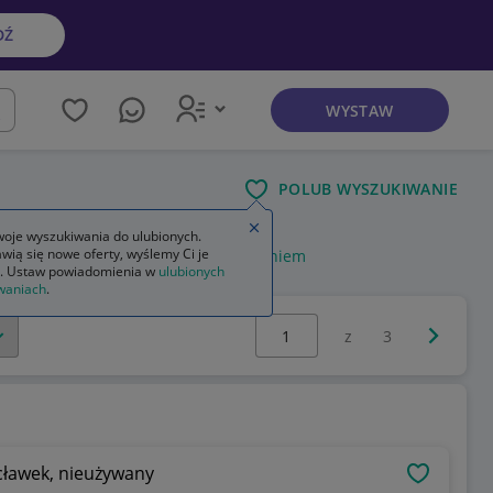
DŹ
WYSTAW
kaj
POLUB WYSZUKIWANIE
Zamknij wskazówkę
oje wyszukiwania do ulubionych.
wią się nowe oferty, wyślemy Ci je
m
skrzynka narzędziowa z wyposażeniem
. Ustaw powiadomienia w
ulubionych
waniach
.
Wybierz stronę:
Następna 
z
3
ocławek, nieużywany
OBSERWU