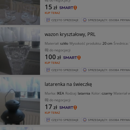
do negocjacji
15
zł
KUP TERAZ
CZĘSTO SPRZEDAJE
SPRZEDAJĄCY: OSOBA PRYW
wazon kryształowy, PRL
Materiał:
szkło
Wysokość produktu:
20 cm
Średnica:
do negocjacji
100
zł
KUP TERAZ
CZĘSTO SPRZEDAJE
SPRZEDAJĄCY: OSOBA PRYW
latarenka na świeczkę
Marka:
IKEA
Rodzaj:
latarnia
Kolor:
czarny
Materiał 
do negocjacji
17
zł
KUP TERAZ
CZĘSTO SPRZEDAJE
SPRZEDAJĄCY: OSOBA PRYW