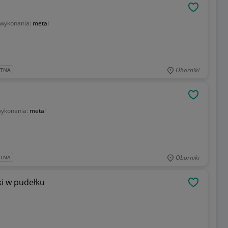
OBSERWU
 wykonania:
metal
Oborniki
ATNA
OBSERWU
wykonania:
metal
Oborniki
ATNA
ki w pudełku
OBSERWU