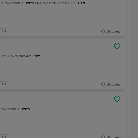
iał wykonania:
szkło
Liczba sztuk w zestawie:
1 szt.
Oborniki
ATNA
OBSERWU
a sztuk w zestawie:
2 szt.
Oborniki
ATNA
OBSERWU
ł wykonania:
szkło
Oborniki
ATNA