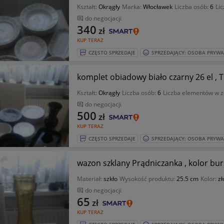
Kształt:
Okrągły
Marka:
Włocławek
Liczba osób:
6
Li
do negocjacji
340
zł
KUP TERAZ
CZĘSTO SPRZEDAJE
SPRZEDAJĄCY: OSOBA PRYW
komplet obiadowy biało czarny 26 el , Tuł
Kształt:
Okrągły
Liczba osób:
6
Liczba elementów w z
do negocjacji
500
zł
KUP TERAZ
CZĘSTO SPRZEDAJE
SPRZEDAJĄCY: OSOBA PRYW
wazon szkl
Materiał:
szkło
Wysokość produktu:
25.5 cm
Kolor:
zł
do negocjacji
65
zł
KUP TERAZ