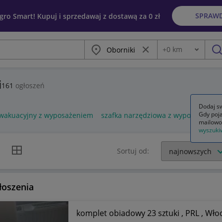
SPRAW
egro Smart! Kupuj i sprzedawaj z dostawą za 0 zł
Miasto
Wyczyść frazę
+
0
km
Odległość
szu
i
161
ogłoszeń
Dodaj sw
Gdy poja
ewakuacyjny z wyposażeniem
szafka narzędziowa z wyposażenie
mailowo
wyszuki
k listy
Widok siatki
Sortuj od:
łoszenia
komplet obiadowy 23 sztuki , PRL , Wł