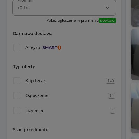
Promień
Pokaż ogłoszenia w promieniu
NOWOŚĆ!
Darmowa dostawa
Allegro
Typ oferty
Kup teraz
149
Ogłoszenie
11
Licytacja
1
Stan przedmiotu