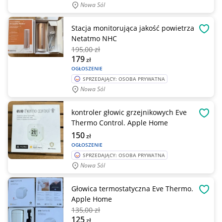
Nowa Sól
Stacja monitorująca jakość powietrza
OBSE
Netatmo NHC
195
,00 zł
179
zł
OGŁOSZENIE
SPRZEDAJĄCY: OSOBA PRYWATNA
Nowa Sól
kontroler głowic grzejnikowych Eve
OBSE
Thermo Control. Apple Home
150
zł
OGŁOSZENIE
SPRZEDAJĄCY: OSOBA PRYWATNA
Nowa Sól
Głowica termostatyczna Eve Thermo.
OBSE
Apple Home
135
,00 zł
125
zł