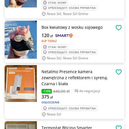
STAN: NOWY
SPRZEDAJĄCY: OSOBA PRYWATNA
Nowa Sól, Nowa Sól Gmina
Box kwiatowy z wosku sojowego
OBSE
120
zł
KUP TERAZ
STAN: NOWY
SPRZEDAJĄCY: OSOBA PRYWATNA
Nowa Sól, Nowa Sól Gmina
Netatmo Presence kamera
OBSE
zewnętrzna z reflektorem i syreną.
Czarna i biała
440
,00 zł
do negocjacji
-14%
375
zł
OGŁOSZENIE
SPRZEDAJĄCY: OSOBA PRYWATNA
Nowa Sól
Termostat Bticino Smarter