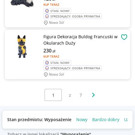
KUP TERAZ
STAN: NOWY
SPRZEDAJĄCY: OSOBA PRYWATNA
Nowa Sól
Figura Dekoracja Buldog Francuski w
OBSE
Okularach Duży
230
zł
KUP TERAZ
STAN: NOWY
SPRZEDAJĄCY: OSOBA PRYWATNA
Nowa Sól
Wybierz stronę:
Następna strona
z
7
Stan przedmiotu: Wyposażenie
Nowy
Bardzo dobry
Używ
Zobacz w innej lokalizacji
"Wyposażenie"