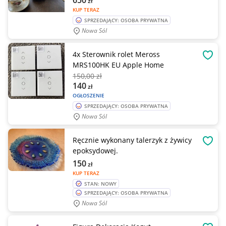
650
zł
KUP TERAZ
SPRZEDAJĄCY: OSOBA PRYWATNA
Nowa Sól
4x Sterownik rolet Meross
OBSE
MRS100HK EU Apple Home
150
,00 zł
140
zł
OGŁOSZENIE
SPRZEDAJĄCY: OSOBA PRYWATNA
Nowa Sól
Ręcznie wykonany talerzyk z żywicy
OBSE
epoksydowej.
150
zł
KUP TERAZ
STAN: NOWY
SPRZEDAJĄCY: OSOBA PRYWATNA
Nowa Sól