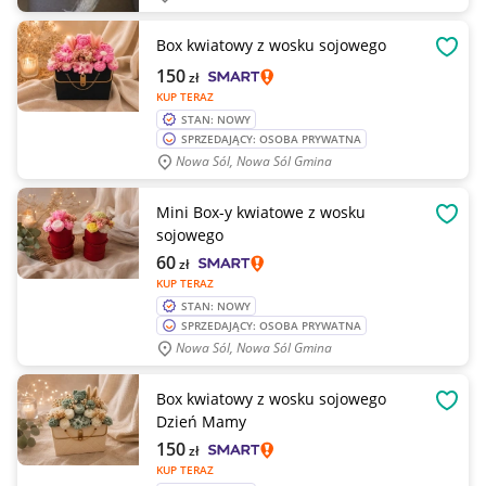
Box kwiatowy z wosku sojowego
OBSE
150
zł
KUP TERAZ
STAN: NOWY
SPRZEDAJĄCY: OSOBA PRYWATNA
Nowa Sól, Nowa Sól Gmina
Mini Box-y kwiatowe z wosku
OBSE
sojowego
60
zł
KUP TERAZ
STAN: NOWY
SPRZEDAJĄCY: OSOBA PRYWATNA
Nowa Sól, Nowa Sól Gmina
Box kwiatowy z wosku sojowego
OBSE
Dzień Mamy
150
zł
KUP TERAZ