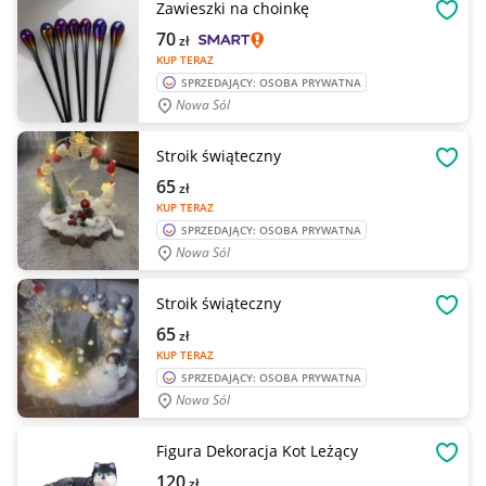
Zawieszki na choinkę
OBSE
70
zł
KUP TERAZ
SPRZEDAJĄCY: OSOBA PRYWATNA
Nowa Sól
Stroik świąteczny
OBSE
65
zł
KUP TERAZ
SPRZEDAJĄCY: OSOBA PRYWATNA
Nowa Sól
Stroik świąteczny
OBSE
65
zł
KUP TERAZ
SPRZEDAJĄCY: OSOBA PRYWATNA
Nowa Sól
Figura Dekoracja Kot Leżący
OBSE
120
zł