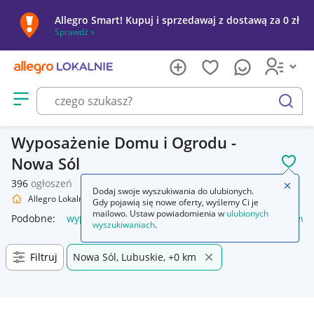
Allegro Smart! Kupuj i sprzedawaj z dostawą za 0 zł
Sprawdź »
Otwórz menu z kategoriami
szukaj
Wyposażenie Domu i Ogrodu -
Nowa Sól
POL
396
ogłoszeń
Zamkn
Dodaj swoje wyszukiwania do ulubionych.
Allegro Lokalnie
Dom i Ogród
Wyposażenie
Gdy pojawią się nowe oferty, wyślemy Ci je
mailowo. Ustaw powiadomienia w
ulubionych
Podobne:
wyposażenie
piórnik z wyposażeniem
plecak ew
wyszukiwaniach
.
Filtruj
Nowa Sól, Lubuskie, +0 km