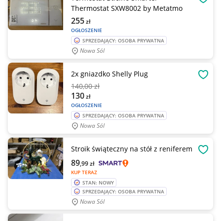
OBSE
Thermostat SXW8002 by Metatmo
255
zł
OGŁOSZENIE
SPRZEDAJĄCY: OSOBA PRYWATNA
Nowa Sól
2x gniazdko Shelly Plug
OBSE
140
,00 zł
130
zł
OGŁOSZENIE
SPRZEDAJĄCY: OSOBA PRYWATNA
Nowa Sól
Stroik świąteczny na stół z reniferem
OBSE
89
,99
zł
KUP TERAZ
STAN: NOWY
SPRZEDAJĄCY: OSOBA PRYWATNA
Nowa Sól