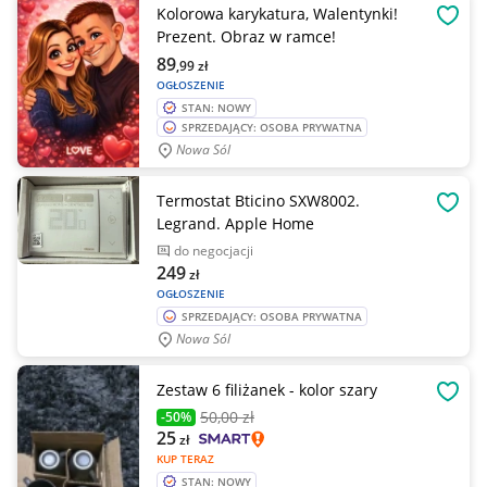
Kolorowa karykatura, Walentynki!
OBSE
Prezent. Obraz w ramce!
89
,99
zł
OGŁOSZENIE
STAN: NOWY
SPRZEDAJĄCY: OSOBA PRYWATNA
Nowa Sól
Termostat Bticino SXW8002.
OBSE
Legrand. Apple Home
do negocjacji
249
zł
OGŁOSZENIE
SPRZEDAJĄCY: OSOBA PRYWATNA
Nowa Sól
Zestaw 6 filiżanek - kolor szary
OBSE
50
,00 zł
-50%
25
zł
KUP TERAZ
STAN: NOWY