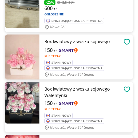
800
,00 zł
-25%
600
zł
OGŁOSZENIE
SPRZEDAJĄCY: OSOBA PRYWATNA
Nowa Sól
Box kwiatowy z wosku sojowego
OBSE
150
zł
KUP TERAZ
STAN: NOWY
SPRZEDAJĄCY: OSOBA PRYWATNA
Nowa Sól, Nowa Sól Gmina
Box kwiatowy z wosku sojowego
OBSE
Walentynki
150
zł
KUP TERAZ
STAN: NOWY
SPRZEDAJĄCY: OSOBA PRYWATNA
Nowa Sól, Nowa Sól Gmina