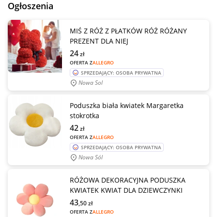
Ogłoszenia
MIŚ Z RÓŻ Z PŁATKÓW RÓŻ RÓŻANY
PREZENT DLA NIEJ
24
zł
OFERTA Z
ALLEGRO
SPRZEDAJĄCY: OSOBA PRYWATNA
Nowa Sol
Poduszka biała kwiatek Margaretka
stokrotka
42
zł
OFERTA Z
ALLEGRO
SPRZEDAJĄCY: OSOBA PRYWATNA
Nowa Sól
RÓŻOWA DEKORACYJNA PODUSZKA
KWIATEK KWIAT DLA DZIEWCZYNKI
43
,50
zł
OFERTA Z
ALLEGRO