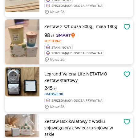
STAN: NOWY
SPRZEDAJĄCY: OSOBA PRYWATNA
Nowa Sól
Zestaw 2 szt duża 300g i mała 180g
OBSE
98
zł
KUP TERAZ
STAN: NOWY
SPRZEDAJĄCY: OSOBA PRYWATNA
Nowa Sól
Legrand Valena Life NETATMO
OBSE
Zestaw startowy
245
zł
OGŁOSZENIE
SPRZEDAJĄCY: OSOBA PRYWATNA
Nowa Sól
Zestaw Box kwiatowy z wosku
OBSE
sojowego oraz świeczka sojowa w
szkle