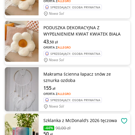
OFERTA Z
ALLEGRO
SPRZEDAJĄCY: OSOBA PRYWATNA
Nowa Sol
PODUSZKA DEKORACYJNA Z
WYPEŁNIENIEM KWIAT KWIATEK BIAŁA
43
,50
zł
OFERTA Z
ALLEGRO
SPRZEDAJĄCY: OSOBA PRYWATNA
Nowa Sol
Makrama ścienna łapacz snów ze
sznurka ozdoba
155
zł
OFERTA Z
ALLEGRO
SPRZEDAJĄCY: OSOBA PRYWATNA
Nowa Sól
Szklanka z McDonald’s 2026 tęczowa
OBSE
90
,00 zł
-44%
50
zł