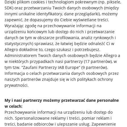
Dzięki plikom cookies i technologiom pokrewnym
(np. piksele,
SDK)
oraz przetwarzaniu Twoich danych osobowych
(między
innymi unikalne identyfikatory, dane przeglądarki)
, możemy
zapewnić, że dopasujemy do Ciebie wyświetlane treści.
Wyrażając zgodę na przechowywanie informacji na
urządzeniu końcowym lub dostęp do nich i przetwarzanie
danych (w tym w obszarze profilowania, analiz rynkowych i
statystycznych) sprawiasz, że łatwiej będzie odnaleźć Ci w
Allegro dokładnie to, czego szukasz i potrzebujesz.
Administratorem Twoich danych osobowych będzie Allegro a
w niektórych przypadkach nasi partnerzy (
17
partnerów
), w
tym tzw. “Zaufani Partnerzy IAB Europe” (
9
partnerów
).
Przydatne informacje
Informacja o celach przetwarzania danych osobowych przez
naszych partnerów znajduje się w ich politykach ochrony
prywatności.
Jak to działa
Napisz do nas
My i nasi partnerzy możemy przetwarzać dane personalne
w celach:
Allegro Gadane dla sprzedających
Przechowywanie informacji na urządzeniu lub dostęp do
Allegro Gadane dla kupujących
nich
.
Spersonalizowane reklamy i treści, pomiar reklam i
treści, badanie odbiorców i ulepszanie usług
.
Zapewnienie
Mapa miejscowości