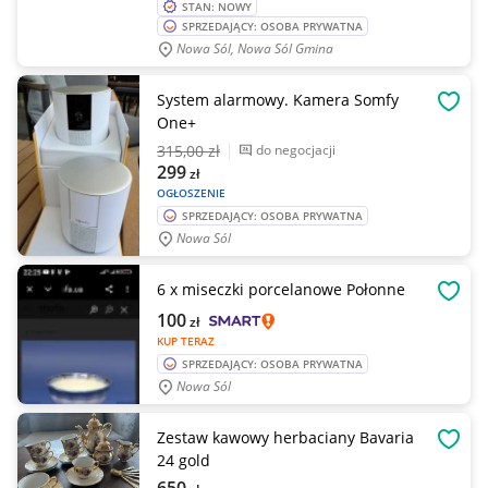
STAN: NOWY
SPRZEDAJĄCY: OSOBA PRYWATNA
Nowa Sól, Nowa Sól Gmina
System alarmowy. Kamera Somfy
OBSE
One+
315
,00 zł
do negocjacji
299
zł
OGŁOSZENIE
SPRZEDAJĄCY: OSOBA PRYWATNA
Nowa Sól
6 x miseczki porcelanowe Połonne
OBSE
100
zł
KUP TERAZ
SPRZEDAJĄCY: OSOBA PRYWATNA
Nowa Sól
Zestaw kawowy herbaciany Bavaria
OBSE
24 gold