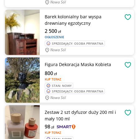
Nowa Sól
Barek kolonialny bar wyspa
OBSE
drewniany egzotyczny
2 500
zł
OGŁOSZENIE
SPRZEDAJĄCY: OSOBA PRYWATNA
Nowa Sól
Figura Dekoracja Maska Kobieta
OBSE
800
zł
KUP TERAZ
STAN: NOWY
SPRZEDAJĄCY: OSOBA PRYWATNA
Nowa Sól
Zestaw 2 szt dyfuzor duży 200 ml i
OBSE
mały 100 ml
98
zł
KUP TERAZ