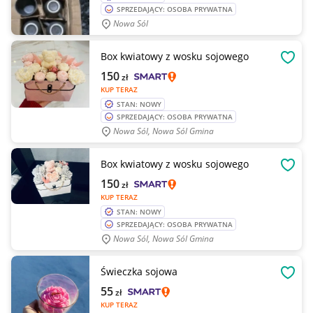
SPRZEDAJĄCY: OSOBA PRYWATNA
Nowa Sól
Box kwiatowy z wosku sojowego
OBSE
150
zł
KUP TERAZ
STAN: NOWY
SPRZEDAJĄCY: OSOBA PRYWATNA
Nowa Sól, Nowa Sól Gmina
Box kwiatowy z wosku sojowego
OBSE
150
zł
KUP TERAZ
STAN: NOWY
SPRZEDAJĄCY: OSOBA PRYWATNA
Nowa Sól, Nowa Sól Gmina
Świeczka sojowa
OBSE
55
zł
KUP TERAZ