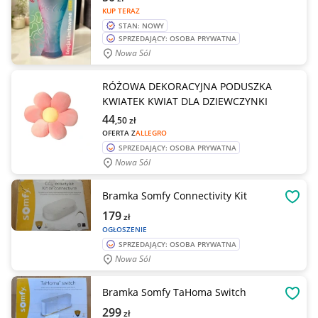
KUP TERAZ
STAN: NOWY
SPRZEDAJĄCY: OSOBA PRYWATNA
Nowa Sól
RÓŻOWA DEKORACYJNA PODUSZKA
KWIATEK KWIAT DLA DZIEWCZYNKI
44
,50
zł
OFERTA Z
ALLEGRO
SPRZEDAJĄCY: OSOBA PRYWATNA
Nowa Sól
Bramka Somfy Connectivity Kit
OBSE
179
zł
OGŁOSZENIE
SPRZEDAJĄCY: OSOBA PRYWATNA
Nowa Sól
Bramka Somfy TaHoma Switch
OBSE
299
zł