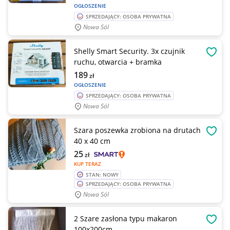
OGŁOSZENIE
SPRZEDAJĄCY: OSOBA PRYWATNA
Nowa Sól
Shelly Smart Security. 3x czujnik
OBSE
ruchu, otwarcia + bramka
189
zł
OGŁOSZENIE
SPRZEDAJĄCY: OSOBA PRYWATNA
Nowa Sól
Szara poszewka zrobiona na drutach
OBSE
40 x 40 cm
25
zł
KUP TERAZ
STAN: NOWY
SPRZEDAJĄCY: OSOBA PRYWATNA
Nowa Sól
2 Szare zasłona typu makaron
OBSE
100x200cm