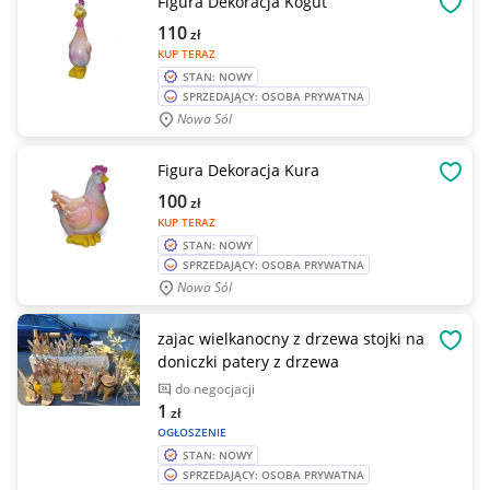
Figura Dekoracja Kogut
OBSE
110
zł
KUP TERAZ
STAN: NOWY
SPRZEDAJĄCY: OSOBA PRYWATNA
Nowa Sól
Figura Dekoracja Kura
OBSE
100
zł
KUP TERAZ
STAN: NOWY
SPRZEDAJĄCY: OSOBA PRYWATNA
Nowa Sól
zajac wielkanocny z drzewa stojki na
OBSE
doniczki patery z drzewa
do negocjacji
1
zł
OGŁOSZENIE
STAN: NOWY
SPRZEDAJĄCY: OSOBA PRYWATNA