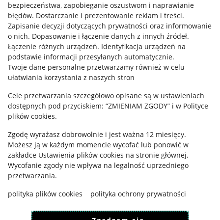
bezpieczeństwa, zapobieganie oszustwom i naprawianie
błędów
.
Dostarczanie i prezentowanie reklam i treści
.
Informacje prawne
Zapisanie decyzji dotyczących prywatności oraz informowanie
o nich
.
Dopasowanie i łączenie danych z innych źródeł
.
Regulamin
Łączenie różnych urządzeń
.
Identyfikacja urządzeń na
podstawie informacji przesyłanych automatycznie
.
Polityka plików "cookies"
Twoje dane personalne przetwarzamy również w celu
ułatwiania korzystania z naszych stron
Ustawienia plików "cookies"
Cele przetwarzania szczegółowo opisane są w ustawieniach
Udostępnianie lokalizacji
dostępnych pod przyciskiem: “ZMIENIAM ZGODY” i w Polityce
Informacje dla Aktu o Usługach Cyfrowych
plików cookies.
Zgodę wyrażasz dobrowolnie i jest ważna 12 miesięcy.
Pobierz aplikację
Możesz ją w każdym momencie wycofać lub ponowić w
zakładce
Ustawienia plików cookies
na stronie głównej.
Wycofanie zgody nie wpływa na legalność uprzedniego
przetwarzania.
polityka plików cookies
polityka ochrony prywatności