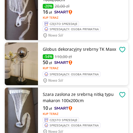
20
,00 zł
-20%
16
zł
KUP TERAZ
CZĘSTO SPRZEDAJE
SPRZEDAJĄCY: OSOBA PRYWATNA
Nowa Sól
Globus dekoracyjny srebrny TK Maxx
OBSE
110
,00 zł
-54%
50
zł
KUP TERAZ
SPRZEDAJĄCY: OSOBA PRYWATNA
Nowa Sól
Szara zasłona ze srebrną nitką typu
OBSE
makaron 100x200cm
10
zł
KUP TERAZ
CZĘSTO SPRZEDAJE
SPRZEDAJĄCY: OSOBA PRYWATNA
Nowa Sól