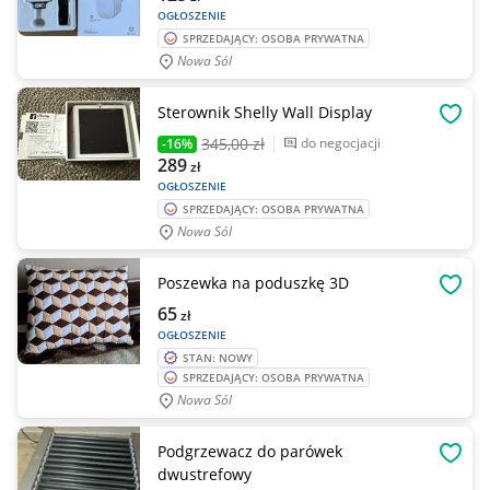
OGŁOSZENIE
SPRZEDAJĄCY: OSOBA PRYWATNA
Nowa Sól
Sterownik Shelly Wall Display
OBSE
345
,00 zł
do negocjacji
-16%
289
zł
OGŁOSZENIE
SPRZEDAJĄCY: OSOBA PRYWATNA
Nowa Sól
Poszewka na poduszkę 3D
OBSE
65
zł
OGŁOSZENIE
STAN: NOWY
SPRZEDAJĄCY: OSOBA PRYWATNA
Nowa Sól
Podgrzewacz do parówek
OBSE
dwustrefowy