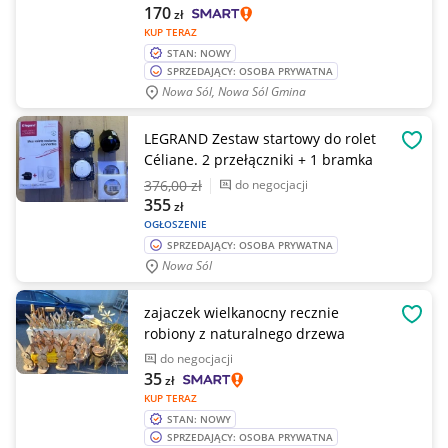
170
zł
KUP TERAZ
STAN: NOWY
SPRZEDAJĄCY: OSOBA PRYWATNA
Nowa Sól, Nowa Sól Gmina
LEGRAND Zestaw startowy do rolet
OBSE
Céliane. 2 przełączniki + 1 bramka
376
,00 zł
do negocjacji
355
zł
OGŁOSZENIE
SPRZEDAJĄCY: OSOBA PRYWATNA
Nowa Sól
zajaczek wielkanocny recznie
OBSE
robiony z naturalnego drzewa
do negocjacji
35
zł
KUP TERAZ
STAN: NOWY
SPRZEDAJĄCY: OSOBA PRYWATNA