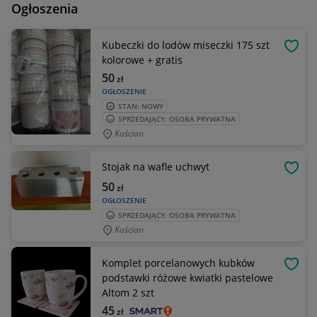
Ogłoszenia
Kubeczki do lodów miseczki 175 szt
OBSE
kolorowe + gratis
50
zł
OGŁOSZENIE
STAN: NOWY
SPRZEDAJĄCY: OSOBA PRYWATNA
Kościan
Stojak na wafle uchwyt
OBSE
50
zł
OGŁOSZENIE
SPRZEDAJĄCY: OSOBA PRYWATNA
Kościan
Komplet porcelanowych kubków
OBSE
podstawki różowe kwiatki pastelowe
Altom 2 szt
45
zł