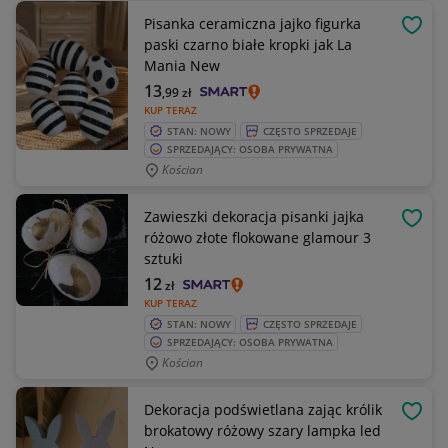
Pisanka ceramiczna jajko figurka
OBSE
paski czarno białe kropki jak La
Mania New
13
,99
zł
KUP TERAZ
STAN: NOWY
CZĘSTO SPRZEDAJE
SPRZEDAJĄCY: OSOBA PRYWATNA
Kościan
Zawieszki dekoracja pisanki jajka
OBSE
różowo złote flokowane glamour 3
sztuki
12
zł
KUP TERAZ
STAN: NOWY
CZĘSTO SPRZEDAJE
SPRZEDAJĄCY: OSOBA PRYWATNA
Kościan
Dekoracja podświetlana zając królik
OBSE
brokatowy różowy szary lampka led