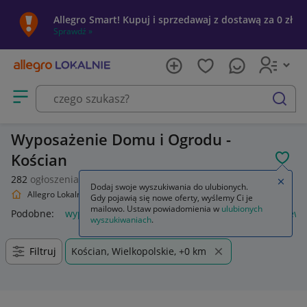
Allegro Smart! Kupuj i sprzedawaj z dostawą za 0 zł
Sprawdź »
Otwórz menu z kategoriami
szukaj
Wyposażenie Domu i Ogrodu -
Kościan
POL
282
ogłoszenia
Zamkn
Dodaj swoje wyszukiwania do ulubionych.
Allegro Lokalnie
Dom i Ogród
Wyposażenie
Gdy pojawią się nowe oferty, wyślemy Ci je
mailowo. Ustaw powiadomienia w
ulubionych
Podobne:
wyposażenie
piórnik z wyposażeniem
plecak ew
wyszukiwaniach
.
Filtruj
Kościan, Wielkopolskie, +0 km