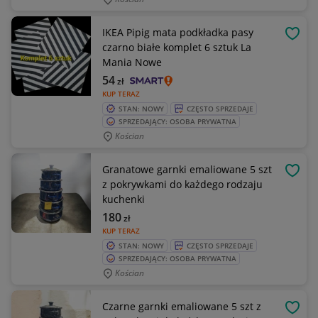
IKEA Pipig mata podkładka pasy
OBSE
czarno białe komplet 6 sztuk La
Mania Nowe
54
zł
KUP TERAZ
STAN: NOWY
CZĘSTO SPRZEDAJE
SPRZEDAJĄCY: OSOBA PRYWATNA
Kościan
Granatowe garnki emaliowane 5 szt
OBSE
z pokrywkami do każdego rodzaju
kuchenki
180
zł
KUP TERAZ
STAN: NOWY
CZĘSTO SPRZEDAJE
SPRZEDAJĄCY: OSOBA PRYWATNA
Kościan
Czarne garnki emaliowane 5 szt z
OBSE