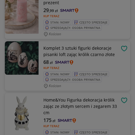
prezent
29
,99
zł
KUP TERAZ
STAN: NOWY
CZĘSTO SPRZEDAJE
SPRZEDAJĄCY: OSOBA PRYWATNA
Kościan
Komplet 3 sztuki figurki dekoracje
OBSE
pisanki loft zając królik czarno złote
68
zł
KUP TERAZ
STAN: NOWY
CZĘSTO SPRZEDAJE
SPRZEDAJĄCY: OSOBA PRYWATNA
Kościan
Home&You Figurka dekoracja królik
OBSE
zając ze złotym sercem i zegarem 33
cm
175
zł
KUP TERAZ
STAN: NOWY
CZĘSTO SPRZEDAJE