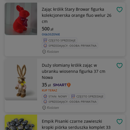
Zając królik Stary Browar figurka
OBSE
kolekcjonerska orange fluo welur 26
cm
500
zł
OGŁOSZENIE
CZĘSTO SPRZEDAJE
SPRZEDAJĄCY: OSOBA PRYWATNA
Kościan
Duży słomiany królik zając w
OBSE
ubranku wiosenna figurka 37 cm
Nowa
35
zł
KUP TERAZ
STAN: NOWY
CZĘSTO SPRZEDAJE
SPRZEDAJĄCY: OSOBA PRYWATNA
Kościan
Empik Pisanki czarne zawieszki
OBSE
kropki piórka serduszka komplet 33