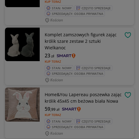
KUP TERAZ
STAN: NOWY
CZĘSTO SPRZEDAJE
SPRZEDAJĄCY: OSOBA PRYWATNA
Kościan
Komplet zamszowych figurek zając
OBSE
królik szare zestaw 2 sztuki
Wielkanoc
23
zł
KUP TERAZ
STAN: NOWY
CZĘSTO SPRZEDAJE
SPRZEDAJĄCY: OSOBA PRYWATNA
Kościan
Home&You Lapereau poszewka zając
OBSE
królik 45x45 cm beżowa biała Nowa
59
,99
zł
KUP TERAZ
STAN: NOWY
CZĘSTO SPRZEDAJE
SPRZEDAJĄCY: OSOBA PRYWATNA
Kościan