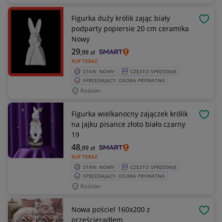
Figurka duży królik zając biały
OBSE
podparty popiersie 20 cm ceramika
Nowy
29
,99
zł
KUP TERAZ
STAN: NOWY
CZĘSTO SPRZEDAJE
SPRZEDAJĄCY: OSOBA PRYWATNA
Kościan
Figurka wielkanocny zajączek królik
OBSE
na jajku pisance złoto biało czarny
19
48
,99
zł
KUP TERAZ
STAN: NOWY
CZĘSTO SPRZEDAJE
SPRZEDAJĄCY: OSOBA PRYWATNA
Kościan
Nowa pościel 160x200 z
OBSE
prześcieradłem