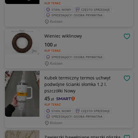
KUP TERAZ
STAN: NOWY
CZĘSTO SPRZEDAJE
SPRZEDAJĄCY: OSOBA PRYWATNA
Kościan
Wieniec wiklinowy
OBSE
100
zł
KUP TERAZ
SPRZEDAJĄCY: OSOBA PRYWATNA
Kościan
Kubek termiczny termos uchwyt
OBSE
podwójne ścianki słomka 1.2 l.
pszczółki Nowy
45
zł
KUP TERAZ
STAN: NOWY
CZĘSTO SPRZEDAJE
SPRZEDAJĄCY: OSOBA PRYWATNA
Kościan
Zawieszki bawełniane ptaszki pliszka