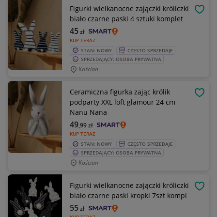
Figurki wielkanocne zajączki króliczki
OBSE
biało czarne paski 4 sztuki komplet
45
zł
KUP TERAZ
STAN: NOWY
CZĘSTO SPRZEDAJE
SPRZEDAJĄCY: OSOBA PRYWATNA
Kościan
Ceramiczna figurka zając królik
OBSE
podparty XXL loft glamour 24 cm
Nanu Nana
49
,99
zł
KUP TERAZ
STAN: NOWY
CZĘSTO SPRZEDAJE
SPRZEDAJĄCY: OSOBA PRYWATNA
Kościan
Figurki wielkanocne zajączki króliczki
OBSE
biało czarne paski kropki 7szt kompl
55
zł