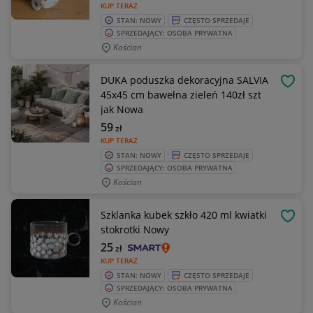
KUP TERAZ
STAN: NOWY
CZĘSTO SPRZEDAJE
SPRZEDAJĄCY: OSOBA PRYWATNA
Kościan
DUKA poduszka dekoracyjna SALVIA
OBSE
45x45 cm bawełna zieleń 140zł szt
jak Nowa
59
zł
KUP TERAZ
STAN: NOWY
CZĘSTO SPRZEDAJE
SPRZEDAJĄCY: OSOBA PRYWATNA
Kościan
Szklanka kubek szkło 420 ml kwiatki
OBSE
stokrotki Nowy
25
zł
KUP TERAZ
STAN: NOWY
CZĘSTO SPRZEDAJE
SPRZEDAJĄCY: OSOBA PRYWATNA
Kościan