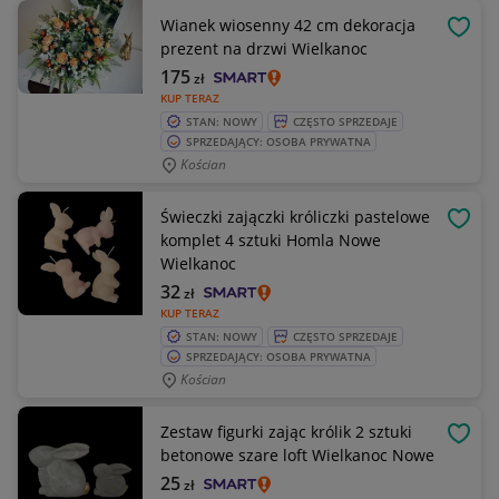
Wianek wiosenny 42 cm dekoracja
OBSE
prezent na drzwi Wielkanoc
175
zł
KUP TERAZ
STAN: NOWY
CZĘSTO SPRZEDAJE
SPRZEDAJĄCY: OSOBA PRYWATNA
Kościan
Świeczki zajączki króliczki pastelowe
OBSE
komplet 4 sztuki Homla Nowe
Wielkanoc
32
zł
KUP TERAZ
STAN: NOWY
CZĘSTO SPRZEDAJE
SPRZEDAJĄCY: OSOBA PRYWATNA
Kościan
Zestaw figurki zając królik 2 sztuki
OBSE
betonowe szare loft Wielkanoc Nowe
25
zł