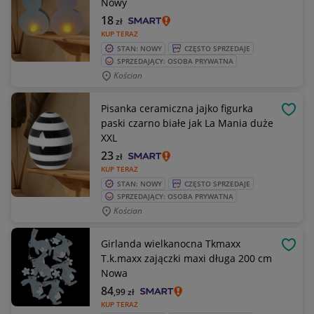
Nowy
18
zł
KUP TERAZ
STAN: NOWY
CZĘSTO SPRZEDAJE
SPRZEDAJĄCY: OSOBA PRYWATNA
Kościan
Pisanka ceramiczna jajko figurka
OBSE
paski czarno białe jak La Mania duże
XXL
23
zł
KUP TERAZ
STAN: NOWY
CZĘSTO SPRZEDAJE
SPRZEDAJĄCY: OSOBA PRYWATNA
Kościan
Girlanda wielkanocna Tkmaxx
OBSE
T.k.maxx zajączki maxi długa 200 cm
Nowa
84
,99
zł
KUP TERAZ