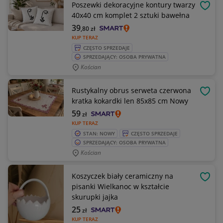
Poszewki dekoracyjne kontury twarzy
OBSE
40x40 cm komplet 2 sztuki bawełna
39
,80
zł
KUP TERAZ
CZĘSTO SPRZEDAJE
SPRZEDAJĄCY: OSOBA PRYWATNA
Kościan
Rustykalny obrus serweta czerwona
OBSE
kratka kokardki len 85x85 cm Nowy
59
zł
KUP TERAZ
STAN: NOWY
CZĘSTO SPRZEDAJE
SPRZEDAJĄCY: OSOBA PRYWATNA
Kościan
Koszyczek biały ceramiczny na
OBSE
pisanki Wielkanoc w kształcie
skurupki jajka
25
zł
KUP TERAZ