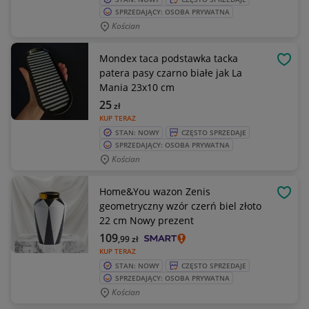
SPRZEDAJĄCY: OSOBA PRYWATNA
Kościan
Mondex taca podstawka tacka
OBSE
patera pasy czarno białe jak La
Mania 23x10 cm
25
zł
KUP TERAZ
STAN: NOWY
CZĘSTO SPRZEDAJE
SPRZEDAJĄCY: OSOBA PRYWATNA
Kościan
Home&You wazon Zenis
OBSE
geometryczny wzór czerń biel złoto
22 cm Nowy prezent
109
,99
zł
KUP TERAZ
STAN: NOWY
CZĘSTO SPRZEDAJE
SPRZEDAJĄCY: OSOBA PRYWATNA
Kościan