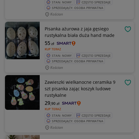
STAN: NOWY
CZĘSTO SPRZEDAJE
SPRZEDAJĄCY: OSOBA PRYWATNA
Kościan
Pisanka ażurowa z jaja gęsiego
OBSE
rustykalna biała duża hand made
55
zł
KUP TERAZ
STAN: NOWY
CZĘSTO SPRZEDAJE
SPRZEDAJĄCY: OSOBA PRYWATNA
Kościan
Zawieszki wielkanocne ceramika 9
OBSE
szt pisanka zając koszyk ludowe
rustykalne
29
,90
zł
KUP TERAZ
STAN: NOWY
CZĘSTO SPRZEDAJE
SPRZEDAJĄCY: OSOBA PRYWATNA
Kościan