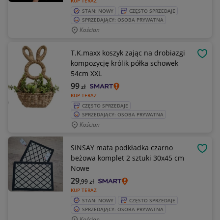
KUP TERAZ
STAN: NOWY
CZĘSTO SPRZEDAJE
SPRZEDAJĄCY: OSOBA PRYWATNA
Kościan
T.K.maxx koszyk zając na drobiazgi
OBSE
kompozycję królik półka schowek
54cm XXL
99
zł
KUP TERAZ
CZĘSTO SPRZEDAJE
SPRZEDAJĄCY: OSOBA PRYWATNA
Kościan
SINSAY mata podkładka czarno
OBSE
beżowa komplet 2 sztuki 30x45 cm
Nowe
29
,99
zł
KUP TERAZ
STAN: NOWY
CZĘSTO SPRZEDAJE
SPRZEDAJĄCY: OSOBA PRYWATNA
Kościan