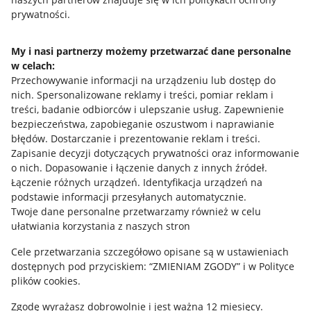
prywatności.
Jak to działa
Napisz do nas
My i nasi partnerzy możemy przetwarzać dane personalne
w celach:
Allegro Gadane dla sprzedających
Przechowywanie informacji na urządzeniu lub dostęp do
Allegro Gadane dla kupujących
nich
.
Spersonalizowane reklamy i treści, pomiar reklam i
treści, badanie odbiorców i ulepszanie usług
.
Zapewnienie
Mapa miejscowości
bezpieczeństwa, zapobieganie oszustwom i naprawianie
błędów
.
Dostarczanie i prezentowanie reklam i treści
.
Informacje prawne
Zapisanie decyzji dotyczących prywatności oraz informowanie
o nich
.
Dopasowanie i łączenie danych z innych źródeł
.
Regulamin
Łączenie różnych urządzeń
.
Identyfikacja urządzeń na
podstawie informacji przesyłanych automatycznie
.
Polityka plików "cookies"
Twoje dane personalne przetwarzamy również w celu
ułatwiania korzystania z naszych stron
Ustawienia plików "cookies"
Cele przetwarzania szczegółowo opisane są w ustawieniach
Udostępnianie lokalizacji
dostępnych pod przyciskiem: “ZMIENIAM ZGODY” i w Polityce
Informacje dla Aktu o Usługach Cyfrowych
plików cookies.
Zgodę wyrażasz dobrowolnie i jest ważna 12 miesięcy.
Pobierz aplikację