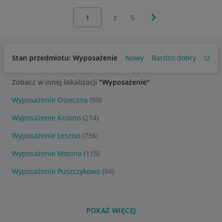
Wybierz stronę:
Następna strona
z
5
Stan przedmiotu: Wyposażenie
Nowy
Bardzo dobry
Używ
Zobacz w innej lokalizacji
"Wyposażenie"
Wyposażenie Osieczna
(99)
Wyposażenie Krosno
(214)
Wyposażenie Leszno
(736)
Wyposażenie Mosina
(115)
Wyposażenie Puszczykowo
(94)
POKAŻ WIĘCEJ