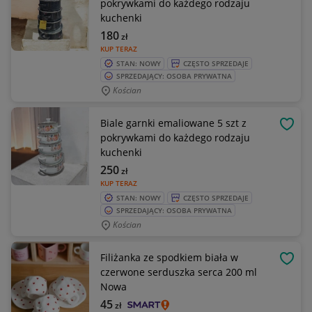
pokrywkami do każdego rodzaju
kuchenki
180
zł
KUP TERAZ
STAN: NOWY
CZĘSTO SPRZEDAJE
SPRZEDAJĄCY: OSOBA PRYWATNA
Kościan
Biale garnki emaliowane 5 szt z
OBSE
pokrywkami do każdego rodzaju
kuchenki
250
zł
KUP TERAZ
STAN: NOWY
CZĘSTO SPRZEDAJE
SPRZEDAJĄCY: OSOBA PRYWATNA
Kościan
Filiżanka ze spodkiem biała w
OBSE
czerwone serduszka serca 200 ml
Nowa
45
zł