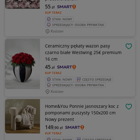
55
zł
KUP TERAZ
STAN: NOWY
SPRZEDAJĄCY: OSOBA PRYWATNA
Kościan
Ceramiczny pękaty wazon pasy
OBSE
czarno białe Westwing 25€ premium
16 cm
45
zł
KUP TERAZ
STAN: NOWY
CZĘSTO SPRZEDAJE
SPRZEDAJĄCY: OSOBA PRYWATNA
Kościan
Home&You Ponnie jasnoszary koc z
OBSE
pomponami puszysty 150x200 cm
Nowy prezent
149
,90
zł
KUP TERAZ
STAN: NOWY
CZĘSTO SPRZEDAJE