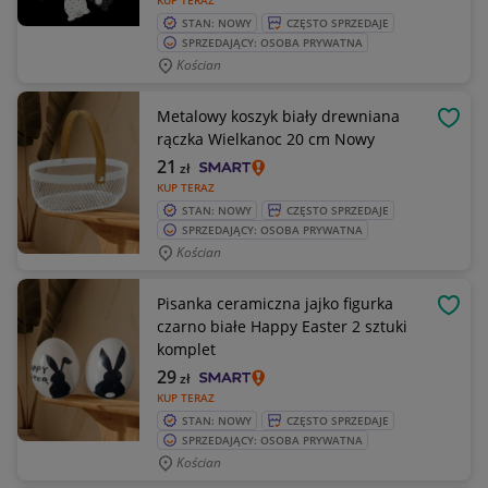
KUP TERAZ
STAN: NOWY
CZĘSTO SPRZEDAJE
SPRZEDAJĄCY: OSOBA PRYWATNA
Kościan
Metalowy koszyk biały drewniana
OBSE
rączka Wielkanoc 20 cm Nowy
21
zł
KUP TERAZ
STAN: NOWY
CZĘSTO SPRZEDAJE
SPRZEDAJĄCY: OSOBA PRYWATNA
Kościan
Pisanka ceramiczna jajko figurka
OBSE
czarno białe Happy Easter 2 sztuki
komplet
29
zł
KUP TERAZ
STAN: NOWY
CZĘSTO SPRZEDAJE
SPRZEDAJĄCY: OSOBA PRYWATNA
Kościan