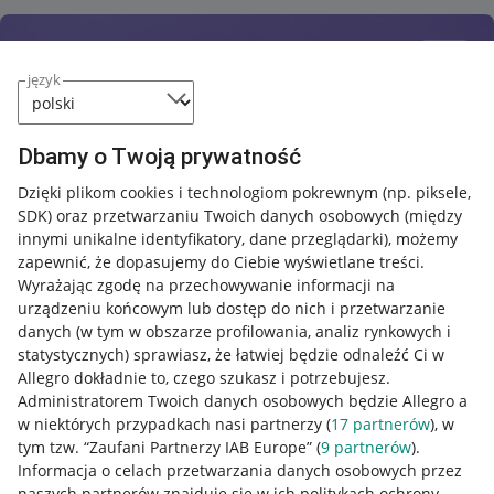
język
Dbamy o Twoją prywatność
Dzięki plikom cookies i technologiom pokrewnym
(np. piksele,
SDK)
oraz przetwarzaniu Twoich danych osobowych
(między
innymi unikalne identyfikatory, dane przeglądarki)
, możemy
zapewnić, że dopasujemy do Ciebie wyświetlane treści.
Wyrażając zgodę na przechowywanie informacji na
urządzeniu końcowym lub dostęp do nich i przetwarzanie
danych (w tym w obszarze profilowania, analiz rynkowych i
statystycznych) sprawiasz, że łatwiej będzie odnaleźć Ci w
Allegro dokładnie to, czego szukasz i potrzebujesz.
Administratorem Twoich danych osobowych będzie Allegro a
w niektórych przypadkach nasi partnerzy (
17
partnerów
), w
tym tzw. “Zaufani Partnerzy IAB Europe” (
9
partnerów
).
Przydatne informacje
Informacja o celach przetwarzania danych osobowych przez
naszych partnerów znajduje się w ich politykach ochrony