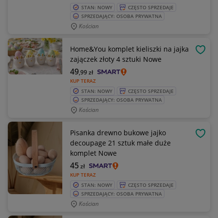
STAN: NOWY
CZĘSTO SPRZEDAJE
SPRZEDAJĄCY: OSOBA PRYWATNA
Kościan
Home&You komplet kieliszki na jajka
OBSE
zajączek złoty 4 sztuki Nowe
49
,99
zł
KUP TERAZ
STAN: NOWY
CZĘSTO SPRZEDAJE
SPRZEDAJĄCY: OSOBA PRYWATNA
Kościan
Pisanka drewno bukowe jajko
OBSE
decoupage 21 sztuk małe duże
komplet Nowe
45
zł
KUP TERAZ
STAN: NOWY
CZĘSTO SPRZEDAJE
SPRZEDAJĄCY: OSOBA PRYWATNA
Kościan