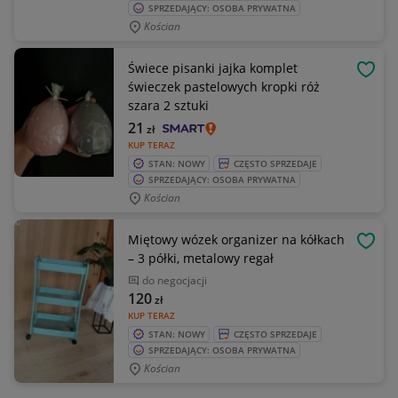
SPRZEDAJĄCY: OSOBA PRYWATNA
Kościan
Świece pisanki jajka komplet
OBSE
świeczek pastelowych kropki róż
szara 2 sztuki
21
zł
KUP TERAZ
STAN: NOWY
CZĘSTO SPRZEDAJE
SPRZEDAJĄCY: OSOBA PRYWATNA
Kościan
Miętowy wózek organizer na kółkach
OBSE
– 3 półki, metalowy regał
do negocjacji
120
zł
KUP TERAZ
STAN: NOWY
CZĘSTO SPRZEDAJE
SPRZEDAJĄCY: OSOBA PRYWATNA
Kościan