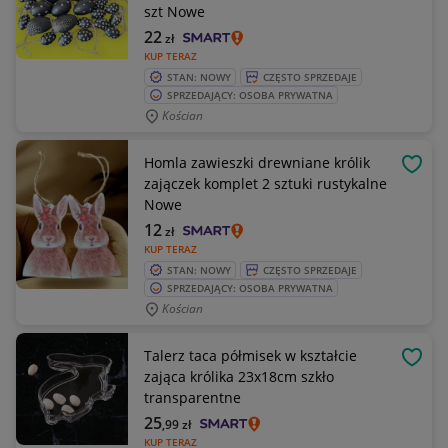
szt Nowe
22
zł
KUP TERAZ
STAN: NOWY
CZĘSTO SPRZEDAJE
SPRZEDAJĄCY: OSOBA PRYWATNA
Kościan
Homla zawieszki drewniane królik
OBSE
zajączek komplet 2 sztuki rustykalne
Nowe
12
zł
KUP TERAZ
STAN: NOWY
CZĘSTO SPRZEDAJE
SPRZEDAJĄCY: OSOBA PRYWATNA
Kościan
Talerz taca półmisek w kształcie
OBSE
zająca królika 23x18cm szkło
transparentne
25
,99
zł
KUP TERAZ