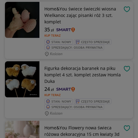
Home&You świece świeczki wiosna
OBSE
Wielkanoc zając pisanki róż 3 szt.
komplet
35
zł
KUP TERAZ
STAN: NOWY
CZĘSTO SPRZEDAJE
SPRZEDAJĄCY: OSOBA PRYWATNA
Kościan
Figurka dekoracja baranek na piku
OBSE
komplet 4 szt. komplet zestaw Homla
Duka
24
zł
KUP TERAZ
STAN: NOWY
CZĘSTO SPRZEDAJE
SPRZEDAJĄCY: OSOBA PRYWATNA
Kościan
Home&You Flowery nowa świeca
OBSE
różowa dekoracyjna 15 cm kwiaty 3d