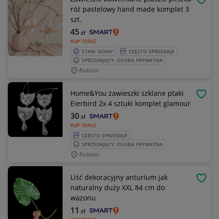
OBSE
róż pastelowy hand made komplet 3
szt.
45
zł
KUP TERAZ
STAN: NOWY
CZĘSTO SPRZEDAJE
SPRZEDAJĄCY: OSOBA PRYWATNA
Kościan
Home&You zawieszki szklane ptaki
OBSE
Eierbird 2x 4 sztuki komplet glamour
30
zł
KUP TERAZ
CZĘSTO SPRZEDAJE
SPRZEDAJĄCY: OSOBA PRYWATNA
Kościan
Liść dekoracyjny anturium jak
OBSE
naturalny duży XXL 84 cm do
wazonu
11
zł