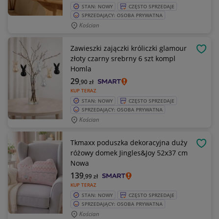
STAN: NOWY
CZĘSTO SPRZEDAJE
SPRZEDAJĄCY: OSOBA PRYWATNA
Kościan
Zawieszki zajączki króliczki glamour
OBSE
złoty czarny srebrny 6 szt kompl
Homla
29
,90
zł
KUP TERAZ
STAN: NOWY
CZĘSTO SPRZEDAJE
SPRZEDAJĄCY: OSOBA PRYWATNA
Kościan
Tkmaxx poduszka dekoracyjna duży
OBSE
różowy domek Jingles&Joy 52x37 cm
Nowa
139
,99
zł
KUP TERAZ
STAN: NOWY
CZĘSTO SPRZEDAJE
SPRZEDAJĄCY: OSOBA PRYWATNA
Kościan