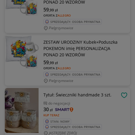
PONAD 20 WZORÓW
59
,99
zł
OFERTA Z
ALLEGRO
SPRZEDAJĄCY: OSOBA PRYWATNA
Pielgrzymowice
ZESTAW URODZINY Kubek+Poduszka
POKEMON imię PERSONALIZACJA
PONAD 20 WZORÓW
59
,99
zł
OFERTA Z
ALLEGRO
SPRZEDAJĄCY: OSOBA PRYWATNA
Pielgrzymowice
Tytuł: Świeczniki handmade 3 szt.
OBSE
do negocjacji
30
zł
KUP TERAZ
STAN: NOWY
SPRZEDAJĄCY: OSOBA PRYWATNA
JASTRZĘBIE ZDRÓJ