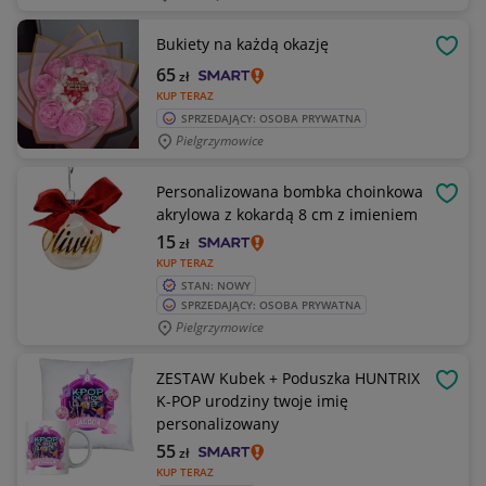
Bukiety na każdą okazję
OBSE
65
zł
KUP TERAZ
SPRZEDAJĄCY: OSOBA PRYWATNA
Pielgrzymowice
Personalizowana bombka choinkowa
OBSE
akrylowa z kokardą 8 cm z imieniem
15
zł
KUP TERAZ
STAN: NOWY
SPRZEDAJĄCY: OSOBA PRYWATNA
Pielgrzymowice
ZESTAW Kubek + Poduszka HUNTRIX
OBSE
K-POP urodziny twoje imię
personalizowany
55
zł
KUP TERAZ