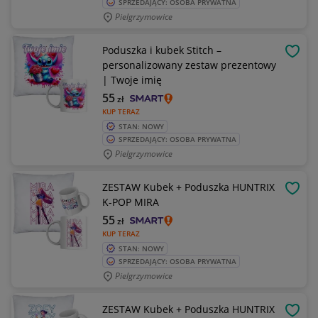
SPRZEDAJĄCY: OSOBA PRYWATNA
Pielgrzymowice
Poduszka i kubek Stitch –
OBSE
personalizowany zestaw prezentowy
| Twoje imię
55
zł
KUP TERAZ
STAN: NOWY
SPRZEDAJĄCY: OSOBA PRYWATNA
Pielgrzymowice
ZESTAW Kubek + Poduszka HUNTRIX
OBSE
K-POP MIRA
55
zł
KUP TERAZ
STAN: NOWY
SPRZEDAJĄCY: OSOBA PRYWATNA
Pielgrzymowice
ZESTAW Kubek + Poduszka HUNTRIX
OBSE