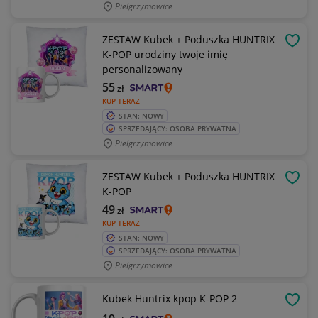
Pielgrzymowice
ZESTAW Kubek + Poduszka HUNTRIX
OBSE
K-POP urodziny twoje imię
personalizowany
55
zł
KUP TERAZ
STAN: NOWY
SPRZEDAJĄCY: OSOBA PRYWATNA
Pielgrzymowice
ZESTAW Kubek + Poduszka HUNTRIX
OBSE
K-POP
49
zł
KUP TERAZ
STAN: NOWY
SPRZEDAJĄCY: OSOBA PRYWATNA
Pielgrzymowice
Kubek Huntrix kpop K-POP 2
OBSE