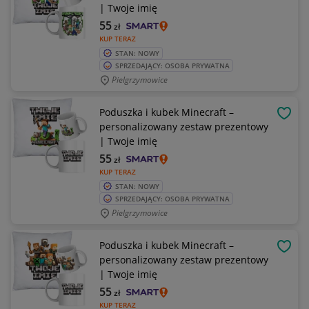
| Twoje imię
55
zł
KUP TERAZ
STAN: NOWY
SPRZEDAJĄCY: OSOBA PRYWATNA
Pielgrzymowice
Poduszka i kubek Minecraft –
OBSE
personalizowany zestaw prezentowy
| Twoje imię
55
zł
KUP TERAZ
STAN: NOWY
SPRZEDAJĄCY: OSOBA PRYWATNA
Pielgrzymowice
Poduszka i kubek Minecraft –
OBSE
personalizowany zestaw prezentowy
| Twoje imię
55
zł
KUP TERAZ