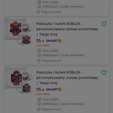
STAN: NOWY
SPRZEDAJĄCY: OSOBA PRYWATNA
Pielgrzymowice
Poduszka i kubek ROBLOX –
OBSE
personalizowany zestaw prezentowy
| Twoje imię
55
zł
KUP TERAZ
STAN: NOWY
SPRZEDAJĄCY: OSOBA PRYWATNA
Pielgrzymowice
Poduszka i kubek ROBLOX –
OBSE
personalizowany zestaw prezentowy
| Twoje imię
55
zł
KUP TERAZ
STAN: NOWY
SPRZEDAJĄCY: OSOBA PRYWATNA
Pielgrzymowice