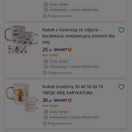
STAN: NOWY
SPRZEDAJĄCY: OSOBA PRYWATNA
Pielgrzymowice
Kubek z ilustracją ze zdjęcia –
OBSE
karykatura, motywacyjny prezent dla
niej
25
zł
KUP TERAZ
STAN: NOWY
SPRZEDAJĄCY: OSOBA PRYWATNA
Pielgrzymowice
Kubek Urodziny 30 40 50 60 70
OBSE
TWOJE IMIĘ KARYKATURA
30
zł
KUP TERAZ
STAN: NOWY
SPRZEDAJĄCY: OSOBA PRYWATNA
Pielgrzymowice