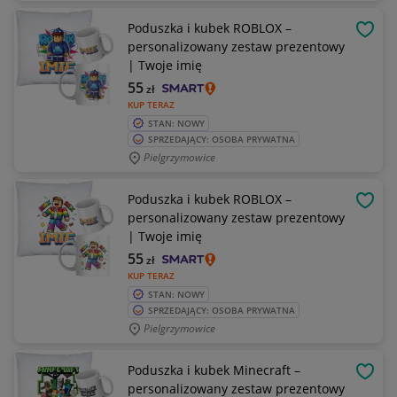
Poduszka i kubek ROBLOX –
OBSE
personalizowany zestaw prezentowy
| Twoje imię
55
zł
KUP TERAZ
STAN: NOWY
SPRZEDAJĄCY: OSOBA PRYWATNA
Pielgrzymowice
Poduszka i kubek ROBLOX –
OBSE
personalizowany zestaw prezentowy
| Twoje imię
55
zł
KUP TERAZ
STAN: NOWY
SPRZEDAJĄCY: OSOBA PRYWATNA
Pielgrzymowice
Poduszka i kubek Minecraft –
OBSE
personalizowany zestaw prezentowy