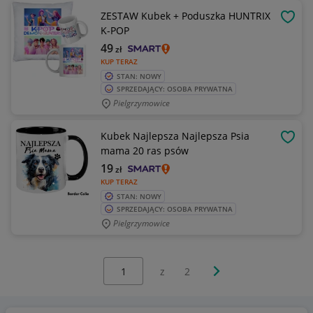
ZESTAW Kubek + Poduszka HUNTRIX
OBSE
K-POP
49
zł
KUP TERAZ
STAN: NOWY
SPRZEDAJĄCY: OSOBA PRYWATNA
Pielgrzymowice
Kubek Najlepsza Najlepsza Psia
OBSE
mama 20 ras psów
19
zł
KUP TERAZ
STAN: NOWY
SPRZEDAJĄCY: OSOBA PRYWATNA
Pielgrzymowice
Wybierz stronę:
Następna strona
z
2