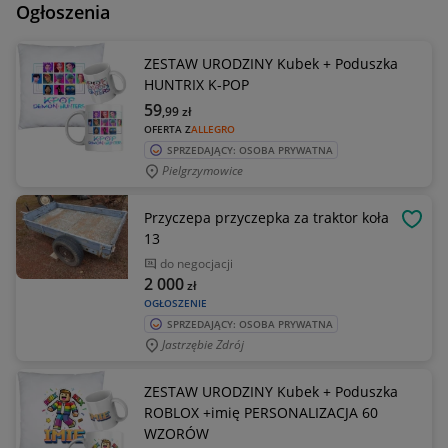
Ogłoszenia
ZESTAW URODZINY Kubek + Poduszka
HUNTRIX K-POP
59
,99
zł
OFERTA Z
ALLEGRO
SPRZEDAJĄCY: OSOBA PRYWATNA
Pielgrzymowice
Przyczepa przyczepka za traktor koła
OBSE
13
do negocjacji
2 000
zł
OGŁOSZENIE
SPRZEDAJĄCY: OSOBA PRYWATNA
Jastrzębie Zdrój
ZESTAW URODZINY Kubek + Poduszka
ROBLOX +imię PERSONALIZACJA 60
WZORÓW