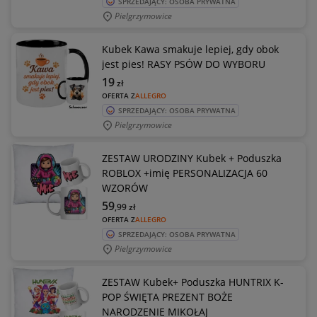
SPRZEDAJĄCY: OSOBA PRYWATNA
Pielgrzymowice
Kubek Kawa smakuje lepiej, gdy obok
jest pies! RASY PSÓW DO WYBORU
19
zł
OFERTA Z
ALLEGRO
SPRZEDAJĄCY: OSOBA PRYWATNA
Pielgrzymowice
ZESTAW URODZINY Kubek + Poduszka
ROBLOX +imię PERSONALIZACJA 60
WZORÓW
59
,99
zł
OFERTA Z
ALLEGRO
SPRZEDAJĄCY: OSOBA PRYWATNA
Pielgrzymowice
ZESTAW Kubek+ Poduszka HUNTRIX K-
POP ŚWIĘTA PREZENT BOŻE
NARODZENIE MIKOŁAJ