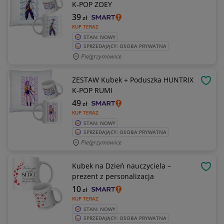
K-POP ZOEY
39
zł
KUP TERAZ
STAN: NOWY
SPRZEDAJĄCY: OSOBA PRYWATNA
Pielgrzymowice
ZESTAW Kubek + Poduszka HUNTRIX
OBSE
K-POP RUMI
49
zł
KUP TERAZ
STAN: NOWY
SPRZEDAJĄCY: OSOBA PRYWATNA
Pielgrzymowice
Kubek na Dzień nauczyciela –
OBSE
prezent z personalizacja
10
zł
KUP TERAZ
STAN: NOWY
SPRZEDAJĄCY: OSOBA PRYWATNA