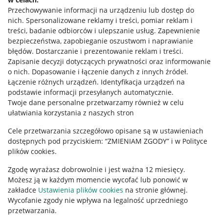
Przechowywanie informacji na urządzeniu lub dostęp do
Allegro Gadane dla kupujących
nich
.
Spersonalizowane reklamy i treści, pomiar reklam i
treści, badanie odbiorców i ulepszanie usług
.
Zapewnienie
Mapa miejscowości
bezpieczeństwa, zapobieganie oszustwom i naprawianie
błędów
.
Dostarczanie i prezentowanie reklam i treści
.
Informacje prawne
Zapisanie decyzji dotyczących prywatności oraz informowanie
o nich
.
Dopasowanie i łączenie danych z innych źródeł
.
Regulamin
Łączenie różnych urządzeń
.
Identyfikacja urządzeń na
podstawie informacji przesyłanych automatycznie
.
Polityka plików "cookies"
Twoje dane personalne przetwarzamy również w celu
ułatwiania korzystania z naszych stron
Ustawienia plików "cookies"
Cele przetwarzania szczegółowo opisane są w ustawieniach
Udostępnianie lokalizacji
dostępnych pod przyciskiem: “ZMIENIAM ZGODY” i w Polityce
Informacje dla Aktu o Usługach Cyfrowych
plików cookies.
Zgodę wyrażasz dobrowolnie i jest ważna 12 miesięcy.
Pobierz aplikację
Możesz ją w każdym momencie wycofać lub ponowić w
zakładce
Ustawienia plików cookies
na stronie głównej.
Wycofanie zgody nie wpływa na legalność uprzedniego
przetwarzania.