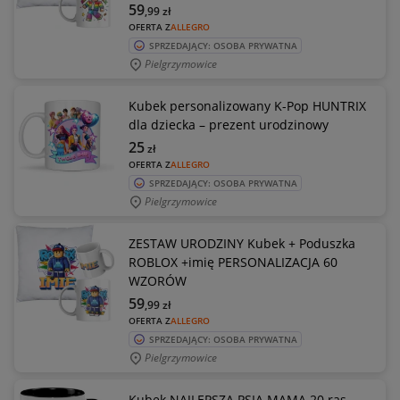
59
,99
zł
OFERTA Z
ALLEGRO
SPRZEDAJĄCY: OSOBA PRYWATNA
Pielgrzymowice
Kubek personalizowany K-Pop HUNTRIX
dla dziecka – prezent urodzinowy
25
zł
OFERTA Z
ALLEGRO
SPRZEDAJĄCY: OSOBA PRYWATNA
Pielgrzymowice
ZESTAW URODZINY Kubek + Poduszka
ROBLOX +imię PERSONALIZACJA 60
WZORÓW
59
,99
zł
OFERTA Z
ALLEGRO
SPRZEDAJĄCY: OSOBA PRYWATNA
Pielgrzymowice
Kubek NAJLEPSZA PSIA MAMA 20 ras