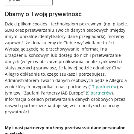
Dbamy o Twoją prywatność
Dzięki plikom cookies i technologiom pokrewnym
(np. piksele,
SDK)
oraz przetwarzaniu Twoich danych osobowych
(między
innymi unikalne identyfikatory, dane przeglądarki)
, możemy
zapewnić, że dopasujemy do Ciebie wyświetlane treści.
Wyrażając zgodę na przechowywanie informacji na
urządzeniu końcowym lub dostęp do nich i przetwarzanie
danych (w tym w obszarze profilowania, analiz rynkowych i
statystycznych) sprawiasz, że łatwiej będzie odnaleźć Ci w
Allegro dokładnie to, czego szukasz i potrzebujesz.
Administratorem Twoich danych osobowych będzie Allegro a
w niektórych przypadkach nasi partnerzy (
17
partnerów
), w
tym tzw. “Zaufani Partnerzy IAB Europe” (
9
partnerów
).
Przydatne informacje
Informacja o celach przetwarzania danych osobowych przez
naszych partnerów znajduje się w ich politykach ochrony
prywatności.
Jak to działa
Napisz do nas
My i nasi partnerzy możemy przetwarzać dane personalne
w celach:
Allegro Gadane dla sprzedających