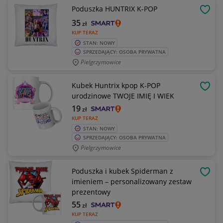
Poduszka HUNTRIX K-POP
OBSE
35
zł
KUP TERAZ
STAN: NOWY
SPRZEDAJĄCY: OSOBA PRYWATNA
Pielgrzymowice
Kubek Huntrix kpop K-POP
OBSE
urodzinowe TWOJE IMIĘ I WIEK
19
zł
KUP TERAZ
STAN: NOWY
SPRZEDAJĄCY: OSOBA PRYWATNA
Pielgrzymowice
Poduszka i kubek Spiderman z
OBSE
imieniem – personalizowany zestaw
prezentowy
55
zł
KUP TERAZ