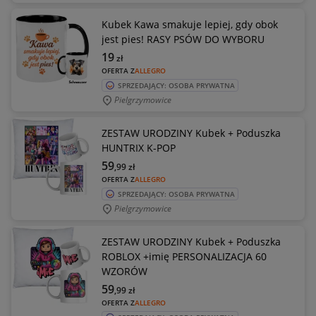
Kubek Kawa smakuje lepiej, gdy obok
jest pies! RASY PSÓW DO WYBORU
19
zł
OFERTA Z
ALLEGRO
SPRZEDAJĄCY: OSOBA PRYWATNA
Pielgrzymowice
ZESTAW URODZINY Kubek + Poduszka
HUNTRIX K-POP
59
,99
zł
OFERTA Z
ALLEGRO
SPRZEDAJĄCY: OSOBA PRYWATNA
Pielgrzymowice
ZESTAW URODZINY Kubek + Poduszka
ROBLOX +imię PERSONALIZACJA 60
WZORÓW
59
,99
zł
OFERTA Z
ALLEGRO