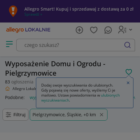
Allegro Smart! Kupuj i sprzedawaj z dostawą za 0 zł
Sprawdź »
Otwórz menu z kategoriami
szukaj
Wyposażenie Domu i Ogrodu -
Pielgrzymowice
POL
83
ogłoszenia
Zamkn
Dodaj swoje wyszukiwania do ulubionych.
Allegro Lokalnie
Dom i Ogród
Wyposażenie
Gdy pojawią się nowe oferty, wyślemy Ci je
mailowo. Ustaw powiadomienia w
ulubionych
Podobne:
wyposażenie
piórnik z wyposażeniem
plecak ew
wyszukiwaniach
.
Filtruj
Pielgrzymowice, Śląskie, +0 km