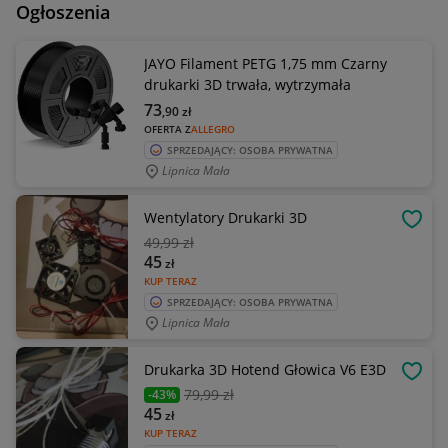
Ogłoszenia
JAYO Filament PETG 1,75 mm Czarny
drukarki 3D trwała, wytrzymała
73
,90
zł
OFERTA Z
ALLEGRO
SPRZEDAJĄCY: OSOBA PRYWATNA
Lipnica Mała
Wentylatory Drukarki 3D
OBSE
49
,99 zł
45
zł
KUP TERAZ
SPRZEDAJĄCY: OSOBA PRYWATNA
Lipnica Mała
Drukarka 3D Hotend Głowica V6 E3D
OBSE
79
,99 zł
-43%
45
zł
KUP TERAZ