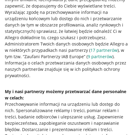
zapewnić, że dopasujemy do Ciebie wyświetlane treści.
Wyrażając zgodę na przechowywanie informacji na
urządzeniu końcowym lub dostęp do nich i przetwarzanie
danych (w tym w obszarze profilowania, analiz rynkowych i
statystycznych) sprawiasz, że łatwiej będzie odnaleźć Ci w
Allegro dokładnie to, czego szukasz i potrzebujesz.
Administratorem Twoich danych osobowych będzie Allegro a
w niektórych przypadkach nasi partnerzy (
17
partnerów
), w
tym tzw. “Zaufani Partnerzy IAB Europe” (
9
partnerów
).
Przydatne informacje
Informacja o celach przetwarzania danych osobowych przez
naszych partnerów znajduje się w ich politykach ochrony
prywatności.
Jak to działa
Napisz do nas
My i nasi partnerzy możemy przetwarzać dane personalne
w celach:
Allegro Gadane dla sprzedających
Przechowywanie informacji na urządzeniu lub dostęp do
Allegro Gadane dla kupujących
nich
.
Spersonalizowane reklamy i treści, pomiar reklam i
treści, badanie odbiorców i ulepszanie usług
.
Zapewnienie
Mapa miejscowości
bezpieczeństwa, zapobieganie oszustwom i naprawianie
błędów
.
Dostarczanie i prezentowanie reklam i treści
.
Informacje prawne