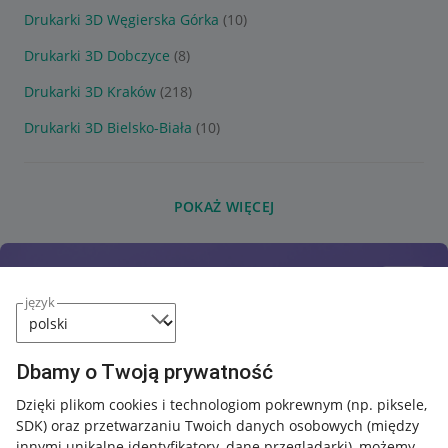
Drukarki 3D Węgierska Górka
(10)
Drukarki 3D Dobczyce
(8)
Drukarki 3D Kraków
(218)
Drukarki 3D Bielsko-Biała
(10)
POKAŻ WIĘCEJ
język
Dbamy o Twoją prywatność
Dzięki plikom cookies i technologiom pokrewnym
(np. piksele,
SDK)
oraz przetwarzaniu Twoich danych osobowych
(między
innymi unikalne identyfikatory, dane przeglądarki)
, możemy