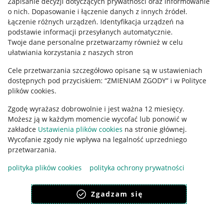
Zapisanie decyzji dotyczących prywatności oraz informowanie
o nich
.
Dopasowanie i łączenie danych z innych źródeł
.
Regulamin
Łączenie różnych urządzeń
.
Identyfikacja urządzeń na
podstawie informacji przesyłanych automatycznie
.
Polityka plików "cookies"
Twoje dane personalne przetwarzamy również w celu
ułatwiania korzystania z naszych stron
Ustawienia plików "cookies"
Cele przetwarzania szczegółowo opisane są w ustawieniach
Udostępnianie lokalizacji
dostępnych pod przyciskiem: “ZMIENIAM ZGODY” i w Polityce
Informacje dla Aktu o Usługach Cyfrowych
plików cookies.
Zgodę wyrażasz dobrowolnie i jest ważna 12 miesięcy.
Pobierz aplikację
Możesz ją w każdym momencie wycofać lub ponowić w
zakładce
Ustawienia plików cookies
na stronie głównej.
Wycofanie zgody nie wpływa na legalność uprzedniego
przetwarzania.
polityka plików cookies
polityka ochrony prywatności
Zgadzam się