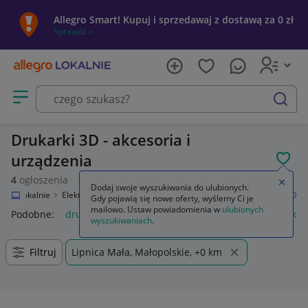
Allegro Smart! Kupuj i sprzedawaj z dostawą za 0 zł
Sprawdź »
Otwórz menu z kategoriami
szukaj
Drukarki 3D - akcesoria i
urządzenia
POL
4
ogłoszenia
Zamkn
Dodaj swoje wyszukiwania do ulubionych.
legro Lokalnie
Elektronika
Komputery
Drukarki i skanery
Drukarki 3D
Gdy pojawią się nowe oferty, wyślemy Ci je
mailowo. Ustaw powiadomienia w
ulubionych
Podobne:
drukarki 3d
smok z drukarki 3d
klej do drukarki 
wyszukiwaniach
.
Filtruj
Lipnica Mała, Małopolskie, +0 km