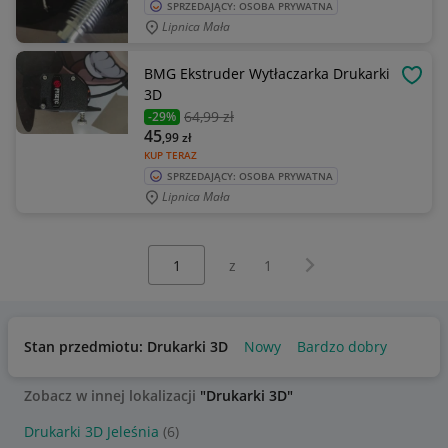
SPRZEDAJĄCY: OSOBA PRYWATNA
Lipnica Mała
BMG Ekstruder Wytłaczarka Drukarki
OBSE
3D
64
,99 zł
-29%
45
,99
zł
KUP TERAZ
SPRZEDAJĄCY: OSOBA PRYWATNA
Lipnica Mała
Wybierz stronę:
Następna strona
z
1
Stan przedmiotu: Drukarki 3D
Nowy
Bardzo dobry
Zobacz w innej lokalizacji
"Drukarki 3D"
Drukarki 3D Jeleśnia
(6)