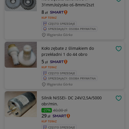
OBSE
31mm,łożysko oś-8mm/2szt
8
zł
KUP TERAZ
CZĘSTO SPRZEDAJE
SPRZEDAJĄCY: OSOBA PRYWATNA
Węgierska Górka
Koło zębate z ślimakiem do
OBSE
przekładni 1 do 44 obro
5
zł
KUP TERAZ
CZĘSTO SPRZEDAJE
SPRZEDAJĄCY: OSOBA PRYWATNA
Węgierska Górka
Silnik NiSSEI- DC 24V/2,5A/5000
OBSE
obr/min.
40
,00 zł
-27%
29
zł
KUP TERAZ
CZĘSTO SPRZEDAJE