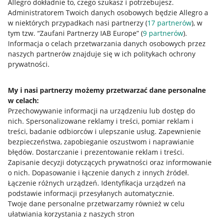
Allegro dokładnie to, czego szukasz i potrzebujesz.
Administratorem Twoich danych osobowych będzie Allegro a
w niektórych przypadkach nasi partnerzy (
17
partnerów
), w
tym tzw. “Zaufani Partnerzy IAB Europe” (
9
partnerów
).
Przydatne informacje
Informacja o celach przetwarzania danych osobowych przez
naszych partnerów znajduje się w ich politykach ochrony
prywatności.
Jak to działa
Napisz do nas
My i nasi partnerzy możemy przetwarzać dane personalne
w celach:
Allegro Gadane dla sprzedających
Przechowywanie informacji na urządzeniu lub dostęp do
Allegro Gadane dla kupujących
nich
.
Spersonalizowane reklamy i treści, pomiar reklam i
treści, badanie odbiorców i ulepszanie usług
.
Zapewnienie
Mapa miejscowości
bezpieczeństwa, zapobieganie oszustwom i naprawianie
błędów
.
Dostarczanie i prezentowanie reklam i treści
.
Informacje prawne
Zapisanie decyzji dotyczących prywatności oraz informowanie
o nich
.
Dopasowanie i łączenie danych z innych źródeł
.
Regulamin
Łączenie różnych urządzeń
.
Identyfikacja urządzeń na
podstawie informacji przesyłanych automatycznie
.
Polityka plików "cookies"
Twoje dane personalne przetwarzamy również w celu
ułatwiania korzystania z naszych stron
Ustawienia plików "cookies"