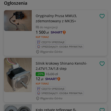
Ogłoszenia
Oryginalny Prusa MMU3,
OBSE
zdemontowany z MK3S+
do negocjacji
1 500
zł
KUP TERAZ
CZĘSTO SPRZEDAJE
SPRZEDAJĄCY: OSOBA PRYWATNA
Węgierska Górka
Silnik krokowy Shinano Kenshi-
OBSE
2,47V/1,7A/1,8 step
15
,00 zł
-20%
12
zł
KUP TERAZ
CZĘSTO SPRZEDAJE
SPRZEDAJĄCY: OSOBA PRYWATNA
Węgierska Górka
Koło zębate teflonowe fi-