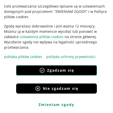
Cele przetwarzania szczegółowo opisane są w ustawieniach
Udostępnianie lokalizacji
dostępnych pod przyciskiem: “ZMIENIAM ZGODY” i w Polityce
Informacje dla Aktu o Usługach Cyfrowych
plików cookies.
Zgodę wyrażasz dobrowolnie i jest ważna 12 miesięcy.
Pobierz aplikację
Możesz ją w każdym momencie wycofać lub ponowić w
zakładce
Ustawienia plików cookies
na stronie głównej.
Wycofanie zgody nie wpływa na legalność uprzedniego
przetwarzania.
polityka plików cookies
polityka ochrony prywatności
Zgadzam się
Nie zgadzam się
Korzystanie z serwisu oznacza akceptację
regulaminu
.
Zmieniam zgody