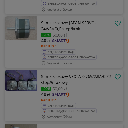
SPRZEDAJĄCY: OSOBA PRYWATNA
Węgierska Górka
Silnik krokowy JAPAN SERVO-
OBSE
24V/3A/0,6 step/krok.
50
,00 zł
-20%
40
zł
KUP TERAZ
CZĘSTO SPRZEDAJE
SPRZEDAJĄCY: OSOBA PRYWATNA
Węgierska Górka
Silnik krokowy VEXTA-0,76V/2,8A/0,72
OBSE
step/5-fazowy
50
,00 zł
-20%
40
zł
KUP TERAZ
CZĘSTO SPRZEDAJE
SPRZEDAJĄCY: OSOBA PRYWATNA
Węgierska Górka