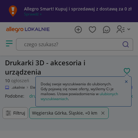
Allegro Smart! Kupuj i sprzedawaj z dostawą za 0 zł
Sprawdź »
Otwórz menu z kategoriami
szukaj
Drukarki 3D - akcesoria i
urządzenia
POL
10
ogłoszeń
Zamkn
Dodaj swoje wyszukiwania do ulubionych.
llegro Lokalnie
Elektronika
Komputery
Drukarki i skanery
Drukarki 3D
Gdy pojawią się nowe oferty, wyślemy Ci je
mailowo. Ustaw powiadomienia w
ulubionych
Podobne:
drukarki 3d
smok z drukarki 3d
klej do drukarki 
wyszukiwaniach
.
Filtruj
Węgierska Górka, Śląskie, +0 km