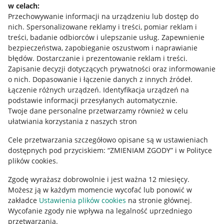
w celach:
Allegro Gadane dla sprzedających
Przechowywanie informacji na urządzeniu lub dostęp do
Allegro Gadane dla kupujących
nich
.
Spersonalizowane reklamy i treści, pomiar reklam i
treści, badanie odbiorców i ulepszanie usług
.
Zapewnienie
Mapa miejscowości
bezpieczeństwa, zapobieganie oszustwom i naprawianie
błędów
.
Dostarczanie i prezentowanie reklam i treści
.
Informacje prawne
Zapisanie decyzji dotyczących prywatności oraz informowanie
o nich
.
Dopasowanie i łączenie danych z innych źródeł
.
Regulamin
Łączenie różnych urządzeń
.
Identyfikacja urządzeń na
podstawie informacji przesyłanych automatycznie
.
Polityka plików "cookies"
Twoje dane personalne przetwarzamy również w celu
ułatwiania korzystania z naszych stron
Ustawienia plików "cookies"
Cele przetwarzania szczegółowo opisane są w ustawieniach
Udostępnianie lokalizacji
dostępnych pod przyciskiem: “ZMIENIAM ZGODY” i w Polityce
Informacje dla Aktu o Usługach Cyfrowych
plików cookies.
Zgodę wyrażasz dobrowolnie i jest ważna 12 miesięcy.
Pobierz aplikację
Możesz ją w każdym momencie wycofać lub ponowić w
zakładce
Ustawienia plików cookies
na stronie głównej.
Wycofanie zgody nie wpływa na legalność uprzedniego
przetwarzania.