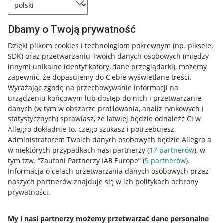
Dbamy o Twoją prywatność
Dzięki plikom cookies i technologiom pokrewnym
(np. piksele,
SDK)
oraz przetwarzaniu Twoich danych osobowych
(między
innymi unikalne identyfikatory, dane przeglądarki)
, możemy
zapewnić, że dopasujemy do Ciebie wyświetlane treści.
Wyrażając zgodę na przechowywanie informacji na
urządzeniu końcowym lub dostęp do nich i przetwarzanie
danych (w tym w obszarze profilowania, analiz rynkowych i
statystycznych) sprawiasz, że łatwiej będzie odnaleźć Ci w
Allegro dokładnie to, czego szukasz i potrzebujesz.
Administratorem Twoich danych osobowych będzie Allegro a
w niektórych przypadkach nasi partnerzy (
17
partnerów
), w
tym tzw. “Zaufani Partnerzy IAB Europe” (
9
partnerów
).
Przydatne informacje
Informacja o celach przetwarzania danych osobowych przez
naszych partnerów znajduje się w ich politykach ochrony
prywatności.
Jak to działa
Napisz do nas
My i nasi partnerzy możemy przetwarzać dane personalne