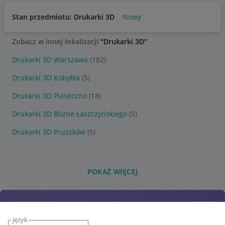
Stan przedmiotu: Drukarki 3D
Nowy
Zobacz w innej lokalizacji
"Drukarki 3D"
Drukarki 3D Warszawa
(182)
Drukarki 3D Kobyłka
(5)
Drukarki 3D Piaseczno
(18)
Drukarki 3D Blizne Łaszczyńskiego
(5)
Drukarki 3D Pruszków
(5)
POKAŻ WIĘCEJ
język