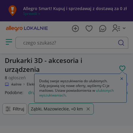
Allegro Smart! Kupuj i sprzedawaj z dostawą za 0 zł
Sprawdź »
Otwórz menu z kategoriami
szukaj
Drukarki 3D - akcesoria i
urządzenia
POL
8
ogłoszeń
Zamkn
Dodaj swoje wyszukiwania do ulubionych.
legro Lokalnie
Elektronika
Komputery
Drukarki i skanery
Drukarki 3D
Gdy pojawią się nowe oferty, wyślemy Ci je
mailowo. Ustaw powiadomienia w
ulubionych
Podobne:
drukarki 3d
smok z drukarki 3d
klej do drukarki 
wyszukiwaniach
.
Filtruj
Ząbki, Mazowieckie, +0 km