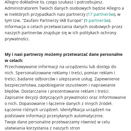
Allegro dokładnie to, czego szukasz i potrzebujesz.
Administratorem Twoich danych osobowych będzie Allegro a
w niektórych przypadkach nasi partnerzy (
17
partnerów
), w
tym tzw. “Zaufani Partnerzy IAB Europe” (
9
partnerów
).
Przydatne informacje
Informacja o celach przetwarzania danych osobowych przez
naszych partnerów znajduje się w ich politykach ochrony
prywatności.
Jak to działa
Napisz do nas
My i nasi partnerzy możemy przetwarzać dane personalne
w celach:
Allegro Gadane dla sprzedających
Przechowywanie informacji na urządzeniu lub dostęp do
Allegro Gadane dla kupujących
nich
.
Spersonalizowane reklamy i treści, pomiar reklam i
treści, badanie odbiorców i ulepszanie usług
.
Zapewnienie
Mapa miejscowości
bezpieczeństwa, zapobieganie oszustwom i naprawianie
błędów
.
Dostarczanie i prezentowanie reklam i treści
.
Informacje prawne
Zapisanie decyzji dotyczących prywatności oraz informowanie
o nich
.
Dopasowanie i łączenie danych z innych źródeł
.
Regulamin
Łączenie różnych urządzeń
.
Identyfikacja urządzeń na
podstawie informacji przesyłanych automatycznie
.
Polityka plików "cookies"
Twoje dane personalne przetwarzamy również w celu
ułatwiania korzystania z naszych stron
Ustawienia plików "cookies"