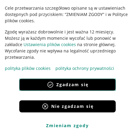
Cele przetwarzania szczegółowo opisane są w ustawieniach
Udostępnianie lokalizacji
dostępnych pod przyciskiem: “ZMIENIAM ZGODY” i w Polityce
Informacje dla Aktu o Usługach Cyfrowych
plików cookies.
Zgodę wyrażasz dobrowolnie i jest ważna 12 miesięcy.
Pobierz aplikację
Możesz ją w każdym momencie wycofać lub ponowić w
zakładce
Ustawienia plików cookies
na stronie głównej.
Wycofanie zgody nie wpływa na legalność uprzedniego
przetwarzania.
polityka plików cookies
polityka ochrony prywatności
Zgadzam się
Nie zgadzam się
Korzystanie z serwisu oznacza akceptację
regulaminu
.
Zmieniam zgody