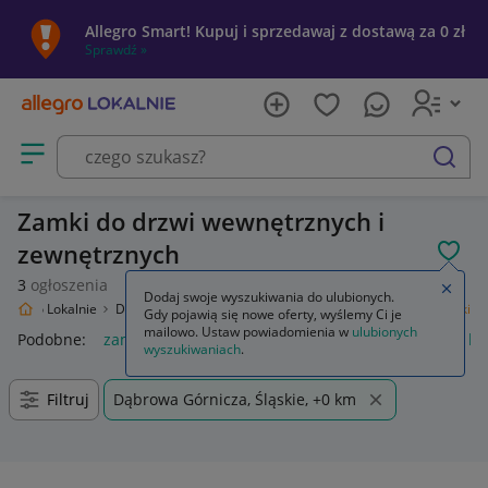
Allegro Smart! Kupuj i sprzedawaj z dostawą za 0 zł
Sprawdź »
Otwórz menu z kategoriami
szukaj
Zamki do drzwi wewnętrznych i
zewnętrznych
POL
3
ogłoszenia
Zamkn
Dodaj swoje wyszukiwania do ulubionych.
Allegro Lokalnie
Dom i Ogród
Budownictwo i Akcesoria
Drzwi
Zamki
Gdy pojawią się nowe oferty, wyślemy Ci je
mailowo. Ustaw powiadomienia w
ulubionych
Podobne:
zamki
zamki meblowe
zamki do drzwi
zamki bu
wyszukiwaniach
.
Filtruj
Dąbrowa Górnicza, Śląskie, +0 km