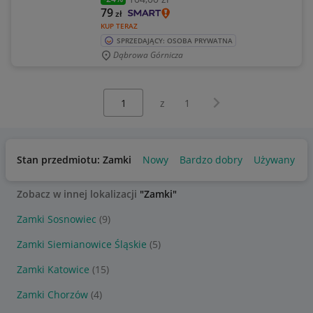
79
zł
KUP TERAZ
SPRZEDAJĄCY: OSOBA PRYWATNA
Dąbrowa Górnicza
Wybierz stronę:
Następna strona
z
1
Stan przedmiotu: Zamki
Nowy
Bardzo dobry
Używany
Zobacz w innej lokalizacji
"Zamki"
Zamki Sosnowiec
(9)
Zamki Siemianowice Śląskie
(5)
Zamki Katowice
(15)
Zamki Chorzów
(4)