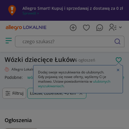
Allegro Smart! Kupuj i sprzedawaj z dostawą za 0 zł
Sprawdź »
Otwórz menu z kategoriami
szukaj
Wózki dziecięce Łuków
6
ogłoszeń
POL
Allegro Lokalnie
Dziecko
Wózki
Zamkn
Dodaj swoje wyszukiwania do ulubionych.
Gdy pojawią się nowe oferty, wyślemy Ci je
Podobne:
wózki
wózki do bramy przesuwnej
wózki kuchen
mailowo. Ustaw powiadomienia w
ulubionych
wyszukiwaniach
.
Filtruj
Łuków, Lubelskie, +0 km
Ogłoszenia