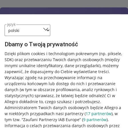
język
Dbamy o Twoją prywatność
Dzięki plikom cookies i technologiom pokrewnym
(np. piksele,
SDK)
oraz przetwarzaniu Twoich danych osobowych
(między
innymi unikalne identyfikatory, dane przeglądarki)
, możemy
zapewnić, że dopasujemy do Ciebie wyświetlane treści.
Wyrażając zgodę na przechowywanie informacji na
urządzeniu końcowym lub dostęp do nich i przetwarzanie
danych (w tym w obszarze profilowania, analiz rynkowych i
statystycznych) sprawiasz, że łatwiej będzie odnaleźć Ci w
Allegro dokładnie to, czego szukasz i potrzebujesz.
Administratorem Twoich danych osobowych będzie Allegro a
w niektórych przypadkach nasi partnerzy (
17
partnerów
), w
tym tzw. “Zaufani Partnerzy IAB Europe” (
9
partnerów
).
Przydatne informacje
Informacja o celach przetwarzania danych osobowych przez