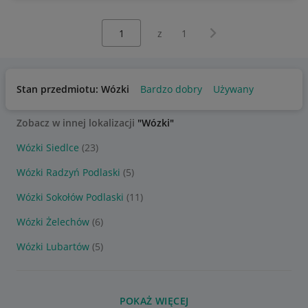
Wybierz stronę:
Następna strona
z
1
Stan przedmiotu: Wózki
Bardzo dobry
Używany
Zobacz w innej lokalizacji
"Wózki"
Wózki Siedlce
(23)
Wózki Radzyń Podlaski
(5)
Wózki Sokołów Podlaski
(11)
Wózki Żelechów
(6)
Wózki Lubartów
(5)
POKAŻ WIĘCEJ