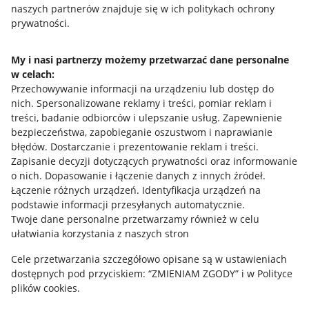
naszych partnerów znajduje się w ich politykach ochrony
prywatności.
Jak to działa
Napisz do nas
My i nasi partnerzy możemy przetwarzać dane personalne
w celach:
Allegro Gadane dla sprzedających
Przechowywanie informacji na urządzeniu lub dostęp do
Allegro Gadane dla kupujących
nich
.
Spersonalizowane reklamy i treści, pomiar reklam i
treści, badanie odbiorców i ulepszanie usług
.
Zapewnienie
Mapa miejscowości
bezpieczeństwa, zapobieganie oszustwom i naprawianie
błędów
.
Dostarczanie i prezentowanie reklam i treści
.
Informacje prawne
Zapisanie decyzji dotyczących prywatności oraz informowanie
o nich
.
Dopasowanie i łączenie danych z innych źródeł
.
Regulamin
Łączenie różnych urządzeń
.
Identyfikacja urządzeń na
podstawie informacji przesyłanych automatycznie
.
Polityka plików "cookies"
Twoje dane personalne przetwarzamy również w celu
ułatwiania korzystania z naszych stron
Ustawienia plików "cookies"
Cele przetwarzania szczegółowo opisane są w ustawieniach
Udostępnianie lokalizacji
dostępnych pod przyciskiem: “ZMIENIAM ZGODY” i w Polityce
Informacje dla Aktu o Usługach Cyfrowych
plików cookies.