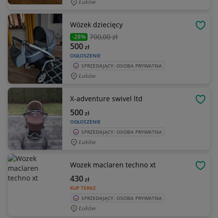
Łuków
Wózek dziecięcy
OBSE
700
,00 zł
-28%
500
zł
OGŁOSZENIE
SPRZEDAJĄCY: OSOBA PRYWATNA
Łuków
X-adventure swivel ltd
OBSE
500
zł
OGŁOSZENIE
SPRZEDAJĄCY: OSOBA PRYWATNA
Łuków
Wozek maclaren techno xt
OBSE
430
zł
KUP TERAZ
SPRZEDAJĄCY: OSOBA PRYWATNA
Łuków