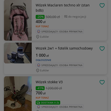
Wózek Maclaren techno xlr (stan
OBSE
bdb)
500
,00 zł
do negocjacji
-20%
400
zł
KUP TERAZ
SPRZEDAJĄCY: OSOBA PRYWATNA
Łuków
Wozek 2w1 + fotelik samochodowy
OBSE
1 000
zł
OGŁOSZENIE
SPRZEDAJĄCY: OSOBA PRYWATNA
Łuków
Wózek stokke V3
OBSE
1200
,00 zł
-41%
700
zł
KUP TERAZ
DOSTAWA 0 ZŁ
SPRZEDAJĄCY: OSOBA PRYWATNA