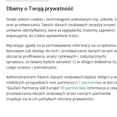
Dbamy o Twoją prywatność
Dzięki plikom cookies i technologiom pokrewnym
(np. piksele, 
oraz przetwarzaniu Twoich danych osobowych
(między innymi
unikalne identyfikatory, dane przeglądarki)
, możemy zapewnić, 
dopasujemy do Ciebie wyświetlane treści.
Wyrażając zgodę na przechowywanie informacji na urządzeniu
końcowym lub dostęp do nich i przetwarzanie danych (w tym w
obszarze profilowania, analiz rynkowych i statystycznych)
sprawiasz, że łatwiej będzie odnaleźć Ci w Allegro dokładnie to,
czego szukasz i potrzebujesz.
Przydatne informacje
Informacje p
Administratorem Twoich danych osobowych będzie Allegro a w
niektórych przypadkach nasi partnerzy (
17
partnerów
), w tym t
Jak to działa
Regulamin
“Zaufani Partnerzy IAB Europe” (
9
partnerów
). Informacja o cel
Napisz do nas
Polityka plików
przetwarzania danych osobowych przez naszych partnerów
znajduje się w ich politykach ochrony prywatności.
Allegro Gadane dla sprzedających
Ustawienia plik
Allegro Gadane dla kupujących
Udostępnianie l