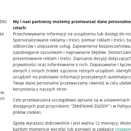
SDK)
My i nasi partnerzy możemy przetwarzać dane personaln
celach:
że
Przechowywanie informacji na urządzeniu lub dostęp do ni
Spersonalizowane reklamy i treści, pomiar reklam i treści, b
odbiorców i ulepszanie usług
.
Zapewnienie bezpieczeństwa,
zapobieganie oszustwom i naprawianie błędów
.
Dostarczani
prezentowanie reklam i treści
.
Zapisanie decyzji dotyczącyc
prywatności oraz informowanie o nich
.
Dopasowanie i łącze
danych z innych źródeł
.
Łączenie różnych urządzeń
.
Identyf
urządzeń na podstawie informacji przesyłanych automatycz
rawne
Pobierz aplikację
Twoje dane personalne przetwarzamy również w celu ułatw
korzystania z naszych stron
zw.
ach
Cele przetwarzania szczegółowo opisane są w ustawieniach
 "cookies"
dostępnych pod przyciskiem: “ZMIENIAM ZGODY” i w Polityc
plików cookies.
ów "cookies"
Zgodę wyrażasz dobrowolnie i jest ważna 12 miesięcy. Może
okalizacji
każdym momencie wycofać lub ponowić w zakładce
Ustawie