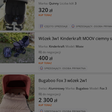
Marka:
Quinny
Liczba kół:
3
320
zł
KUP TERAZ
CZĘSTO SPRZEDAJE
SPRZEDAJĄCY: OSOBA PRYW
Wózek 3w1 Kinderkraft MOOV ciemny s
Marka:
Kinderkraft
Model:
Moov
do negocjacji
400
zł
KUP TERAZ
SPRZEDAJĄCY: OSOBA PRYWATNA
Bugaboo Fox 3 wózek 2w1
Stelaż:
Aluminiowy
Marka:
Bugaboo
Model:
Fox 3
do negocjacji
2 300
zł
KUP TERAZ
SPRZEDAJĄCY: OSOBA PRYWATNA