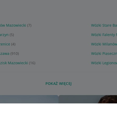
rów Mazowiecki
(7)
Wózki Stare B
arzyn
(5)
Wózki Falenty
żenice
(4)
Wózki Milanó
szawa
(910)
Wózki Piasecz
zisk Mazowiecki
(16)
Wózki Legion
POKAŻ WIĘCEJ