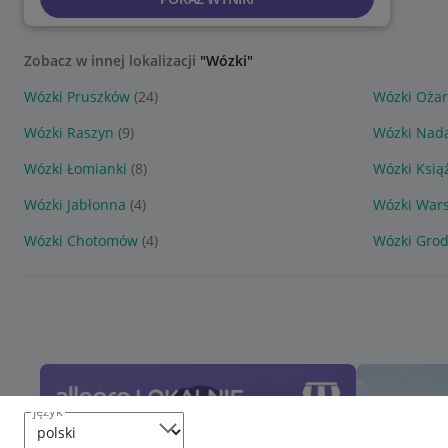
Zobacz w innej lokalizacji
"Wózki"
Wózki Pruszków
(24)
Wózki Oża
Wózki Raszyn
(9)
Wózki Nad
Wózki Łomianki
(8)
Wózki Ksią
Wózki Jabłonna
(4)
Wózki War
Wózki Chotomów
(4)
Wózki Grod
język