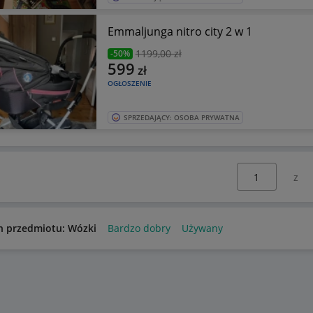
Emmaljunga nitro city 2 w 1
1199
,00 zł
-50%
599
zł
OGŁOSZENIE
SPRZEDAJĄCY: OSOBA PRYWATNA
Wybierz stronę:
n przedmiotu: Wózki
Bardzo dobry
Używany