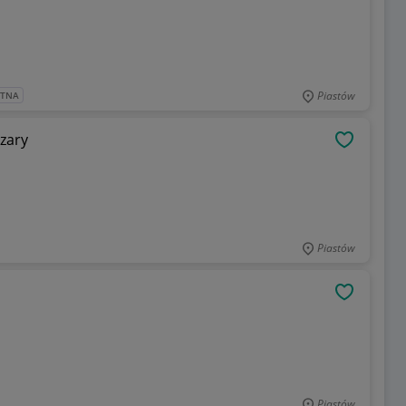
Piastów
ATNA
zary
OBSERWU
Piastów
OBSERWU
Piastów