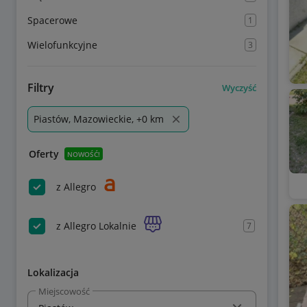
Spacerowe
1
Wielofunkcyjne
3
Filtry
Wyczyść
Piastów, Mazowieckie, +0 km
Oferty
NOWOŚĆ!
z Allegro
z Allegro Lokalnie
7
Lokalizacja
Miejscowość