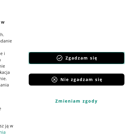
e w
ch
.
adanie
e i
Zgadzam się
h
nie
ikacja
nie
.
Nie zgadzam się
iania
Zmieniam zgody
e
sz ją w
nia