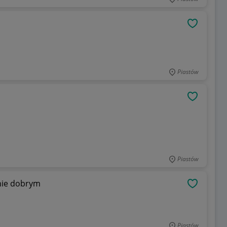
OBSERWU
Piastów
OBSERWU
Piastów
nie dobrym
OBSERWU
Piastów