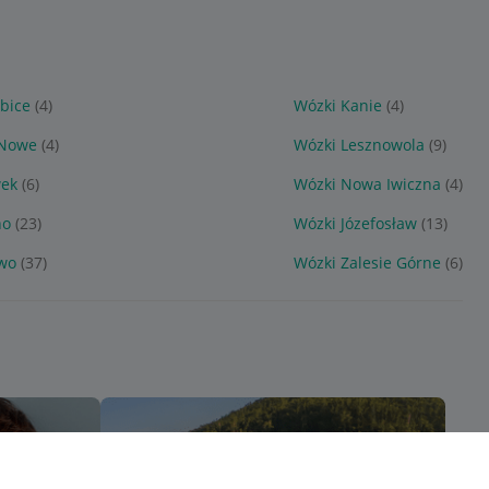
abice
(4)
Wózki Kanie
(4)
 Nowe
(4)
Wózki Lesznowola
(9)
wek
(6)
Wózki Nowa Iwiczna
(4)
no
(23)
Wózki Józefosław
(13)
owo
(37)
Wózki Zalesie Górne
(6)