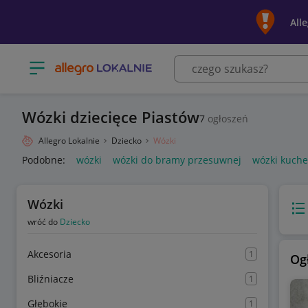
All
Otwórz menu z kategoriami
Wózki dziecięce Piastów
7
ogłoszeń
Allegro Lokalnie
Dziecko
Wózki
Podobne:
wózki
wózki do bramy przesuwnej
wózki kuch
Wózki
Wido
wróć do
Dziecko
Akcesoria
1
Og
Bliźniacze
1
Głębokie
1