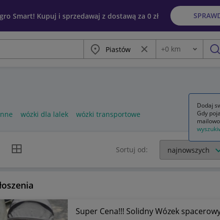
SPRAW
egro Smart! Kupuj i sprzedawaj z dostawą za 0 zł
Miasto
Wyczyść frazę
+
0
km
Odległość
szu
Dodaj sw
Gdy poja
enne
wózki dla lalek
wózki transportowe
mailowo
wyszuki
k listy
Widok siatki
Sortuj od:
łoszenia
Super Cena!!! Solidny Wózek spacero