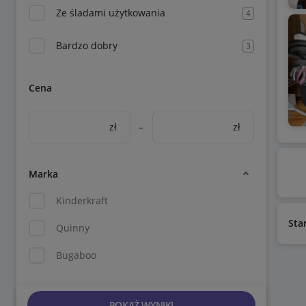
Ze śladami użytkowania
4
Bardzo dobry
3
Cena
zł
–
zł
Marka
Kinderkraft
Sta
Quinny
Bugaboo
POKAŻ WYNIKI