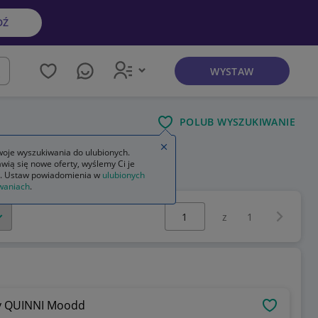
DŹ
WYSTAW
kaj
POLUB WYSZUKIWANIE
Zamknij wskazówkę
oje wyszukiwania do ulubionych.
wią się nowe oferty, wyślemy Ci je
. Ustaw powiadomienia w
ulubionych
waniach
.
Wybierz stronę:
Następna 
z
1
wy QUINNI Moodd
OBSERWU