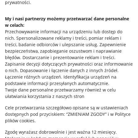
prywatności.
Jak to działa
Napisz do nas
My i nasi partnerzy możemy przetwarzać dane personalne
w celach:
Allegro Gadane dla sprzedających
Przechowywanie informacji na urządzeniu lub dostęp do
Allegro Gadane dla kupujących
nich
.
Spersonalizowane reklamy i treści, pomiar reklam i
treści, badanie odbiorców i ulepszanie usług
.
Zapewnienie
Mapa miejscowości
bezpieczeństwa, zapobieganie oszustwom i naprawianie
błędów
.
Dostarczanie i prezentowanie reklam i treści
.
Informacje prawne
Zapisanie decyzji dotyczących prywatności oraz informowanie
o nich
.
Dopasowanie i łączenie danych z innych źródeł
.
Regulamin
Łączenie różnych urządzeń
.
Identyfikacja urządzeń na
podstawie informacji przesyłanych automatycznie
.
Polityka plików "cookies"
Twoje dane personalne przetwarzamy również w celu
ułatwiania korzystania z naszych stron
Ustawienia plików "cookies"
Cele przetwarzania szczegółowo opisane są w ustawieniach
Udostępnianie lokalizacji
dostępnych pod przyciskiem: “ZMIENIAM ZGODY” i w Polityce
Informacje dla Aktu o Usługach Cyfrowych
plików cookies.
Zgodę wyrażasz dobrowolnie i jest ważna 12 miesięcy.
Pobierz aplikację