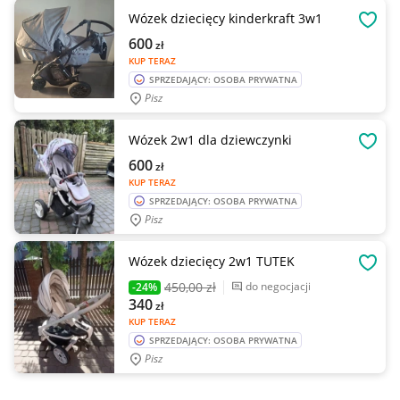
Wózek dziecięcy kinderkraft 3w1
OBSE
600
zł
KUP TERAZ
SPRZEDAJĄCY: OSOBA PRYWATNA
Pisz
Wózek 2w1 dla dziewczynki
OBSE
600
zł
KUP TERAZ
SPRZEDAJĄCY: OSOBA PRYWATNA
Pisz
Wózek dziecięcy 2w1 TUTEK
OBSE
450
,00 zł
do negocjacji
-24%
340
zł
KUP TERAZ
SPRZEDAJĄCY: OSOBA PRYWATNA
Pisz