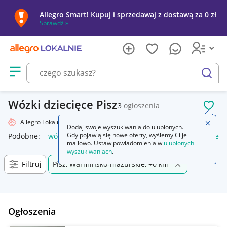
Allegro Smart! Kupuj i sprzedawaj z dostawą za 0 zł
Sprawdź »
Otwórz menu z kategoriami
szukaj
Wózki dziecięce Pisz
3
ogłoszenia
POL
Allegro Lokalnie
Dziecko
Wózki
Zamkn
Dodaj swoje wyszukiwania do ulubionych.
Gdy pojawią się nowe oferty, wyślemy Ci je
Podobne:
wózki
wózki do bramy przesuwnej
wózki kuchen
mailowo. Ustaw powiadomienia w
ulubionych
wyszukiwaniach
.
Filtruj
Pisz, Warmińsko-mazurskie, +0 km
Ogłoszenia