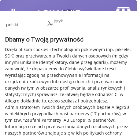
język
Dbamy o Twoją prywatność
Dzięki plikom cookies i technologiom pokrewnym
(np. piksele,
SDK)
oraz przetwarzaniu Twoich danych osobowych
(między
innymi unikalne identyfikatory, dane przeglądarki)
, możemy
zapewnić, że dopasujemy do Ciebie wyświetlane treści.
Wyrażając zgodę na przechowywanie informacji na
urządzeniu końcowym lub dostęp do nich i przetwarzanie
danych (w tym w obszarze profilowania, analiz rynkowych i
statystycznych) sprawiasz, że łatwiej będzie odnaleźć Ci w
Allegro dokładnie to, czego szukasz i potrzebujesz.
Administratorem Twoich danych osobowych będzie Allegro a
w niektórych przypadkach nasi partnerzy (
17
partnerów
), w
tym tzw. “Zaufani Partnerzy IAB Europe” (
9
partnerów
).
Przydatne informacje
Informacja o celach przetwarzania danych osobowych przez
naszych partnerów znajduje się w ich politykach ochrony