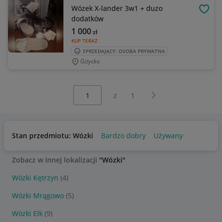
Wózek X-lander 3w1 + duzo
OBSE
dodatków
1 000
zł
KUP TERAZ
SPRZEDAJĄCY: OSOBA PRYWATNA
Giżycko
Wybierz stronę:
Następna strona
z
1
Stan przedmiotu: Wózki
Bardzo dobry
Używany
Zobacz w innej lokalizacji
"Wózki"
Wózki Kętrzyn
(4)
Wózki Mrągowo
(5)
Wózki Ełk
(9)