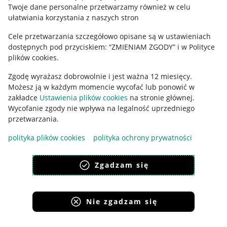
Polityka plików "cookies"
Twoje dane personalne przetwarzamy również w celu
ułatwiania korzystania z naszych stron
Ustawienia plików "cookies"
Cele przetwarzania szczegółowo opisane są w ustawieniach
Udostępnianie lokalizacji
dostępnych pod przyciskiem: “ZMIENIAM ZGODY” i w Polityce
Informacje dla Aktu o Usługach Cyfrowych
plików cookies.
Zgodę wyrażasz dobrowolnie i jest ważna 12 miesięcy.
Pobierz aplikację
Możesz ją w każdym momencie wycofać lub ponowić w
zakładce
Ustawienia plików cookies
na stronie głównej.
Wycofanie zgody nie wpływa na legalność uprzedniego
przetwarzania.
polityka plików cookies
polityka ochrony prywatności
Zgadzam się
Nie zgadzam się
Korzystanie z serwisu oznacza akceptację
regulaminu
.