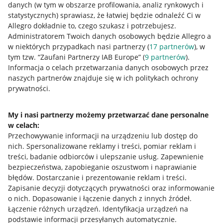
danych (w tym w obszarze profilowania, analiz rynkowych i
statystycznych) sprawiasz, że łatwiej będzie odnaleźć Ci w
Allegro dokładnie to, czego szukasz i potrzebujesz.
Administratorem Twoich danych osobowych będzie Allegro a
w niektórych przypadkach nasi partnerzy (
17
partnerów
), w
tym tzw. “Zaufani Partnerzy IAB Europe” (
9
partnerów
).
Przydatne informacje
Informacja o celach przetwarzania danych osobowych przez
naszych partnerów znajduje się w ich politykach ochrony
prywatności.
Jak to działa
Napisz do nas
My i nasi partnerzy możemy przetwarzać dane personalne
w celach:
Allegro Gadane dla sprzedających
Przechowywanie informacji na urządzeniu lub dostęp do
Allegro Gadane dla kupujących
nich
.
Spersonalizowane reklamy i treści, pomiar reklam i
treści, badanie odbiorców i ulepszanie usług
.
Zapewnienie
Mapa miejscowości
bezpieczeństwa, zapobieganie oszustwom i naprawianie
błędów
.
Dostarczanie i prezentowanie reklam i treści
.
Informacje prawne
Zapisanie decyzji dotyczących prywatności oraz informowanie
o nich
.
Dopasowanie i łączenie danych z innych źródeł
.
Regulamin
Łączenie różnych urządzeń
.
Identyfikacja urządzeń na
podstawie informacji przesyłanych automatycznie
.