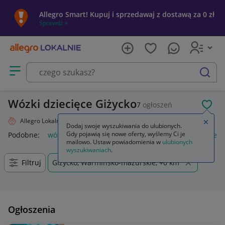
Allegro Smart! Kupuj i sprzedawaj z dostawą za 0 zł
Sprawdź »
Otwórz menu z kategoriami
szukaj
Wózki dziecięce Giżycko
7
ogłoszeń
POL
Allegro Lokalnie
Dziecko
Wózki
Zamkn
Dodaj swoje wyszukiwania do ulubionych.
Gdy pojawią się nowe oferty, wyślemy Ci je
Podobne:
wózki
wózki do bramy przesuwnej
wózki kuchen
mailowo. Ustaw powiadomienia w
ulubionych
wyszukiwaniach
.
Filtruj
Giżycko, Warmińsko-mazurskie, +0 km
Ogłoszenia