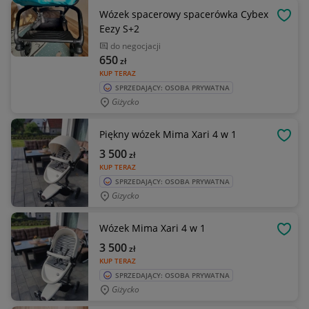
Wózek spacerowy spacerówka Cybex
OBSE
Eezy S+2
do negocjacji
650
zł
KUP TERAZ
SPRZEDAJĄCY: OSOBA PRYWATNA
Giżycko
Piękny wózek Mima Xari 4 w 1
OBSE
3 500
zł
KUP TERAZ
SPRZEDAJĄCY: OSOBA PRYWATNA
Gizycko
Wózek Mima Xari 4 w 1
OBSE
3 500
zł
KUP TERAZ
SPRZEDAJĄCY: OSOBA PRYWATNA
Giżycko