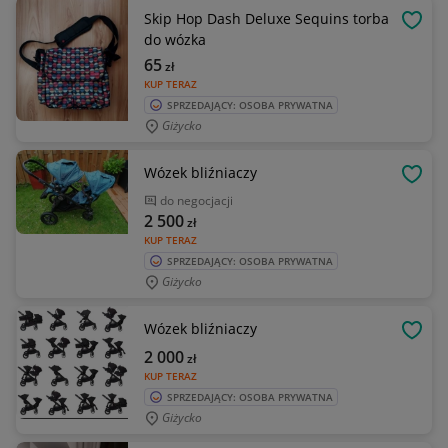
Skip Hop Dash Deluxe Sequins torba
OBSE
do wózka
65
zł
KUP TERAZ
SPRZEDAJĄCY: OSOBA PRYWATNA
Giżycko
Wózek bliźniaczy
OBSE
do negocjacji
2 500
zł
KUP TERAZ
SPRZEDAJĄCY: OSOBA PRYWATNA
Giżycko
Wózek bliźniaczy
OBSE
2 000
zł
KUP TERAZ
SPRZEDAJĄCY: OSOBA PRYWATNA
Giżycko