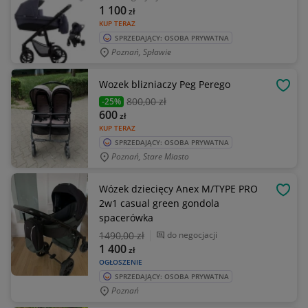
1 100
zł
KUP TERAZ
SPRZEDAJĄCY: OSOBA PRYWATNA
Poznań, Spławie
Wozek blizniaczy Peg Perego
OBSE
800
,00 zł
-25%
600
zł
KUP TERAZ
SPRZEDAJĄCY: OSOBA PRYWATNA
Poznań, Stare Miasto
Wózek dziecięcy Anex M/TYPE PRO
OBSE
2w1 casual green gondola
spacerówka
1490
,00 zł
do negocjacji
1 400
zł
OGŁOSZENIE
SPRZEDAJĄCY: OSOBA PRYWATNA
Poznań