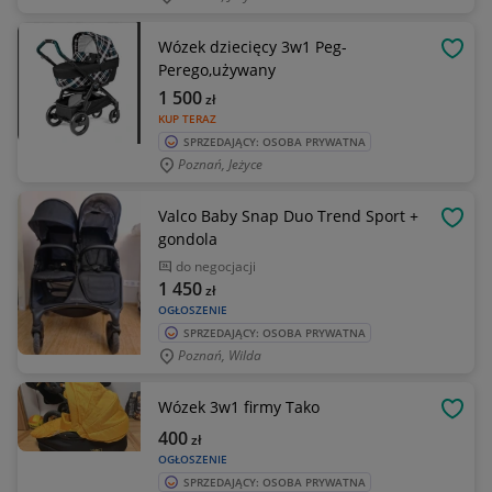
Wózek dziecięcy 3w1 Peg-
OBSE
Perego,używany
1 500
zł
KUP TERAZ
SPRZEDAJĄCY: OSOBA PRYWATNA
Poznań, Jeżyce
Valco Baby Snap Duo Trend Sport +
OBSE
gondola
do negocjacji
1 450
zł
OGŁOSZENIE
SPRZEDAJĄCY: OSOBA PRYWATNA
Poznań, Wilda
Wózek 3w1 firmy Tako
OBSE
400
zł
OGŁOSZENIE
SPRZEDAJĄCY: OSOBA PRYWATNA