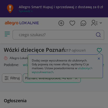
Allegro Smart! Kupuj i sprzedawaj z dostawą za 0 zł
Sprawdź »
Otwórz menu z kategoriami
szukaj
Wózki dziecięce Poznań
217
ogłoszeń
POL
Allegro Lokalnie
Dziecko
Wózki
Zamkn
Dodaj swoje wyszukiwania do ulubionych.
Gdy pojawią się nowe oferty, wyślemy Ci je
Podobne:
wózki
wózki do bramy przesuwnej
wózki kuchen
mailowo. Ustaw powiadomienia w
ulubionych
wyszukiwaniach
.
Filtruj
Poznań, Wielkopolskie, +0 km
Ogłoszenia