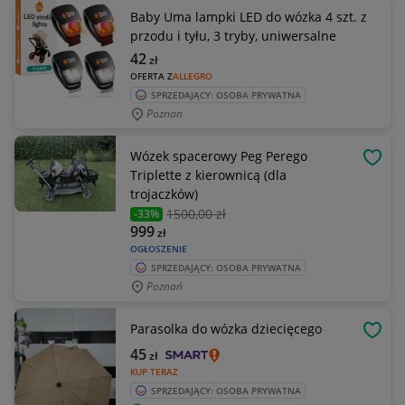
Baby Uma lampki LED do wózka 4 szt. z
przodu i tyłu, 3 tryby, uniwersalne
42
zł
OFERTA Z
ALLEGRO
SPRZEDAJĄCY: OSOBA PRYWATNA
Poznan
Wózek spacerowy Peg Perego
OBSE
Triplette z kierownicą (dla
trojaczków)
1500
,00 zł
-33%
999
zł
OGŁOSZENIE
SPRZEDAJĄCY: OSOBA PRYWATNA
Poznań
Parasolka do wózka dziecięcego
OBSE
45
zł
KUP TERAZ
SPRZEDAJĄCY: OSOBA PRYWATNA