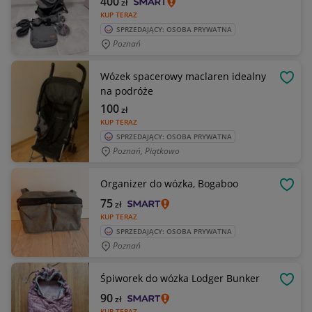
400
zł
KUP TERAZ
SPRZEDAJĄCY: OSOBA PRYWATNA
Poznań
Wózek spacerowy maclaren idealny
OBSE
na podróże
100
zł
KUP TERAZ
SPRZEDAJĄCY: OSOBA PRYWATNA
Poznań, Piątkowo
Organizer do wózka, Bogaboo
OBSE
75
zł
KUP TERAZ
SPRZEDAJĄCY: OSOBA PRYWATNA
Poznań
Śpiworek do wózka Lodger Bunker
OBSE
90
zł
KUP TERAZ