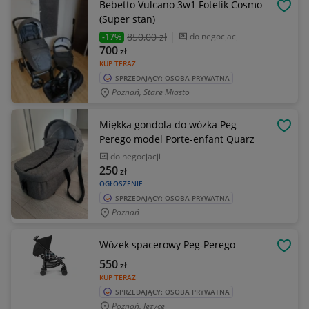
Bebetto Vulcano 3w1 Fotelik Cosmo
OBSE
(Super stan)
850
,00 zł
do negocjacji
-17%
700
zł
KUP TERAZ
SPRZEDAJĄCY: OSOBA PRYWATNA
Poznań, Stare Miasto
Miękka gondola do wózka Peg
OBSE
Perego model Porte-enfant Quarz
do negocjacji
250
zł
OGŁOSZENIE
SPRZEDAJĄCY: OSOBA PRYWATNA
Poznań
Wózek spacerowy Peg-Perego
OBSE
550
zł
KUP TERAZ
SPRZEDAJĄCY: OSOBA PRYWATNA
Poznań, Jeżyce