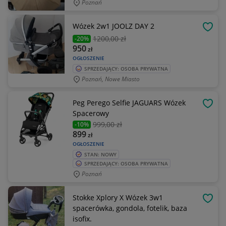
Poznań
Wózek 2w1 JOOLZ DAY 2
OBSE
1200
,00 zł
-20%
950
zł
OGŁOSZENIE
SPRZEDAJĄCY: OSOBA PRYWATNA
Poznań, Nowe Miasto
Peg Perego Selfie JAGUARS Wózek
OBSE
Spacerowy
999
,00 zł
-10%
899
zł
OGŁOSZENIE
STAN: NOWY
SPRZEDAJĄCY: OSOBA PRYWATNA
Poznań
Stokke Xplory X Wózek 3w1
OBSE
spacerówka, gondola, fotelik, baza
isofix.