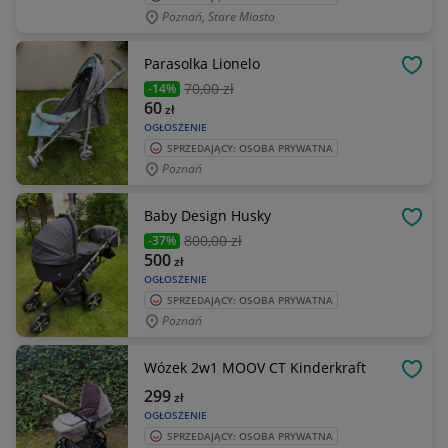
Poznań, Stare Miasto
Parasolka Lionelo
OBSE
70
,00 zł
-14%
60
zł
OGŁOSZENIE
SPRZEDAJĄCY: OSOBA PRYWATNA
Poznań
Baby Design Husky
OBSE
800
,00 zł
-37%
500
zł
OGŁOSZENIE
SPRZEDAJĄCY: OSOBA PRYWATNA
Poznań
Wózek 2w1 MOOV CT Kinderkraft
OBSE
299
zł
OGŁOSZENIE
SPRZEDAJĄCY: OSOBA PRYWATNA