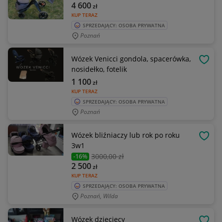
4 600
zł
KUP TERAZ
SPRZEDAJĄCY: OSOBA PRYWATNA
Poznań
Wózek Venicci gondola, spacerówka,
OBSE
nosidełko, fotelik
1 100
zł
KUP TERAZ
SPRZEDAJĄCY: OSOBA PRYWATNA
Poznań
Wózek bliźniaczy lub rok po roku
OBSE
3w1
3000
,00 zł
-16%
2 500
zł
KUP TERAZ
SPRZEDAJĄCY: OSOBA PRYWATNA
Poznań, Wilda
Wózek dziecięcy