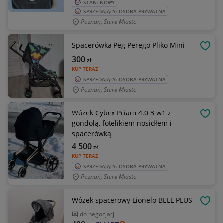
STAN: NOWY
SPRZEDAJĄCY: OSOBA PRYWATNA
Poznan, Stare Miasto
Spacerówka Peg Perego Pliko Mini
OBSE
300
zł
KUP TERAZ
SPRZEDAJĄCY: OSOBA PRYWATNA
Poznań, Stare Miasto
Wózek Cybex Priam 4.0 3 w1 z
OBSE
gondolą, fotelikiem nosidłem i
spacerówką
4 500
zł
KUP TERAZ
SPRZEDAJĄCY: OSOBA PRYWATNA
Poznań, Stare Miasto
Wózek spacerowy Lionelo BELL PLUS
OBSE
do negocjacji