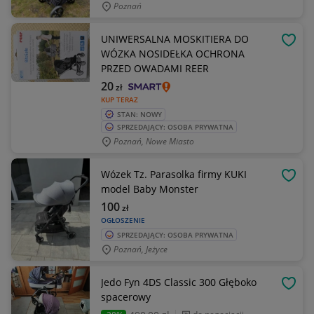
Poznań
UNIWERSALNA MOSKITIERA DO
OBSE
WÓZKA NOSIDEŁKA OCHRONA
PRZED OWADAMI REER
20
zł
KUP TERAZ
STAN: NOWY
SPRZEDAJĄCY: OSOBA PRYWATNA
Poznań, Nowe Miasto
Wózek Tz. Parasolka firmy KUKI
OBSE
model Baby Monster
100
zł
OGŁOSZENIE
SPRZEDAJĄCY: OSOBA PRYWATNA
Poznań, Jeżyce
Jedo Fyn 4DS Classic 300 Głęboko
OBSE
spacerowy