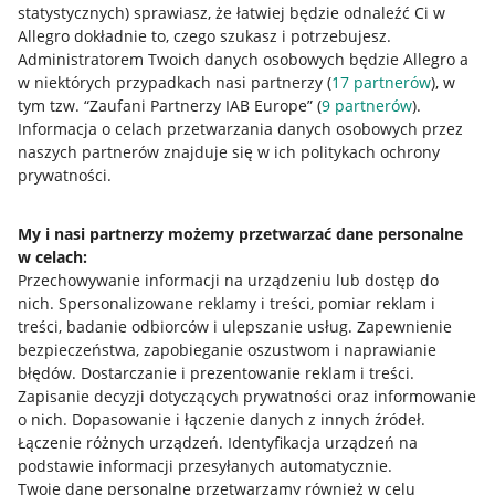
statystycznych) sprawiasz, że łatwiej będzie odnaleźć Ci w
Allegro dokładnie to, czego szukasz i potrzebujesz.
Administratorem Twoich danych osobowych będzie Allegro a
w niektórych przypadkach nasi partnerzy (
17
partnerów
), w
tym tzw. “Zaufani Partnerzy IAB Europe” (
9
partnerów
).
Przydatne informacje
Informacja o celach przetwarzania danych osobowych przez
naszych partnerów znajduje się w ich politykach ochrony
prywatności.
Jak to działa
Napisz do nas
My i nasi partnerzy możemy przetwarzać dane personalne
w celach:
Allegro Gadane dla sprzedających
Przechowywanie informacji na urządzeniu lub dostęp do
Allegro Gadane dla kupujących
nich
.
Spersonalizowane reklamy i treści, pomiar reklam i
treści, badanie odbiorców i ulepszanie usług
.
Zapewnienie
Mapa miejscowości
bezpieczeństwa, zapobieganie oszustwom i naprawianie
błędów
.
Dostarczanie i prezentowanie reklam i treści
.
Informacje prawne
Zapisanie decyzji dotyczących prywatności oraz informowanie
o nich
.
Dopasowanie i łączenie danych z innych źródeł
.
Regulamin
Łączenie różnych urządzeń
.
Identyfikacja urządzeń na
podstawie informacji przesyłanych automatycznie
.
Polityka plików "cookies"
Twoje dane personalne przetwarzamy również w celu