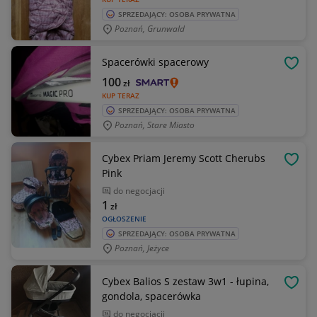
SPRZEDAJĄCY: OSOBA PRYWATNA
Poznań, Grunwald
Spacerówki spacerowy
OBSE
100
zł
KUP TERAZ
SPRZEDAJĄCY: OSOBA PRYWATNA
Poznań, Stare Miasto
Cybex Priam Jeremy Scott Cherubs
OBSE
Pink
do negocjacji
1
zł
OGŁOSZENIE
SPRZEDAJĄCY: OSOBA PRYWATNA
Poznań, Jeżyce
Cybex Balios S zestaw 3w1 - łupina,
OBSE
gondola, spacerówka
do negocjacji