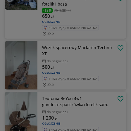
OBSE
fotelik i baza
750
,00 zł
-13%
650
zł
OGŁOSZENIE
SPRZEDAJĄCY: OSOBA PRYWATNA
Koło
Wózek spacerowy Maclaren Techno
OBSE
XT
do negocjacji
500
zł
OGŁOSZENIE
SPRZEDAJĄCY: OSOBA PRYWATNA
Koło
Teutonia BeYou 4w1
OBSE
gondola+spacerówka+fotelik sam.
do negocjacji
1 200
zł
OGŁOSZENIE
SPRZEDAJĄCY: OSOBA PRYWATNA