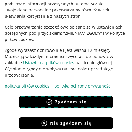
podstawie informacji przesyłanych automatycznie
.
Polityka plików "cookies"
Twoje dane personalne przetwarzamy również w celu
ułatwiania korzystania z naszych stron
Ustawienia plików "cookies"
Cele przetwarzania szczegółowo opisane są w ustawieniach
Udostępnianie lokalizacji
dostępnych pod przyciskiem: “ZMIENIAM ZGODY” i w Polityce
Informacje dla Aktu o Usługach Cyfrowych
plików cookies.
Zgodę wyrażasz dobrowolnie i jest ważna 12 miesięcy.
Pobierz aplikację
Możesz ją w każdym momencie wycofać lub ponowić w
zakładce
Ustawienia plików cookies
na stronie głównej.
Wycofanie zgody nie wpływa na legalność uprzedniego
przetwarzania.
polityka plików cookies
polityka ochrony prywatności
Zgadzam się
Nie zgadzam się
Korzystanie z serwisu oznacza akceptację
regulaminu
.