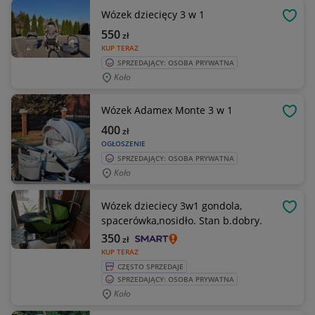
Wózek dziecięcy 3 w 1
OBSE
550
zł
KUP TERAZ
SPRZEDAJĄCY: OSOBA PRYWATNA
Koło
Wózek Adamex Monte 3 w 1
OBSE
400
zł
OGŁOSZENIE
SPRZEDAJĄCY: OSOBA PRYWATNA
Koło
Wózek dzieciecy 3w1 gondola,
OBSE
spacerówka,nosidło. Stan b.dobry.
350
zł
KUP TERAZ
CZĘSTO SPRZEDAJE
SPRZEDAJĄCY: OSOBA PRYWATNA
Koło