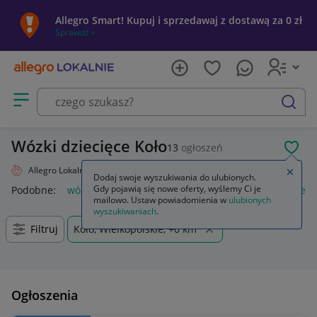
Allegro Smart! Kupuj i sprzedawaj z dostawą za 0 zł
Sprawdź »
Otwórz menu z kategoriami
szukaj
Wózki dziecięce Koło
13
ogłoszeń
POL
Allegro Lokalnie
Dziecko
Wózki
Zamkn
Dodaj swoje wyszukiwania do ulubionych.
Gdy pojawią się nowe oferty, wyślemy Ci je
Podobne:
wózki
wózki do bramy przesuwnej
wózki kuchen
mailowo. Ustaw powiadomienia w
ulubionych
wyszukiwaniach
.
Filtruj
Koło, Wielkopolskie, +0 km
Ogłoszenia