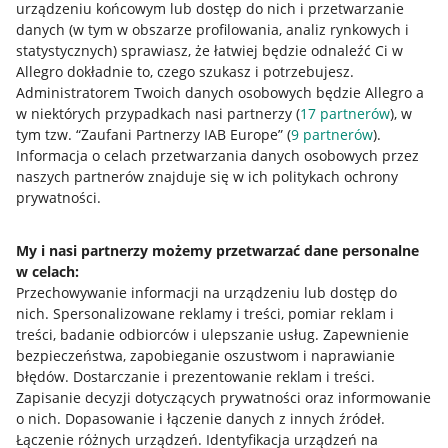
urządzeniu końcowym lub dostęp do nich i przetwarzanie
danych (w tym w obszarze profilowania, analiz rynkowych i
statystycznych) sprawiasz, że łatwiej będzie odnaleźć Ci w
Allegro dokładnie to, czego szukasz i potrzebujesz.
Administratorem Twoich danych osobowych będzie Allegro a
w niektórych przypadkach nasi partnerzy (
17
partnerów
), w
tym tzw. “Zaufani Partnerzy IAB Europe” (
9
partnerów
).
Przydatne informacje
Informacja o celach przetwarzania danych osobowych przez
naszych partnerów znajduje się w ich politykach ochrony
prywatności.
Jak to działa
Napisz do nas
My i nasi partnerzy możemy przetwarzać dane personalne
w celach:
Allegro Gadane dla sprzedających
Przechowywanie informacji na urządzeniu lub dostęp do
Allegro Gadane dla kupujących
nich
.
Spersonalizowane reklamy i treści, pomiar reklam i
treści, badanie odbiorców i ulepszanie usług
.
Zapewnienie
Mapa miejscowości
bezpieczeństwa, zapobieganie oszustwom i naprawianie
błędów
.
Dostarczanie i prezentowanie reklam i treści
.
Informacje prawne
Zapisanie decyzji dotyczących prywatności oraz informowanie
o nich
.
Dopasowanie i łączenie danych z innych źródeł
.
Regulamin
Łączenie różnych urządzeń
.
Identyfikacja urządzeń na