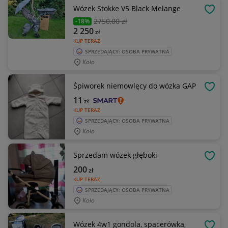
Wózek Stokke V5 Black Melange
OBSE
2750
,00 zł
-18%
2 250
zł
KUP TERAZ
SPRZEDAJĄCY: OSOBA PRYWATNA
Koło
Śpiworek niemowlęcy do wózka GAP
OBSE
11
zł
KUP TERAZ
SPRZEDAJĄCY: OSOBA PRYWATNA
Koło
Sprzedam wózek głęboki
OBSE
200
zł
KUP TERAZ
SPRZEDAJĄCY: OSOBA PRYWATNA
Koło
Wózek 4w1 gondola, spacerówka,