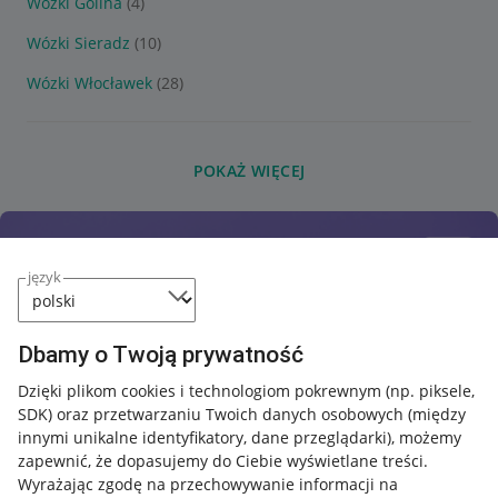
Wózki Golina
(4)
Wózki Sieradz
(10)
Wózki Włocławek
(28)
POKAŻ WIĘCEJ
język
Dbamy o Twoją prywatność
Dzięki plikom cookies i technologiom pokrewnym
(np. piksele,
SDK)
oraz przetwarzaniu Twoich danych osobowych
(między
innymi unikalne identyfikatory, dane przeglądarki)
, możemy
zapewnić, że dopasujemy do Ciebie wyświetlane treści.
Wyrażając zgodę na przechowywanie informacji na