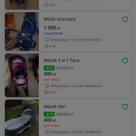
Koło
Wózki dziecięce
OBSE
1 000
zł
OGŁOSZENIE
SPRZEDAJĄCY: OSOBA PRYWATNA
Koło
Wózek 3 w 1 Taco
OBSE
720
,00 zł
-44%
400
zł
KUP TERAZ
SPRZEDAJĄCY: OSOBA PRYWATNA
Koło
Wózek 3w1
OBSE
600
,00 zł
-33%
400
zł
KUP TERAZ
SPRZEDAJĄCY: OSOBA PRYWATNA