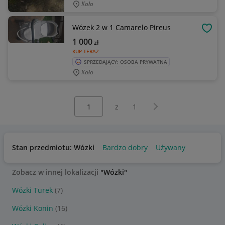
Koło
Wózek 2 w 1 Camarelo Pireus
OBSE
1 000
zł
KUP TERAZ
SPRZEDAJĄCY: OSOBA PRYWATNA
Koło
Wybierz stronę:
Następna strona
z
1
Stan przedmiotu: Wózki
Bardzo dobry
Używany
Zobacz w innej lokalizacji
"Wózki"
Wózki Turek
(7)
Wózki Konin
(16)