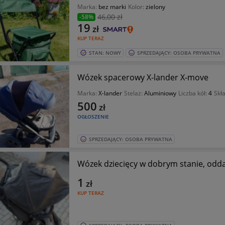
Marka:
bez marki
Kolor:
zielony
46
,00 zł
-58%
19
zł
KUP TERAZ
STAN: NOWY
SPRZEDAJĄCY: OSOBA PRYWATNA
Wózek spacerowy X-lander X-move
Marka:
X-lander
Stelaż:
Aluminiowy
Liczba kół:
4
Skł
500
zł
OGŁOSZENIE
SPRZEDAJĄCY: OSOBA PRYWATNA
Wózek dziecięcy w dobrym stanie, odd
1
zł
KUP TERAZ