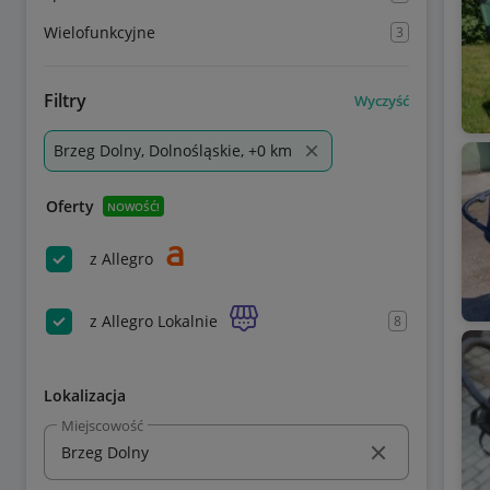
Wielofunkcyjne
3
Filtry
Wyczyść
Brzeg Dolny, Dolnośląskie, +0 km
Oferty
NOWOŚĆ!
z Allegro
z Allegro Lokalnie
8
Lokalizacja
Miejscowość