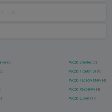
Następna strona
z
1
skie
(5)
Wózki Smolec
(7)
(5)
Wózki Trzebnica
(9)
Wózki Taczów Mały
(4)
)
Wózki Pakosław
(4)
4)
Wózki Lubin
(17)