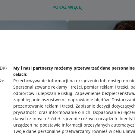
POKAŻ WIĘCEJ
SDK)
My i nasi partnerzy możemy przetwarzać dane personaln
celach:
że
Przechowywanie informacji na urządzeniu lub dostęp do ni
Spersonalizowane reklamy i treści, pomiar reklam i treści, b
odbiorców i ulepszanie usług
.
Zapewnienie bezpieczeństwa,
zapobieganie oszustwom i naprawianie błędów
.
Dostarczani
prezentowanie reklam i treści
.
Zapisanie decyzji dotyczącyc
prywatności oraz informowanie o nich
.
Dopasowanie i łącze
danych z innych źródeł
.
Łączenie różnych urządzeń
.
Identyf
urządzeń na podstawie informacji przesyłanych automatycz
rawne
Pobierz aplikację
Twoje dane personalne przetwarzamy również w celu ułatw