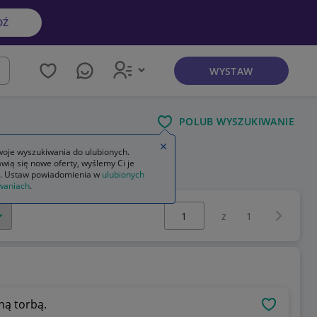
DŹ
WYSTAW
kaj
POLUB WYSZUKIWANIE
Zamknij wskazówkę
oje wyszukiwania do ulubionych.
wią się nowe oferty, wyślemy Ci je
. Ustaw powiadomienia w
ulubionych
waniach
.
Wybierz stronę:
Następna 
z
1
ną torbą.
OBSERWU