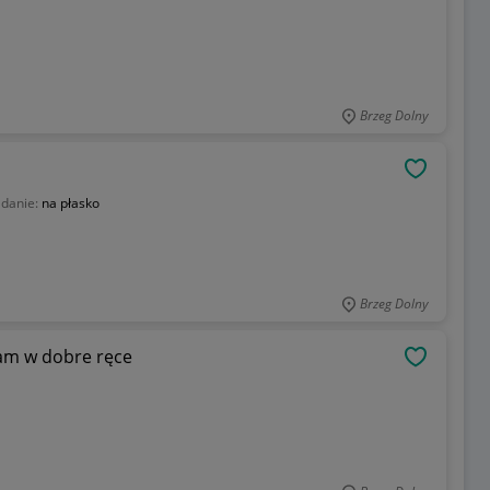
Brzeg Dolny
OBSERWU
adanie:
na płasko
Brzeg Dolny
am w dobre ręce
OBSERWU