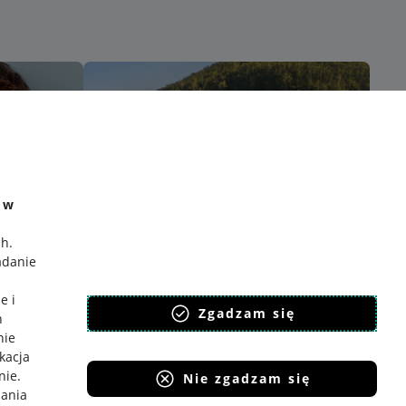
e w
ch
.
adanie
e i
Zgadzam się
h
nie
ikacja
nie
.
Nie zgadzam się
iania