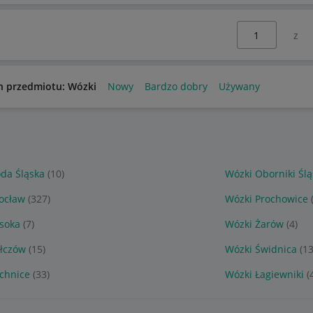
Wybierz stronę:
n przedmiotu: Wózki
Nowy
Bardzo dobry
Używany
da Śląska
(10)
Wózki Oborniki Ślą
ocław
(327)
Wózki Prochowice
soka
(7)
Wózki Żarów
(4)
ełczów
(15)
Wózki Świdnica
(13
chnice
(33)
Wózki Łagiewniki
(