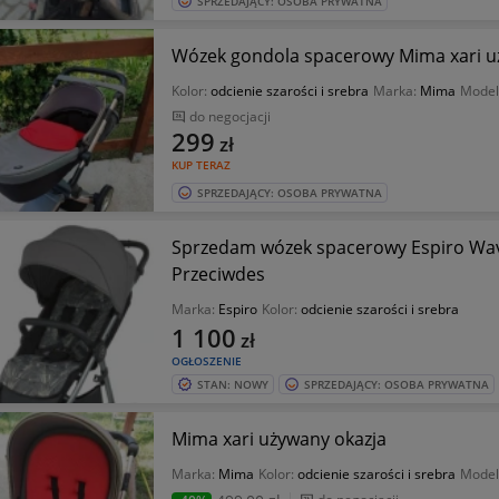
SPRZEDAJĄCY: OSOBA PRYWATNA
Wózek gondola spacerowy Mima xari 
Kolor:
odcienie szarości i srebra
Marka:
Mima
Model
do negocjacji
299
zł
KUP TERAZ
SPRZEDAJĄCY: OSOBA PRYWATNA
Sprzedam wózek spacerowy Espiro Wave
Przeciwdes
Marka:
Espiro
Kolor:
odcienie szarości i srebra
1 100
zł
OGŁOSZENIE
STAN: NOWY
SPRZEDAJĄCY: OSOBA PRYWATNA
Mima xari używany okazja
Marka:
Mima
Kolor:
odcienie szarości i srebra
Model