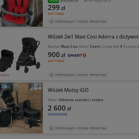
499
,00 zł
do negocjacji
-40%
299
zł
KUP TERAZ
SPRZEDAJĄCY: OSOBA PRYWATNA
Wózek 2w1 Maxi Cosi Adorra z dożywot
Marka:
Maxi-Cosi
Kolor:
Czerń
Liczba kół:
4
Zestaw:
900
zł
KUP TERAZ
SPRZEDAJĄCY: OSOBA PRYWATNA
Wózek Mutsy iGO
Kolor:
Odcienie szarości i srebra
2 600
zł
OGŁOSZENIE
SPRZEDAJĄCY: OSOBA PRYWATNA