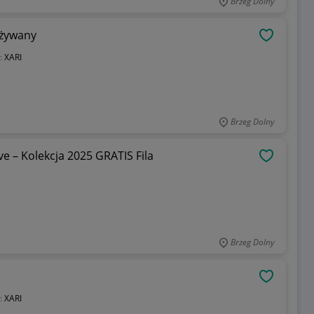
Brzeg Dolny
używany
OBSERWU
:
XARI
Brzeg Dolny
 – Kolekcja 2025 GRATIS Fila
OBSERWU
Brzeg Dolny
OBSERWU
:
XARI