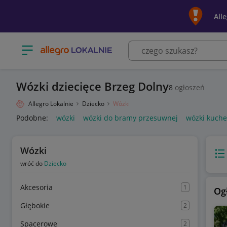
All
Otwórz menu z kategoriami
Wózki dziecięce Brzeg Dolny
8
ogłoszeń
Allegro Lokalnie
Dziecko
Wózki
Podobne:
wózki
wózki do bramy przesuwnej
wózki kuch
Wózki
Wido
wróć do
Dziecko
Akcesoria
1
Og
Głębokie
2
Spacerowe
2