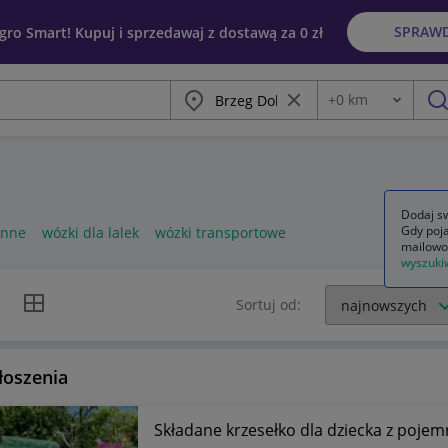
SPRAW
egro Smart! Kupuj i sprzedawaj z dostawą za 0 zł
Miasto
Wyczyść frazę
+
0
km
Odległość
szu
Dodaj sw
Gdy poja
enne
wózki dla lalek
wózki transportowe
mailowo
wyszuki
k listy
Widok siatki
Sortuj od:
łoszenia
Składane krzesełko dla dziecka z pojem