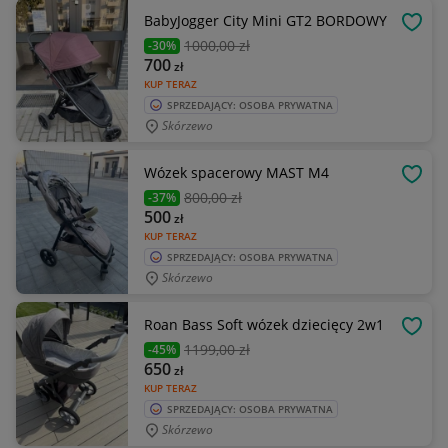
BabyJogger City Mini GT2 BORDOWY
OBSE
1000
,00 zł
-30%
700
zł
KUP TERAZ
SPRZEDAJĄCY: OSOBA PRYWATNA
Skórzewo
Wózek spacerowy MAST M4
OBSE
800
,00 zł
-37%
500
zł
KUP TERAZ
SPRZEDAJĄCY: OSOBA PRYWATNA
Skórzewo
Roan Bass Soft wózek dziecięcy 2w1
OBSE
1199
,00 zł
-45%
650
zł
KUP TERAZ
SPRZEDAJĄCY: OSOBA PRYWATNA
Skórzewo