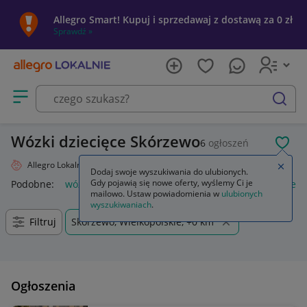
Allegro Smart! Kupuj i sprzedawaj z dostawą za 0 zł
Sprawdź »
Otwórz menu z kategoriami
szukaj
Wózki dziecięce Skórzewo
6
ogłoszeń
POL
Allegro Lokalnie
Dziecko
Wózki
Zamkn
Dodaj swoje wyszukiwania do ulubionych.
Gdy pojawią się nowe oferty, wyślemy Ci je
Podobne:
wózki
wózki do bramy przesuwnej
wózki kuchen
mailowo. Ustaw powiadomienia w
ulubionych
wyszukiwaniach
.
Filtruj
Skórzewo, Wielkopolskie, +0 km
Ogłoszenia