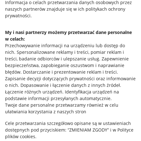
Przydatne informacje
Informacja o celach przetwarzania danych osobowych przez
naszych partnerów znajduje się w ich politykach ochrony
prywatności.
Jak to działa
Napisz do nas
My i nasi partnerzy możemy przetwarzać dane personalne
w celach:
Allegro Gadane dla sprzedających
Przechowywanie informacji na urządzeniu lub dostęp do
Allegro Gadane dla kupujących
nich
.
Spersonalizowane reklamy i treści, pomiar reklam i
treści, badanie odbiorców i ulepszanie usług
.
Zapewnienie
Mapa miejscowości
bezpieczeństwa, zapobieganie oszustwom i naprawianie
błędów
.
Dostarczanie i prezentowanie reklam i treści
.
Informacje prawne
Zapisanie decyzji dotyczących prywatności oraz informowanie
o nich
.
Dopasowanie i łączenie danych z innych źródeł
.
Regulamin
Łączenie różnych urządzeń
.
Identyfikacja urządzeń na
podstawie informacji przesyłanych automatycznie
.
Polityka plików "cookies"
Twoje dane personalne przetwarzamy również w celu
ułatwiania korzystania z naszych stron
Ustawienia plików "cookies"
Cele przetwarzania szczegółowo opisane są w ustawieniach
Udostępnianie lokalizacji
dostępnych pod przyciskiem: “ZMIENIAM ZGODY” i w Polityce
Informacje dla Aktu o Usługach Cyfrowych
plików cookies.