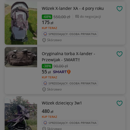
Wózek X-lander XA - 4 pory roku
OBSE
550
,00 zł
do negocjacji
-68%
175
zł
KUP TERAZ
SPRZEDAJĄCY: OSOBA PRYWATNA
Skórzewo
Oryginalna torba X-lander -
OBSE
Przewijak - SMART!!
90
,00 zł
-38%
55
zł
KUP TERAZ
SPRZEDAJĄCY: OSOBA PRYWATNA
Skórzewo
Wózek dziecięcy 3w1
OBSE
480
zł
KUP TERAZ
SPRZEDAJĄCY: OSOBA PRYWATNA
Skórzewo