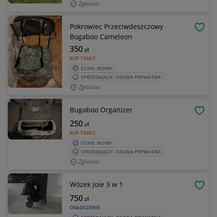
Zgłobice
Pokrowiec Przeciwdeszczowy
OBSE
Bogaboo Cameleon
350
zł
KUP TERAZ
STAN: NOWY
SPRZEDAJĄCY: OSOBA PRYWATNA
Zglobice
Bugaboo Organizer
OBSE
250
zł
KUP TERAZ
STAN: NOWY
SPRZEDAJĄCY: OSOBA PRYWATNA
Zglobice
Wózek joie 3 w 1
OBSE
750
zł
OGŁOSZENIE