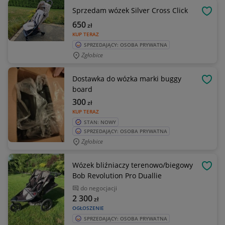
Sprzedam wózek Silver Cross Click
OBSE
650
zł
KUP TERAZ
SPRZEDAJĄCY: OSOBA PRYWATNA
Zgłobice
Dostawka do wózka marki buggy
OBSE
board
300
zł
KUP TERAZ
STAN: NOWY
SPRZEDAJĄCY: OSOBA PRYWATNA
Zgłobice
Wózek bliźniaczy terenowo/biegowy
OBSE
Bob Revolution Pro Duallie
do negocjacji
2 300
zł
OGŁOSZENIE
SPRZEDAJĄCY: OSOBA PRYWATNA