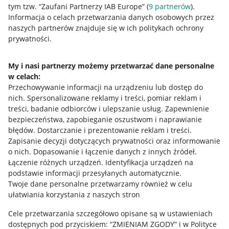
tym tzw. “Zaufani Partnerzy IAB Europe” (
9
partnerów
).
Przydatne informacje
Informacja o celach przetwarzania danych osobowych przez
naszych partnerów znajduje się w ich politykach ochrony
prywatności.
Jak to działa
Napisz do nas
My i nasi partnerzy możemy przetwarzać dane personalne
w celach:
Allegro Gadane dla sprzedających
Przechowywanie informacji na urządzeniu lub dostęp do
Allegro Gadane dla kupujących
nich
.
Spersonalizowane reklamy i treści, pomiar reklam i
treści, badanie odbiorców i ulepszanie usług
.
Zapewnienie
Mapa miejscowości
bezpieczeństwa, zapobieganie oszustwom i naprawianie
błędów
.
Dostarczanie i prezentowanie reklam i treści
.
Informacje prawne
Zapisanie decyzji dotyczących prywatności oraz informowanie
o nich
.
Dopasowanie i łączenie danych z innych źródeł
.
Regulamin
Łączenie różnych urządzeń
.
Identyfikacja urządzeń na
podstawie informacji przesyłanych automatycznie
.
Polityka plików "cookies"
Twoje dane personalne przetwarzamy również w celu
ułatwiania korzystania z naszych stron
Ustawienia plików "cookies"
Cele przetwarzania szczegółowo opisane są w ustawieniach
Udostępnianie lokalizacji
dostępnych pod przyciskiem: “ZMIENIAM ZGODY” i w Polityce