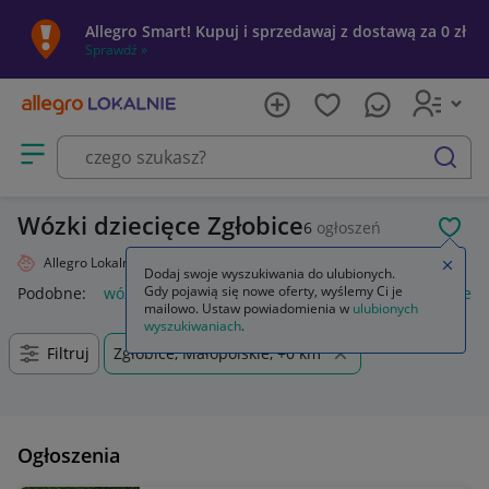
Allegro Smart! Kupuj i sprzedawaj z dostawą za 0 zł
Sprawdź »
Otwórz menu z kategoriami
szukaj
Wózki dziecięce Zgłobice
6
ogłoszeń
POL
Allegro Lokalnie
Dziecko
Wózki
Zamkn
Dodaj swoje wyszukiwania do ulubionych.
Gdy pojawią się nowe oferty, wyślemy Ci je
Podobne:
wózki
wózki do bramy przesuwnej
wózki kuchen
mailowo. Ustaw powiadomienia w
ulubionych
wyszukiwaniach
.
Filtruj
Zgłobice, Małopolskie, +0 km
Ogłoszenia