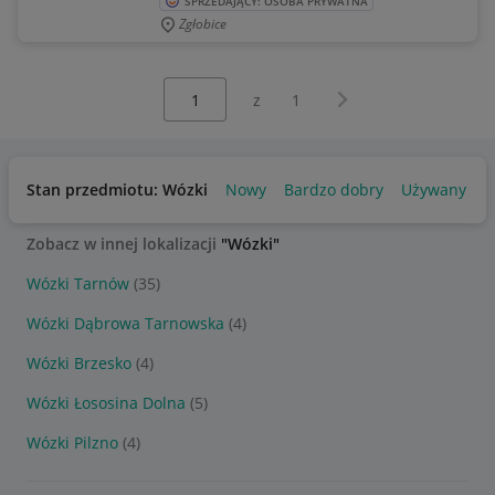
SPRZEDAJĄCY: OSOBA PRYWATNA
Zgłobice
Wybierz stronę:
Następna strona
z
1
Stan przedmiotu: Wózki
Nowy
Bardzo dobry
Używany
Zobacz w innej lokalizacji
"Wózki"
Wózki Tarnów
(35)
Wózki Dąbrowa Tarnowska
(4)
Wózki Brzesko
(4)
Wózki Łososina Dolna
(5)
Wózki Pilzno
(4)