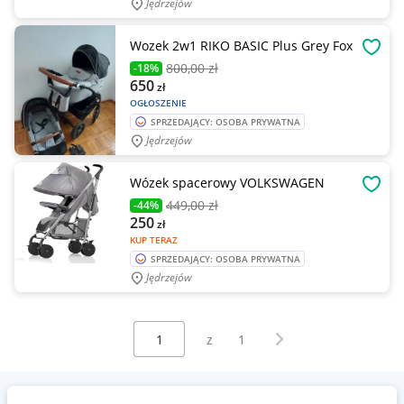
Jędrzejów
Wozek 2w1 RIKO BASIC Plus Grey Fox
OBSE
800
,00 zł
-18%
650
zł
OGŁOSZENIE
SPRZEDAJĄCY: OSOBA PRYWATNA
Jędrzejów
Wózek spacerowy VOLKSWAGEN
OBSE
449
,00 zł
-44%
250
zł
KUP TERAZ
SPRZEDAJĄCY: OSOBA PRYWATNA
Jędrzejów
Wybierz stronę:
Następna strona
z
1