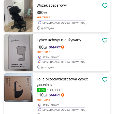
Wózek spacerowy
OBSE
380
zł
KUP TERAZ
SPRZEDAJĄCY: OSOBA PRYWATNA
Jędrzejów
Cybex uchwyt nieużywany
OBSE
100
zł
KUP TERAZ
STAN: NOWY
SPRZEDAJĄCY: OSOBA PRYWATNA
Jędrzejów
Folia przeciwdeszczowa cybex
OBSE
gazzele s
130
,00 zł
-15%
110
zł
KUP TERAZ
STAN: NOWY
SPRZEDAJĄCY: OSOBA PRYWATNA