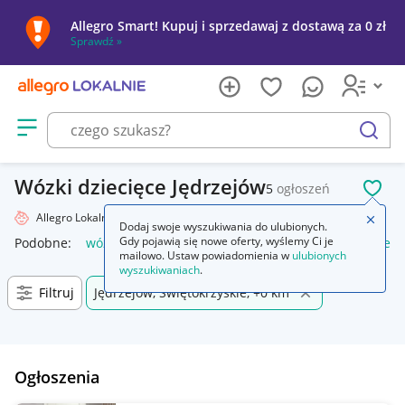
Allegro Smart! Kupuj i sprzedawaj z dostawą za 0 zł
Sprawdź »
Otwórz menu z kategoriami
szukaj
Wózki dziecięce Jędrzejów
5
ogłoszeń
POL
Allegro Lokalnie
Dziecko
Wózki
Zamkn
Dodaj swoje wyszukiwania do ulubionych.
Gdy pojawią się nowe oferty, wyślemy Ci je
Podobne:
wózki
wózki do bramy przesuwnej
wózki kuchen
mailowo. Ustaw powiadomienia w
ulubionych
wyszukiwaniach
.
Filtruj
Jędrzejów, Świętokrzyskie, +0 km
Ogłoszenia