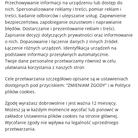
Przechowywanie informacji na urządzeniu lub dostęp do
Allegro Gadane dla kupujących
nich
.
Spersonalizowane reklamy i treści, pomiar reklam i
treści, badanie odbiorców i ulepszanie usług
.
Zapewnienie
Mapa miejscowości
bezpieczeństwa, zapobieganie oszustwom i naprawianie
błędów
.
Dostarczanie i prezentowanie reklam i treści
.
Informacje prawne
Zapisanie decyzji dotyczących prywatności oraz informowanie
o nich
.
Dopasowanie i łączenie danych z innych źródeł
.
Regulamin
Łączenie różnych urządzeń
.
Identyfikacja urządzeń na
podstawie informacji przesyłanych automatycznie
.
Polityka plików "cookies"
Twoje dane personalne przetwarzamy również w celu
ułatwiania korzystania z naszych stron
Ustawienia plików "cookies"
Cele przetwarzania szczegółowo opisane są w ustawieniach
Udostępnianie lokalizacji
dostępnych pod przyciskiem: “ZMIENIAM ZGODY” i w Polityce
Informacje dla Aktu o Usługach Cyfrowych
plików cookies.
Zgodę wyrażasz dobrowolnie i jest ważna 12 miesięcy.
Pobierz aplikację
Możesz ją w każdym momencie wycofać lub ponowić w
zakładce
Ustawienia plików cookies
na stronie głównej.
Wycofanie zgody nie wpływa na legalność uprzedniego
przetwarzania.