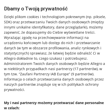
Dbamy o Twoją prywatność
Dzięki plikom cookies i technologiom pokrewnym
(np. piksele,
SDK)
oraz przetwarzaniu Twoich danych osobowych
(między
innymi unikalne identyfikatory, dane przeglądarki)
, możemy
zapewnić, że dopasujemy do Ciebie wyświetlane treści.
Wyrażając zgodę na przechowywanie informacji na
urządzeniu końcowym lub dostęp do nich i przetwarzanie
danych (w tym w obszarze profilowania, analiz rynkowych i
statystycznych) sprawiasz, że łatwiej będzie odnaleźć Ci w
Allegro dokładnie to, czego szukasz i potrzebujesz.
Administratorem Twoich danych osobowych będzie Allegro a
w niektórych przypadkach nasi partnerzy (
17
partnerów
), w
tym tzw. “Zaufani Partnerzy IAB Europe” (
9
partnerów
).
Przydatne informacje
Informacja o celach przetwarzania danych osobowych przez
naszych partnerów znajduje się w ich politykach ochrony
prywatności.
Jak to działa
Napisz do nas
My i nasi partnerzy możemy przetwarzać dane personalne
w celach:
Allegro Gadane dla sprzedających