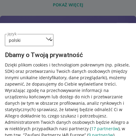
POKAŻ WIĘCEJ
język
Dbamy o Twoją prywatność
Dzięki plikom cookies i technologiom pokrewnym
(np. piksele,
SDK)
oraz przetwarzaniu Twoich danych osobowych
(między
innymi unikalne identyfikatory, dane przeglądarki)
, możemy
zapewnić, że dopasujemy do Ciebie wyświetlane treści.
Wyrażając zgodę na przechowywanie informacji na
urządzeniu końcowym lub dostęp do nich i przetwarzanie
danych (w tym w obszarze profilowania, analiz rynkowych i
statystycznych) sprawiasz, że łatwiej będzie odnaleźć Ci w
Allegro dokładnie to, czego szukasz i potrzebujesz.
Administratorem Twoich danych osobowych będzie Allegro a
w niektórych przypadkach nasi partnerzy (
17
partnerów
), w
tym tzw. “Zaufani Partnerzy IAB Europe” (
9
partnerów
).