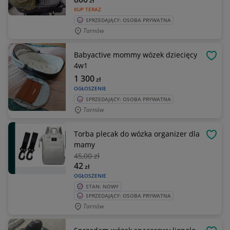
zł
KUP TERAZ
SPRZEDAJĄCY: OSOBA PRYWATNA
Tarnów
Babyactive mommy wózek dziecięcy
OBSE
4w1
1 300
zł
OGŁOSZENIE
SPRZEDAJĄCY: OSOBA PRYWATNA
Tarnów
Torba plecak do wózka organizer dla
OBSE
mamy
45
,00 zł
42
zł
OGŁOSZENIE
STAN: NOWY
SPRZEDAJĄCY: OSOBA PRYWATNA
Tarnów