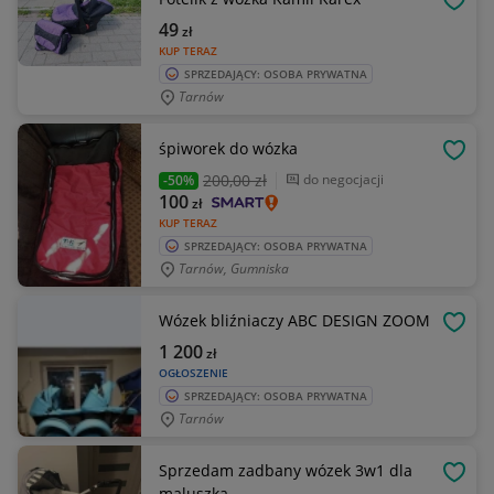
OBSE
49
zł
KUP TERAZ
SPRZEDAJĄCY: OSOBA PRYWATNA
Tarnów
śpiworek do wózka
OBSE
200
,00 zł
do negocjacji
-50%
100
zł
KUP TERAZ
SPRZEDAJĄCY: OSOBA PRYWATNA
Tarnów, Gumniska
Wózek bliźniaczy ABC DESIGN ZOOM
OBSE
1 200
zł
OGŁOSZENIE
SPRZEDAJĄCY: OSOBA PRYWATNA
Tarnów
Sprzedam zadbany wózek 3w1 dla
OBSE
maluszka