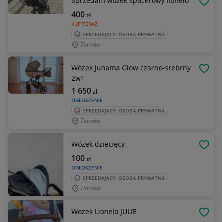
Sprzedam wózek spacerowy lionelo
OBSE
400
zł
KUP TERAZ
SPRZEDAJĄCY: OSOBA PRYWATNA
Tarnów
Wózek Junama Glow czarno-srebrny
OBSE
2w1
1 650
zł
OGŁOSZENIE
SPRZEDAJĄCY: OSOBA PRYWATNA
Tarnów
Wózek dziecięcy
OBSE
100
zł
OGŁOSZENIE
SPRZEDAJĄCY: OSOBA PRYWATNA
Tarnów
Wozek Lionelo JULIE
OBSE