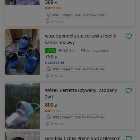
300
zł
KUP TERAZ
SPRZEDAJĄCY: OSOBA PRYWATNA
Tarnów
wozek gondola spacerowka fotelik
OBSE
samochodowy
950
,00 zł
do negocjacji
-21%
750
zł
OGŁOSZENIE
SPRZEDAJĄCY: OSOBA PRYWATNA
Tarnów
Wózek Berretta uzywany. Zadbany
OBSE
2w1
800
zł
KUP TERAZ
SPRZEDAJĄCY: OSOBA PRYWATNA
Tarnów
Gondola Cybex Priam Sprig Blossom