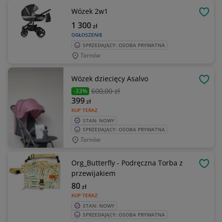
Wózek 2w1
OBSE
1 300
zł
OGŁOSZENIE
SPRZEDAJĄCY: OSOBA PRYWATNA
Tarnów
Wózek dziecięcy Asalvo
OBSE
600
,00 zł
-33%
399
zł
KUP TERAZ
STAN: NOWY
SPRZEDAJĄCY: OSOBA PRYWATNA
Tarnów
Org_Butterfly - Podręczna Torba z
OBSE
przewijakiem
80
zł
KUP TERAZ
STAN: NOWY
SPRZEDAJĄCY: OSOBA PRYWATNA