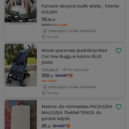
Futrzane obszycie budki wózka _ futerko
KOLORY
59
,99
zł
OFERTA Z
ALLEGRO
SPRZEDAJĄCY: OSOBA PRYWATNA
Tarnów
Wózek spacerowy (podróżny) Maxi
OBSE
Cosi Noa Buggy w kolorze BLUE
JEANS
370
,00 zł
do negocjacji
350
zł
KUP TERAZ
SPRZEDAJĄCY: OSOBA PRYWATNA
Tarnów
Materac dla niemowlaka PACZUSZKA
OBSE
MALUSZKA 70x40x8 TENCEL do
gondoli kołyski
45
zł