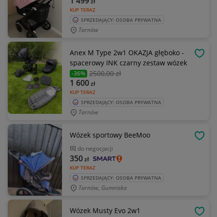
1 499
zł
KUP TERAZ
SPRZEDAJĄCY: OSOBA PRYWATNA
Tarnów
Anex M Type 2w1 OKAZJA głęboko -
OBSE
spacerowy INK czarny zestaw wózek
2500
,00 zł
-36%
1 600
zł
KUP TERAZ
SPRZEDAJĄCY: OSOBA PRYWATNA
Tarnów
Wózek sportowy BeeMoo
OBSE
do negocjacji
350
zł
KUP TERAZ
SPRZEDAJĄCY: OSOBA PRYWATNA
Tarnów, Gumniska
Wózek Musty Evo 2w1
OBSE