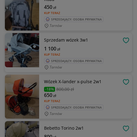
450
zł
KUP TERAZ
SPRZEDAJĄCY: OSOBA PRYWATNA
Tarnów
Sprzedam wózek 3w1
OBSE
1 100
zł
KUP TERAZ
SPRZEDAJĄCY: OSOBA PRYWATNA
Tarnów
Wózek X-lander x-pulse 2w1
OBSE
800
,00 zł
-18%
650
zł
KUP TERAZ
SPRZEDAJĄCY: OSOBA PRYWATNA
Tarnów
Bebetto Torino 2w1
OBSE
800