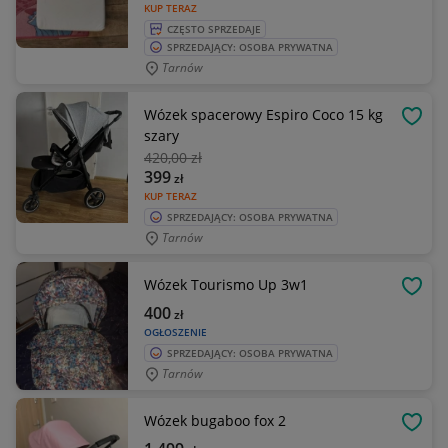
KUP TERAZ
CZĘSTO SPRZEDAJE
SPRZEDAJĄCY: OSOBA PRYWATNA
Tarnów
Wózek spacerowy Espiro Coco 15 kg
OBSE
szary
420
,00 zł
399
zł
KUP TERAZ
SPRZEDAJĄCY: OSOBA PRYWATNA
Tarnów
Wózek Tourismo Up 3w1
OBSE
400
zł
OGŁOSZENIE
SPRZEDAJĄCY: OSOBA PRYWATNA
Tarnów
Wózek bugaboo fox 2
OBSE