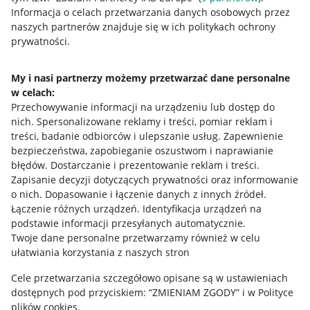
Przydatne informacje
Informacja o celach przetwarzania danych osobowych przez
naszych partnerów znajduje się w ich politykach ochrony
prywatności.
Jak to działa
Napisz do nas
My i nasi partnerzy możemy przetwarzać dane personalne
w celach:
Allegro Gadane dla sprzedających
Przechowywanie informacji na urządzeniu lub dostęp do
Allegro Gadane dla kupujących
nich
.
Spersonalizowane reklamy i treści, pomiar reklam i
treści, badanie odbiorców i ulepszanie usług
.
Zapewnienie
Mapa miejscowości
bezpieczeństwa, zapobieganie oszustwom i naprawianie
błędów
.
Dostarczanie i prezentowanie reklam i treści
.
Informacje prawne
Zapisanie decyzji dotyczących prywatności oraz informowanie
o nich
.
Dopasowanie i łączenie danych z innych źródeł
.
Regulamin
Łączenie różnych urządzeń
.
Identyfikacja urządzeń na
podstawie informacji przesyłanych automatycznie
.
Polityka plików "cookies"
Twoje dane personalne przetwarzamy również w celu
ułatwiania korzystania z naszych stron
Ustawienia plików "cookies"
Cele przetwarzania szczegółowo opisane są w ustawieniach
Udostępnianie lokalizacji
dostępnych pod przyciskiem: “ZMIENIAM ZGODY” i w Polityce
Informacje dla Aktu o Usługach Cyfrowych
plików cookies.