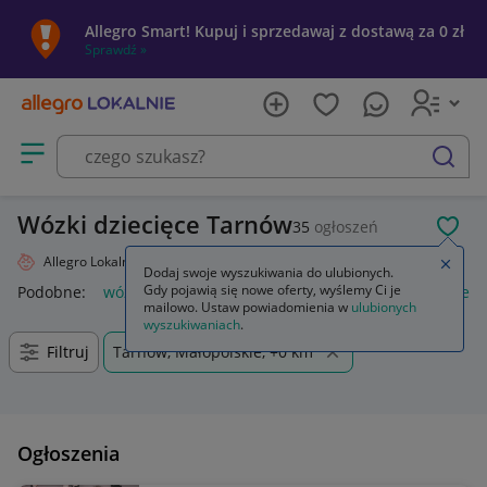
Allegro Smart! Kupuj i sprzedawaj z dostawą za 0 zł
Sprawdź »
Otwórz menu z kategoriami
szukaj
Wózki dziecięce Tarnów
35
ogłoszeń
POL
Allegro Lokalnie
Dziecko
Wózki
Zamkn
Dodaj swoje wyszukiwania do ulubionych.
Gdy pojawią się nowe oferty, wyślemy Ci je
Podobne:
wózki
wózki do bramy przesuwnej
wózki kuchen
mailowo. Ustaw powiadomienia w
ulubionych
wyszukiwaniach
.
Filtruj
Tarnów, Małopolskie, +0 km
Ogłoszenia