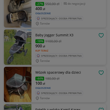
550
,00 zł
do negocjacji
-27%
400
zł
OGŁOSZENIE
SPRZEDAJĄCY: OSOBA PRYWATNA
Tarnów
Baby Jogger Summit X3
OBSE
1100
,00 zł
-18%
900
zł
KUP TERAZ
SPRZEDAJĄCY: OSOBA PRYWATNA
Tarnów
Wózek spacerowy dla dzieci
OBSE
180
,00 zł
-44%
100
zł
OGŁOSZENIE
SPRZEDAJĄCY: OSOBA PRYWATNA
Tarnów
Fotelik z wózka Kamil Karex