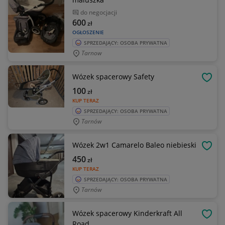
do negocjacji
600
zł
OGŁOSZENIE
SPRZEDAJĄCY: OSOBA PRYWATNA
Tarnow
Wózek spacerowy Safety
OBSE
100
zł
KUP TERAZ
SPRZEDAJĄCY: OSOBA PRYWATNA
Tarnów
Wózek 2w1 Camarelo Baleo niebieski
OBSE
450
zł
KUP TERAZ
SPRZEDAJĄCY: OSOBA PRYWATNA
Tarnów
Wózek spacerowy Kinderkraft All
OBSE
Road